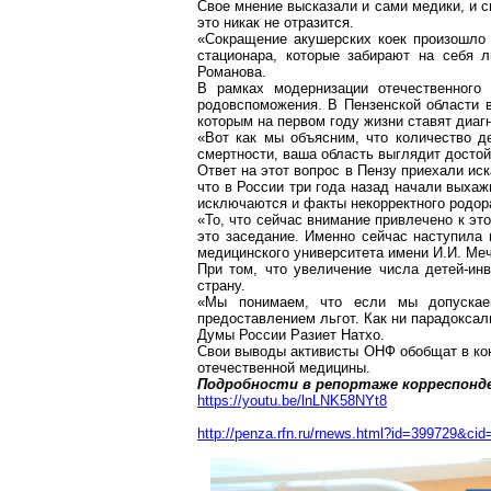
Свое мнение высказали и сами медики, и с
это никак не отразится.
«Сокращение акушерских коек произошло в
стационара, которые забирают на себя 
Романова
.
В рамках модернизации отечественного
родовспоможения. В Пензенской области в
которым на первом году жизни ставят диаг
«Вот как мы объясним, что количество д
смертности, ваша область выглядит досто
Ответ на этот вопрос в Пензу приехали ис
что в России три года назад начали выхаж
исключаются и факты некорректного
родор
«То, что сейчас внимание привлечено к эт
это заседание. Именно сейчас наступила 
медицинского университета имени И.И. Меч
При том
, что увеличение числа детей-и
страну.
«Мы понимаем, что если мы допуск
предоставлением льгот. Как ни парадоксал
Думы России
Разиет
Натхо
.
Свои выводы активисты ОНФ обобщат в кон
отечественной медицины.
Подробности в репортаже корреспонде
https://youtu.be/lnLNK58NYt8
http://penza.rfn.ru/rnews.html?id=399729&cid