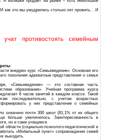
. А излишки продает на рынке – хоть небольшой
И как это мы умудрились столько лет прожить... И
в учат противостоять семейным
ороты
ласти внедрен курс «
Семьеведение
». Основная его
го поколения адекватные представления о семье
бре, «
Семьеведение
» — это составная часть
истеме образования». Учебная программа курса
редлагает 8 часов занятий в каждом классе. Такой
огам последовательно, с учетом возрастных
 сформировать у них представление о семейных
о охвачено почти 300 школ (81,1% от их общего
еще больше увеличилось. Заинтересованность в
оги, но и сами учащиеся.
ой области (
социально-психолого-педагогической
и
аботать «Мобильный пункт» сопровождения семей
их выходить.