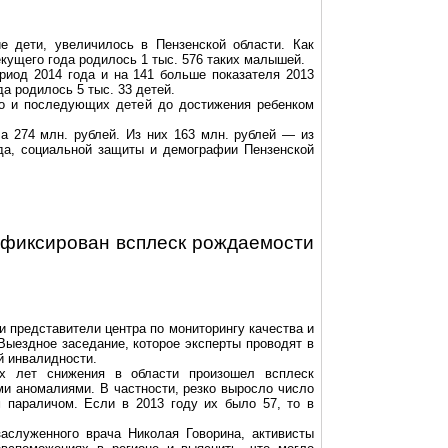
е дети, увеличилось в Пензенской области. Как
екущего года родилось 1 тыс. 576 таких малышей.
риод 2014 года и на 141 больше показателя 2013
да родилось 5 тыс. 33 детей.
го и последующих детей до достижения ребенком
 274 млн. рублей. Из них 163 млн. рублей — из
да, социальной защиты и демографии Пензенской
афиксирован всплеск рождаемости
ли представители центра по мониторингу качества и
Выездное заседание, которое эксперты проводят в
й инвалидности.
х лет снижения в области произошел всплеск
 аномалиями. В частности, резко выросло число
 параличом. Если в 2013 году их было 57, то в
заслуженного врача Николая
Говорина
, активисты