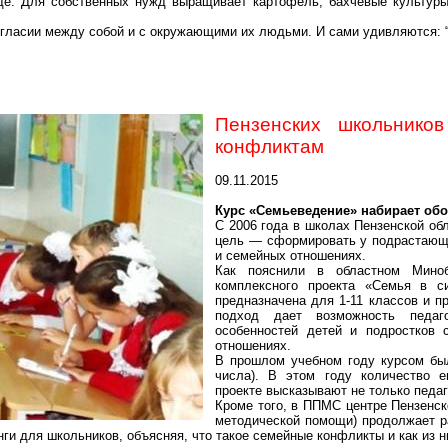
де. Для собственных нужд выращивает картофель, бахчевые культуры
 согласии между собой и с окружающими их людьми. И сами удивляются: “
Пензенских школьнико
конфликтам
09.11.2015
Курс «
Семьеведение
» набирает об
С 2006 года в школах Пензенской об
цель — сформировать у подрастающе
и семейных отношениях.
Как пояснили в областном Мино
комплексного проекта «Семья в с
предназначена для 1-11 классов и п
подход дает возможность педаг
особенностей детей и подростков
отношениях.
В прошлом учебном году курсом был
числа). В этом году количество 
проекте высказывают не только педаг
Кроме того, в ППМС центре Пензенск
методической помощи) продолжает р
нги для школьников, объясняя, что такое семейные конфликты и как из н