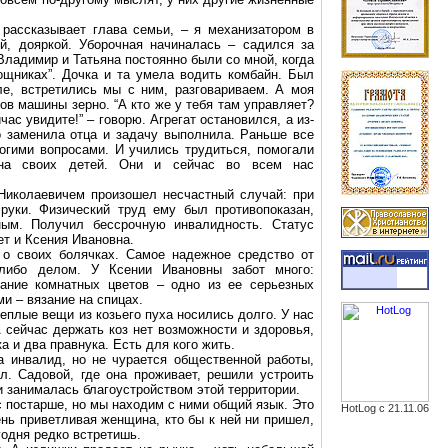
 рассказывает глава семьи, – я механизатором в
й, дояркой. Уборочная начиналась – садился за
Владимир и Татьяна постоянно были со мной, когда
ощниках”. Дочка и та умела водить комбайн. Был
ле, встретились мы с ним, разговариваем. А моя
зов машины зерно. “А кто же у тебя там управляет?
час увидите!” – говорю. Агрегат остановился, а из-
о заменила отца и задачу выполнила. Раньше все
огими вопросами. И учились трудиться, помогали
 на своих детей. Они и сейчас во всем нас
Николаевичем произошел несчастный случай: при
руки. Физический труд ему был противопоказан,
ым. Получил бессрочную инвалидность. Статус
т и Ксения Ивановна.
 о своих болячках. Самое надежное средство от
либо делом. У Ксении Ивановны забот много:
ание комнатных цветов – одно из ее серьезных
и – вязание на спицах.
теплые вещи из козьего пуха носились долго. У нас
 сейчас держать коз нет возможности и здоровья,
ка и два правнука.
Есть
для кого жить.
 инвалид, но не чурается общественной работы,
л. Садовой, где она проживает, решили устроить
и занималась благоустройством этой территории.
с постарше, но мы находим с ними общий язык. Это
HotLog с 21.11.06
нь приветливая женщина, кто бы к ней ни пришел,
годня редко встретишь.