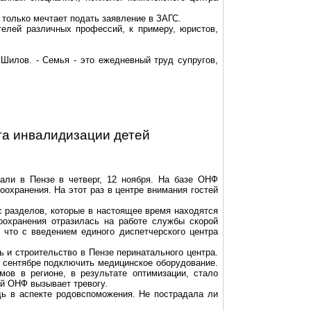
только мечтает подать заявление в ЗАГС.
телей различных профессий, к примеру, юристов,
Шилов. - Семья - это ежедневный труд супругов,
та
инвалидизации
детей
али в Пензе в четверг, 12 ноября. На базе ОНФ
оохранения. На этот раз в центре внимания гостей
с разделов, которые в настоящее время находятся
оохранения отразилась на работе службы скорой
что с введением единого диспетчерского центра
 и строительство в Пензе перинатального центра.
в сентябре подключить медицинское оборудование.
ов в регионе, в результате оптимизации, стало
й ОНФ вызывает тревогу.
щь в аспекте родовспоможения. Не пострадала ли