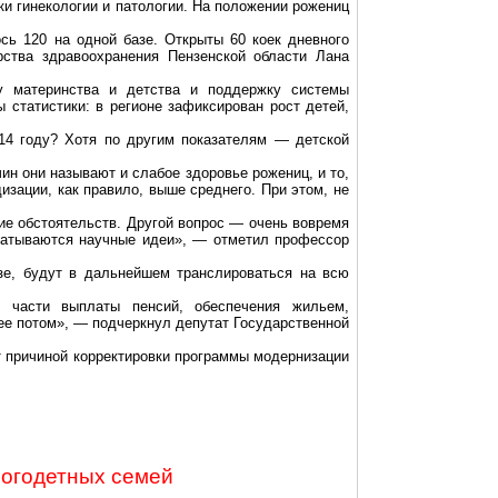
ки гинекологии и патологии. На положении рожениц
ось 120 на одной базе. Открыты 60 коек дневного
рства здравоохранения Пензенской области Лана
у материнства и детства и поддержку системы
 статистики: в регионе зафиксирован рост детей,
014 году? Хотя по другим показателям — детской
ин они называют и слабое здоровье рожениц, и то,
дизации
, как правило, выше среднего. При этом
,
не
ние обстоятельств. Другой вопрос — очень вовремя
абатываются научные идеи», — отметил профессор
зе, будут в дальнейшем транслироваться на всю
в части выплаты пенсий, обеспечения жильем,
 ее потом», — подчеркнул депутат Государственной
т причиной корректировки программы модернизации
ногодетных семей