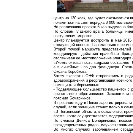
центр на 130 коек, где будет оказываться
появляться на свет порядка 8 000 малышей
На реализацию проекта было выделено боле
По словам главного врача больницы имен
наступления морозов.
Центр планируется достроить в мае 2016
следующей осенью. Параллельно в регионе 
Второй точкой маршрута представителей
координируют действия врачебных брига
отслеживая ее местоположение благодаря 
«Укомплектованность кадрами составляет 
а в линейные - по два фельдшера. Средня
Оксана
Коробкова
.
Затем эксперты ОНФ отправились в род
здравоохранения и реорганизация коечного
помощи для беременных.
«Подавляющее большинство пациенток с р
принять всех обратившихся. Заказов или
п
пояснил
Бочарников
.
В прошлом году в Пензе зарегистрировали
случай, если женщине станет плохо в само
«В Пензенской области, к сожалению, про
время, когда осуществляется модернизаци
По словам Дениса
Бочарникова
, показа
преждевременных родов, случаев
травмир
Во многих случаях заболеванием страда