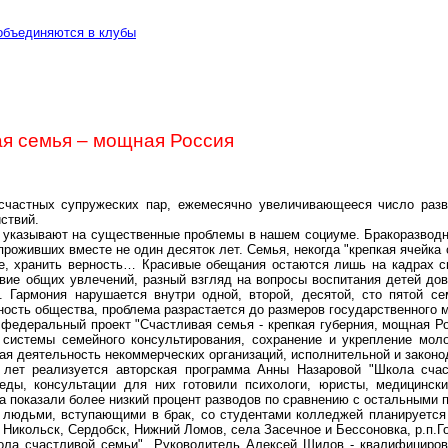
объединяются в клубы
я семья – мощная Россия
счастных супружеских пар, ежемесячно увеличивающееся число раз
ствий.
 указывают на существенные проблемы в нашем социуме. Бракоразводн
 проживших вместе не один десяток лет. Семья, некогда "крепкая ячейка
ре, хранить верность… Красивые обещания остаются лишь на кадрах с
вие общих увлечений, разный взгляд на вопросы воспитания детей дов
 Гармония нарушается внутри одной, второй, десятой, сто пятой се
ность общества, проблема разрастается до размеров государственного 
федеральный проект "Счастливая семья - крепкая губерния, мощная Рос
 системы семейного консультирования, сохранение и укрепление мол
ая деятельность некоммерческих организаций, исполнительной и законо
 лет реализуется авторская программа Анны Назаровой "Школа счас
седы, консультации для них готовили психологи, юристы, медицинск
а показали более низкий процент разводов по сравнению с остальными 
людьми, вступающими в брак, со студентами колледжей планируется в
, Никольск, Сердобск, Нижний Ломов, села Засечное и Бессоновка, р.п
.Г
ла счастливой семьи". Руководитель Алексей Шилов - квалифицирова