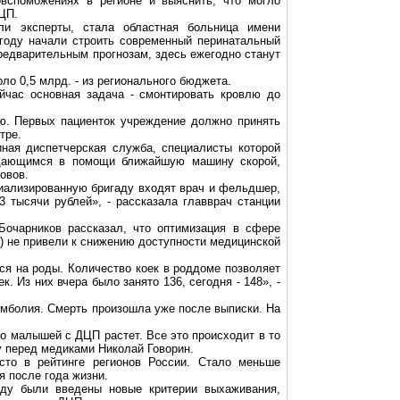
вспоможениях в регионе и выяснить, что могло
ЦП.
ли эксперты, стала областная больница имени
 году начали строить современный перинатальный
предварительным прогнозам, здесь ежегодно станут
ло 0,5 млрд. - из регионального бюджета.
йчас основная задача - смонтировать кровлю до
ию. Первых пациенток учреждение должно принять
тре.
ная диспетчерская служба, специалисты которой
дающимся
в помощи ближайшую машину скорой,
овов.
иализированную бригаду входят врач и фельдшер,
 тысячи рублей», - рассказала главврач станции
Бочарников
рассказал, что оптимизация в сфере
и) не привели к снижению доступности медицинской
я на роды. Количество коек в роддоме позволяет
к. Из них вчера было занято 136, сегодня - 148», -
эмболия. Смерть произошла уже после выписки. На
о малышей с ДЦП растет. Все это происходит в то
му перед медиками Николай
Говорин
.
сто в рейтинге регионов России. Стало меньше
 после года жизни.
оду были введены новые критерии выхаживания,