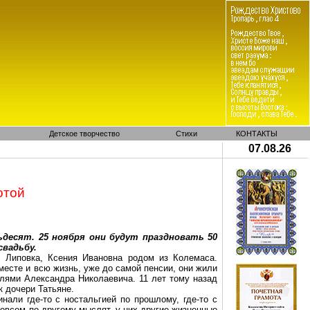
Детское творчество
Стихи
КОНТАКТЫ
07.08.26
отой
десят. 25 ноября они будут праздновать 50
свадьбу.
с.
Липовка
, Ксения Ивановна родом из
Колемаса
.
месте и всю жизнь, уже до самой пенсии, они жили
лями Александра Николаевича. 11 лет тому назад
к дочери Татьяне.
инали где-то с
ностальгией по прошлому
, где-то с
овсем по-другому мыслят, у них другие жизненные