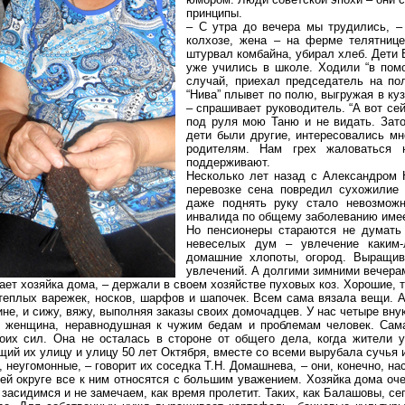
принципы.
– С утра до вечера мы трудились, –
колхозе, жена – на ферме телятнице
штурвал комбайна, убирал хлеб. Дети 
уже учились в школе. Ходили “в пом
случай, приехал председатель на по
“Нива” плывет по полю, выгружая в ку
– спрашивает руководитель. “А вот сей
под руля мою Таню и не видать. Зат
дети были другие, интересовались мн
родителям. Нам грех жаловаться
поддерживают.
Несколько лет назад с Александром 
перевозке сена повредил сухожилие 
даже поднять руку стало невозможн
инвалида по общему заболеванию имее
Но пенсионеры стараются не думать
невеселых дум – увлечение каким-
домашние хлопоты, огород. Выращив
увлечений. А долгими зимними вечерам
нает хозяйка дома, – держали в своем хозяйстве пуховых коз. Хорошие, 
теплых варежек, носков, шарфов и шапочек. Всем сама вязала вещи. А
не, и сижу, вяжу, выполняя заказы своих домочадцев. У нас четыре вну
я женщина, неравнодушная к чужим бедам и проблемам человек. Сама
оих сил. Она не осталась в стороне от общего дела, когда жители у
щий их улицу и улицу 50 лет Октября, вместе со всеми вырубала сучья 
неугомонные, – говорит их соседка Т.Н. Домашнева, – они, конечно, на
й округе все к ним относятся с большим уважением. Хозяйка дома оче
и засидимся и не замечаем, как время пролетит.
Таких
, как
Балашовы
, се