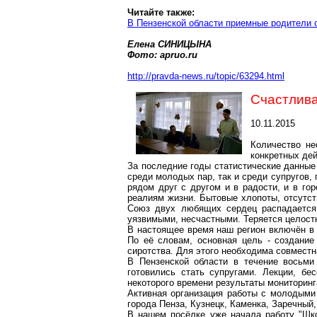
Читайте также:
В Пензенской области приемные родители 
Елена СИНИЦЫНА
Фото:
apruo.ru
http://pravda-news.ru/topic/63294.html
Счастлива
10.11.2015
Количество не
конкретных дей
За последние годы статистические данные
среди молодых пар, так и среди супругов,
рядом друг с другом и в радости, и в го
реалиям жизни. Бытовые хлопоты, отсутст
Союз двух любящих сердец распадается.
уязвимыми, несчастными. Теряется целост
В настоящее время наш регион включён в 
По её словам, основная цель - создание
сиротства. Для этого необходима совместн
В Пензенской области в течение восьми
готовились стать супругами. Лекции, бе
некоторого времени результаты мониторинг
Активная организация работы с молодыми 
города Пенза, Кузнецк, Каменка, Заречный
В нашем посёлке уже начала работу "Шко