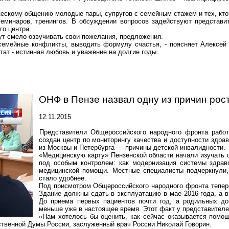
ескому общению молодые пары, супругов с семейным стажем и тех, кто 
семинаров, тренингов. В обсуждении вопросов задействуют представи
го центра.
т смело озвучивать свои пожелания, предложения.
семейные конфликты, выводить формулу счастья, - поясняет Алексей 
тат - истинная любовь и уважение на долгие годы.
ОНФ в Пензе назвал одну из причин рос
12.11.2015
Представители Общероссийского народного фронта работ
создан центр по мониторингу качества и доступности здрав
из Москвы и Петербурга — причины детской инвалидности.
«Медицинскую карту» Пензенской области начали изучать 
под особым контролем: как модернизация системы здрав
медицинской помощи. Местные специалисты подчеркнули, 
стало удобнее.
Под присмотром Общероссийского народного фронта теперь
Здание должны сдать в эксплуатацию в мае 2016 года, а 
До приема первых пациентов почти год, а родильных дом
меньше уже в настоящее время. Этот факт у представителе
«Нам хотелось бы оценить, как сейчас оказывается помо
ственной Думы России, заслуженный врач России Николай
Говорин
.