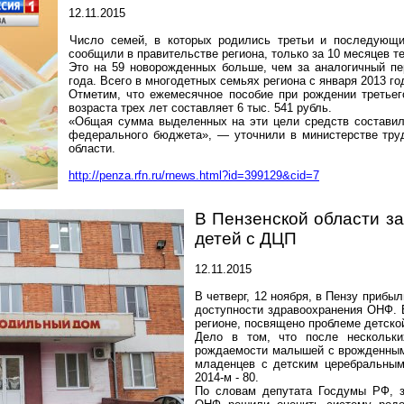
12.11.2015
Число семей, в которых родились третьи и последующи
сообщили в правительстве региона, только за 10 месяцев т
Это на 59 новорожденных больше, чем за аналогичный пе
года. Всего в многодетных семьях региона с января 2013 го
Отметим, что ежемесячное пособие при рождении третье
возраста трех лет составляет 6 тыс. 541 рубль.
«Общая сумма выделенных на эти цели средств составила
федерального бюджета», — уточнили в министерстве тру
области.
http://penza.rfn.ru/rnews.html?id=399129&cid=7
В Пензенской области з
детей с ДЦП
12.11.2015
В четверг, 12 ноября, в Пензу прибы
доступности здравоохранения ОНФ. 
регионе, посвящено проблеме детско
Дело в том, что после нескольки
рождаемости малышей с врожденными
младенцев с детским церебральным
2014-м - 80.
По словам депутата Госдумы РФ, 