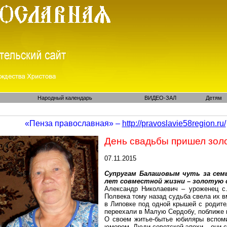
Народный календарь
ВИДЕО-ЗАЛ
Детям
«Пенза православная» –
http://pravoslavie58region.ru/
День свадьбы пришел зол
07.11.2015
Супругам
Балашовым
чуть за семь
лет совместной жизни – золотую 
Александр Николаевич – уроженец 
Полвека тому назад судьба свела их в
в
Липовке
под одной крышей с родите
переехали в Малую
Сердобу
, поближе 
О своем житье-бытье юбиляры вспом
юмором. Люди советской эпохи – они с