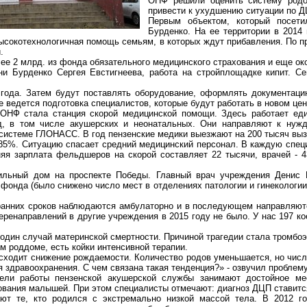
ОНФ решили оценить систему родо
привести к ухудшению ситуации по Д
Первым объектом, который посети
Бурденко. На ее территории в 2014
 высокотехнологичная помощь семьям, в которых ждут прибавления. По 
.
е 2 млрд. из фонда обязательного медицинского страхования и еще око
и Бурденко Сергея Евстигнеева, работа на стройплощадке кипит. Се
 года. Затем будут поставлять оборудование, оформлять документац
ведется подготовка специалистов, которые будут работать в новом цен
 ОНФ стала станция скорой медицинской помощи. Здесь работает еди
д, в том числе акушерских и
неонатальных
. Они направляют к
нуж
системе ГЛОНАСС. В год пензенские медики выезжают на 200 тысяч выз
85%. Ситуацию спасает средний медицинский персонал. В каждую спец
я зарплата фельдшеров на скорой составляет 22 тысячи, врачей - 43
ильный дом на проспекте Победы. Главный врач учреждения Денис
 фонда (было снижено число мест в отделениях патологии и гинекологи
анних сроков наблюдаются амбулаторно и в последующем направляютс
еренаправлений
в другие учреждения в 2015 году не было. У нас 197 кое
 один случай материнской смертности. Причиной трагедии стала тромбо
м роддоме, есть койки интенсивной терапии.
исходит снижение рождаемости. Количество родов уменьшается, но числ
я здравоохранения. С чем связана такая тенденция?» - озвучил пробле
тели работы пензенской акушерской службы занимают достойное ме
ования
малышей. При этом специалисты отмечают: диагноз ДЦП ставится
ют те, кто родился с экстремально низкой массой тела. В 2012 г