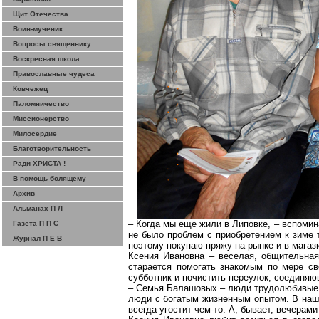
Щит Отечества
Воин-мученик
Вопросы священнику
Воскресная школа
Православные чудеса
Ковчежец
Паломничество
Миссионерство
Милосердие
Благотворительность
Ради ХРИСТА !
В помощь болящему
Архив
Альманах П Л
– Когда мы еще жили в
Липовке
, – вспоми
Газета П П С
не было проблем с приобретением к зиме 
Журнал П Е В
поэтому покупаю пряжу на рынке и в магази
Ксения Ивановна – веселая, общительна
старается помогать знакомым по мере св
субботник и почистить переулок, соединяю
– Семья
Балашовых
– люди трудолюбивые, 
люди с богатым жизненным опытом. В наше
всегда угостит чем-то. А, бывает, вечерам