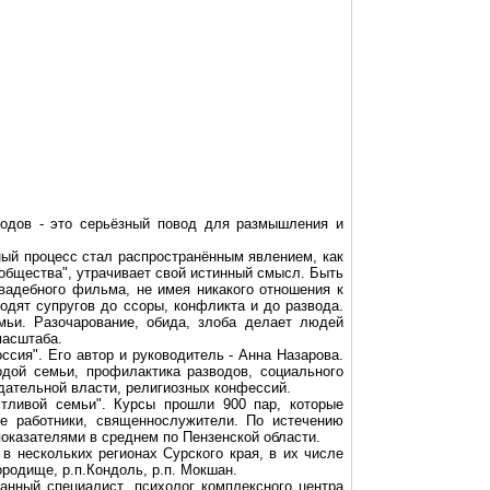
водов - это серьёзный повод для размышления и
ый процесс стал распространённым явлением, как
 общества", утрачивает свой истинный смысл. Быть
вадебного фильма, не имея никакого отношения к
одят супругов до ссоры, конфликта и до развода.
мьи. Разочарование, обида, злоба делает людей
масштаба.
сия". Его автор и руководитель - Анна Назарова.
одой семьи, профилактика разводов, социального
дательной власти, религиозных конфессий.
тливой семьи". Курсы прошли 900 пар, которые
ие работники, священнослужители. По истечению
показателями в среднем по Пензенской области.
 нескольких регионах Сурского края, в их числе
ородище, р.п.Кондоль, р.п. Мокшан.
нный специалист, психолог комплексного центра