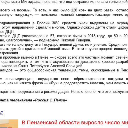
пециалисты Минздрава, пояснив, что под сокращение попали только кой
сего на восемь. То есть, у нас было 128 коек на двух базах, остал
львиную нагрузку», — пояснила главный специалист-эксперт
министе
 здравоохранения в России 30% средств были выделены на охран
 этом направлении сделали многое. Однако ложкой дегтя стали цифры
ноз ДЦП.
етей с ДЦП увеличилось с 57, которые были в 2013 году, до 80 в 2
йно, благополучно», — подчеркнул Николай
Говорин
.
кать не только депутаты Государственной Думы, но и ученые. Среди прич
ивать детей с критической массой тела. В этом случае процент
инвали
азрешения
.
ой проблеме именно в Пензе — скорее всего это частный момент, стече
пора поговорить о том, что в акушерстве не достаточно хорошо разр
никова из Санкт-Петербурга Алексей Савицкий.
нвалидов — это общероссийская тенденция, темы, обсуждаемые в Пен
аем
инвалидизацию
, государство несет обременительные нагрузки 
ьно, как ни избита фраза — «Лучше предотвратить болезнь, чем лечить
кретные предложения и рекомендации. Не исключено, что это послужи
нта телеканала «Россия 1. Пенза»
=7
В Пензенской области выросло число м