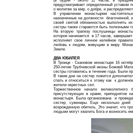
(в будни - около 11 часов, в праздн
предусматривает определенный уставом п
о молитве за мир, о добре, и распределя
В управлении монастырем настоятель
назначенные на должности благочинной, к
своей святой обязанностью выполнять их
сестры также стараются быть полезными та
На вторую трапезу послушницы монасты
которое начинается в 17 часов, завершае
исполняет свое личное келейное правил
любовь к людям, живущим в миру. Монах
Земле.
ДВА ЮБИЛЕЯ
В Троице - Скановом монастыре 16 октяб
250-летие Трубчевской иконы Божией Мате
сестры готовились в течение года. Были п
В такие дни на сестер ложится дополнител
спать и относиться к этому как к должн
жители окрестных сел.
Торжественное начало великолепного бо
присутствующих в храме, приподнятое на
монастыря. Была организована и провед
сестер, сувениры. Еще несколько дней 
возрожденную обитель. Это значит, что тр
людьми могут хвалить Бога и возносить ем