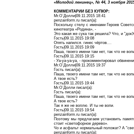
«Молодой ленинец», № 44, 3 ноября
201
КОММЕНТАРИИ БЕЗ КУПЮР:
Mr.O`Долли|09.11.2015 18:41
penzainform.ru писал(a):
Поскольку стелу с именами Героев Советс
кинотеатра «Родина», -
Это какая же сука так решила? Что, и "док
Гость|09.11.2015 19:08
Опять напился. гинес чёртов....
Гость|09.11.2015 19:09
Паша, твоего имени там нет, так что не воп
Гость|09.11.2015 19:15
- Уа-уа-уа-уа, - прокомментировал обвине
Mr.O`Долли|09.11.2015 19:37
Гость писал(a):
Паша, твоего имени там нет, так что не воп
А твое есть?
Гость|09.11.2015 19:44
Mr.O`Долли писал(a):
Гость писал(a):
Паша, твоего имени там нет, так что не воп
А твое есть?
Так я же не воплю. И ты не вопи.
Гость|09.11.2015 19:54
penzainform.ru писал(a):
Поэтому мы предлагаем установить памятн
стоит «светофорное дерево».
Чо и асфальт нормальный положат? А "све
penzainform.ru писал(a):