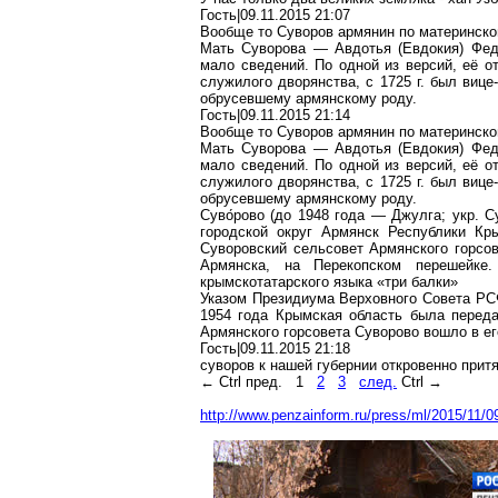
Гость|09.11.2015 21:07
Вообще то Суворов армянин по материнско
Мать Суворова — Авдотья (Евдокия) Фед
мало сведений. По одной из версий, её о
служилого дворянства, с
1725 г
. был вице
обрусевшему армянскому роду.
Гость|09.11.2015 21:14
Вообще то Суворов армянин по материнско
Мать Суворова — Авдотья (Евдокия) Фед
мало сведений. По одной из версий, её о
служилого дворянства, с
1725 г
. был вице
обрусевшему армянскому роду.
Суво́рово (до 1948 года — Джулга; укр. 
городской округ Армянск Республики Кр
Суворовский сельсовет Армянского горсо
Армянска, на Перекопском перешейке
крымскотатарского языка «три балки»
Указом Президиума Верховного Совета РСФ
1954 года Крымская область была перед
Армянского горсовета Суворово вошло в ег
Гость|09.11.2015 21:18
суворов к нашей губернии откровенно прит
← Ctrl пред.
1
2
3
след.
Ctrl →
http://www.penzainform.ru/press/ml/2015/11