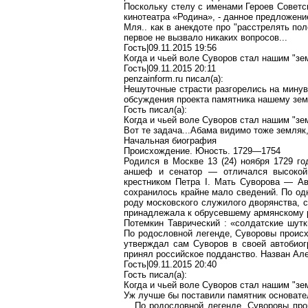
Поскольку стелу с именами Героев Советс
кинотеатра «Родина», - данное предложение
Мля.. как в анекдоте про "расстрелять по
первое не вызвало никаких вопросов...
Гость|09.11.2015 19:56
Когда и чьей воле Суворов стал нашим "зе
Гость
|09.11.2015 20:11
penzainform.ru
писал
(a):
Нешуточные страсти разгорелись на минув
обсуждения проекта памятника нашему земл
Гость писал(a):
Когда и чьей воле Суворов стал нашим "зе
Вот те задача...Абама видимо тоже земляк,
Начальная биография
Происхождение. Юность. 1729—1754
Родился в Москве 13 (24) ноября 1729 го
аншеф и сенатор — отличался высокой 
крестником Петра I. Мать Суворова — Ав
сохранилось крайне мало сведений. По од
роду московского служилого дворянства, 
принадлежала к обрусевшему армянскому ро
Потемкин Таврический : «солдатские шут
По родословной легенде, Суворовы происх
утверждал сам Суворов в своей автобио
принял российское подданство. Назван Ал
Гость|09.11.2015 20:40
Гость писал(а):
Когда и чьей воле Суворов стал нашим "зе
Уж лучше бы поставили памятник основател
....По родословной легенде, Суворовы пр