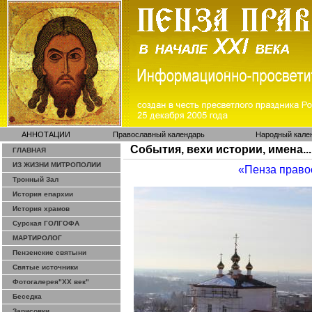
АННОТАЦИИ
Православный календарь
Народный кале
События, вехи истории, имена...
ГЛАВНАЯ
ИЗ ЖИЗНИ МИТРОПОЛИИ
«Пенза право
Тронный Зал
История епархии
История храмов
Сурская ГОЛГОФА
МАРТИРОЛОГ
Пензенские святыни
Святые источники
Фотогалерея"ХХ век"
Беседка
Зарисовки