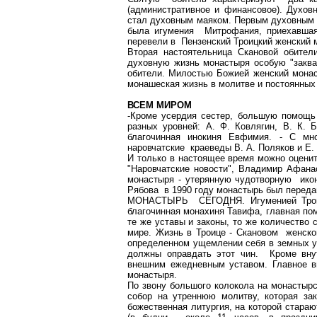
(административное и финансовое). Духо
стал духовным маяком. Первым духовным 
была игумения Митрофания, приехавша
перевели в Пензенский Троицкий женский м
Вторая настоятельница Скановой обител
духовную жизнь монастыря особую "заквас
обители. Милостью Божией женский монас
монашеская жизнь в молитве и постоянных
ВСЕМ МИРОМ
-Кроме усердия сестер, большую помощь 
разных уровней: А. Ф. Ковлягин, В. К. 
благочинная инокиня Евфимия. - С мн
наровчатские краеведы В. А. Поляков и Е. 
И только в настоящее время можно оценит
"Наровчатские новости", Владимир Афан
монастыря - утерянную чудотворную ико
Рябова в 1990 году монастырь был переда
МОНАСТЫРЬ СЕГОДНЯ. Игуменией Троиц
благочинная монахиня Тавифа, главная по
те же уставы и законы, то же количество
мире. Жизнь в Троице - Скановом женско
определенном ущемлении себя в земных уд
должны оправдать этот чин. Кроме вну
внешним ежедневным уставом. Главное в
монастыря.
По звону большого колокола на монастырс
собор на утреннюю молитву, которая за
божественная литургия, на которой стараю