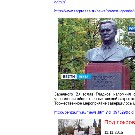
admin1
http://www.zarpressa.ru/news/novosti-goroda/
Заречного Вячеслав Гладков напомнил 
управлении общественных связей закрытог
Торжественное мероприятие завершилось м
http://penza.rfn.ru/rnews.html?id=397529&cid
Под покро
11.11.2015