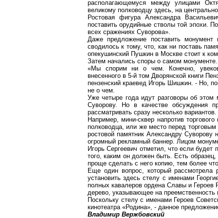
располагающемуся между улицами Октя
великому полководцу здесь, на центрально
Ростовая фигура Александра Васильеви
поставить орудийные стволы той эпохи. П
всех сражениях Суворова».
Даже предложение поставить монумент 
сводилось к тому, что, как ни поставь пам
опекушинский Пушкин в Москве стоит к ком
Затем начались споры о самом монументе.
«Мы спорим ни о чем. Конечно, увеко
внесенного в 5-й том Дворянской книги Пен
пензенский краевед Игорь Шишкин. - Но, п
не о чем.
Уже четыре года идут разговоры об этом 
Суворову. Но в качестве обсуждения п
рассматривать сразу несколько вариантов.
Например, мини-сквер напротив торгового
полководца, или же место перед торговым
ростовой памятник Александру Суворову н
огромный рекламный баннер. Лицом монуме
Игорь Сергеевич отметил, что если будет 
того, каким он должен быть. Есть образец
проще сделать с него копию, тем более чт
Еще один вопрос, который рассмотрела 
установить здесь стелу с именами Георги
полных кавалеров ордена Славы и Героев 
дерево, указывающее на преемственность 
Поскольку стелу с именами Героев Советс
кинотеатра «Родина», - данное предложение
Владимир Вержбовский