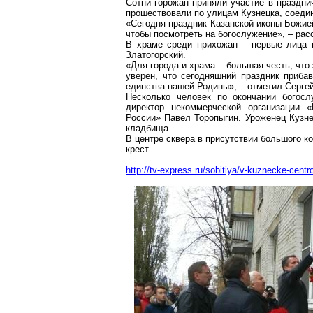
Сотни горожан приняли участие в праздни
прошествовали по улицам Кузнецка, соедин
«Сегодня праздник Казанской иконы Божие
чтобы посмотреть на богослужение», – рас
В храме среди прихожан – первые лица 
Златогорский.
«Для города и храма – большая честь, что
уверен, что сегодняшний праздник приба
единства нашей Родины», – отметил Сергей
Несколько человек по окончании богос
директор некоммерческой организации 
России» Павел Торопыгин. Уроженец Кузне
кладбища.
В центре сквера в присутствии большого к
крест.
http://tv-express.ru/sobitiya/v-kuznecke-cen