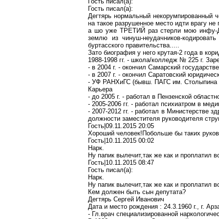
Гость писал(a):
Гость писал(a):
Дегтярь нормальный некорумпированный 
на такое разрушенное место идти врагу не
а шо уже ТРЕТИЙ раз стерли
мою
инфу-Д
землю из чинуш-неудачников-кодировать
буртасского правительства.....
Зато биография у него крутая-2 года в кори
1988-1998 гг. - школа/колледж №
225 г
. Зар
- в
2004 г
. - окончил Самарский государств
- в
2007 г
. - окончил Саратовский юридиче
- УФ РАНХиГС (бывш. ПАГС им. Столыпина 
Карьера
- до
2005 г
. - работал в Пензенской област
- 2005-2006 гг. - работал психиатром в ме
- 2007-2012 гг. - работал в Министерстве 
должности заместителя руководителя стру
Гость|09.11.2015 20:05
Хороший человек!Побольше бы таких руково
Гость|10.11.2015 00:02
Нарк.
Ну папик вылечит,так же как и проплатил в
Гость|10.11.2015 08:47
Гость писал(a):
Нарк.
Ну папик вылечит,так же как и проплатил в
Кем должен быть сын депутата?
Дегтярь Сергей Иванович
Дата и место рождения : 24.3.1960 г., г. Ар
- Гл.врач специализированной наркологич