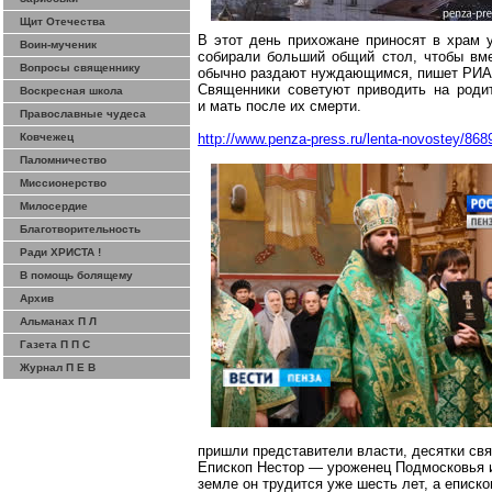
Щит Отечества
В этот день прихожане приносят в храм у
Воин-мученик
собирали больший общий стол, чтобы вм
Вопросы священнику
обычно раздают
нуждающимся
, пишет РИА
Священники советуют приводить на роди
Воскресная школа
и мать после их смерти.
Православные чудеса
Ковчежец
http://www.penza-press.ru/lenta-novostey/86
Паломничество
Миссионерство
Милосердие
Благотворительность
Ради ХРИСТА !
В помощь болящему
Архив
Альманах П Л
Газета П П С
Журнал П Е В
пришли представители власти, десятки св
Епископ Нестор — уроженец Подмосковья и
земле он трудится уже шесть лет, а еписк