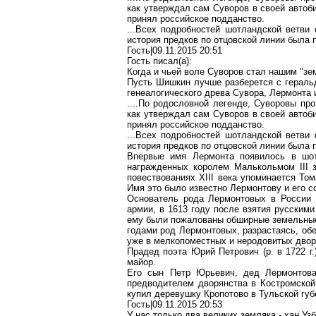
как утверждал сам Суворов в своей автоб
принял российское подданство.
...Всех подробностей шотландской ветви 
история предков по отцовской линии была 
Гость|09.11.2015 20:51
Гость писал(а):
Когда и чьей воле Суворов стал нашим "зе
Пусть Шишкин лучше разберется с геральд
генеалогического древа Сувора, Лермонта 
....По родословной легенде, Суворовы пр
как утверждал сам Суворов в своей автоб
принял российское подданство.
...Всех подробностей шотландской ветви 
история предков по отцовской линии была 
Впервые имя Лермонта появилось в шот
награжденных королем Малькольмом III 
повествованиях XIII века упоминается То
Имя это было известно Лермонтову и его с
Основатель рода Лермонтовых в России 
армии, в 1613 году после взятия русскими
ему были пожалованы обширные земельные у
годами род Лермонтовых, разрас­таясь, об
уже в мелкопоместных и неродовитых двор
Прадед поэта Юрий Петрович (р. в
1722 г
майор.
Его сын Петр Юрьевич, дед Лермонтова
предводителем дворянства в Костромской
купил деревушку Кропотово в Туль­ской гу
Гость|09.11.2015 20:53
У нас только два великих земляка - хан У