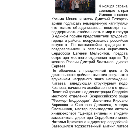
4 ноября страна
совпадает с пр
Именно с назва
Козьма Минин и князь Дмитрий Пожарски
армии подписать немедленную капитуляци
что только объединившись, несмотря на 
поддерживать стабильность и мир в госуда
В едином порыве представители трудовых 
города и района, вооружившись российско
искусств. По сложившейся традиции в 
поздравлениями к землякам обратились
Сердобска Евгений Мельситов, предста
секретаря местного отделения партии "
казаков России Дмитрий Балтыков, дирек
Сергеев.
Не обошлось в праздничный день и бе
деятельности добился высоких результато
вручением нагрудного знака награждены
Китаева, заведующая структурным подр
Козлова, начальник хозяйственного отдела
Почетной грамоты администрации Сердобск
местного отделения Всероссийского общ
"Фермер-Плодородие" Валентина Кирсано
Борисова и Светлана Демахина, младши
Овсянников, мастер производства авток
химик-эксперт "Центра гигиены и эпидем
заместитель директора Сердобского много
Наталья Крючихина и директор сердобской
Завершился торжественный митинг литер