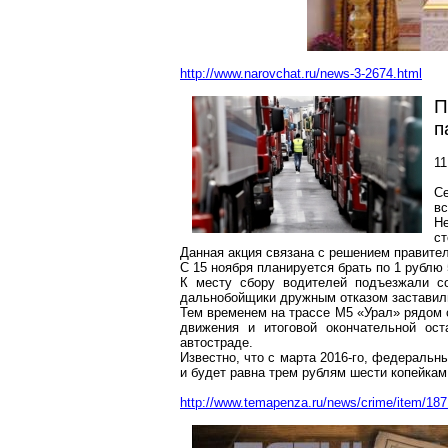
http://www.narovchat.ru/news-3-2674.html
П
п
11
Се
вс
Н
ст
Данная акция связана с решением правите
С 15 ноября планируется брать по 1 рублю
К месту сбору водителей подъезжали со
дальнобойщики дружным отказом заставили 
Тем временем на трассе М5 «Урал» рядом 
движения и итоговой окончательной ос
автостраде.
Известно, что с марта 2016-го, федеральн
и будет равна трем рублям шести копейкам
http://www.temapenza.ru/news/crime/item/187