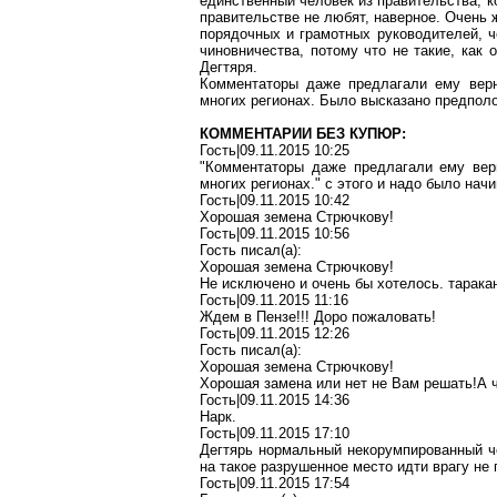
единственный человек из правительства, 
правительстве не любят, наверное. Очень 
порядочных и грамотных руководителей, ч
чиновничества, потому что не такие, как 
Дегтяря.
Комментаторы даже предлагали ему верн
многих регионах. Было высказано предполо
КОММЕНТАРИИ БЕЗ КУПЮР:
Гость|09.11.2015 10:25
"Комментаторы даже предлагали ему вер
многих регионах." с этого и надо было нач
Гость|09.11.2015 10:42
Хорошая земена Стрючкову!
Гость|09.11.2015 10:56
Гость писал(a):
Хорошая земена Стрючкову!
Не исключено и очень бы хотелось
.
т
арака
Гость|09.11.2015 11:16
Ждем в Пензе!!! Доро пожаловать!
Гость|09.11.2015 12:26
Гость писал(a):
Хорошая земена Стрючкову!
Хорошая замена или нет не Вам решать
!А
ч
Гость|09.11.2015 14:36
Нарк.
Гость|09.11.2015 17:10
Дегтярь нормальный некорумпированный 
на такое разрушенное место идти врагу не
Гость|09.11.2015 17:54