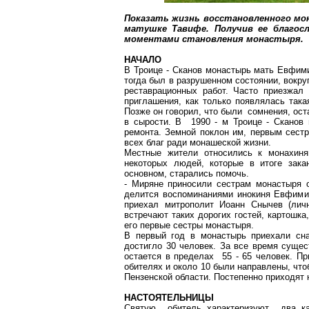
Показать жизнь восстановленного мон
матушке Тавифе. Получив ее благос
моментами становления монастыря.
НАЧАЛО
В Троице - Сканов монастырь мать Евфими
тогда был в разрушенном состоянии, вокр
реставрационных работ. Часто приезжа
приглашения, как только появлялась така
Позже он говорил, что были сомнения, ост
в сырости. В 1990 - м Троице - Сканов
ремонта. Земной поклон им, первым сестра
всех благ ради монашеской жизни.
Местные жители относились к монахиня
некоторых людей, которые в итоге зак
основном, старались помочь.
- Миряне приносили сестрам монастыря 
делится воспоминаниями инокиня Евфими
приехал митрополит Иоанн Снычев (личн
встречают таких дорогих гостей, картошка
его первые сестры монастыря.
В первый год в монастырь приехали сна
достигло 30 человек. За все время сущес
остается в пределах 55 - 65 человек. Пр
обителях и около 10 были направлены, что
Пензенской области. Постепенно приходят 
НАСТОЯТЕЛЬНИЦЫ
Святую обитель характеризуют два кач