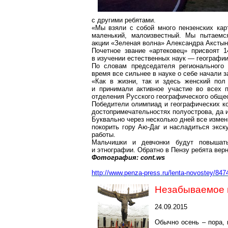
с другими ребятами.
«Мы взяли с собой много пензенских кар
маленький, малоизвестный. Мы пытаемс
акции «Зеленая волна» Александра
Акстын
Почетное звание «
артековец
» присвоят 1
в изучении естественных наук — географии,
По словам председателя регионального 
время все сильнее в науке о себе начали з
«Как в жизни, так и здесь женский пол
и принимали активное участие во всех п
отделения Русского географического обще
Победители олимпиад и географических ко
достопримечательностях полуострова, да и
Буквально через несколько дней все измен
покорить гору Аю-Даг и насладиться экск
работы.
Мальчишки и девчонки будут повышать
и этнографии. Обратно в Пензу ребята верн
Фотография:
cont.ws
http://www.penza-press.ru/lenta-novostey/8474
Незабываемое 
24.09.2015
Обычно осень – пора,