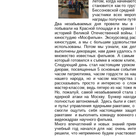
летом, когда начинаютс
становится как-то грус
Бессоновской
средней 
участники всех меро
награды получили путё
Два незабываемых дня провели мы в ст
побывали на Красной площади и в храмах 
историей Великой Отечественной войны.
киностудию «Мосфильм». Экскурсовод расс
киностудии, а мы с большим удовольств
использованы. Потом мы узнали, как де
выполнены декорации, нам даже удалось по
множество известных фильмов. А самым 
который готовился к съёмке в новом клипе
Следующий день стал настоящим уроком 
диорам, посвященных 5 основным событиям
часом патриотизма, часом гордости за на
нашего народа, но и часом мастерства 
рассказывать просто и интересно о
сло
мастер-классом, ведь пятеро из нас тоже 
Но, пожалуй, самой незабываемой стала э
ядерной атаки на Москву. Бункер наход
полностью автономный. Здесь были и свет,
и пульт управления ядерными ракетами, о
смогли ощутить себя настоящими защит
ракетами и выполнить команду военного 
видеокадрах научного фильма.
Много впечатлений и новых знаний прив
учебный год начался для нас очень инте
решили, что непременно будем участвоват