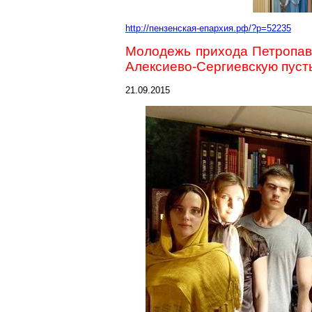
http://пензенская-епархия.рф/?p=52235
Молодежь прихода Петропав
Алексиево-Сергиевскую
пуст
21.09.2015