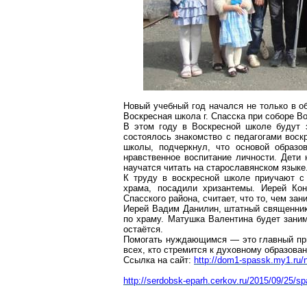
Новый учебный год начался не только в о
Воскресная школа
г
. Спасска при соборе В
В этом году в Воскресной школе будут з
состоялось знакомство с педагогами воск
школы, подчеркнул, что основой образо
нравственное воспитание личности. Дети 
научатся читать на старославянском языке
К труду в воскресной школе приучают с 
храма, посадили хризантемы. Иерей Кон
Спасского района, считает, что то, чем за
Иерей Вадим Данилин, штатный священник
по храму. Матушка Валентина будет заним
остаётся.
Помогать
нуждающимся
— это главный пр
всех, кто стремится к духовному образова
Ссылка на сайт:
http://dom1-spassk.my1.ru/
http://serdobsk-eparh.cerkov.ru/2015/09/25/