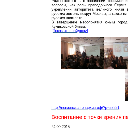
Радонежского в становлении российско
вопросы, как роль преподобного Сергия
укреплении авторитета великого князя 
русских земель вокруг Москвы, а также в
русских княжеств.
В завершение мероприятия юным
горо
Куликовской битвы.
[Показать
слайдшоу
]
http://пензенская-епархия.рф/?p=52831
Воспитание с точки зрения п
24.09.2015