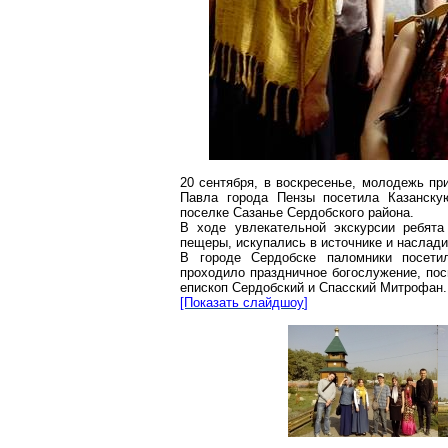
20 сентября, в воскресенье, молодежь пр
Павла города Пензы посетила Казанск
поселке Сазанье
Сердобского
района.
В ходе увлекательной экскурсии ребята
пещеры, искупались в источнике и наслади
В городе Сердобске паломники посет
проходило праздничное богослужение, по
епископ
Сердобский
и Спасский
Митрофан
.
[Показать
слайдшоу
]