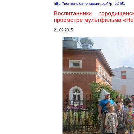
http://пензенская-епархия.рф/?p=52491
Воспитанники
городищенс
просмотре мультфильма «Н
21.09.2015