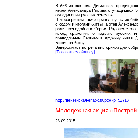
В библиотеке села
Дигилевка
Городищенс
иерея Александра Рысина с учащимися 5-
объединении русских земель».
В мероприятии также приняла участие би
с ходом и итогами битвы, а отец Александр
роли преподобного Сергия Радонежского 
исход сражения, о подвиге русских 
преподобным Сергием в дружину
князя Д
Божия на битву.
Завершилась встреча викториной для
собр
[Показать
слайдшоу
]
http://пензенская-епархия.рф/?p=52713
Молодёжная акция «Построй
23.09.2015