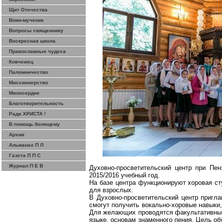
Щит Отечества
Воин-мученик
Вопросы священнику
Воскресная школа
Православные чудеса
Ковчежец
Паломничество
Миссионерство
Милосердие
Благотворительность
Ради ХРИСТА !
В помощь болящему
Архив
Альманах П Л
Газета П П С
Журнал П Е В
Духовно-просветительский центр при Пе
2015/2016 учебный год.
На базе центра функционируют хоровая ст
для взрослых.
В Духовно-просветительский центр пригла
смогут получить вокально-хоровые навыки,
Для желающих проводятся факультативные 
языке, основам знаменного пения. Цель об