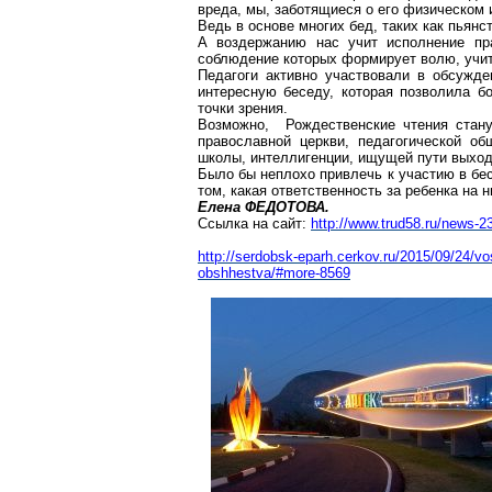
вреда, мы, заботящиеся о его физическом 
Ведь в основе многих бед, таких как пьянс
А воздержанию нас учит исполнение пра
соблюдение которых формирует волю, учит
Педагоги активно участвовали в обсужде
интересную беседу, которая позволила б
точки зрения.
Возможно, Рождественские чтения стану
православной церкви, педагогической об
школы, интеллигенции, ищущей пути выхода
Было бы неплохо привлечь к участию в бе
том, какая ответственность за ребенка на н
Елена ФЕДОТОВА.
Ссылка на сайт:
http://www.trud58.ru/news-2
http://serdobsk-eparh.cerkov.ru/2015/09/24/vo
obshhestva/#more-8569