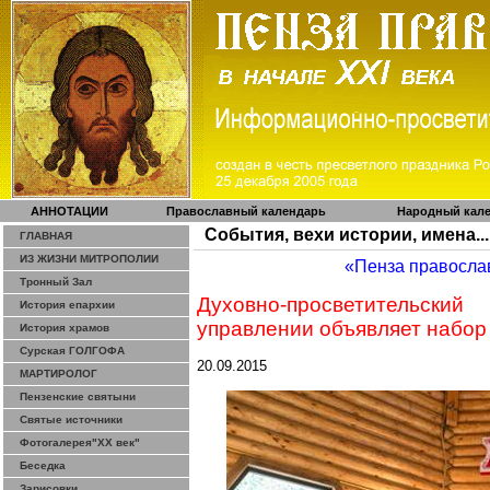
АННОТАЦИИ
Православный календарь
Народный кал
События, вехи истории, имена...
ГЛАВНАЯ
ИЗ ЖИЗНИ МИТРОПОЛИИ
«Пенза правосла
Тронный Зал
Духовно-просветительски
История епархии
управлении объявляет набор д
История храмов
Сурская ГОЛГОФА
20.09.2015
МАРТИРОЛОГ
Пензенские святыни
Святые источники
Фотогалерея"ХХ век"
Беседка
Зарисовки