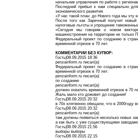
начальник управления по работе с регион
Последний прибыл к нам специально для
экономического развития.
«У нас такой план: до Нового года мы эту
После того как Заречный получит новый 
налоговые льготы и упрощение таможенных
«Сегодня мы говорим о новом вектор
машиностроения на территории не только Пе
Федеральный проект по созданию в стран
временной отрезок в 70 лет.
КОММЕНТАРИИ БЕЗ КУПЮР:
Гость|08.09.2015 18:36
penzainform.ru писал(a):
Федеральный проект по созданию в стран
временной отрезок в 70 лет.
penzainform.ru писал(a):
по созданию
penzainform.ru писал(a):
должен охватить временной отрезок в 70 ле
Жаль мало кто доживет до создания!
Гость|08.09.2015 20:32
в 70х клятвенно обещали, что в 2000году 
Гость|08.09.2015 20:32
penzainform.ru писал(a):
там должны появиться несколько новых за
а как быть с уже существующими заводам
Гость|08.09.2015 21:56
выборы выборы
Гость|08.09.2015 22:15