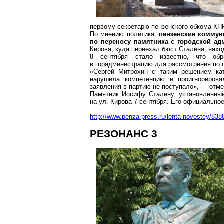
первому секретарю пензенского обкома КП
По мнению политика,
пензенские коммун
по переносу памятника с городской ад
Кирова, куда переехал бюст Сталина, нахо
8 сентября стало известно, что об
в горадминистрацию для рассмотрения по 
«Сергей Митрохин с таким решением кат
нарушила компетенцию и проигнорирова
заявления в партию не поступало», — отме
Памятник Иосифу Сталину, установленный
на ул. Кирова 7 сентября. Его официально
http://www.penza-press.ru/lenta-novostey/8388
РЕЗОНАНС 3