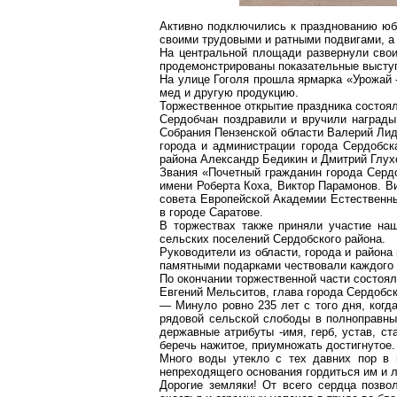
Активно подключились к празднованию юб
своими трудовыми и ратными подвигами, а
На центральной площади развернули свои
продемонстрированы показательные выступ
На улице Гоголя прошла ярмарка «Урожай -
мед и другую продукцию.
Торжественное открытие праздника состоял
Сердобчан поздравили и вручили награды
Собрания Пензенской области Валерий Лид
города и администрации города Сердобск
района Александр Бедикин и Дмитрий Глух
Звания «Почетный гражданин города Сердо
имени Роберта Коха, Виктор Парамонов. В
совета Европейской Академии Естественны
в городе Саратове.
В торжествах также приняли участие наш
сельских поселений Сердобского района.
Руководители из области, города и района
памятными подарками чествовали каждого 
По окончании торжественной части состоял
Евгений Мельситов, глава города Сердобск
— Минуло ровно 235 лет с того дня, когд
рядовой сельской слободы в полноправны
державные атрибуты -имя, герб, устав, ст
беречь нажитое, приумножать достигнутое.
Много воды утекло с тех давних пор в 
непреходящего основания гордиться им и л
Дорогие земляки! От всего сердца позво