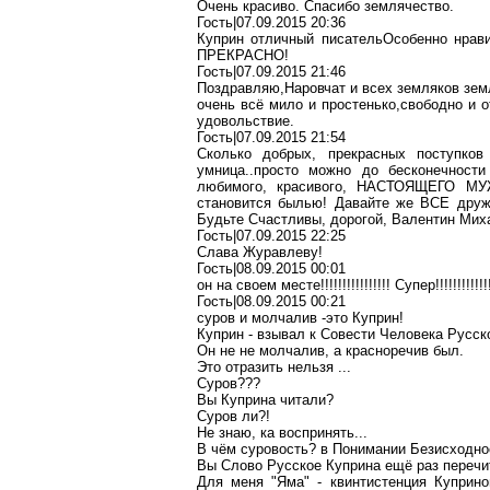
Очень красиво. Спасибо землячество.
Гость|07.09.2015 20:36
Куприн отличный писательОсобенно нрав
ПРЕКРАСНО!
Гость|07.09.2015 21:46
Поздравляю,Наровчат и всех земляков земл
очень всё мило и простенько,свободно и 
удовольствие.
Гость|07.09.2015 21:54
Сколько добрых, прекрасных поступков
умница..просто можно до бесконечности
любимого, красивого, НАСТОЯЩЕГО М
становится былью! Давайте же ВСЕ друж
Будьте Счастливы, дорогой, Валентин Миха
Гость|07.09.2015 22:25
Слава Журавлеву!
Гость|08.09.2015 00:01
он на своем месте!!!!!!!!!!!!!!!! Супер!!!!!!!
Гость|08.09.2015 00:21
суров и молчалив -это Куприн!
Куприн - взывал к Совести Человека Русско
Он не не молчалив, а красноречив был.
Это отразить нельзя ...
Суров???
Вы Куприна читали?
Суров ли?!
Не знаю, ка воспринять...
В чём суровость? в Понимании Безисходно
Вы Слово Русское Куприна ещё раз перечит
Для меня "Яма" - квинтистенция Куприн