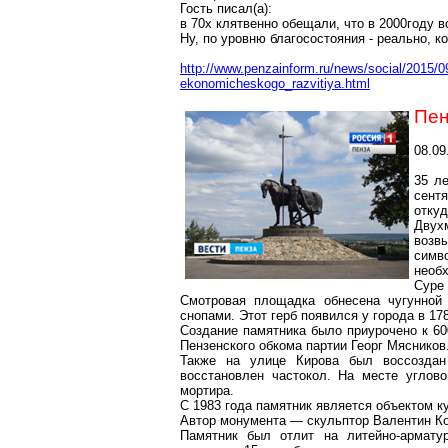
Гость писал(a):
в 70х клятвенно обещали, что в 2000году 
Ну, по уровню благосостояния - реально, к
http://www.penzainform.ru/news/social/2015/0
ekonomicheskogo_razvitiya.html
Пен
08.09
35 л
сент
откуд
Двух
возв
симв
необх
Суре 
Смотровая площадка обнесена чугунной 
снопами. Этот герб появился у города в 17
Создание памятника было приурочено к 60
Пензенского обкома партии Георг Мясников
Также на улице Кирова был воссоздан 
восстановлен частокол. На месте углово
мортира.
С 1983 года памятник является объектом ку
Автор монумента — скульптор Валентин К
Памятник был отлит на литейно-армату