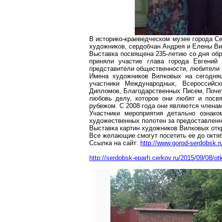
В историко-краеведческом музее города С
художников, сердобчан Андрея и Елены Ви
Выставка посвящена 235-летию со дня обр
приняли участие глава города Евгений 
представители общественности, любители
Имена художников Вилковых на сегодняш
участники Международных, Всероссийс
Дипломов, Благодарственных Писем, Почет
любовь делу, которое они любят и посв
рубежом. С 2008 года они являются члена
Участники мероприятия детально ознако
художественных полотен за предоставленн
Выставка картин художников Вилковых откр
Все желающие смогут посетить ее до октяб
Ссылка на сайт:
http://www.gorod-serdobsk.r
http://serdobsk-eparh.cerkov.ru/2015/09/08/otk