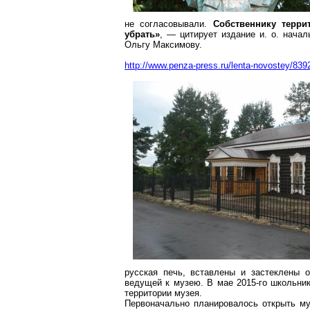
не согласовывали.
Собственнику терри
убрать»
, — цитирует издание и. о. нача
Ольгу Максимову.
http://www.penza-press.ru/lenta-novostey/839
русская печь, вставлены и застеклены 
ведущей к музею. В мае 2015-го школьни
территории музея.
Первоначально планировалось открыть му