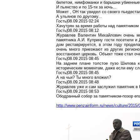
билетом, нимфоманки и барышни убиенные.
И пьянство и по 15-ти за ночь...
Может , ОН так увидел со своего пьедестал
А ульянов по другому...
Гость|08.09.2015 02:24
Хачутрян за время работы над памятником 
Гость|08.09.2015 08:12
Журавлев Валентин Михайлович очень мн
памятника А.И. Куприну гости посетили и
дом реставрируется, в этом году продел
очень много приезжают из других регион
восстановил церковь. Объект тоже стал о
Гость|08.09.2015 08:45
На заднем плане толстое пузо Шилова ко
историческим моментам, даже если ему сл
Гость|08.09.2015 08:45
А на чьи? Ты много вложил?
Гость|08.09.2015 08:48
Журавлев уже и сам заслужил памятник в 
Гость|08.09.2015 08:53
Ободранный собор за памятником-позор епа
http://www.penzainform.ru/news/culture/2015/