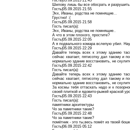
Гость|05.09.2015 21:45
Шилову лишь бы все обосрать и разрушить
Гость|05.09.2015 21:55
Эхх, Иваны, родства не помнящие...
Грустно! :(
Гость|05.09.2015 21:58
Гость писал(a):
Эхх, Иваны, родства не помнящие..
А что в этом плохого, простите?
Гость|05.09.2015 22:05
А я подвального комара вслепую убил. Нау
Гость|05.09.2015 22:29
Давайте теперь всех к этому зданию таск
сейчас хватает, пятисотку дал такому и п
нормально здание восстановить, не скулите
Гость|05.09.2015 22:42
Гость писал(a):
Давайте теперь всех к этому зданию таск
сейчас хватает, пятисотку дал такому и п
нормально здание восстановить, не скулите
За космы тебя оттаскать надо и к позорно
своей плиткой и ядовито-рыжей краской ур
Гость|05.09.2015 22:43
Гость писал(a):
памятники архитектуры
Чо за паметники такие?
Гость|05.09.2015 22:48
Чо за паметники такие?
помётник - это ты,весь помёт из твоей бош
Гость|06.09.2015 05:12