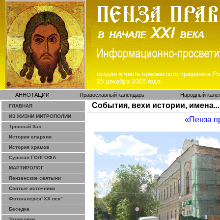
АННОТАЦИИ
Православный календарь
Народный кале
События, вехи истории, имена...
ГЛАВНАЯ
ИЗ ЖИЗНИ МИТРОПОЛИИ
«Пенза п
Тронный Зал
История епархии
История храмов
Сурская ГОЛГОФА
МАРТИРОЛОГ
Пензенские святыни
Святые источники
Фотогалерея"ХХ век"
Беседка
Зарисовки