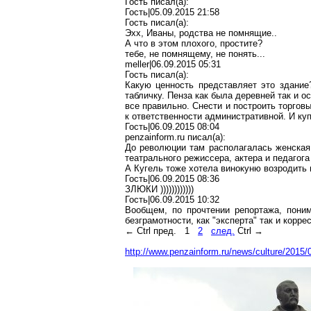
Гость писал(a):
Гость|05.09.2015 21:58
Гость писал(a):
Эхх, Иваны, родства не помнящие..
А что в этом плохого, простите?
тебе, не помнящему, не понять...
meller|06.09.2015 05:31
Гость писал(a):
Какую ценность представляет это здание
табличку. Пенза как была деревней так и ос
все правильно. Снести и построить торгов
к ответственности административной. И куп
Гость|06.09.2015 08:04
penzainform.ru писал(a):
До революции там располагалась женская 
театрального режиссера, актера и педаго
А Кугель тоже хотела винокуню возродить
Гость|06.09.2015 08:36
ЗЛЮКИ ))))))))))))
Гость|06.09.2015 10:32
Вообщем, по прочтении репортажа, поним
безграмотности, как "эксперта" так и корре
← Ctrl пред.
1
2
след.
Ctrl →
http://www.penzainform.ru/news/culture/20