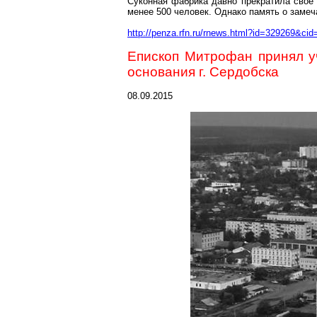
Суконная фабрика давно прекратила свое
менее 500 человек. Однако память о заме
http://penza.rfn.ru/rnews.html?id=329269&cid
Епископ Митрофан принял у
основания г. Сердобска
08.09.2015