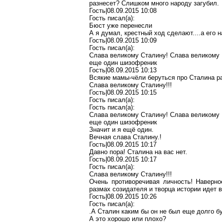
разнесет? Слишком много народу загубил.
Гость|08.09.2015 10:08
Гость писал(a):
Бюст уже перенесли
А я думал, крестный ход сделают....а его н
Гость|08.09.2015 10:09
Гость писал(a):
Слава великому Сталину! Слава великому 
еще один шизофреник
Гость|08.09.2015 10:13
Всякие мамы-чёли беруться про Сталина р
Слава великому Сталину!!!
Гость|08.09.2015 10:15
Гость писал(a):
Гость писал(a):
Слава великому Сталину! Слава великому 
еще один шизофреник
Значит и я ещё один.
Вечная слава Сталину.!
Гость|08.09.2015 10:17
Давно пора! Сталина на вас нет.
Гость|08.09.2015 10:17
Гость писал(a):
Слава великому Сталину!!!
Очень противоречивая личность! Наверно
размах созидателя и творца истории идет 
Гость|08.09.2015 10:26
Гость писал(a):
.А Сталин каким бы он не был еще долго б
А это хорошо или плохо?