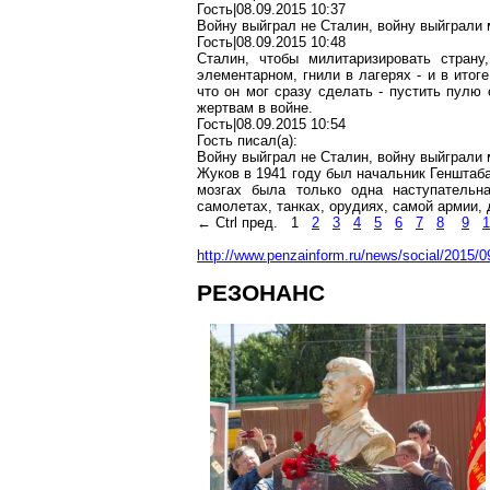
Гость|08.09.2015 10:37
Войну выйграл не Сталин, войну выйграли 
Гость|08.09.2015 10:48
Сталин, чтобы милитаризировать страну
элементарном, гнили в лагерях - и в итог
что он мог сразу сделать - пустить пулю
жертвам в войне.
Гость|08.09.2015 10:54
Гость писал(a):
Войну выйграл не Сталин, войну выйграли 
Жуков в 1941 году был начальник Генштаба.
мозгах была только одна наступательна
самолетах, танках, орудиях, самой армии, 
← Ctrl пред.
1
2
3
4
5
6
7
8
9
1
http://www.penzainform.ru/news/social/2015/0
РЕЗОНАНС