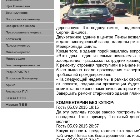
Щит Отечества
Воин-мученик
Вопросы священнику
Воскресная школа
деревянную. Это недопустимо», - подели
Сергей Шишлов.
Православные чудеса
Двухэтажное здание в центре Пензы возвел
Ковчежец
и даже винокуренный завод, владельцем ко
Паломничество
Мейерхольда Эмиль.
Кроме того, в здании порой решались вопр
Миссионерство
«Этот дом - один из самых почитаемых в
Милосердие
заседатели», - рассказал сотрудник краев
К ремонту строения приступили в начале 
Благотворительность
было выдано после прохождения эксперт
Ради ХРИСТА !
требований преждевременно.
В помощь болящему
«На следующей неделе мы в рамках своих
от проекта, подрядная организация будет
Архив
комитета по охране памятников истории и 
Альманах П Л
Завершить ремонт старинного здания плани
Газета П П С
КОММЕНТАРИИ БЕЗ КУПЮР:
Журнал П Е В
Гость|05.09.2015 19:15
Да эту рухлядь проще заново построить ч
новоделы. Так к примеру "Гостиный двор"
молчит
Гость|05.09.2015 20:57
Какую ценность представляет это здание
табличку. Пенза как была деревней так и ос