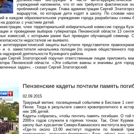
учреждений напомнили, что от них требуется фактическое зн
проблемной ситуации. Глава администрации Сергей Златогорс
маршрутов, по которым дети ходят в школу. По словам нача
ний в каждом образовательном учреждении города разработаны схемы 
на дорогах с участием детей.
инистрации, член территориальной избирательной комиссии города Ку
ации и проведении выборов губернатора Пензенской области 13 сентя
ных комиссий, с которыми ранее был проведен обучающий семинар. О
езопасности недостатков не выявило.
 антитеррористической защиты выступили представители правоохрани
 и. о. заместителя начальника полиции (по охране общественного по
 надзорной деятельности Кузнецкого района.
ации Сергей Златогорский поручил ответственным лицам приложить ма
атора Пензенской области. «Эти события важны и значимы для город
вленных задач», - сказал Сергей Златогорский.
Пензенские кадеты почтили память поги
02.09.2015
Траурный митинг, посвященный событиям в Беслане 1 сент
Пензе. Тогда в результате самого кровопролитного в исто
них 186 детей.
Кадеты собрались, чтобы почтить память погибших. О той 
2000-х годов служили в горячих точках. Так, Олег Куряе
школу был курсантом Северо-Кавказского института внутре
«Где-то около 13.00 институт подняли по боевой тре
вооружились, получили боеприпасы. Боль, обида, весь нар