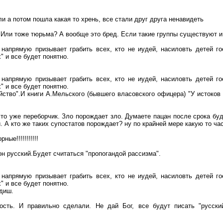
 а потом пошла какая то хрень, все стали друг друга ненавидеть
Или тоже тюрьма? А вообще это бред. Если такие группы существуют и
напрямую призывает грабить всех, кто не иудей, насиловть детей го
" и все будет понятно.
напрямую призывает грабить всех, кто не иудей, насиловть детей го
" и все будет понятно.
йство".И книги А.Мельского (бывшего власовского офицера) "У истоков
это уже переборчик. Зло порождает зло. Думаете пацан после срока бу
. А кто же таких супостатов порождает? ну по крайней мере какую то час
ые!!!!!!!!!!!
он русский.Будет считаться "пропогандой рассизма".
напрямую призывает грабить всех, кто не иудей, насиловть детей го
" и все будет понятно.
идиш.
сть. И правильно сделали. Не дай Бог, все будут писать "русский"