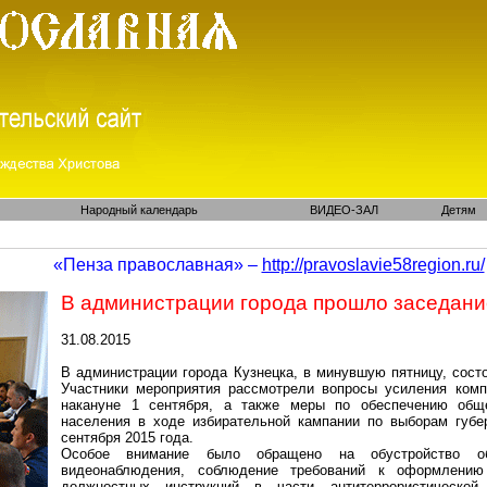
Народный календарь
ВИДЕО-ЗАЛ
Детям
«Пенза православная» –
http://pravoslavie58region.ru/
В администрации города прошло заседани
31.08.2015
В администрации города Кузнецка, в минувшую пятницу, сост
Участники мероприятия рассмотрели вопросы усиления комп
накануне 1 сентября, а также меры по обеспечению обще
населения в ходе избирательной кампании по выборам губер
сентября 2015 года.
Особое внимание было обращено на обустройство об
видеонаблюдения, соблюдение требований к оформлению
должностных инструкций в части антитеррористической