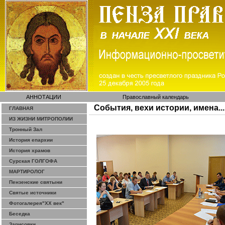
АННОТАЦИИ
Православный календарь
События, вехи истории, имена...
ГЛАВНАЯ
ИЗ ЖИЗНИ МИТРОПОЛИИ
Тронный Зал
История епархии
История храмов
Сурская ГОЛГОФА
МАРТИРОЛОГ
Пензенские святыни
Святые источники
Фотогалерея"ХХ век"
Беседка
Зарисовки