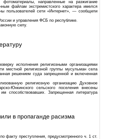
фотоматериалы, направленные на разжигание
анным файлам экстремистского характера имелся
оны пользователей сети «Интернет», — сообщили
оссии и управления ФСБ по республике.
законную силу.
ературу
роверку исполнения религиозными организациями
ети местной религиозной группы мусульман села
нанная решением суда запрещенной и включенная
лизованную религиозную организацию Духовное
рско-Юнкинского сельского поселения внесены
 им способствовавших. Запрещенная литература
чили в пропаганде расизма
по факту преступления, предусмотренного ч. 1 ст.