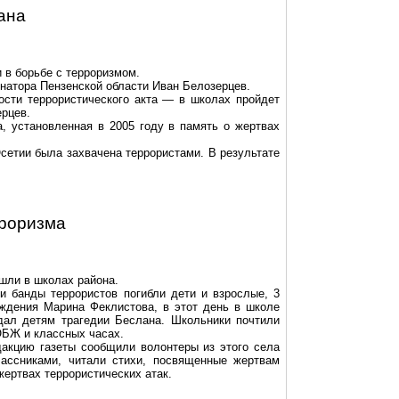
ана
 в борьбе с терроризмом.
рнатора Пензенской области Иван Белозерцев.
ости террористического акта — в школах пройдет
ерцев.
, установленная в 2005 году в память о жертвах
сетии была захвачена террористами. В результате
рроризма
шли в школах района.
ки банды террористов погибли дети и взрослые, 3
ждения Марина Феклистова, в этот день в школе
дал детям трагедии Беслана. Школьники почтили
ОБЖ и классных часах.
акцию газеты сообщили волонтеры из этого села
лассниками, читали стихи, посвященные жертвам
жертвах террористических атак.