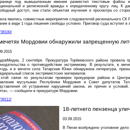
транице под вымышленным именем разместил текстовые файлы и 
ациональной и религиозной вражды к определенному кругу лиц. К д
вободный доступ, они стали объектом изучения и просмотра со стор
ела явились совместные мероприятия следователей регионального СК Р
ние в виде 1 года лишения свободы условно. Приговор суда вступил в 
/38100/
мечетях Мордовии обнаружили запрещенную лит
09.2015
довМедиа, 2 сентября. Прокуратура Торбеевского района провела п
онодательства о противодействии экстремизму. В результате, в меч
годь и в мечети села Татарские Юнки обнаружена литература, приз
едеральный список экстремистских материалов.
этой связи по результатам проверки прокурором района в Центра
авление мусульман Республики Мордовия и Совет депутатов Тата
дставления об устранении нарушений закона, их причин и условий,
ята», — сообщили в прокуратуре Мордовии.
/38112/
18-летнего пензенца ули
03.09.2015
В Пензе возбуждено уголовное дело 