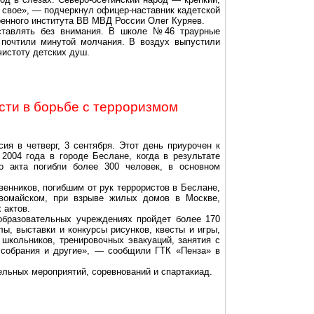
 свое», — подчеркнул офицер-наставник кадетской
оенного института ВВ МВД России Олег Куряев.
оставлять без внимания. В школе №46 траурные
 почтили минутой молчания. В воздух выпустили
истоту детских душ.
сти в борьбе с терроризмом
ия в четверг, 3 сентября. Этот день приурочен к
2004 года в городе Беслане, когда в результате
го акта погибли более 300 человек, в основном
венников, погибшим от рук террористов в Беслане,
рвомайском, при взрыве жилых домов в Москве,
 актов.
образовательных учреждениях пройдет более 170
ы, выставки и конкурсы рисунков, квесты и игры,
школьников, тренировочных эвакуаций, занятия с
 собрания и другие», — сообщили ГТК «Пенза» в
ельных мероприятий, соревнований и спартакиад.