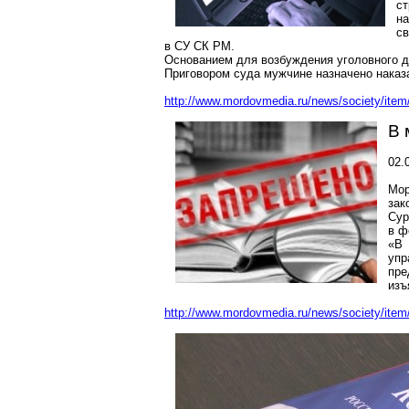
с
н
с
в СУ СК РМ.
Основанием для возбуждения уголовного д
Приговором суда мужчине назначено наказа
http://www.mordovmedia.ru/news/society/item
В 
02.
Мор
зак
Сур
в ф
«В 
упр
пре
изъ
http://www.mordovmedia.ru/news/society/item