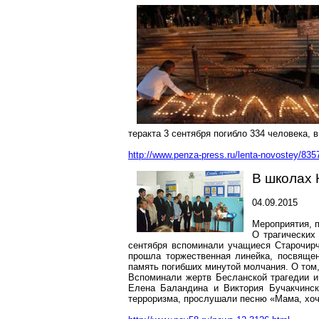
теракта 3 сентября погибло 334 человека, в
http://www.penza-press.ru/lenta-novostey/83
В школах 
04.09.2015
Мероприятия, 
О трагических
сентября вспоминали учащиеся Старочирч
прошла торжественная линейка, посвяще
память погибших минутой молчания. О том,
Вспоминали жертв Бесланской трагедии 
Елена Баландина и Виктория Бучакчинск
терроризма, прослушали песню «Мама, хоче