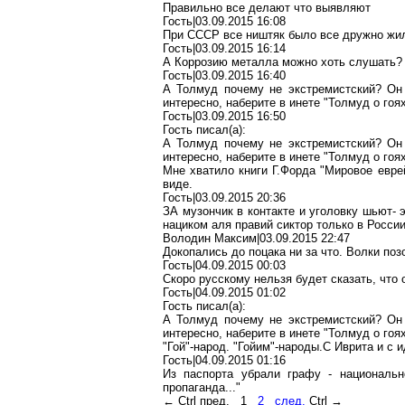
Правильно все делают что выявляют
Гость|03.09.2015 16:08
При СССР все ништяк было все дружно жили
Гость|03.09.2015 16:14
А Коррозию металла можно хоть слушать? 
Гость|03.09.2015 16:40
А Толмуд почему не экстремистский? Он 
интересно, наберите в инете "Толмуд о гоях
Гость|03.09.2015 16:50
Гость писал(a):
А Толмуд почему не экстремистский? Он 
интересно, наберите в инете "Толмуд о гоях
Мне хватило книги Г.Форда "Мировое евре
виде.
Гость|03.09.2015 20:36
ЗА музончик в контакте и уголовку шьют- 
нациком аля правий сиктор только в России
Володин Максим|03.09.2015 22:47
Докопались до поцака ни за что. Волки позорн
Гость|04.09.2015 00:03
Скоро русскому нельзя будет сказать, что 
Гость|04.09.2015 01:02
Гость писал(a):
А Толмуд почему не экстремистский? Он 
интересно, наберите в инете "Толмуд о гоях
"Гой"-народ. "Гойим"-народы.С Иврита и с 
Гость|04.09.2015 01:16
Из паспорта убрали графу - национально
пропаганда..."
← Ctrl пред.
1
2
след.
Ctrl →