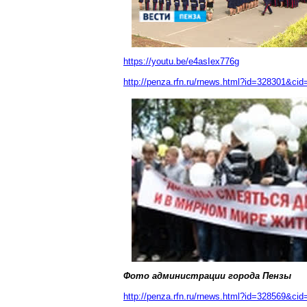
https://youtu.be/e4asIex776g
http://penza.rfn.ru/rnews.html?id=328301&cid
Фото администрации города Пензы
http://penza.rfn.ru/rnews.html?id=328569&cid