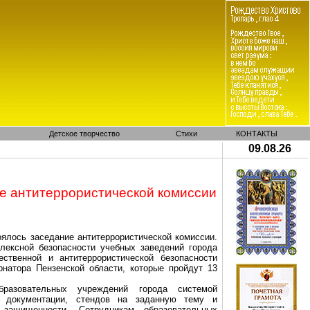
Детское творчество
Стихи
КОНТАКТЫ
09.08.26
е антитеррористической комиссии
оялось заседание антитеррористической комиссии.
лексной безопасности учебных заведений города
ственной и антитеррористической безопасности
натора Пензенской области, которые пройдут 13
разовательных учреждений города системой
 документации, стендов на заданную тему и
 защищенности. Сотрудникам образовательных