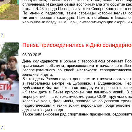
сплоченный. И каждая семья воспринимала это событие как
школы №46 города Пензы, выпускник Северо-Кавказского в
По мнению педагогов, такие страницы истории нельзя 
митинги проводят ежегодно. Память погибших в Беслане
черно-белые воздушные шары, символизирующие скорбь и ч
=7
Пенза присоединилась к Дню солидарно
03.09.2015
День солидарности в борьбе с терроризмом отмечает Росс
трагическим событиям, произошедшим в начале сентября 
беспрецедентного по своей жестокости террористическо
женщины и дети.
В этот день Россия отдает дань памяти тысячам соотечест
в театральном центре на Дубровке, в Буденновске, Пе
Буйнакске и Волгодонске, в сотнях других террористических
«К этой дате в Пензе приурочен ряд памятных акций. В 
мероприятий — это тематические уроки ОБЖ, круглые стол
классные часы, флешмобы, проведение соцопросов среди 
педагогическим и техническим персоналом, родительские
администрации города.
Также запланирован ряд спортивных праздников, оздоровит
=7