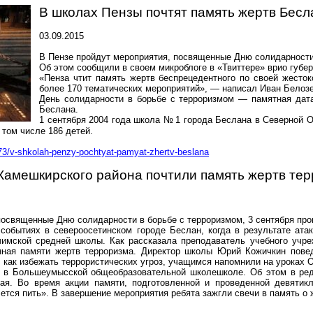
В школах Пензы почтят память жертв Бесл
03.09.2015
В Пензе пройдут мероприятия, посвященные Дню солидарности
Об этом сообщили в своем микроблоге в «Твиттере» врио губе
«Пенза чтит память жертв беспрецедентного по своей жесток
более 170 тематических мероприятий», — написал Иван Белоз
День солидарности в борьбе с терроризмом — памятная дата
Беслана.
1 сентября 2004 года школа №
1 города Беслана в Северной О
 том числе 186 детей.
573/v-shkolah-penzy-pochtyat-pamyat-zhertv-beslana
Камешкирского района почтили память жертв те
посвященные Дню солидарности в борьбе с терроризмом, 3 сентября про
 событиях в североосетинском городе Беслан, когда в результате ата
имской средней школы. Как рассказала преподаватель учебного учре
нная памяти жертв терроризма. Директор школы Юрий Кожичкин пове
 как избежать террористических угроз, учащимся напомнили на уроках 
и в Большеумысской общеобразовательной школешколе. Об этом в ред
ая. Во время акции памяти, подготовленной и проведенной девятик
тся пить». В завершение мероприятия ребята зажгли свечи в память о 