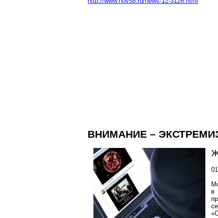
http://www.nov58.ru/news-12-3126.html
ВНИМАНИЕ – ЭКСТРЕМИ
Ж
01
Мо
в
п
се
«С