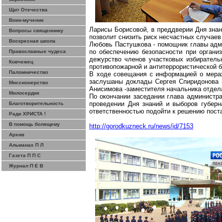
Щит Отечества
Воин-мученик
Ларисы Борисовой, в преддверии Дня зна
Вопросы священнику
позволит снизить риск несчастных случаев 
Воскресная школа
Любовь Пастушкова - помощник главы адм
по обеспечению безопасности при организ
Православные чудеса
дежурство членов участковых избиратель
Ковчежец
противопожарной и антитеррористической б
Паломничество
В ходе совещания с информацией о мерах
заслушаны доклады Сергея Спиридонова -
Миссионерство
Анисимова -заместителя начальника отдела
Милосердие
По окончании заседании глава администр
проведении Дня знаний и выборов губерн
Благотворительность
ответственностью подойти к решению поста
Ради ХРИСТА !
В помощь болящему
http://gorodkuzneck.ru/news/id/7153
Архив
Альманах П Л
Газета П П С
Журнал П Е В