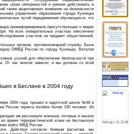
ание своих обязанностей и умения действовать в
кий также акцентировал внимание на безопасности
льника управления образования города Кузнецка
безопасных путей передвижения обучающихся, что
знецка проинформировала присутствующих о мерах
бря. На всех избирательных участках обеспечено
бследование участков на предмет общественной,
тельных органов, противопожарной службы. Были
рядка) ОМВД России по городу Кузнецку, Виталия
ксимум усилий для обеспечения безопасности при
а. От нас многое зависит, и мы должны со всей
бших в Беслане в 2004 году
ября 2004 года, прошел в кадетской школе №46 в
рии России теракта погибли более 330 человек. Из
трагедии им рассказали военные, которые в начале
в во время террористической атаки на бесланскую
HotLog с 21.11.06
нних войск МВД России.
воге. Действуя согласно боевым расчетам, мы
од в слезах. Северо-осетинский народ — крепкий,