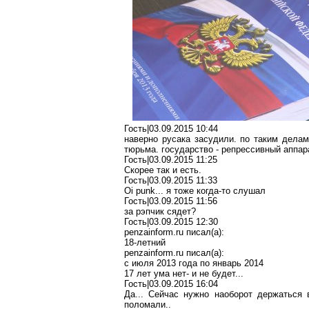
Гость|03.09.2015 10:44
наверно русака засудили. по таким делам
тюрьма. государство - репрессивный аппар
Гость|03.09.2015 11:25
Скорее так и есть.
Гость|03.09.2015 11:33
Oi punk... я тоже когда-то слушал
Гость|03.09.2015 11:56
за рэпчик сядет?
Гость|03.09.2015 12:30
penzainform.ru писал(a):
18-летний
penzainform.ru писал(a):
с июля 2013 года по январь 2014
17 лет ума нет- и не будет...
Гость|03.09.2015 16:04
Да... Сейчас нужно наоборот держаться 
поломали..