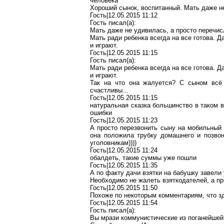
человека
Хороший сынок, воспитанный. Мать даже не
Гость|12.05.2015 11:12
Гость писал(a):
Мать даже не удивилась, а просто перечис
Мать ради ребенка всегда на все готова. Д
и играют.
Гость|12.05.2015 11:15
Гость писал(a):
Мать ради ребенка всегда на все готова. Д
и играют.
Так на что она жалуется? С сыном всё
счастливы...
Гость|12.05.2015 11:15
натуральная сказка большинство в таком в
ошибки
Гость|12.05.2015 11:23
А просто перезвонить сыну на мобильный 
она положила трубку домашнего и позво
уголовникам))))
Гость|12.05.2015 11:24
обалдеть, такие суммы уже пошли
Гость|12.05.2015 11:35
А по факту дачи взятки на бабушку завели
Необходимо не жалеть взяткодателей, а пр
Гость|12.05.2015 11:50
Похоже по некоторым комментариям, что зд
Гость|12.05.2015 11:54
Гость писал(a):
Вы мрази коммунистические из поганейшей