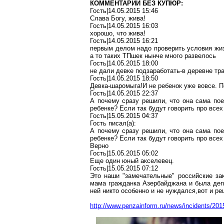
КОММЕНТАРИИ БЕЗ КУПЮР:
Гость|14.05.2015 15:46
Слава Богу, жива!
Гость|14.05.2015 16:03
хорошо, что жива!
Гость|14.05.2015 16:21
первым делом надо проверить условия жизн
а то таких ТПшек нынче много развелось
Гость|14.05.2015 18:00
не дали девке подзаработать-в деревне тра
Гость|14.05.2015 18:50
Девка-шаромыга!И не ребенок уже вовсе. П
Гость|14.05.2015 22:37
А почему сразу решили, что она сама пое
ребенке? Если так будут говорить про все
Гость|15.05.2015 04:37
Гость писал(a):
А почему сразу решили, что она сама пое
ребенке? Если так будут говорить про все
Верно
Гость|15.05.2015 05:02
Еще один юный акселевец.
Гость|15.05.2015 07:12
Это наши "замечательные" российские зак
мама гражданка Азербайджана и была депо
ней никто особенно и не нуждался,вот и р
http://www.penzainform.ru/news/incidents/2