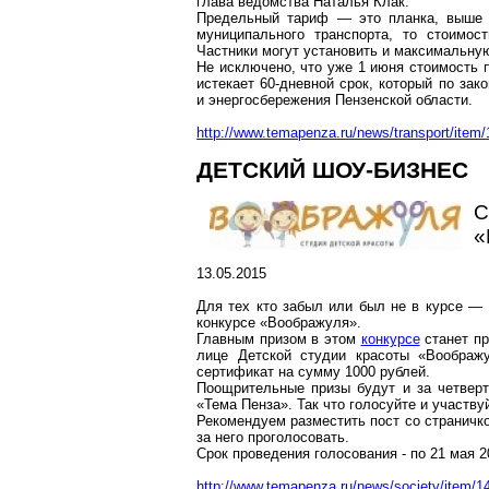
глава ведомства Наталья Клак.
Предельный тариф — это планка, выше к
муниципального транспорта, то стоимос
Частники могут установить и максимальную
Не исключено, что уже 1 июня стоимость п
истекает 60-дневной срок, который по за
и энергосбережения Пензенской области.
http://www.temapenza.ru/news/transport/item/
ДЕТСКИЙ ШОУ-БИЗНЕС
С
«
13.05.2015
Для тех кто забыл или был не в курсе — 
конкурсе «Воображуля».
Главным призом в этом
конкурсе
станет пр
лице Детской студии красоты «Воображ
сертификат на сумму 1000 рублей.
Поощрительные призы будут и за четверто
«Тема Пенза». Так что голосуйте и участву
Рекомендуем разместить пост со страничко
за него проголосовать.
Срок проведения голосования - по 21 мая 2
http://www.temapenza.ru/news/society/item/1