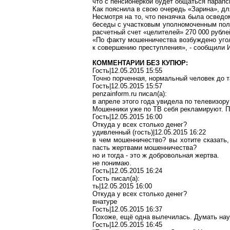
что с пенсионеркой будет общаться парапс
Как пояснила в свою очередь «Зарина», дл
Несмотря на то, что пензячка была освед
беседы с участковым уполномоченным поли
расчетный счет «целителей» 270 000 рубле
«По факту мошенничества возбуждено уго
к совершению преступления», - сообщили 
КОММЕНТАРИИ БЕЗ КУПЮР:
Гость|12.05.2015 15:55
Точно порченная, нормальный человек до т
Гость
|12.05.2015 15:57
penzainform.ru
писал
(a):
в апреле этого года увидела по телевизор
Мошенники уже по ТВ себя рекламируют. П
Гость|12.05.2015 16:00
Откуда у всех столько денег?
удивленный (гость)|12.05.2015 16:22
в чем мошенничество? вы хотите сказать,
пасть жертвами мошенничества?
но и тогда - это ж добровольная жертва.
не понимаю.
Гость|12.05.2015 16:24
Гость писал(a):
ть|12.05.2015 16:00
Откуда у всех столько денег?
внатуре
Гость|12.05.2015 16:37
Похоже, ещё одна вылечилась. Думать нау
Гость|12.05.2015 16:45