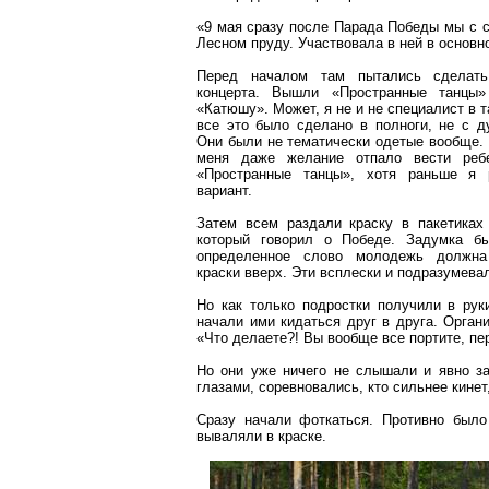
«9 мая сразу после Парада Победы мы с с
Лесном пруду. Участвовала в ней в основн
Перед началом там пытались сделать
концерта. Вышли «Пространные танцы
«Катюшу». Может, я не и не специалист в т
все это было сделано в полноги, не с ду
Они были не тематически одетые вообще. 
меня даже желание отпало вести реб
«Пространные танцы», хотя раньше я 
вариант.
Затем всем раздали краску в пакетиках
который говорил о Победе. Задумка б
определенное слово молодежь должна
краски вверх. Эти всплески и подразумева
Но как только подростки получили в руки
начали ими кидаться друг в друга. Орган
«Что делаете?! Вы вообще все портите, пе
Но они уже ничего не слышали и явно з
глазами, соревновались, кто сильнее кинет
Сразу начали фоткаться. Противно было
вываляли в краске.