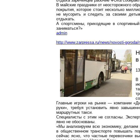
отдыха зареченцев рабочие ФОКа собирают 
В майские праздники от неосторожного обр
покрытия, которое стоит несколько милли
не мусорить и следить за своими детьм
отдыхать.
А спортсмены, приходящие в спортивный 
заниматься?»
admin
http://www.zarpressa.ru/news/novosti-goroda/
Н
в
13
В
и
та
т
со
Главные игроки на рынке — компании «Д
руки», требуя установить явно завыше
маршрутных такси.
Специалисты с этим не согласны. Эксперт
явно не обоснованы.
«Мы анализируем всю экономику, делаем 
в общественном транспорте повышать по
сейчас ясно, что частные перевозчики в