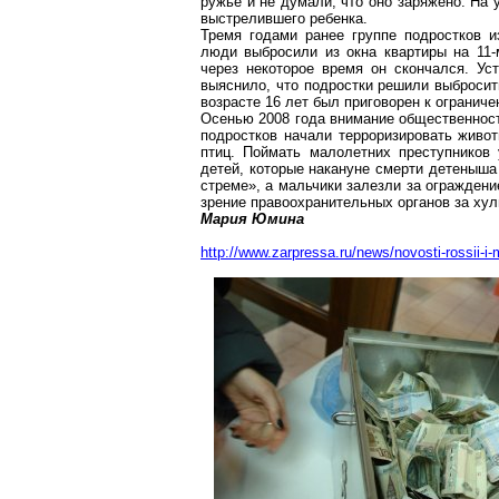
ружье и не думали, что оно заряжено. На 
выстрелившего ребенка.
Тремя годами ранее группе подростков и
люди выбросили из окна квартиры на 11
через некоторое время он скончался. Ус
выяснило, что подростки решили выбросит
возрасте 16 лет был приговорен к огранич
Осенью 2008 года внимание общественности
подростков начали терроризировать живот
птиц. Поймать малолетних преступников 
детей, которые накануне смерти детеныша 
стреме», а мальчики залезли за ограждени
зрение правоохранительных органов за ху
Мария Юмина
http://www.zarpressa.ru/news/novosti-rossii-i