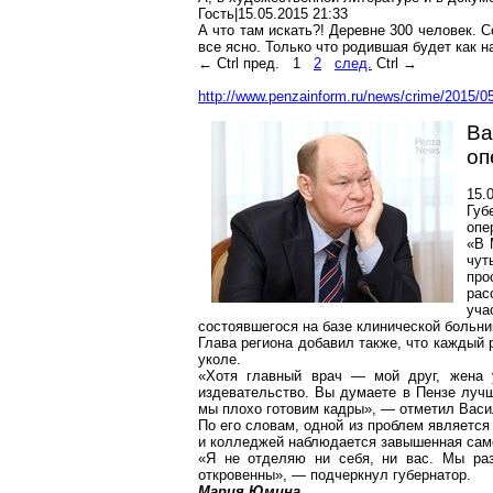
Гость|15.05.2015 21:33
А что там искать?! Деревне 300 человек. 
все ясно. Только что родившая будет как н
← Ctrl пред.
1
2
след.
Ctrl →
http://www.penzainform.ru/news/crime/2015/
Ва
оп
15.
Губ
опе
«В 
чут
про
рас
уча
состоявшегося на базе клинической больни
Глава региона добавил также, что каждый 
уколе.
«Хотя главный врач — мой друг, жена 
издевательство. Вы думаете в Пензе лучш
мы плохо готовим кадры», — отметил Васи
По его словам, одной из проблем является
и колледжей наблюдается завышенная сам
«Я не отделяю ни себя, ни вас. Мы ра
откровенны», — подчеркнул губернатор.
Мария Юмина