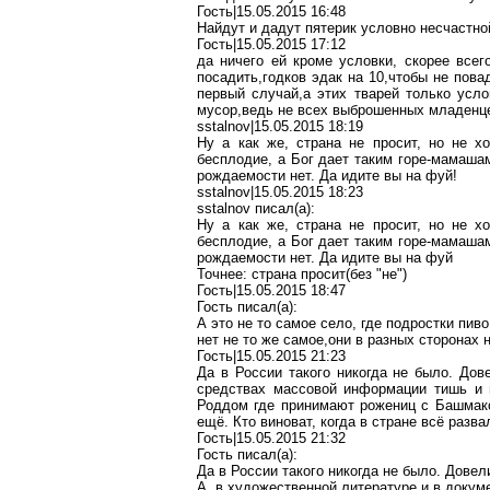
Гость|15.05.2015 16:48
Найдут и дадут пятерик условно несчастно
Гость|15.05.2015 17:12
да ничего ей кроме условки, скорее всег
посадить,годков эдак на 10,чтобы не пов
первый случай,а этих тварей только усло
мусор,ведь не всех выброшенных младенц
sstalnov|15.05.2015 18:19
Ну а как же, страна не просит, но не х
бесплодие, а Бог дает таким горе-мамашам
рождаемости нет. Да идите вы на фуй!
sstalnov|15.05.2015 18:23
sstalnov писал(a):
Ну а как же, страна не просит, но не х
бесплодие, а Бог дает таким горе-мамашам
рождаемости нет. Да идите вы на фуй
Точнее: страна просит(без "не")
Гость|15.05.2015 18:47
Гость писал(a):
А это не то самое село, где подростки пив
нет не то же самое,они в разных сторонах 
Гость|15.05.2015 21:23
Да в России такого никогда не было. Дов
средствах массовой информации тишь и г
Роддом где принимают рожениц с Башмаков
ещё. Кто виноват, когда в стране всё разв
Гость|15.05.2015 21:32
Гость писал(a):
Да в России такого никогда не было. Довел
А, в художественной литературе и в докуме