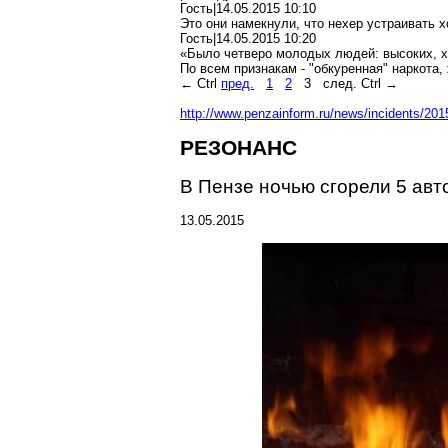
Гость|14.05.2015 10:10
Это они намекнули, что нехер устраивать 
Гость|14.05.2015 10:20
«Было четверо молодых людей: высоких, х
По всем признакам - "обкуренная" наркота
← Ctrl
пред.
1
2
3
след. Ctrl →
http://www.penzainform.ru/news/incidents/2
РЕЗОНАНС
В Пензе ночью сгорели 5 ав
13.05.2015