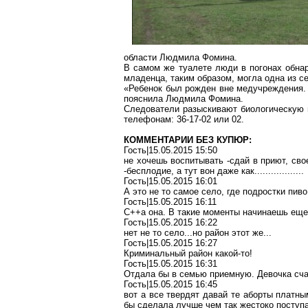
области Людмила Фомина.
В самом же туалете люди в погонах обнар
младенца, таким образом, могла одна из с
«Ребенок был рожден вне медучреждения.
пояснила Людмила Фомина.
Следователи разыскивают биологическую м
телефонам: 36-17-02 или 02.
КОММЕНТАРИИ БЕЗ КУПЮР:
Гость|15.05.2015 15:50
не хочешь воспитывать -сдай в приют, своег
-бесплодие, а тут вон даже как..................
Гость|15.05.2015 16:01
А это не то самое село, где подростки пив
Гость|15.05.2015 16:11
С++а она. В такие моменты начинаешь еще
Гость|15.05.2015 16:22
нет не то село...но район этот же...
Гость|15.05.2015 16:27
Криминальный район какой-то!
Гость|15.05.2015 16:31
Отдала бы в семью приемную. Девочка сча
Гость|15.05.2015 16:45
вот а все твердят давай те аборты платны
бы сделала лучше чем так жестоко поступа