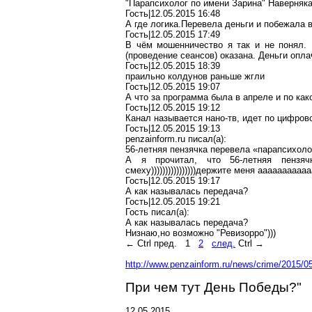
"Парапсихолог по имени Зарина" Наверняка
Гость|12.05.2015 16:48
А где логика.Перевела деньги и побежала 
Гость|12.05.2015 17:49
В чём мошенничество я так и не понял. 
(проведение сеансов) оказана. Деньги опла
Гость|12.05.2015 18:39
праильно колдунов раньше жгли
Гость|12.05.2015 19:07
А что за программа была в апреле и по ка
Гость|12.05.2015 19:12
Канал называется нано-тв, идет по цифров
Гость|12.05.2015 19:13
penzainform.ru писал(a):
56-летняя пензячка перевела «парапсихоло
А я прочитал, что 56-летняя пенз
смеху))))))))))))))))держите меня ааааааааааа
Гость|12.05.2015 19:17
А как называлась передача?
Гость|12.05.2015 19:21
Гость писал(a):
А как называлась передача?
Низнаю,но возможно "Ревизорро")))
← Ctrl пред.
1
2
след.
Ctrl →
http://www.penzainform.ru/news/crime/2015/
При чем тут День Победы?"
12.05.2015