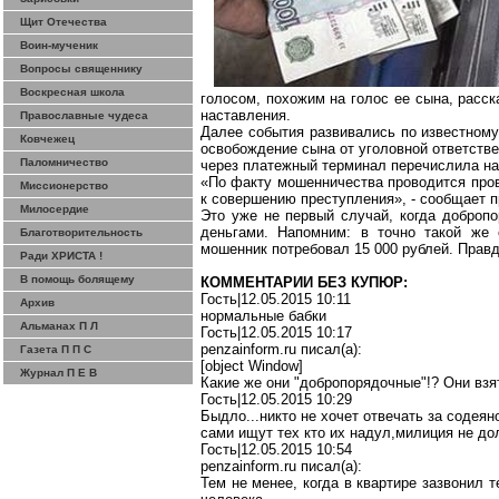
Щит Отечества
Воин-мученик
Вопросы священнику
Воскресная школа
голосом, похожим на голос ее сына, расск
наставления.
Православные чудеса
Далее события развивались по известному
Ковчежец
освобождение сына от уголовной ответстве
Паломничество
через платежный терминал перечислила на
«По факту мошенничества проводится пров
Миссионерство
к совершению преступления», - сообщает 
Милосердие
Это уже не первый случай, когда доброп
деньгами. Напомним: в точно такой же
Благотворительность
мошенник потребовал 15 000 рублей. Прав
Ради ХРИСТА !
В помощь болящему
КОММЕНТАРИИ БЕЗ КУПЮР:
Гость|12.05.2015 10:11
Архив
нормальные бабки
Альманах П Л
Гость
|12.05.2015 10:17
penzainform.ru
писал
(a):
Газета П П С
[object Window]
Журнал П Е В
Какие же они "добропорядочные"!? Они взя
Гость|12.05.2015 10:29
Быдло...никто не хочет отвечать за содеян
сами ищут тех кто их надул,милиция не до
Гость
|12.05.2015 10:54
penzainform.ru
писал
(a):
Тем не менее, когда в квартире зазвонил 