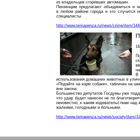
из владельцев сгоревших автомашин.
Пензенцам предлагают объединиться и н
в любом районе города и это случится н
специалисты.
http://www.temapenza.ru/news/crime/item/144
П
16
П
с
в
на
В
использования домашних животных в улич
«Подайте на корм собаке», таблички на ше
вне закона.
Большинство депутатов Госдумы уже подде
что удар будет нанесен не по благотвори
неизвестно, к каким издевательствам над
жалкими, голодными и больными.
http://www.temapenza.ru/news/society/item/1