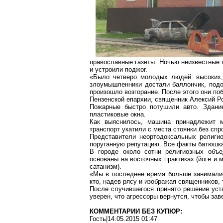
православные газеты. Ночью неизвестные 
и устроили поджог.
«Было четверо молодых людей: высоких,
злоумышленники достали баллончик, подож
произошло возгорание. После этого они по
Пензенской епархии, священник Алексий Р
Пожарные быстро потушили авто. Здание
пластиковые окна.
Как выяснилось, машина принадлежит м
транспорт укатили с места стоянки без сп
Представители неортодоксальных религи
поруганную репутацию. Все факты батюшк
В городе около сотни религиозных объе
основаны на восточных практиках (йоге и м
сатанизм).
«Мы в последнее время больше занималис
кто, надев рясу и изображая священников,
После случившегося принято решение ус
уверен, что агрессоры вернутся, чтобы зав
КОММЕНТАРИИ БЕЗ КУПЮР:
Гость|14.05.2015 01:47