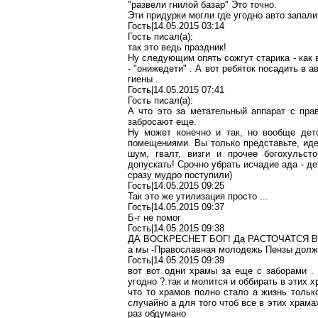
"развели гнилой базар" Это точно.
Эти придурки могли где угодно авто запали
Гость|14.05.2015 03:14
Гость писал(a):
так это ведь праздник!
Ну следующим опять сожгут старика - как в
- "онижедети" . А вот ребяток посадить в а
гиены .
Гость|14.05.2015 07:41
Гость писал(a):
А что это за метательный аппарат с прав
забросают еще.
Ну может конечно и так, но вообще де
помещениями. Вы только представьте, иде
шум, гвалт, визги и прочее богохульст
допускать! Срочно убрать исчадие ада - д
сразу мудро поступили)
Гость|14.05.2015 09:25
Так это же утилизация просто ...
Гость|14.05.2015 09:37
Б-г не помог
Гость|14.05.2015 09:38
ДА ВОСКРЕСНЕТ БОГ! Да РАСТОЧАТСЯ В
а мы -Православная молодежь Пензы должн
Гость|14.05.2015 09:39
вот вот одни храмы за еще с заборами . 
угодно ?.так и молится и оббирать в этих 
что то храмов полно стало а жизнь тольк
случайно а для того чтоб все в этих храма
раз обдумано