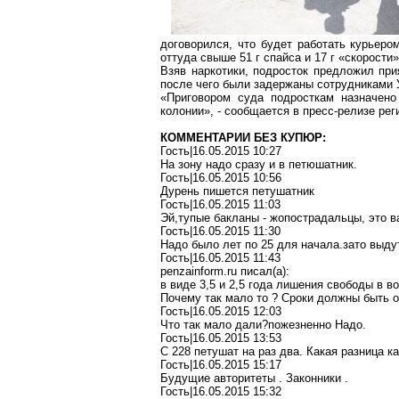
договорился, что будет работать курьеро
оттуда свыше
51 г
спайса и
17 г
«скорости»
Взяв наркотики, подросток предложил пр
после чего были задержаны сотрудниками 
«Приговором суда подросткам назначено
колонии», - сообщается в пресс-релизе р
КОММЕНТАРИИ БЕЗ КУПЮР:
Гость|16.05.2015 10:27
На зону надо сразу и в петюшатник.
Гость|16.05.2015 10:56
Дурень пишется петушатник
Гость|16.05.2015 11:03
Эй,тупые бакланы - жопострадальцы, это в
Гость|16.05.2015 11:30
Надо было лет по 25 для начала.зато выдут
Гость|16.05.2015 11:43
penzainform.ru писал(a):
в виде 3,5 и 2,5 года лишения свободы в в
Почему так мало то ? Сроки должны быть от
Гость|16.05.2015 12:03
Что так мало дали?пожезненно Надо.
Гость|16.05.2015 13:53
С 228 петушат на раз два. Какая разница к
Гость|16.05.2015 15:17
Будущие авторитеты . Законники .
Гость|16.05.2015 15:32