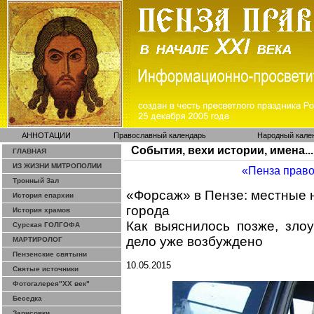
АННОТАЦИИ
Православный календарь
Народный кале
События, вехи истории, имена...
ГЛАВНАЯ
ИЗ ЖИЗНИ МИТРОПОЛИИ
«Пенза прав
Тронный Зал
«Форсаж» в Пензе: местные 
История епархии
города
История храмов
Как выяснилось позже, зло
Сурская ГОЛГОФА
дело уже возбуждено
МАРТИРОЛОГ
Пензенские святыни
10.05.2015
Святые источники
Фотогалерея"ХХ век"
Беседка
Зарисовки