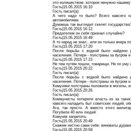
это излишеством, которое ненужно нашему
Гость|15.05.2015 16:10
Гость писал(a):
А чего надо то было? Всего навсего н
автомобилями.
Думаешь так выглядит скелет государства?
Гость|15.05.2015 16:12
Предателем он себя признал случайно?
Гость|15.05.2015 16:49
А то народ не знал...или он только вчера п
Гость|15.05.2015 17:20
После борьбы с водкой было найдено р
населения. Потери - полстраны за бугром 
Гость|15.05.2015 17:23
Не тем путём пошли, товарищи. Не по уму 
Гость|15.05.2015 20:22
Гость писал(a):
После борьбы с водкой было найдено р
населения. Потери - полстраны за бугром 
Комуняки полстраны положили в могилы, их
Гость|15.05.2015 20:26
Гость писал(a):
Коммунисты потеряли власть из за таких
навсего наладить быт советских людей, об
Ага, так просто. А вместо этого милит
Погубили 40 млн людей.
Комуняк запретить.
Гость|15.05.2015 20:49
Скажем честно сами себе: виноваты дураки
Гость|15.05.2015 20:59