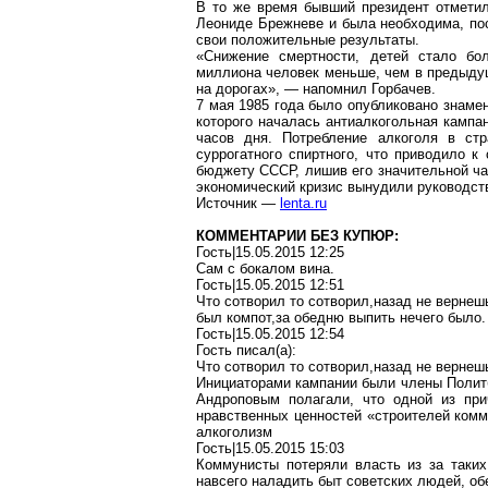
В то же время бывший президент отметил
Леониде Брежневе и была необходима, пос
свои положительные результаты.
«Снижение смертности, детей стало бо
миллиона человек меньше, чем в предыдущ
на дорогах», — напомнил Горбачев.
7 мая 1985 года было опубликовано знаме
которого началась антиалкогольная кампан
часов дня. Потребление алкоголя в стр
суррогатного спиртного, что приводило к
бюджету СССР, лишив его значительной ча
экономический кризис вынудили руководст
Источник —
lenta.ru
КОММЕНТАРИИ БЕЗ КУПЮР:
Гость|15.05.2015 12:25
Сам с бокалом вина.
Гость|15.05.2015 12:51
Что сотворил то сотворил,назад не вернеш
был компот,за обедню выпить нечего было.
Гость|15.05.2015 12:54
Гость писал(a):
Что сотворил то сотворил,назад не вернеш
Инициаторами кампании были члены Политб
Андроповым полагали, что одной из при
нравственных ценностей «строителей комм
алкоголизм
Гость|15.05.2015 15:03
Коммунисты потеряли власть из за таких
навсего наладить быт советских людей, об