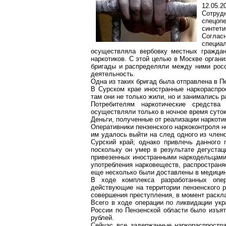
12.05.2
Сотруд
спецоп
синтети
Соглас
специал
осуществляла вербовку местных граждан
наркотиков. С этой целью в Москве орган
бригады и распределяли между ними рос
деятельность.
Одна из таких бригад была отправлена в Пе
В Сурском крае иностранные наркораспро
там они не только жили, но и занимались 
Потребителям наркотические средства
осуществляли только в ночное время суто
Деньги, полученные от реализации наркотик
Оперативники пензенского наркоконтроля н
им удалось выйти на след одного из член
Сурский край; однако привлечь данного 
поскольку он умер в результате дегустаци
привезенных иностранными наркодельцами 
употребления нарковеществ, распространя
еще несколько были доставлены в медицин
В ходе комплекса разработанных опер
действующие на территории пензенского р
совершения преступления, в момент раскла
Всего в ходе операции по ликвидации укр
России по Пензенской области было изъят
рублей.
Сейчас все задержанные наркораспростр