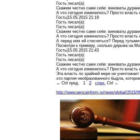
Гость писал(a):
Скажем честно сами себе: виноваты дураки
А что сегодня изменилось? Просто власть 
Гость|15.05.2015 21:19
Гость писал(a):
Гость писал(a):
Скажем честно сами себе: виноваты дураки
А что сегодня изменилось? Просто власть 
А перед кем ей стесняться? Перед тупыми
Посмотри к примеру, сколько дерьма на М
Гость|15.05.2015 21:43
Гость писал(a):
Гость писал(a):
Скажем честно сами себе: виноваты дураки
А что сегодня изменилось? Просто власть 
Эта власть по крайней мере не уничтожает
это партия необразованного быдла, которое
← Ctrl пред.
1
2
след.
Ctrl →
http://www.penzainform.ru/news/global/2015/