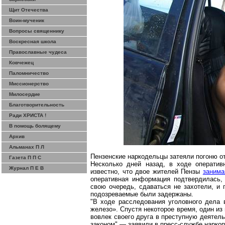
Щит Отечества
Воин-мученик
Вопросы священнику
Воскресная школа
Православные чудеса
Ковчежец
Паломничество
Миссионерство
Милосердие
Благотворительность
Ради ХРИСТА !
В помощь болящему
Архив
Альманах П Л
Пензенские наркодельцы затеяли погоню о
Газета П П С
Несколько дней назад, в ходе операти
Журнал П Е В
известно, что двое жителей Пензы
занима
оперативная информация подтвердилась,
свою очередь, сдаваться не захотели, и 
подозреваемые были задержаны.
"В ходе расследования уголовного дела 
железо». Спустя некоторое время, один из
вовлек своего друга в преступную деятел
законом" — заявили в пресс-службе нарко