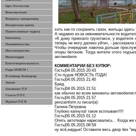
Щит Отечества
Воин-мученик
Вопросы священнику
Воскресная школа
хоть как-то сохранить газон, жильцы здесь
Православные чудеса
А недавно из-за невнимательности водите
Ковчежец
«К дому приехало грузотакси, у водителя 
теперь не могу далеко уйти», - рассказала
Паломничество
Чтобы очередная лавочка дольше прослуж
Миссионерство
опоры бетоном. Тогда жители этого подъез
автомобиля
.
Милосердие
Благотворительность
КОММЕНТАРИИ БЕЗ КУПЮР:
Ради ХРИСТА !
Гость|04.05.2015 20:43
Сто пудов НОВОСТЬ ГОДА!
В помощь болящему
Гость|04.05.2015 21:40
Архив
Бред.
Гость|04.05.2015 21:51
Альманах П Л
как обычно во всем виноваты автомобилисты
Газета П П С
Гость
|04.05.2015 21:57
Журнал П Е В
penzainform.ru
писал
(a):
Галина Петровна
Глубоко капнула! такое всплывает!!!!
Гость|05.05.2015 01:12
Опять автотвари нарисовались... Когда же 
Гость|05.05.2015 08:59
ну всё,кирдык! Оставили весь двор без "в