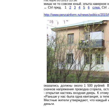
Гость|06.05.2015 13:58
миша че то совсем юный. опыта наверное ни
← Ctrl пред.
1
2
3
4
5
6
след.
Ctrl
http://www.penzainform.ru/news/politics/2015
оказались должны около 1 500 рублей. В
скачков напряжения проводка сгорела, ост
- открытая настежь входная дверь. К этом
«Раньше у нас была одна квитанция, а тепе
Местные жители утверждают, что каждый и
деньги.