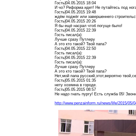
Гость|04.05.2015 18:04
И чо? Реформа идет! Не путайтесь под ног
Гость|04.05.2015 19:48
ждём поджёг или завершеннего строительс
Гость|04.05.2015 20:26
Я бы ещё насрал чтоб погуще было!
Гость|04.05.2015 22:39
Гость писал(a):
Лучше сразу Путлеру
А это кто такой? Твой папа?
Гость|04.05.2015 22:50
Гость писал(a):
Гость|04.05.2015 22:39
Гость писал(a):
Лучше сразу Путлеру
А это кто такой? Твой папа?
Нет,мой папа русский,этот,вероятно твой,с
Гость|05.05.2015 01:35
нету хозяина в городе.
Гость|05.05.2015 08:57
Не надо гнать пургу! Есть служба 05! Звон
http://www.penzainform.ru/news/life/2015/0