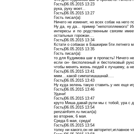
Гость|06.05.2015 13:23
рука, руку моет...
Гость|06.05.2015 13:27
Гость писал(a):
Ничего не изменит, но всех собак на него п
Ну да, ну да... пример "непотопляемого" 
интересы и по родственным связям имеет
остальных горожан....
Гость|06.05.2015 13:34
Кстати о собаках в Башкирии 5ти летнего 
Гость|06.05.2015 13:35
Гость писал(a):
то для Кудимова шаг в пропасть! Ничего не 
если он- бесполезный и бестолковый руко
чтобы менять жизнь людей к лучшему, а не
Гость|06.05.2015 13:41
ммм....какой симпатишшшнай.....
Гость|06.05.2015 13:43
Ну куда зелень такую ставить.у них еще иг
Гость|06.05.2015 13:46
Удачи!
Гость|06.05.2015 13:47
круто Миша давай рули мы с тобой, ура с 
Гость
|06.05.2015 13:54
penzainform.ru
писал
(a):
во вторник, 6 мая.
Среда 6 мая, среда!
Гость|06.05.2015 13:54
толку ни какого,он не авторитет,иглавное