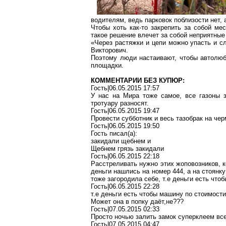
водителям, ведь парковок поблизости нет, 
Чтобы хоть как-то закрепить за собой ме
такое решение влечет за собой неприятные
«Через растяжки и цепи можно упасть и сл
Викторович.
Поэтому люди настаивают, чтобы автолюб
площадки.
КОММЕНТАРИИ БЕЗ КУПЮР:
Гость|06.05.2015 17:57
У нас на Мира тоже самое, все газоны 
тротуару разносят.
Гость|06.05.2015 19:47
Провести субботник и весь тазобрак на черм
Гость|06.05.2015 19:50
Гость писал(a):
закидали щебнем и
Щебнем грязь закидали
Гость|06.05.2015 22:18
Расстреливать нужно этих жоповозников, к
деньги нашлись на номер 444, а на стоянк
тоже загородила себе, т.е деньги есть что
Гость|06.05.2015 22:28
т.е деньги есть чтобы машину по стоимости
Может она в попку даёт,не???
Гость|07.05.2015 02:33
Просто ночью залить замок суперклеем все 
Гость|07.05.2015 04:47