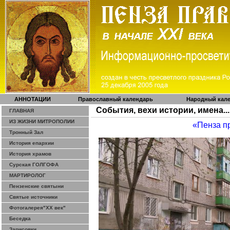
АННОТАЦИИ
Православный календарь
Народный кал
События, вехи истории, имена...
ГЛАВНАЯ
ИЗ ЖИЗНИ МИТРОПОЛИИ
«Пенза п
Тронный Зал
История епархии
История храмов
Сурская ГОЛГОФА
МАРТИРОЛОГ
Пензенские святыни
Святые источники
Фотогалерея"ХХ век"
Беседка
Зарисовки