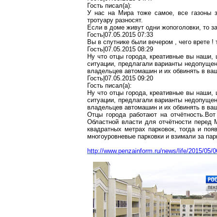
Гость писал(a):
У нас на Мира тоже самое, все газоны 
тротуару разносят.
Если в доме живут одни жопоголовки, то з
Гость|07.05.2015 07:33
Вы в спутнике были вечером , чего врете !
Гость|07.05.2015 08:29
Ну что отцы города, креативные вы наши,
ситуации, предлагали варианты недопущен
владельцев автомашин и их обвинять в ва
Гость|07.05.2015 09:20
Гость писал(a):
Ну что отцы города, креативные вы наши,
ситуации, предлагали варианты недопущен
владельцев автомашин и их обвинять в ва
Отцы города работают на отчётность.Вот
Областной власти для отчётности перед 
квадратных метрах парковок, тогда и поя
многоуровневые парковки и взимали за пар
http://www.penzainform.ru/news/life/2015/0