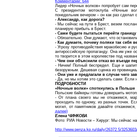
Комментарии: 644
Лидер «Ночных волков» попробует сам пер
С президентом
мотоклуба
«Ночные вол
понедельник вечером – он как раз сделал о
- Александр, как дорога?
- Мы сейчас на пути в Брест, везем посла
планирую прибыть в Брест.
- Сами будете пытаться перейти границ
- Обязательно. Они думают, что остановили
- Как думаете, почему поляки так себя в
- Угрозу противодействия мракобесию и ру
антироссийскую пропаганду. Она им уже ос
то творится в этом королевстве под назван
- Чем они объяснили отказ во въезде п
- Ничем! Полный беспредел. Еще и шапит
безоружным. Дешевая сценка из провинциал
- Они уже и предлагали в случае чего за
- Да, но мы хотим это сделать сами. Если н
ПОДРОБНОСТИ
«Ночные волки» споткнулись в Польше
Польские
байкеры
готовы довершить мотопр
- От плана своего мы не откажемся, мар
проходить по одному, из разных точек. Ес
могил, от памятников давайте откажемся,
далее)
Елена ЧИНКОВА
Фото: РИА Новости – Хирург: Мы сейчас на
http://www.penza.kp.ru/daily/26372.5/3253603