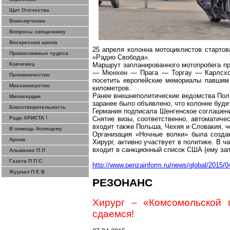
Щит Отечества
Воин-мученик
Вопросы священнику
Воскресная школа
25 апреля колонна мотоциклистов старто
Православные чудеса
«Радио Свобода».
Ковчежец
Маршрут запланированного мотопробега 
— Мюнхен — Прага —
Торгау
—
Карлсх
Паломничество
посетить европейские мемориалы павшим
Миссионерство
километров.
Ранее внешнеполитические ведомства Поль
Милосердие
заранее было объявлено, что колонне буде
Благотворительность
Германия подписала
Шенгенское
соглашени
Ради ХРИСТА !
Снятие визы, соответственно, автоматиче
входит также Польша, Чехия и Словакия, ч
В помощь болящему
Организация «Ночные волки» была созда
Архив
Хирург, активно участвует в политике. В 
входит в
санкционный
список США (ему зап
Альманах П Л
Газета П П С
http://www.penzainform.ru/news/global/2015/
Журнал П Е В
РЕЗОНАНС
Хирург – «Комсомольской 
сдаемся!