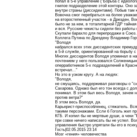
попал в 5-е управление ("Борьба с идеоло
гнилое подразделение этой конторы. Оно 
внутри страны (диссидентами). Побыв там 
Вовочка смог перебраться на более уважае
на второстепенный участок - в Дрезден, Во
было не за кем, в тоталитарной ГДР тайная
и вся. Русские чекисты сидели без работы
Скупали барахло для перепродажи в Союз.
Коллега Путина по Дрездену Владимир
Гор
"Володя
набрался всех этих диссидентских премуд
в 5-й службе, ориентированной на борьбу 
Многих диссидентов Володя упоминал в н
почтением у него пользовался Солженицын
оперработников
5-х подразделений в Красно
встречал..."
Но это в узком кругу. А на людях:
"Володя,
не смущаясь, поддерживал разговоры о "с
Сахарова. Однако был его тон всегда с до
понимал. В этом был весь Володя, зачем 
против ветра?"
В этом весь Володя, да.
Карьерист-приспособленец, стяжатель. Вся
такими персонажами. Если б Гоголь жил пр
КГБ. И копил бы не мертвые души, а чеки "
при совке ничего написать бы не успел. Во
управления быстро упрятали бы его в псих
Гость|02.05.2015 23:14
Мозг «гения» человечества