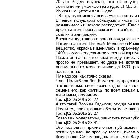
70 лет
быдлу
внушали, что такое ущер
сочинениями умалишенного
идиота
! Мало 
Избранные цитаты для
быдла
.
- В структуре мозга Ленина ученые хотели 
В левом полушарии обнаружили кисты, ст
размягчилась и начала распадаться. Еще 
«результатом перенапряжения в работе, 
ссылки и эмиграции».
Внешний вид главного органа вождя из-за 
Патологоанатом Николай
Мельников-Разв
вещество, окраска изменилась в оранжевую
1400 граммов
содержимое черепной коробк
Несмотря на то, что связи между тяжесть
просто не превышает, но даже не дотяги
«нормального» мозга снизили до
1300 гра
часть клеток.
Ну надо же, как точно сказал!
Член Политбюро Лев Каменев на траурном з
что не только свою кровь отдал по капл
семена его, как крупицы по всем концам 
дивизиями, армиями».
Гость|02.05.2015 23:22
А кто такой Вообще Кадыров, откуда он вз
Помнится, при странных обстоятельствах от
Гость|02.05.2015 23:27
Товарищи модераторы, зачистите пожалуйст
Гость|02.05.2015 23:41
Это последняя прижизненная публикация
откликнувшись на просьбу газеты, писал э
безупречно. Смеем предположить, что
Вац