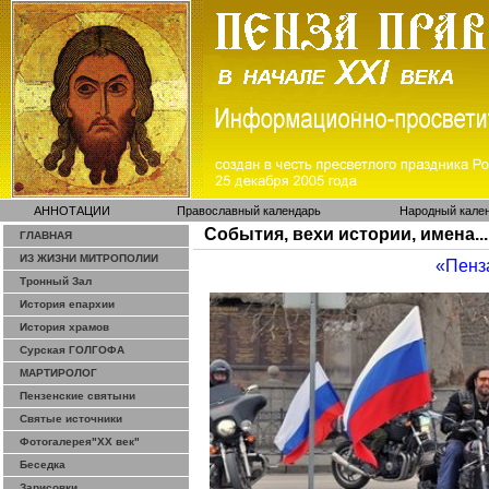
АННОТАЦИИ
Православный календарь
Народный кале
События, вехи истории, имена...
ГЛАВНАЯ
ИЗ ЖИЗНИ МИТРОПОЛИИ
«Пенз
Тронный Зал
История епархии
История храмов
Сурская ГОЛГОФА
МАРТИРОЛОГ
Пензенские святыни
Святые источники
Фотогалерея"ХХ век"
Беседка
Зарисовки