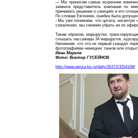
— Мы приносим самые искренние извинени
заявила представитель компании по им
принимать решение о санкциях в его отнош
По словам
Евгениии
, ошибка была допущен
- Мы уже понимаем, что цитата, несмотря н
сожалению, мы сможем убрать ее из эфира
Таким образом, маршрутки, транслирующие
слышать пассажиры 34 маршруток, курсир
Напомним, что это не первый скандал пер
фотографиями немецких танков или открыт
Иван Марков
Фото: Виктор ГУСЕЙНОВ
http://www.penza.kp.ru/daily/26372/3254108/