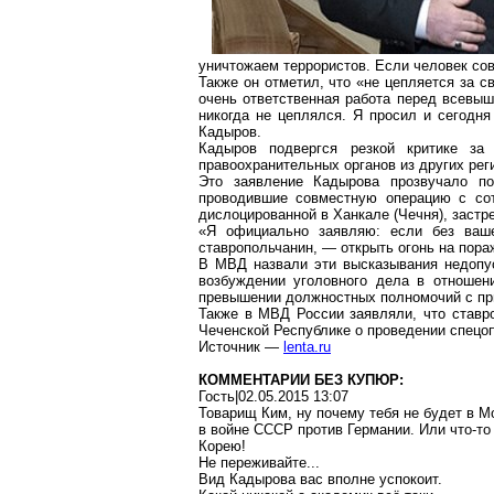
уничтожаем террористов. Если человек сов
Также он отметил, что «не цепляется за с
очень ответственная работа перед всевыш
никогда не цеплялся. Я просил и сегодня
Кадыров.
Кадыров подвергся резкой критике за
правоохранительных органов из других рег
Это заявление Кадырова прозвучало по
проводившие совместную операцию с сот
дислоцированной в
Ханкале
(Чечня), заст
«Я официально заявляю: если без ваше
ставропольчанин
, — открыть огонь на пор
В МВД назвали эти высказывания недопус
возбуждении уголовного дела в отношен
превышении должностных полномочий с пр
Также в МВД России заявляли, что ставр
Чеченской Республике о проведении спецоп
Источник —
lenta.ru
КОММЕНТАРИИ БЕЗ КУПЮР:
Гость|02.05.2015 13:07
Товарищ Ким, ну почему тебя не будет в М
в войне СССР против Германии. Или что-т
Корею!
Не переживайте...
Вид Кадырова вас вполне успокоит.