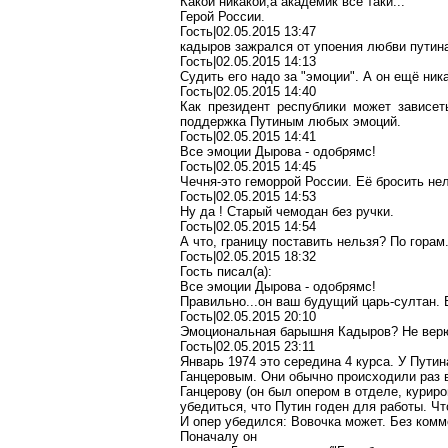
Какой
никакой,а
академик всё таки...
Герой России.
Гость|02.05.2015 13:47
кадыров
зажрался от упоения любви путина 
Гость|02.05.2015 14:13
Судить его надо за "эмоции". А он ещё ник
Гость|02.05.2015 14:40
Как президент республики может зависет
поддержка Путиным любых эмоций.
Гость|02.05.2015 14:41
Все эмоции
Дырова
-
одобрямс
!
Гость|02.05.2015 14:45
Чечня-это геморрой России. Её бросить нел
Гость|02.05.2015 14:53
Ну да ! Старый чемодан без ручки.
Гость|02.05.2015 14:54
А что, границу поставить нельзя? По горам
Гость|02.05.2015 18:32
Гость писал(
a
):
Все эмоции
Дырова
-
одобрямс
!
Правильно...он ваш будущий царь-султан. 
Гость|02.05.2015 20:10
Эмоциональная барышня Кадыров? Не верю.
Гость|02.05.2015 23:11
Январь 1974 это середина 4 курса. У Пути
Ганцеровым
. Они обычно происходили раз в
Ганцерову
(он был
опером
в отделе, курир
убедиться, что Путин годен для работы. Чт
И опер убедился: Вовочка может. Без комм
Поначалу он