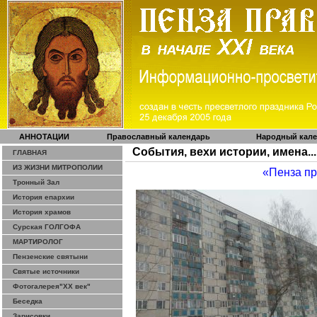
АННОТАЦИИ
Православный календарь
Народный кал
События, вехи истории, имена...
ГЛАВНАЯ
ИЗ ЖИЗНИ МИТРОПОЛИИ
«Пенза п
Тронный Зал
История епархии
История храмов
Сурская ГОЛГОФА
МАРТИРОЛОГ
Пензенские святыни
Святые источники
Фотогалерея"ХХ век"
Беседка
Зарисовки