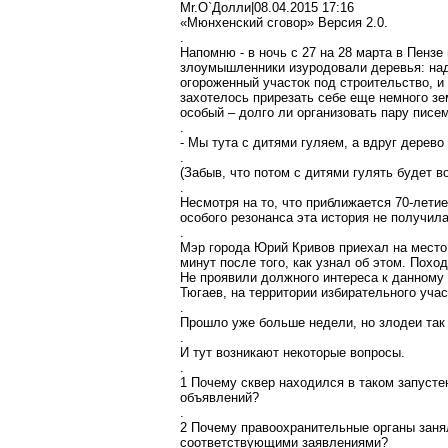
Mr.O`Долли|08.04.2015 17:16
«Мюнхенский сговор» Версия 2.0.
.
Напомню - в ночь с 27 на 28 марта в Пензе
злоумышленники изуродовали деревья: над
огороженный участок под строительство, и
захотелось прирезать себе еще немного з
особый – долго ли организовать пару писем
.
- Мы тута с дитями гуляем, а вдруг дерево
.
(Забыв, что потом с дитями гулять будет в
.
Несмотря на то, что приближается 70-летие
особого резонанса эта история не получила
.
Мэр города Юрий Кривов приехал на место 
минут после того, как узнал об этом. Пох
Не проявили должного интереса к данному
Тюгаев, на территории избирательного учас
.
Прошло уже больше недели, но злодеи так 
.
И тут возникают некоторые вопросы.
.
1 Почему сквер находился в таком запусте
объявлений?
.
2 Почему правоохранительные органы занял
соответствующими заявлениями?