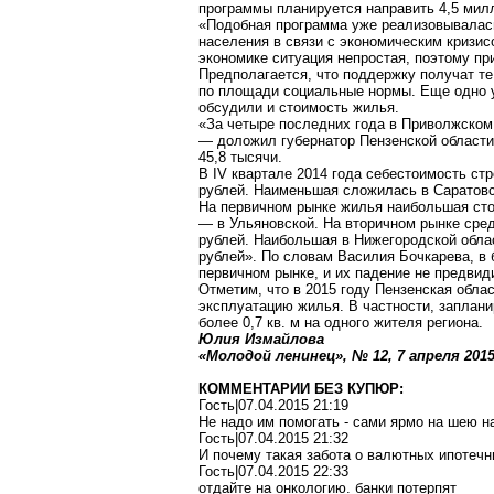
программы планируется направить 4,5 мил
«Подобная программа уже реализовывалась
населения в связи с экономическим кризис
экономике ситуация непростая, поэтому пр
Предполагается, что поддержку получат те
по площади социальные нормы. Еще одно у
обсудили и стоимость жилья.
«За четыре последних года в Приволжском
— доложил губернатор Пензенской област
45,8 тысячи.
В IV квартале 2014 года себестоимость ст
рублей. Наименьшая сложилась в Саратовс
На первичном рынке жилья наибольшая сто
— в Ульяновской. На вторичном рынке сред
рублей. Наибольшая в Нижегородской облас
рублей». По словам Василия Бочкарева, в
первичном рынке, и их падение не предвид
Отметим, что в 2015 году Пензенская обла
эксплуатацию жилья. В частности, заплан
более
0,7 кв. м
на одного жителя региона.
Юлия Измайлова
«Молодой ленинец», № 12, 7 апреля
2015
КОММЕНТАРИИ БЕЗ КУПЮР:
Гость|07.04.2015 21:19
Не надо им помогать - сами ярмо на шею н
Гость|07.04.2015 21:32
И почему такая забота о валютных ипотечн
Гость|07.04.2015 22:33
отдайте на онкологию. банки потерпят