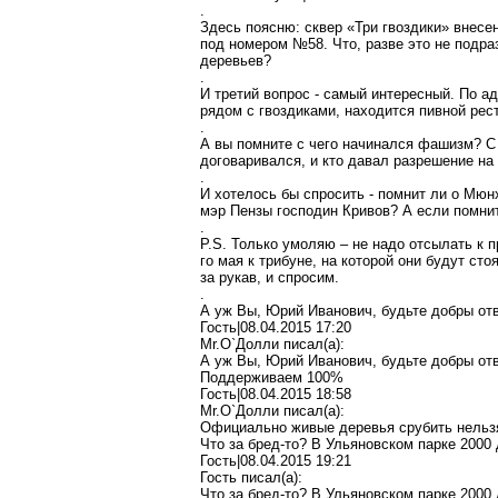
.
Здесь поясню: сквер «Три гвоздики» внесе
под номером №58. Что, разве это не подра
деревьев?
.
И третий вопрос - самый интересный. По ад
рядом с гвоздиками, находится пивной ре
.
А вы помните с чего начинался фашизм? С 
договаривался, и кто давал разрешение на
.
И хотелось бы спросить - помнит ли о Мюн
мэр Пензы господин Кривов? А если помнит
.
P.S. Только умоляю – не надо отсылать к
го мая к трибуне, на которой они будут ст
за рукав, и спросим.
.
А уж Вы, Юрий Иванович, будьте добры отв
Гость|08.04.2015 17:20
Mr.O`Долли писал(a):
А уж Вы, Юрий Иванович, будьте добры отв
Поддерживаем 100%
Гость|08.04.2015 18:58
Mr.O`Долли писал(a):
Официально живые деревья срубить нельз
Что за бред-то? В Ульяновском парке 2000
Гость|08.04.2015 19:21
Гость писал(a):
Что за бред-то? В Ульяновском парке 2000