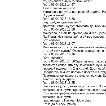
эту замечательную "обязанность".
Гость|06.04.2015 14:57
Хватит ворьё кормить!
Квитанцию получил на прошлой неделе. На 
Поддерживаю!
Гость|06.04.2015 15:38
суд пройдет -дальше что?
приставы чтоли будут выбивать деньги? ой
Гость|06.04.2015 15:39
Моисеева, а Вам не приходила мысль уйти 
ПолПензы без квитанций, а ей все поровну.
Вот человек!
Гость|06.04.2015 16:07
Моисеева - это та тётка ,которая называе
от этой тёти ждать? Образовываться явно п
Гость|06.04.2015 16:16
Гость писал(a):
Гость|06.04.2015 14:56Сдается мне, такого
торопится исполнять эту замечательную "о
прошлой неделе. На 2 тыс. руб. Дом новый
Предлагаю тем кто получил повестки в суд
Посмотрим как народ к этому относится. Ес
власти 3 шкуры драть.
Гость|06.04.2015 16:25
Второй - в судах уже находится около 30 
значительных сумм, где собственники вла
Составлен график, начинаем со значитель
значительных сумм
предупредила Наталья Моисеева
6 тыс-да вы рехнулись