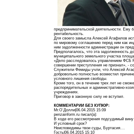
предпринимательской деятельности. Ему б
рентабельность.
Для своего замысла Алексей Агафилов исп
по мировому соглашению перед ним как и
ним задолженности администрации он пред
Предполагалось, что эта задолженность д
муниципального земельного участка пло
«Дело расследовалось управлением ФСБ РФ
совершении преступления не признал», - с
Служители Фемиды учли, что Алексей Агаф
добровольно полностью возместил причине
условного лишения свободы.
Кроме того, он в течение трех лет не смо
распорядительных и административно-хозя
учреждениях.
Приговор в законную силу не вступил.
КОММЕНТАРИИ БЕЗ КУПЮР:
Mr.O`Долли|06.04.2015 15:09
penzainform.ru писал(a):
В ходе его рассмотрения подсудимый вину
И условный срок?
Неисповедимы твои суды, Буртасия....
Гость|06.04.2015 15:10