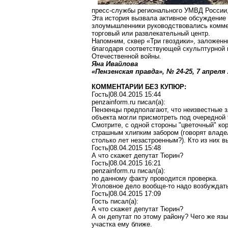
пресс-службы регионального УМВД России,
Эта история вызвала активное обсуждение 
злоумышленники руководствовались коммер
торговый или развлекательный центр.
Напомним, сквер «Три гвоздики», заложенн
благодаря соответствующей скульптурной 
Отечественной войны.
Яна Ивайлова
«Пензенская правда», № 24-25, 7 апреля
КОММЕНТАРИИ БЕЗ КУПЮР:
Гость|08.04.2015 15:44
penzainform.ru писал(a):
Пензенцы предполагают, что неизвестные 
объекта могли присмотреть под очередной 
Смотрите, с одной стороны "цветочный" ко
страшным хлипким забором (говорят владел
столько лет незастроенным?). Кто из них 
Гость|08.04.2015 15:48
А что скажет депутат Тюрин?
Гость|08.04.2015 16:21
penzainform.ru писал(a):
по данному факту проводится проверка.
Уголовное дело вообще-то надо возбуждат
Гость|08.04.2015 17:09
Гость писал(a):
А что скажет депутат Тюрин?
А он депутат по этому району? Чего же язы
участка ему ближе.