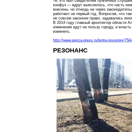
Те, кто был свидетелем публичных слушан
конфуз — вдруг выяснилось, что часть изм
внесены, но отнюдь не через законодатель
работают не первый год. Вопросом, что та
не совсем законное право, задавались мно
В 2014 году главный архитектор области А
изменения идут на пользу городу, и власт
изменить.
http://www.penza-press.ru/lenta-novostey/756
РЕЗОНАНС