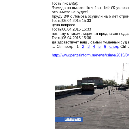
Гость писал(a):
Фемида на высоте!По ч.4 ст. 159 УК услов
это ничего не будет!
Круду ВФ с Ломова осудили на 6 лет строго
Гость|06.04.2015 15:33
цена вопроса
Гость|06.04.2015 15:33
нет....ну с таким лицом...я предлагаю под
Гость|06.04.2015 15:36
да здравствует наш , самый гуманный суд в ми
← Ctrl пред.
1
2
3
4
5
6
след.
Ctrl
http://www.penzainform.ru/news/crime/2015/