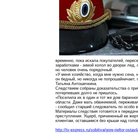
временно, пока искала покупателей, перес
заработками - зимой колол во дворах лед, 
но человек очень порядочный.
«У меня хозяйство, когда мне нужно сена, 
он бедный, но никогда не попрошайничает, 
Татьяна Антошечкина.
Следствием собраны доказательства о при
потерпевших долго не пришлось.
«Поселила их в один и тот же дом барачно
области. Даже мать обвиняемой, пережива
- сообщил старший следователь по особо 
Материалы следствия готовятся к передач
преступления. Ущерб, причиненный ее жерт
клиентам, оставшимся без крыши над голов
http://tv-express.ru/sobitiya/gore-rieltor-osta