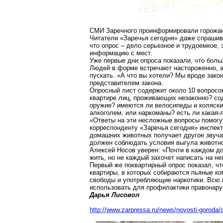
СМИ Заречного проинформировали горожан 
Читатели «Заречья сегодня» даже спрашив
что опрос – дело серьезное и трудоемкое
информацию с мест.
Уже первые дни опроса показали, что боль
Людей в форме встречают настороженно, а
пускать. «А что вы хотели? Мы вроде зако
представителем закона.
Опросный лист содержит около 10 вопросов,
квартире лиц, проживающих незаконно? со
оружие? имеются ли велосипеды и коляск
алкоголем, или наркоманы? есть ли какая
«Ответы на эти несложные вопросы помогу
корреспонденту «Заречья сегодня» инспект
домашних животных получает другое звучан
должен соблюдать условия выгула животно
Алексей Носов уверен: «Почти в каждом д
жить, но не каждый захочет написать на не
Первый же поквартирный опрос показал, чт
квартиры, в которых собираются пьяные ко
свободы и употребляющие наркотики. Всю 
использовать для профилактики правонару
Дарья Лисовол
http://www.zarpressa.ru/news/novosti-goroda/