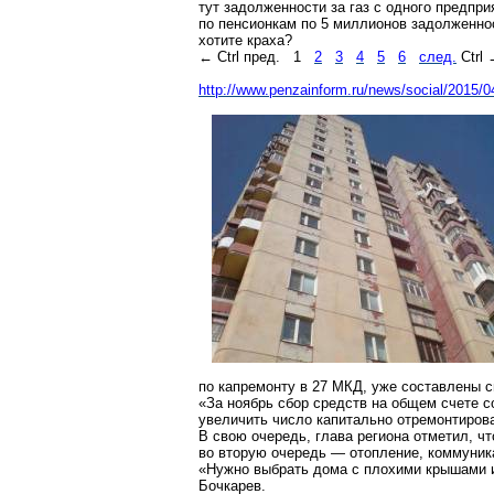
тут задолженности за газ с одного предпр
по пенсионкам по 5 миллионов задолженнос
хотите краха?
← Ctrl пред.
1
2
3
4
5
6
след.
Ctrl
http://www.penzainform.ru/news/social/2015
по капремонту в 27 МКД, уже составлены с
«За ноябрь сбор средств на общем счете с
увеличить число капитально отремонтиров
В свою очередь, глава региона отметил, ч
во вторую очередь — отопление, коммуника
«Нужно выбрать дома с плохими крышами и
Бочкарев.