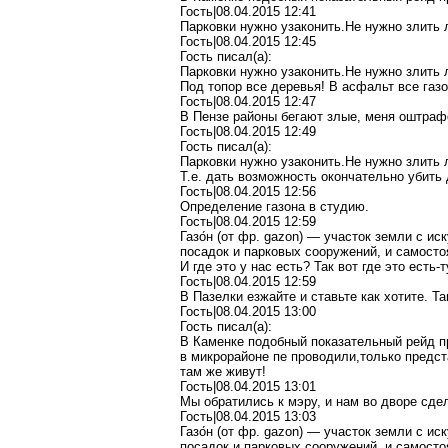
Гость|08.04.2015 12:41
Парковки нужно узаконить.Не нужно злить 
Гость|08.04.2015 12:45
Гость писал(a):
Парковки нужно узаконить.Не нужно злить 
Под топор все деревья! В асфальт все газ
Гость|08.04.2015 12:47
В Пензе районы бегают злые, меня оштраф
Гость|08.04.2015 12:49
Гость писал(a):
Парковки нужно узаконить.Не нужно злить 
Т.е. дать возможность окончательно убить 
Гость|08.04.2015 12:56
Определение газона в студию.
Гость|08.04.2015 12:59
Газо́н (от фр. gazon) — участок земли с 
посадок и парковых сооружений, и самос
И где это у нас есть? Так вот где это есть
Гость|08.04.2015 12:59
В Пазелки езжайте и ставьте как хотите. Та
Гость|08.04.2015 13:00
Гость писал(a):
В Каменке подобный показательный рейд пр
в микрорайоне пе проводили,только предс
там же живут!
Гость|08.04.2015 13:01
Мы обратились к мэру, и нам во дворе сде
Гость|08.04.2015 13:03
Газо́н (от фр. gazon) — участок земли с 
посадок и парковых сооружений, и самос