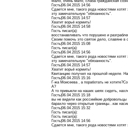
Мало, очень мало, слаба гражданская созн
Гость|06.04.2015 14:56
Сдается мне, такого рода новостями хотят
эту замечательную "обязанность".
Гость|06.04.2015 14:57
Хватит ворьё кормить!
Гость|06.04.2015 14:58
Гость писал(a):
восстанавливать что порушено и разграбл
Своим помочь это святое дело, славяне в
Гость|06.04.2015 15:08
Гость писал(a):
Гость|06.04.2015 14:56
Сдается мне, такого рода новостями хотят
эту замечательную "обязанность".
Гость|06.04.2015 14:57
Хватит ворьё кормить!
Квитанцию получил на прошлой неделе. На 
Гость|06.04.2015 15:16
Г-жа Моисеева , а поработать не хотите?С
А?
А то привыкли на наших шеях сидеть, нахл
Гость|06.04.2015 15:18
вы не видели как россиийкие добровольцы 
барахло через открытые границы...как наси
Гость|06.04.2015 15:32
Гость писал(a):
Гость писал(a):
Гость|06.04.2015 14:56
Сдается мне, такого рода новостями хотят