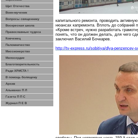
Щит Отечества
Воин-мученик
Вопросы священнику
капитального ремонта, проводить активну
нюансах капремонта. Вплоть до собраний 
Воскресная школа
«Кроме встреч, нужно разработать грамотн
Православные чудеса
понять, что он должен делать, для чего сд
Ковчежец
заключил Василий Бочкарев.
Паломничество
http://tv-express.ru/sobitiya/dlya-penzencev
Миссионерство
Милосердие
Благотворительность
Ради ХРИСТА !
В помощь болящему
Архив
Альманах П Л
Газета П П С
Журнал П Е В
свободы. Под четвертую часть 159-й стать