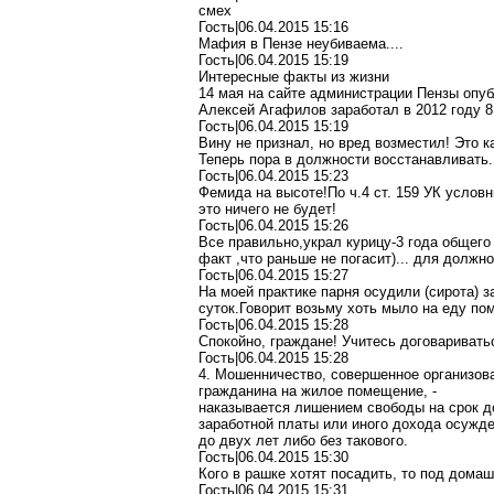
смех
Гость|06.04.2015 15:16
Мафия в Пензе неубиваема....
Гость|06.04.2015 15:19
Интересные факты из жизни
14 мая на сайте администрации Пензы опу
Алексей Агафилов заработал в 2012 году 8
Гость|06.04.2015 15:19
Вину не признал, но вред возместил! Это к
Теперь пора в должности восстанавливать.
Гость|06.04.2015 15:23
Фемида на высоте!По ч.4 ст. 159 УК услов
это ничего не будет!
Гость|06.04.2015 15:26
Все правильно,украл курицу-3 года общего 
факт ,что раньше не погасит)... для должн
Гость|06.04.2015 15:27
На моей практике парня осудили (сирота) з
суток.Говорит возьму хоть мыло на еду пом
Гость|06.04.2015 15:28
Спокойно, граждане! Учитесь договаривать
Гость|06.04.2015 15:28
4. Мошенничество, совершенное организов
гражданина на жилое помещение, -
наказывается лишением свободы на срок д
заработной платы или иного дохода осужден
до двух лет либо без такового.
Гость|06.04.2015 15:30
Кого в рашке хотят посадить, то под домаш
Гость|06.04.2015 15:31