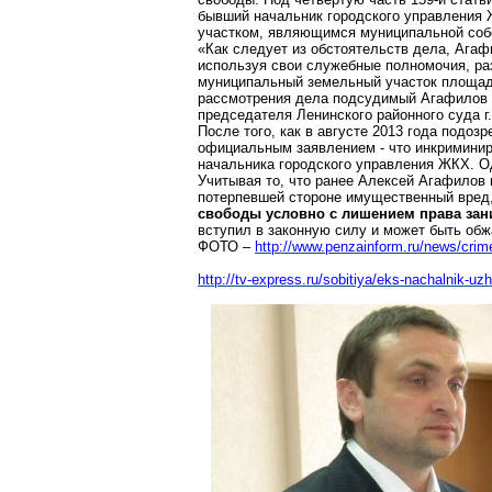
бывший начальник городского управления 
участком, являющимся муниципальной соб
«Как следует из обстоятельств дела, Ага
используя свои служебные полномочия, ра
муниципальный земельный участок площ
рассмотрения дела подсудимый Агафилов в
председателя Ленинского районного суда г
После того, как в августе 2013 года подо
официальным заявлением - что инкриминир
начальника городского управления ЖКХ. О
Учитывая то, что ранее Алексей Агафилов
потерпевшей стороне имущественный вред
свободы условно с лишением права зани
вступил в законную силу и может быть обж
ФОТО –
http://www.penzainform.ru/news/crim
http://tv-express.ru/sobitiya/eks-nachalnik-u