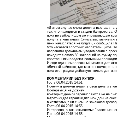
«В этом случае счета должна выставлять 
тех, что находятся в стадии банкротства.
пока не выбрали другую управляющую комп
получать квитанции. Сумма выставляется з
пени начисляться не будут», - сообщила Н
Что касается злостных неплательщиков, т
направили должникам уведомления с просьб
находится около 30 заявлений на сумму по
собственники владеют большими площадям
И еще один немаловажный момент для акти
«Личный кабинет», где можно посмотреть н
пока этот раздел действует только для жи
КОММЕНТАРИИ БЕЗ КУПЮР:
Гость|06.04.2015 14:51
Почему я должен платить свои деньги в ка
Во-первых,я не доживу
во-вторых,деньги перечисляются не на счё
в-третьих,где гарантии,что мой дом не снес
в-четвёртых,я ни с кем не заключал догово
Гость|06.04.2015 14:55
Интересно, а так называемые "злостные н
Гость|06.04.2015 14:55