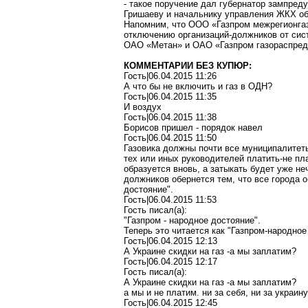
- такое поручение дал губернатор зампре
Гришаеву и начальнику управления ЖКХ о
Напомним, чт
о ООО
«Газпром межрегионга
отключению организаций-должников от сист
ОАО «Метан» и ОАО «Газпром газораспре
КОММЕНТАРИИ БЕЗ КУПЮР:
Гость|06.04.2015 11:26
А что бы не включить и газ в ОДН?
Гость|06.04.2015 11:35
И воздух
Гость|06.04.2015 11:38
Борисов пришел - порядок навел
Гость|06.04.2015 11:50
Газовика должны почти все муниципалитеты
тех или иных руководителей платить-не пл
образуется вновь, а затыкать будет уже н
должников обернется тем, что все города о
достояние".
Гость|06.04.2015 11:53
Гость писал(a):
"Газпром - народное достояние".
Теперь это читается как "Газпром-народное
Гость|06.04.2015 12:13
А Украине скидки на газ -а мы заплатим?
Гость|06.04.2015 12:17
Гость писал(a):
А Украине скидки на газ -а мы заплатим?
а мы и не платим. ни за себя, ни за украину
Гость|06.04.2015 12:45