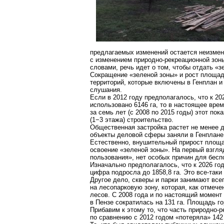
предлагаемых изменений остается неизмен
с изменением природно-рекреационной зон
словами, речь идет о том, чтобы отдать «з
Сокращение «зеленой зоны» и рост площад
территорий, которые включены в Генплан и
слушания.
Если в 2012 году предполагалось, что к 20
использовано
6146 га
, то в настоящее вре
за семь лет (с 2008 по 2015 годы) этот п
(1−3 этажа) строительство.
Общественная застройка растет не менее д
объекты деловой сферы заняли в Генплане 
Естественно, внушительный прирост площад
освоение «зеленой зоны». На первый взгл
пользования», нет особых причин для бесп
Изначально предполагалось, что к 2026 го
цифра подросла до 1858,8 га. Это все-таки
Другое дело, скверы и парки занимают все
на лесопарковую зону, которая, как отмеч
лесов. С 2008 года и по настоящий момен
в Пензе сократилась на 131 га. Площадь го
Прибавим к этому то, что часть природно-р
по сравнению с 2012 годом «потеряла»
142