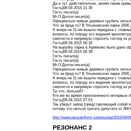
Да и тут, действительно, зачем таким крив
Гость|08.04.2015 21:30
Гость писал(a):
Mr.O`Долли писал(a):
Официально живые деревья срубить нельз
Что за бред-то? В Ульяновском парке 2000
А вчера на 11-ом вышла передача с главн
вопросы, по поводу его видения архитекту
смелости и напрямую спросить господ из ри
Гость|09.04.2015 06:16
На вырубку парка в Арбеково было дано оф
Гость|09.04.2015 06:38
Гость писал(a):
Гость писал(a):
Mr.O`Долли писал(a):
Официально живые деревья срубить нельз
Что за бред-то? В Ульяновском парке 2000
А вчера на 11-ом вышла передача с главн
вопросы, по поводу его видения архитекту
смелости и напрямую спросить господ из ри
Ты что, больной?
Кто же во время проплаченного интервью 
Гость|09.04.2015 07:53
Так уберут забор (представляющий собой яз
потому что нельзя трогать депутата от ЖКХ
http://www.penzainform.ru/press/pp/2015/04/0
РЕЗОНАНС 2