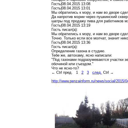
Гость|08.04.2015 13:08
Гость|08.04.2015 13:01
Мы обратились к мэру, и нам во дворе сде
Да напротив мэрии через пушкинский сквер 
шатры под продажу пива для работников м
Гость|08.04.2015 13:19
Гость писал(a):
Мы обратились к мэру, и нам во дворе сде
Точно. Только если все молчат, значит нико
Гость|08.04.2015 13:36
Гость писал(a):
Определение газона в студию.
Тебе же, автохаму, ясно написали:
"Под газонами подразумеваются участки з
обочиной или съездом."
Что не ясно-то?
← Ctrl пред.
1
2
3
след.
Ctrl →
http://www.penzainform.ru/news/social/2015