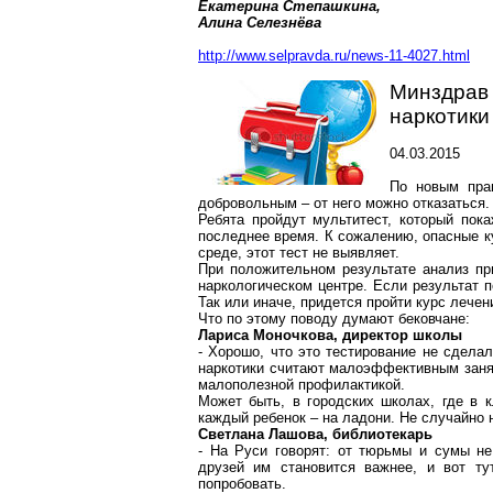
Екатерина Степашкина,
Алина Селезнёва
http://www.selpravda.ru/news-11-4027.html
Минздрав
наркотики
04.03.2015
По новым пра
добровольным – от него можно отказаться.
Ребята пройдут мультитест, который пока
последнее время. К сожалению, опасные к
среде, этот тест не выявляет.
При положительном результате анализ пр
наркологическом центре. Если результат п
Так или иначе, придется пройти курс лечен
Что по этому поводу думают бековчане:
Лариса Моночкова, директор школы
- Хорошо, что это тестирование не сдела
наркотики считают малоэффективным заня
малополезной профилактикой.
Может быть, в городских школах, где в к
каждый ребенок – на ладони. Не случайно 
Светлана Лашова, библиотекарь
- На Руси говорят: от тюрьмы и сумы не
друзей им становится важнее, и вот ту
попробовать.