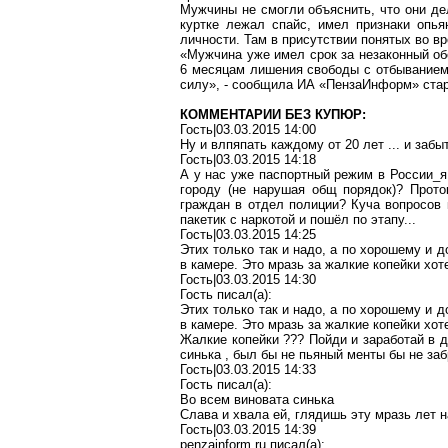
Мужчины не смогли объяснить, что они дел
куртке лежал спайс, имел признаки опь
личности. Там в присутствии понятых во в
«Мужчина уже имел срок за незаконный обо
6 месяцам лишения свободы с отбыванием 
силу», - сообщила ИА «ПензаИнформ» ста
КОММЕНТАРИИ БЕЗ КУПЮР:
Гость|03.03.2015 14:00
Ну и влпяпать каждому от 20 лет ... и забыт
Гость|03.03.2015 14:18
А у нас уже паспортный режим в России_я
городу (не нарушая общ порядок)? Прот
граждан в отдел полиции? Куча вопросов 
пакетик с наркотой и пошёл по этапу...
Гость|03.03.2015 14:25
Этих только так и надо, а по хорошему и д
в камере. Это мразь за жалкие копейки хот
Гость|03.03.2015 14:30
Гость писал(a):
Этих только так и надо, а по хорошему и д
в камере. Это мразь за жалкие копейки хот
Жалкие копейки ??? Пойди и заработай в д
синька , был бы не пьяный менты бы не забр
Гость|03.03.2015 14:33
Гость писал(a):
Во всем виновата синька
Слава и хвала ей, глядишь эту мразь лет н
Гость|03.03.2015 14:39
penzainform.ru писал(a):