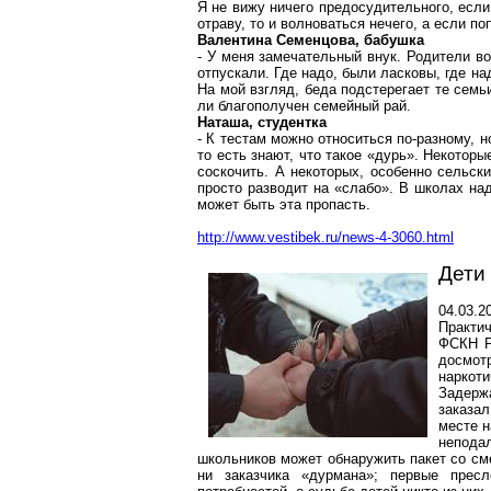
Я не вижу ничего предосудительного, если
отраву, то и волноваться нечего, а если п
Валентина Семенцова, бабушка
- У меня замечательный внук. Родители в
отпускали. Где надо, были ласковы, где над
На мой взгляд, беда подстерегает те семьи
ли благополучен семейный рай.
Наташа, студентка
- К тестам можно относиться по-разному, 
то есть знают, что такое «дурь». Некоторы
соскочить. А некоторых, особенно сельски
просто разводит на «слабо». В школах над
может быть эта пропасть.
http://www.vestibek.ru/news-4-3060.html
Дети 
04.03.2
Практи
ФСКН Р
досмот
наркоти
Задержа
заказал
месте н
неподал
школьников может обнаружить пакет со см
ни заказчика «дурмана»; первые пресл