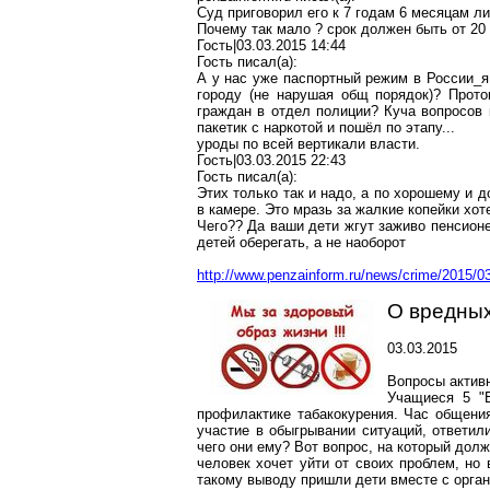
Суд приговорил его к 7 годам 6 месяцам л
Почему так мало ? срок должен быть от 20 л
Гость|03.03.2015 14:44
Гость писал(a):
А у нас уже паспортный режим в России_я
городу (не нарушая общ порядок)? Прот
граждан в отдел полиции? Куча вопросов 
пакетик с наркотой и пошёл по этапу...
уроды по всей вертикали власти.
Гость|03.03.2015 22:43
Гость писал(a):
Этих только так и надо, а по хорошему и д
в камере. Это мразь за жалкие копейки хот
Чего?? Да ваши дети жгут заживо пенсионе
детей оберегать, а не наоборот
http://www.penzainform.ru/news/crime/2015/0
О вредных
03.03.2015
Вопросы актив
Учащиеся 5 "
профилактике табакокурения. Час общения
участие в обыгрывании ситуаций, ответил
чего они ему? Вот вопрос, на который долж
человек хочет уйти от своих проблем, но 
такому выводу пришли дети вместе с орган