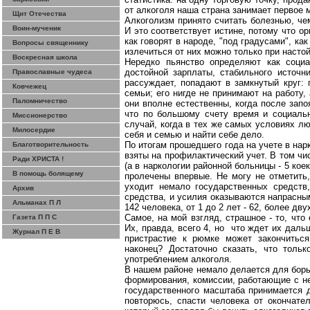
от алкоголя наша страна занимает первое 
Щит Отечества
Алкоголизм принято считать болезнью, че
Воин-мученик
И это соответствует истине, потому что 
как говорят в народе, "под градусами", ка
Вопросы священнику
излечиться от них можно только при насто
Воскресная школа
Нередко пьянство определяют как социа
достойной зарплаты, стабильного источни
Православные чудеса
рассуждает, попадают в замкнутый круг:
Ковчежец
семьи; его нигде не принимают на работу,
Паломничество
они вполне естественны, когда после запо
что по большому счету время и социальн
Миссионерство
случай, когда в тех же самых условиях лю
Милосердие
себя и семью и найти себе дело.
По итогам прошедшего года на учете в нарк
Благотворительность
взяты на профилактический учет. В том чи
Ради ХРИСТА !
(а в наркологии районной больницы - 5 кое
В помощь болящему
пролечены впервые. Не могу не отметить,
уходит немало государственных средств
Архив
средства, и усилия оказываются напрасным
Альманах П Л
142 человека, от 1 до 2 лет - 62, более дв
Самое, на мой взгляд, страшное - то, чт
Газета П П С
Их, правда, всего 4, но что ждет их дал
Журнал П Е В
пристрастие к рюмке может закончиться
наконец? Достаточно сказать, что толь
употреблением алкоголя.
В нашем районе немало делается для борь
формирования, комиссии, работающие с не
государственного масштаба принимается д
повторюсь, спасти человека от окончате