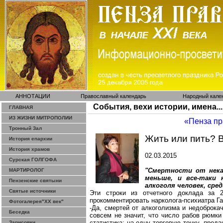
АННОТАЦИИ
Православный календарь
Народный кале
События, вехи истории, имена...
ГЛАВНАЯ
ИЗ ЖИЗНИ МИТРОПОЛИИ
«Пенза п
Тронный Зал
Жить или пить? 
История епархии
История храмов
02.03.2015
Сурская ГОЛГОФА
"Смертности от нека
МАРТИРОЛОГ
меньше, и все-таки 
Пензенские святыни
алкоголя человек, сре
Святые источники
Эти строки из отчетного доклада за 
прокомментировать нарколога-психиатра Г
Фотогалерея"ХХ век"
-Да, смертей от алкоголизма и недоброка
Беседка
совсем не значит, что число рабов рюмки
статистика: на одну торговую точку, прод
Зарисовки