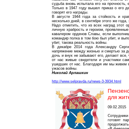
судьба вновь испытала его на прочность,
Только в 1947 году вышел приказ о его д
говорят его награды.
В августе 1944 года за стойкость и хра
несколько дней, в сентябре этого же года,
Надо отметить, что из всех наград этот 
личную храбрость и героизм, проявленные
кавалером орденов Славы, если выполнишь
командир полка в том бою был убит, и выпо
убит, такова реальность войны.
В декабре 2014 года Александру Серги
напряжение между жизнью и смертью за до
дочь и внук не забывают его, делают все
от нас живые свидетели и участники сам
ушедших от нас. Благодаря им мы живем в
ужасов войны.
Николай Арлашкин
http://www.selpravda.ru/news-3-3934.html
Пензенс
для жит
09.02.2015
Сотрудники
готовят па
продолжатьс
«В феврале 