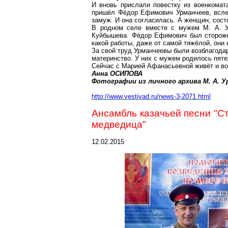
И вновь прислали повестку из военкомат
пришёл Фёдор Ефимович Урманчеев, всле
замуж. И она согласилась. А женщин, сост
В родном селе вместе с мужем М. А. Ур
Куйбышева. Фёдор Ефимович был стороже
какой работы, даже от самой тяжёлой, они 
За свой труд Урманчеевы были возблагода
материнство. У них с мужем родилось пяте
Сейчас с Марией Афанасьевной живёт и во
Анна ОСИПОВА
Фотографии из личного архива М. А. У
http://www.vestivad.ru/news-3-2071.html
Ансамбль казачьей песни "С
медведица"
12.02.2015