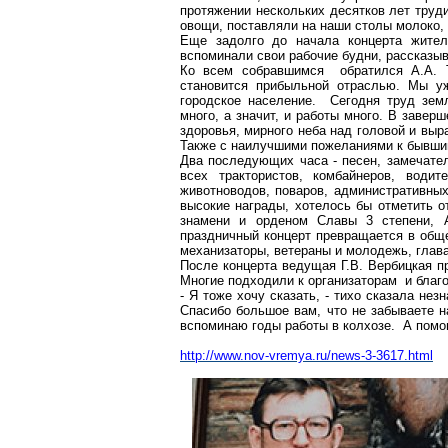
протяжении нескольких десятков лет труд
овощи, поставляли на наши столы молоко, 
Еще задолго до начала концерта жител
вспоминали свои рабочие будни, рассказыв
Ко всем собравшимся обратился А.А. Т
становится прибыльной отраслью. Мы уж
городское население. Сегодня труд зем
много, а значит, и работы много. В заве
здоровья, мирного неба над головой и выр
Также с наилучшими пожеланиями к бывшим
Два последующих часа - песен, замечател
всех трактористов, комбайнеров, водит
животноводов, поваров, административных
высокие награды, хотелось бы отметить 
знамени и орденом Славы 3 степени, 
праздничный концерт превращается в обще
механизаторы, ветераны и молодежь, глава
После концерта ведущая Г.В. Вербицкая п
Многие подходили к организаторам и благо
- Я тоже хочу сказать, - тихо сказала нез
Спасибо большое вам, что не забываете н
вспоминаю годы работы в колхозе. А помог
http://www.nov-vremya.ru/news-3-3617.html