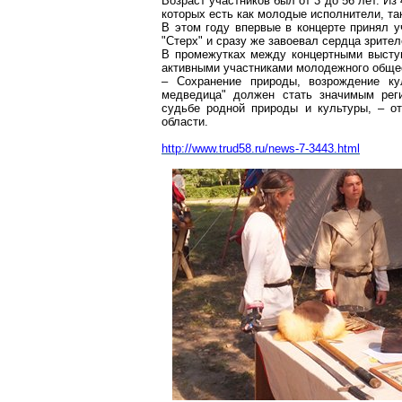
Возраст участников был от 3 до 56 лет. Из
которых есть как молодые исполнители, та
В этом году впервые в концерте принял у
"Стерх" и сразу же завоевал сердца зрител
В промежутках между концертными высту
активными участниками молодежного общес
– Сохранение природы, возрождение ку
медведица" должен стать значимым рег
судьбе родной природы и культуры, – от
области.
http://www.trud58.ru/news-7-3443.html