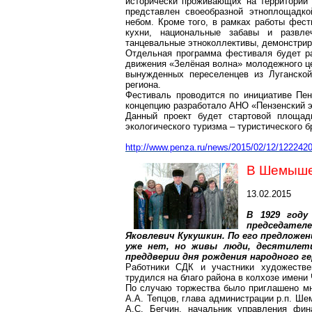
исторически проживающих на территории 
представлен своеобразной этноплощадк
небом. Кроме того, в рамках работы фес
кухни, национальные забавы и развл
танцевальные этноколлективы, демонстри
Отдельная программа фестиваля будет ра
движения «Зелёная волна» молодежного ц
вынужденных переселенцев из Луганской
региона.
Фестиваль проводится по инициативе Пен
концепцию разработало АНО «Пензенский э
Данный проект будет стартовой площад
экологического туризма – туристического б
http://www.penza.ru/news/2015/02/12/122242
В Шемышей
13.02.2015
В 1929 году
председате
Яковлевич Кукушкин. По его предложен
уже нет, но живы люди, десятилет
преддверии дня рождения народного ге
Работники СДК и участники художестве
трудился на благо района в колхозе имени
По случаю торжества было приглашено мн
А.А. Тепцов, глава администрации р.п. Ш
А.С. Бегчин, начальник управления фин