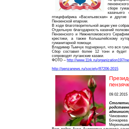
пензенског
сборе гума
казачьего
птицефабрика «Васильевская» и други
Пензенской епархии.
В ходе благотворительной акции уже собра
Отдельную благодарность казачий полков
Пензенского и Нижнеломовского Серафим
крестики, а также Колышлейскому хуто
гуманитарной помощи.
Владимир Тымчук подчеркнул, что вся гум
Сбор составил более 12 тонн и будет 
сопроводят луганские казаки.
ФОТО –
http://www.11rk.ru/organization197/n
http://penzanews.ru/society/87206-2015
Презид
пензячк
09.02.2015
Столетн
родстве
администр
Чиновники
Бочкарев
Мереняшево
Всю войну Анна Андреевна служила санит