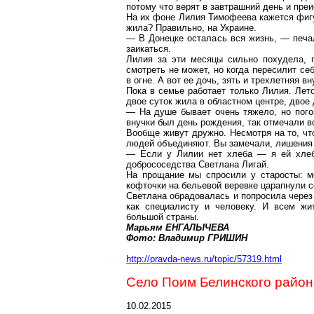
потому что верят в завтрашний день и пре
На их фоне Лилия Тимофеева кажется фигур
жила? Правильно, на Украине.
— В Донецке осталась вся жизнь, — печал
заикаться.
Лилия за эти месяцы сильно похудела, п
смотреть не может, но когда пересилит се
в огне. А вот ее дочь, зять и трехлетняя в
Пока в семье работает только Лилия. Лет
двое суток жила в областном центре, двое
— На душе бывает очень тяжело, но пого
внучки был день рождения, так отмечали 
Вообще живут дружно. Несмотря на то, чт
людей объединяют. Вы замечали, лишения 
— Если у Лилии нет хлеба — я ей хлеб
добрососедства Светлана Лигай.
На прощание мы спросили у старосты: м
кофточки на бельевой веревке царапнули с
Светлана обрадовалась и попросила через
как специалисту и человеку. И всем жи
большой страны.
Марьям ЕНГАЛЫЧЕВА
Фото: Владимир ГРИШИН
http://pravda-news.ru/topic/57319.html
Село Поим Белинского района
10.02.2015