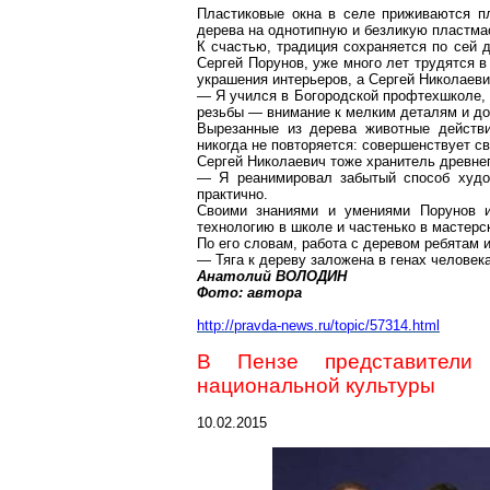
Пластиковые окна в селе приживаются пл
дерева на однотипную и безликую пластм
К счастью, традиция сохраняется по сей д
Сергей Порунов, уже много лет трудятся 
украшения интерьеров, а Сергей Николаеви
— Я учился в Богородской профтехшколе, 
резьбы — внимание к мелким деталям и до
Вырезанные из дерева животные действи
никогда не повторяется: совершенствует с
Сергей Николаевич тоже хранитель древнег
— Я реанимировал забытый способ худож
практично.
Своими знаниями и умениями Порунов и
технологию в школе и частенько в мастерс
По его словам, работа с деревом ребятам 
— Тяга к дереву заложена в генах человек
Анатолий ВОЛОДИН
Фото: автора
http://pravda-news.ru/topic/57314.html
В Пензе представители
национальной культуры
10.02.2015