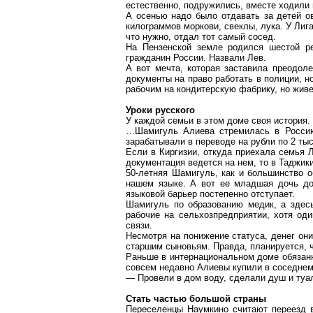
естественно, подружились, вместе ходили
А осенью надо было отдавать за детей о
килограммов моркови, свеклы, лука. У Лига
что нужно, отдал тот самый сосед.
На Пензенской земле родился шестой ре
гражданин России. Назвали Лев.
А вот мечта, которая заставила преодол
документы на право работать в полиции, но
рабочим на кондитерскую фабрику, но живе
Уроки русского
У каждой семьи в этом доме своя история.
…Шамигуль Алиева стремилась в Россию,
зарабатывали в переводе на рубли по 2 ты
Если в Киргизии, откуда приехала семья 
документация ведется на нем, то в Таджи
50-летняя Шамигуль, как и большинство о
нашем языке. А вот ее младшая дочь до 
языковой барьер постепенно отступает.
Шамигуль по образованию медик, а здес
рабочие на сельхозпредприятии, хотя од
связи.
Несмотря на понижение статуса, денег он
старшим сыновьям. Правда, планируется, ч
Раньше в интернациональном доме обязанн
совсем недавно Алиевы купили в соседнем
— Провели в дом воду, сделали душ и туал
Стать частью большой страны
Переселенцы Наумкино считают переезд в