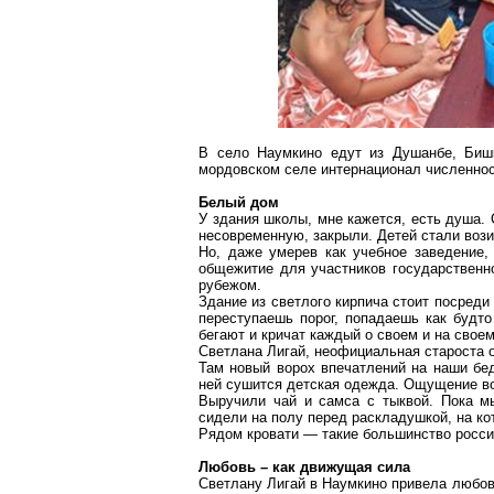
В село Наумкино едут из Душанбе, Бишк
мордовском селе интернационал численнос
Белый дом
У здания школы, мне кажется, есть душа. 
несовременную, закрыли. Детей стали вози
Но, даже умерев как учебное заведение
общежитие для участников государственн
рубежом.
Здание из светлого кирпича стоит посреди
переступаешь порог, попадаешь как будто
бегают и кричат каждый о своем и на своем
Светлана Лигай, неофициальная староста 
Там новый ворох впечатлений на наши бед
ней сушится детская одежда. Ощущение во
Выручили чай и самса с тыквой. Пока м
сидели на полу перед раскладушкой, на к
Рядом кровати — такие большинство росси
Любовь – как движущая сила
Светлану Лигай в Наумкино привела любов