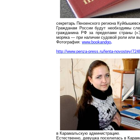
секретарь Пензенского региона Куйбышевс
Гражданам России будут необходимы сле
гражданина РФ за пределами страны («За
моряка — при наличии судовой роли или вы
Фотография:
www.bookandgo
.
http://www.penza-press.ru/lenta-novostey/724
в Карамальскую администрацию.
Естественно, девушка поселилась в Карам