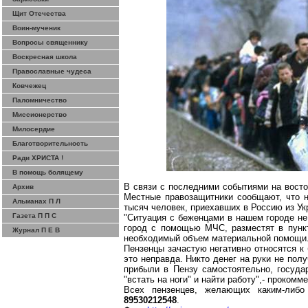
Щит Отечества
Воин-мученик
Вопросы священнику
Воскресная школа
Православные чудеса
Ковчежец
Паломничество
Миссионерство
Милосердие
Благотворительность
Ради ХРИСТА !
В помощь болящему
В связи с последними событиями на восто
Архив
Местные правозащитники сообщают, что н
Альманах П Л
тысяч человек, приехавших в Россию из Ук
Газета П П С
"Ситуация с беженцами в нашем городе не
город с помощью МЧС, разместят в пункт
Журнал П Е В
необходимый объем материальной помощи
Пензенцы зачастую негативно относятся к 
это неправда. Никто денег на руки не пол
прибыли в Пензу самостоятельно, госуда
"встать на ноги" и найти работу",- проко
Всех пензенцев, желающих каким-либ
89530212548
.