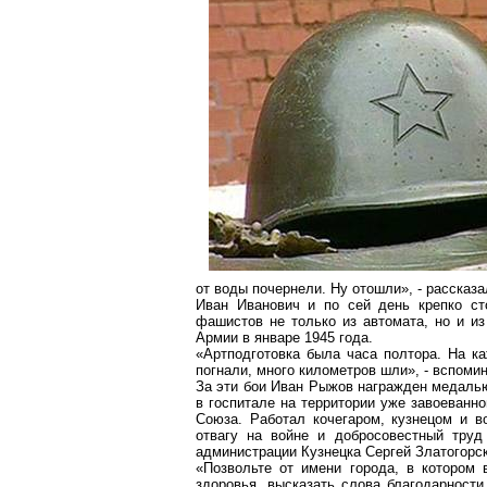
от воды почернели. Ну отошли», - рассказ
Иван Иванович и по сей день крепко ст
фашистов не только из автомата, но и из
Армии в январе 1945 года.
«Артподготовка была часа полтора. На к
погнали, много километров шли», - вспоми
За эти бои Иван Рыжов награжден медалью
в госпитале на территории уже завоеванн
Союза. Работал кочегаром, кузнецом и 
отвагу на войне и добросовестный труд
администрации Кузнецка Сергей Златогорс
«Позвольте от имени города, в котором 
здоровья, высказать слова благодарност