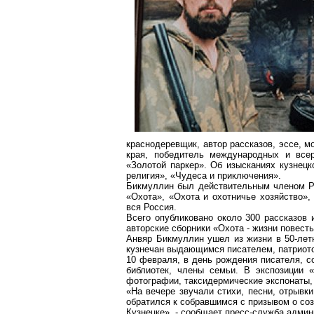
краснодеревщик, автор рассказов, эссе, 
края, победитель международных и всер
«Золотой паркер». Об изысканиях кузнецк
религия», «Чудеса и приключения».
Бикмуллин был действительным членом Ру
«Охота», «Охота и охотничье хозяйство»,
вся Россия.
Всего опубликовано около 300 рассказов 
авторские сборники «Охота - жизни повесть
Анвяр Бикмуллин ушел из жизни в 50-летн
кузнечан выдающимся писателем, патриот
10 февраля, в день рождения писателя, со
библиотек, члены семьи. В экспозиции 
фотографии, таксидермические экспонаты, 
«На вечере звучали стихи, песни, отрывк
обратился к собравшимся с призывом о со
Кузнецке», - сообщает пресс-служба админ