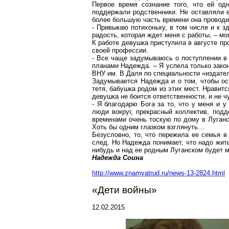
Первое время сознание того, что ей од
поддержали родственники. Не оставляли 
более большую часть времени она проводит
- Привыкаю потихоньку, в том числе и к 
радость, которая ждет меня с работы, – мо
К работе девушка приступила в августе п
своей профессии.
- Все чаще задумываюсь о поступлении в 
планами Надежда. – Я успела только закон
ВНУ им. В.Даля по специальности «издате
Задумывается Надежда и о том, чтобы ос
тетя, бабушка родом из этих мест. Нравитс
девушка не боится ответственности, и не ч
- Я благодарю Бога за то, что у меня и 
люди вокруг, прекрасный коллектив, подд
временами очень тоскую по дому в Луганс
Хоть бы одним глазком взглянуть…
Безусловно, то, что пережила ее семья в
след. Но Надежда понимает, что надо жить 
нибудь и над ее родным Луганском будет м
Надежда Соина
http://www.znamyatrud.ru/news-13-2824.html
«Дети войны»
12.02.2015