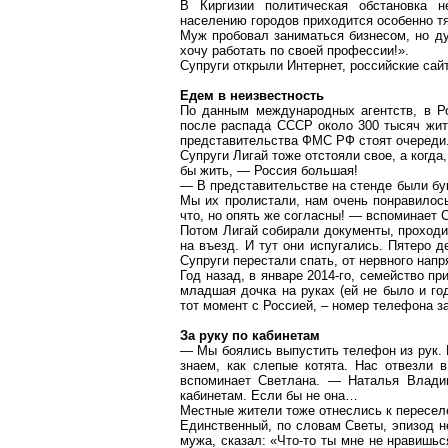
В Киргизии политическая обстановка н
населению городов приходится особенно т
Муж пробовал заниматься бизнесом, но д
хочу работать по своей профессии!».
Супруги открыли Интернет, российские сай
Едем в неизвестность
По данным международных агентств, в Ро
после распада СССР около 300 тысяч жит
представительства ФМС РФ стоят очереди
Супруги Лигай тоже отстояли свое, а когда
бы жить, — Россия большая!
— В представительстве на стенде были бук
Мы их пролистали, нам очень понравилось
что, но опять же согласны! — вспоминает 
Потом Лигай собирали документы, проход
на въезд. И тут они испугались. Пятеро д
Супруги перестали спать, от нервного напр
Год назад, в январе 2014-го, семейство п
младшая дочка на руках (ей не было и го
тот момент с Россией, – номер телефона 
За руку по кабинетам
— Мы боялись выпустить телефон из рук. 
знаем, как слепые котята. Нас отвезли
вспоминает Светлана. — Наталья Владим
кабинетам. Если бы не она…
Местные жители тоже отнеслись к пересел
Единственный, по словам Светы, эпизод н
мужа, сказал: «Что-то ты мне не нравишь