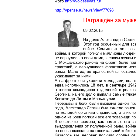
Фото
http://voicesevas.ru/
http://vpenze.ru/news/view/77098
Награждён за муже
09.02.2015
На долю Александра Сергин
Этот год особенный для вс
войне. Семьдесят лет наз
войны, в которой погибли миллионы людей.
не вернулись в свои дома, к своим женам и
С Мокшанского района на фронт было при
сражений, а вернувшиеся фронтовики ис
ранах. Мало их, ветеранов войны, остало
ухаживают за ними.
А на фронт они уходили молодыми, полны
едва исполнилось 18 лет, в сентябре 194
готовила командиров отделений стрелко
Сергина, на его долю выпали самые тяже
Кавказе до Литвы и Маньчжурии.
Перерывы в боях были вызваны одной прич
года, Александр Сергин был тяжело ранен
но молодой организм справился, и в июне
одном из боев погибли все его товарищи п
В советские времена, как память о его з
выздоровления от полученной раны, войн
он снова оказался на госпитальной койке п
Казалось бы, человек получил сполна от