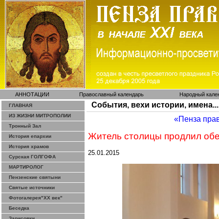
АННОТАЦИИ
Православный календарь
Народный кале
События, вехи истории, имена...
ГЛАВНАЯ
ИЗ ЖИЗНИ МИТРОПОЛИИ
«Пенза пра
Тронный Зал
Житель столицы продлил обе
История епархии
История храмов
25.01.2015
Сурская ГОЛГОФА
МАРТИРОЛОГ
Пензенские святыни
Святые источники
Фотогалерея"ХХ век"
Беседка
Зарисовки