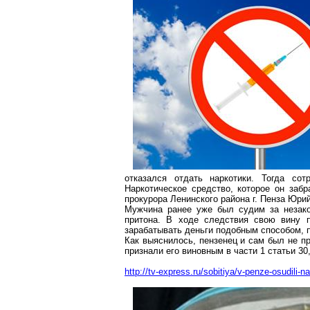
отказался отдать наркотики. Тогда со
Наркотическое средство, которое он заб
прокурора Ленинского района г. Пенза Юри
Мужчина ранее уже был судим за незако
притона. В ходе следствия свою вину 
зарабатывать деньги подобным способом, п
Как выяснилось, пензенец и сам был не п
признали его виновным в части 1 статьи 30,
http://tv-express.ru/sobitiya/v-penze-osudili-n