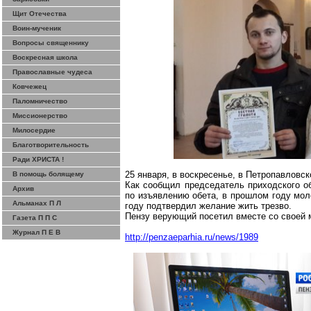
Щит Отечества
Воин-мученик
Вопросы священнику
Воскресная школа
Православные чудеса
Ковчежец
Паломничество
Миссионерство
Милосердие
Благотворительность
Ради ХРИСТА !
25 января, в воскресенье, в Петропавловс
В помощь болящему
Как сообщил председатель приходского о
Архив
по изъявлению обета, в прошлом году мол
Альманах П Л
году подтвердил желание жить трезво.
Пензу верующий посетил вместе со своей 
Газета П П С
Журнал П Е В
http://penzaeparhia.ru/news/1989