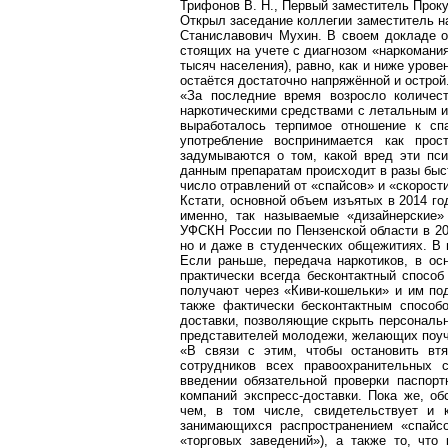
Трифонов В. Н., Первый заместитель Проку
Открыл заседание коллегии заместитель н
Станиславович Мухин. В своем докладе он
стоящих на учете с диагнозом «наркомания»
тысяч населения), равно, как и ниже урове
остаётся достаточно напряжённой и острой
«За последние время возросло количест
наркотическими средствами с летальным и
выработалось терпимое отношение к сп
употребление воспринимается как про
задумываются о том, какой вред эти пси
данным препаратам происходит в разы быст
число отравлений от «спайсов» и «скорости
Кстати, основной объем изъятых в 2014 г
именно, так называемые «дизайнерские
УФСКН России по Пензенской области в 20
но и даже в студенческих общежитиях. В 
Если раньше, передача наркотиков, в ос
практически всегда бесконтактный способ
получают через «Киви-кошельки» и им по
также фактически бесконтактным способ
доставки, позволяющие скрыть персональн
представителей молодежи, желающих поуч
«В связи с этим, чтобы остановить втя
сотрудников всех правоохранительных с
введении обязательной проверки паспор
компаний экспресс-доставки. Пока же, об
чем, в том числе, свидетельствует и к
занимающихся распространением «спайсо
«торговых заведений»), а также то, чт