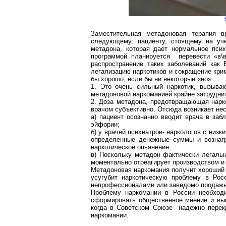
Заместительная метадоновая терапия в
следующему: пациенту, стоящему на уче
метадона, которая дает нормальное пси
программой планируется перевести «в\в
распространение таких заболеваний как
легализацию наркотиков и сокращение кри
бы хорошо, если бы ни некоторые «но»:
1. Это очень сильный наркотик, вызыв
метадоновой наркоманией крайне затрудни
2. Доза метадона, предотвращающая нарк
врачом субъективно. Отсюда возникает нес
а) пациент осознанно вводит врача в за
эйфории;
б) у врачей психиатров- наркологов с низк
определенные денежные суммы и вознаг
наркотическое опьянение.
в) Поскольку метадон фактически легальн
моментально отреагирует производством и
Метадоновая наркомания получит хороший т
усугубит наркотическую проблему в Рос
непрофессионалами или заведомо продаж
Проблему наркомании в России необходи
сформировать общественное мнение и выв
когда в Советском Союзе надежно перек
наркомании.