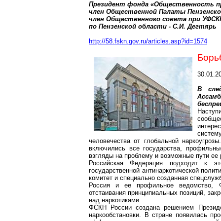
Президент фонда «Общественность п
член Общественной Палаты Пензенско
член Общественного совета при УФСК
по Пензенской области - С.И. Дегтярь
http://58.fskn.gov.ru/articles.asp?id=1574
Борь
30.01.2
В сле
Ассам
беспре
Наступ
сообще
интере
систем
человечества от глобальной наркоугроз
включились все государства, профильны
взгляды на проблему и возможные пути ее
Российская Федерация подходит к э
государственной антинаркотической полит
комитет и специально созданная спецслуж
Россия и ее профильное ведомство, Ф
отстаивания принципиальных позиций, зак
над наркотиками.
ФСКН России создана решением Президе
наркообстановки. В стране появилась пр