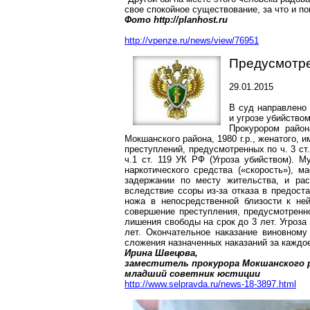
свое спокойное существование, за что и п
Фото http://planhost.ru
http://vpenze.ru/news/view/76951
Предусмотре
29.01.2015
В суд направлено 
и угрозе убийством
Прокурором район
Мокшанского района,
1980 г
.р., женатого,
преступлений, предусмотренных по ч. 3 ст.
ч.1 ст. 119 УК РФ (Угроза убийством). М
наркотического средства («скорость»), м
задержании по месту жительства, и рас
вследствие ссоры из-за отказа в предост
ножа в непосредственной близости к не
совершение преступления, предусмотренно
лишения свободы на срок до 3 лет. Угроза
лет. Окончательное наказание виновному
сложения назначенных наказаний за каждо
Ирина Швецова,
заместитель прокурора Мокшанского 
младший советник юстиции
http://www.selpravda.ru/news-18-3897.html