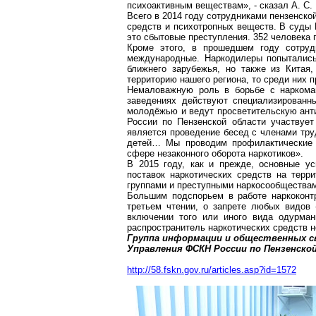
психоактивным веществам», - сказал А. С.
Всего в 2014 году сотрудниками пензенско
средств и психотропных веществ. В суды 
это сбытовые преступления. 352 человека 
Кроме этого, в прошедшем году сотруд
международные. Наркодилеры попытались 
ближнего зарубежья, но также из Китая
территорию нашего региона, то среди них 
Немаловажную роль в борьбе с наркома
заведениях действуют специализированн
молодёжью и ведут просветительскую антин
России по Пензенской области участвует
является проведение бесед с членами тру
детей… Мы проводим профилактические б
сфере незаконного оборота наркотиков».
В 2015 году, как и прежде, основные у
поставок наркотических средств на терр
группами и преступными наркосообщества
Большим подспорьем в работе наркоконт
третьем чтении, о запрете любых видов
включении того или иного вида одурман
распространитель наркотических средств н
Группа информации и общественных с
Управления ФСКН России по Пензенско
http://58.fskn.gov.ru/articles.asp?id=1572