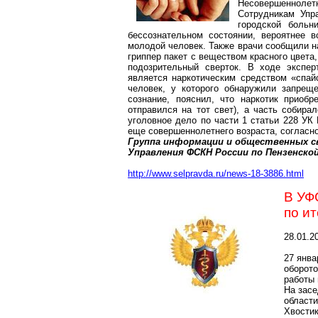
Несовершеннолетни
Сотрудникам Упр
городской больн
бессознательном состоянии, вероятнее в
молодой человек. Также врачи сообщили н
гриппер пакет с веществом красного цвета
подозрительный сверток. В ходе экспер
является наркотическим средством «спай
человек, у которого обнаружили запрещ
сознание, пояснил, что наркотик приобр
отправился на тот свет), а часть собир
уголовное дело по части 1 статьи 228 УК 
еще совершеннолетнего возраста, согласн
Группа информации и общественных с
Управления ФСКН России по Пензенско
http://www.selpravda.ru/news-18-3886.html
В УФ
по ит
28.01.2
27 янв
оборот
работы 
На зас
област
Хвости