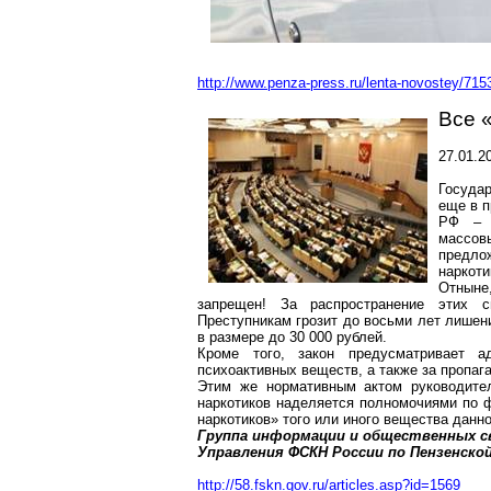
http://www.penza-press.ru/lenta-novostey/7153
Все 
27.01.2
Государ
еще в п
РФ – В
массов
предл
наркоти
Отныне
запрещен! За распространение этих см
Преступникам грозит до восьми лет лишен
в размере до 30 000 рублей.
Кроме того, закон предусматривает а
психоактивных веществ, а также за пропаг
Этим же нормативным актом руководите
наркотиков наделяется полномочиями по 
наркотиков» того или иного вещества данн
Группа информации и общественных с
Управления ФСКН России по Пензенско
http://58.fskn.gov.ru/articles.asp?id=1569