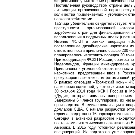
эффективное уничтожение организованной
Поставленная руководством страны цель д
ликвидации организованной наркопреступ
количества привлекаемых к уголовной отв
наркопотребителями.
Таблица убедительно свидетельствует, ч
преступности – организованной, котора
зарубежных стран для финансирования эк
использования в подрывных целях (цветны
Именно ФСКН в рамках операции «Вост
поставлявшее дизайнерские наркотики и
ответственности привлечено свыше 200 чел
планировалось изготовить порядка 20 тонн
При координации ФСКН России, совместно 
Нидерландов, Франции ликвидирована кр
Привлечены к уголовной ответственности 
наркотиков, предотвращен ввоз в Росс
прекурсоров наркотиков амфетаминовой гр
В рамках операции «Троянский конь» ФС
наркопроизводителей, у которых изъяты нар
30 октября 2014 года ФСКН России в Мо
«Дуди», которая явилась завершением 
Задержаны 6 членов группировки, из неза
производства. В случае реализации «това
долларов США. С начала разработки это
героина, задержаны 16 наркопреступников.
Сегодня в активной разработке находят
поставками синтетических наркотиков из Е
Америки. В 2015 году готовится реализа
спецопераций. Их подготовка уже сопро