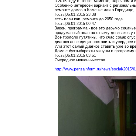
в 2015 году в Пензе, Каменке, Заречном и
Особенно интересен вариант с региональны
ремонте домов в Каменке или в Городище, 
Гость|05.01.2015 23:08
есть план кап. ремонта до 2050 года....
Гость|06.01.2015 00:47
Закон, программа - все это дерьмо собачь
продуманный план по отъему дензнаков у 
Все трололо путятины, что счас собак спус
диагноз аппендицит поставить и усерднее е
Или этот самый диагноз ставить уже во вре
Дома с бухтыбарахты чинуши в программу 
Гость|06.01.2015 03:51
Очередное мошенничество.
http://www.penzainform.ru/news/social/20
15/0