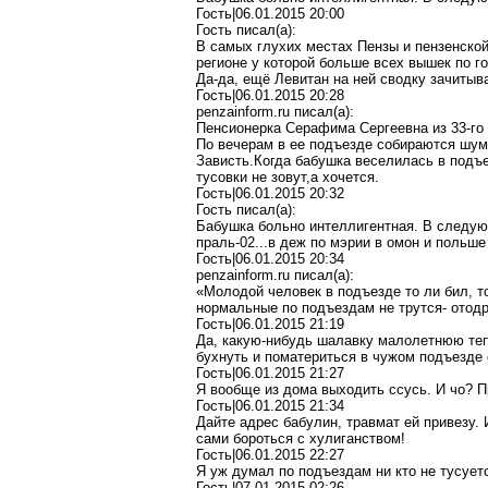
Гость|06.01.2015 20:00
Гость писал(a):
В самых глухих местах Пензы и пензенско
регионе у которой больше всех вышек по г
Да-да, ещё Левитан на ней сводку зачитыв
Гость|06.01.2015 20:28
penzainform.ru писал(a):
Пенсионерка Серафима Сергеевна из 33-го 
По вечерам в ее подъезде собираются шум
Зависть.Когда бабушка веселилась в подъе
тусовки не зовут,а хочется.
Гость|06.01.2015 20:32
Гость писал(a):
Бабушка больно интеллигентная. В следующ
праль-02...в деж по мэрии в омон и польше 
Гость|06.01.2015 20:34
penzainform.ru писал(a):
«Молодой человек в подъезде то ли бил, т
нормальные по подъездам не трутся- отодр
Гость|06.01.2015 21:19
Да, какую-нибудь шалавку малолетнюю тепе
бухнуть и поматериться в чужом подъезде 
Гость|06.01.2015 21:27
Я вообще из дома выходить ссусь. И чо? П
Гость|06.01.2015 21:34
Дайте адрес бабулин, травмат ей привезу. 
сами бороться с хулиганством!
Гость|06.01.2015 22:27
Я уж думал по подъездам ни кто не тусуетс
Гость|07.01.2015 02:26