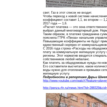
свет. Газ в этот список не входит.
Чтобы переход к новой системе начисления
коэффициент составит 1,1, во втором — 1,2
2017 года — 1,6.
«Расчет платежа — это зона ответственно
выбрал данный многоквартирный дом. Нор
Таким образом, в платеже гражданина су
пояснила ГТРК «Пенза» начальник управле
Повышающие коэффициенты не будут приме
единственный сюрприз от коммунальщиков
С 2016 года строка «Расходы на общедомо
плату за коммунальную жилищную услугу и
регионы. Этот норматив вводится специал
собственников любой небаланс.
Как платить за общедомовые нужды по-ново
Его составители высчитали, какое количест
воды нужно для отопления и промывки сете
жилищную услугу.
Подробности в репортаже Дарьи Шметк
http://www.youtube.com/watch?feature=pl
http://penza.rfn.ru/rnews.html?id=288329&cid