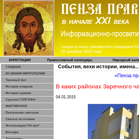
АННОТАЦИИ
Православный календарь
Народный кал
События, вехи истории, имена...
ГЛАВНАЯ
ИЗ ЖИЗНИ МИТРОПОЛИИ
«Пенза пр
Тронный Зал
В каких районах Заречного ч
История епархии
История храмов
04.01.2015
Сурская ГОЛГОФА
МАРТИРОЛОГ
Пензенские святыни
Святые источники
Фотогалерея"ХХ век"
Беседка
Зарисовки