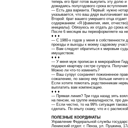
теперь его брат готов выкупить эту долю и
дожидаясь полугодового срока вступления
— Есть два варианта. Первый: нужно нота
указывается, что ваш дядя выплачивает ва
Второй: брат вашего умершего отца отдает
содержанием: «Я (фамилия, имя, отчество)
инициалы). Обязуюсь их отдать до срока и
После 6 месяцев вы переоформляете на н
♦ ♦ ♦
— С 1980-х годов у меня в собственности 
проезды и выходы к моему садовому участ
— Вам следует обратиться к мировым судь
имуществом.
♦ ♦ ♦
— У меня муж прописан в микрорайоне Гидр
подарил квартиру сестре супруга. Получает
Можно ли что-то изменить?
— Ваш супруг сохраняет пожизненное право
сожалению, по закону ему больше ничего н
Если хотите помотать родственникам нервы
выплатить вам компенсацию.
♦ ♦ ♦
— Прямая линия? Три года назад зять взял
на пенсии, на группе инвалидности, про де
— Если честно, то на 99% ситуация такова
сделать. По опыту скажу, что и с расписко
ПОЛЕЗНЫЕ КООРДИНАТЫ
Управление Федеральной службы государст
Ленинский отдел: г.
Пенза
, ул. Пушкина, 17