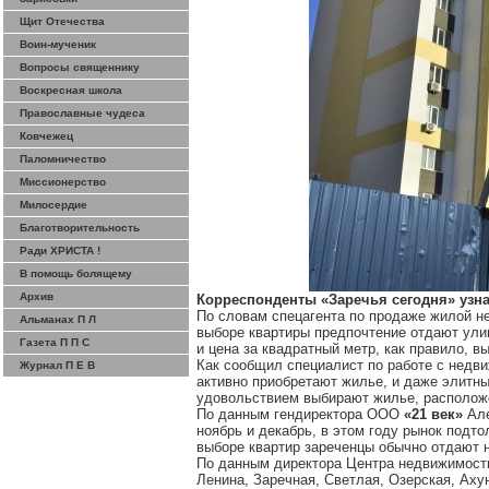
Щит Отечества
Воин-мученик
Вопросы священнику
Воскресная школа
Православные чудеса
Ковчежец
Паломничество
Миссионерство
Милосердие
Благотворительность
Ради ХРИСТА !
В помощь болящему
Архив
Корреспонденты «Заречья сегодня» узнал
По словам спецагента по продаже жилой 
Альманах П Л
выборе квартиры предпочтение отдают ули
Газета П П С
и цена за квадратный метр, как правило, 
Как сообщил специалист по работе с нед
Журнал П Е В
активно приобретают жилье, и даже элитны
удовольствием выбирают жилье, расположен
По данным гендиректора ООО
«21 век»
Ал
ноябрь и декабрь, в этом году рынок подт
выборе квартир зареченцы обычно отдают н
По данным директора Центра недвижимост
Ленина, Заречная, Светлая, Озерская, Аху