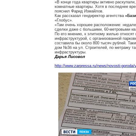
«В конце года квартиры активно раскупали, 
комнатные квартиры. Хотя в последнее вре
пояснил Фарид Измайлов.
Как рассказал гендиректор агентства
«Баз
«Глобус».
«Там очень хорошее расположение: недалек
сделки даже с большими, 60-метровыми кв
По его мнению, к элитному жилью относят
инфраструктурой, с организованной парков
составила бы около 800 тысяч рублей. Так
дом №3б на ул. Строителей, по метражу та
инфраструктуры.
Дарья Лисовол
http://www.zarpressa.ru/news/novosti-goroda/