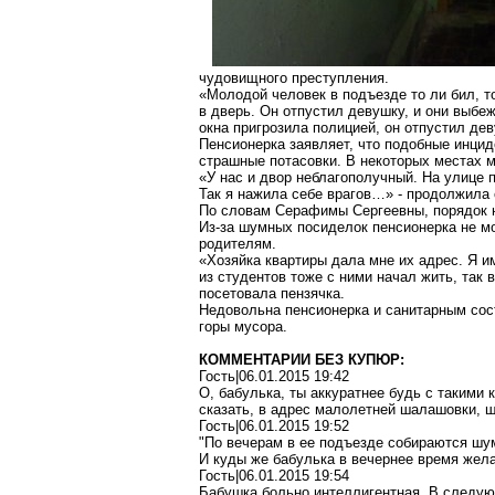
чудовищного преступления.
«Молодой человек в подъезде то ли бил, т
в дверь. Он отпустил девушку, и они выбеж
окна пригрозила полицией, он отпустил де
Пенсионерка заявляет, что подобные инци
страшные потасовки. В некоторых местах 
«У нас и двор неблагополучный. На улице 
Так я нажила себе врагов…» - продолжила 
По словам Серафимы Сергеевны, порядок н
Из-за шумных посиделок пенсионерка не м
родителям.
«Хозяйка
квартиры
дала мне их адрес. Я им
из студентов тоже с ними начал жить, так 
посетовала пензячка.
Недовольна пенсионерка и санитарным сос
горы мусора.
КОММЕНТАРИИ БЕЗ КУПЮР:
Гость|06.01.2015 19:42
О, бабулька, ты аккуратнее будь с такими
сказать, в адрес малолетней шалашовки, ш
Гость|06.01.2015 19:52
"По вечерам в ее подъезде собираются шу
И куды же бабулька в вечернее время жел
Гость|06.01.2015 19:54
Бабушка больно интеллигентная. В следующ