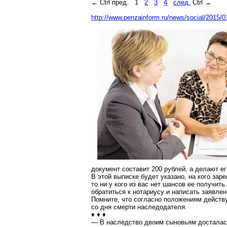
← Ctrl пред.
1
2
3
4
след.
Ctrl →
http://www.penzainform.ru/news/social/2015/
документ составит 200 рублей, а делают ег
В этой выписке будет указано, на кого зар
то ни у кого из вас нет шансов ее получить
обратиться к нотариусу и написать заявле
Помните, что согласно положениям действ
со дня смерти наследодателя.
♦ ♦ ♦
— В наследство двоим сыновьям досталась 