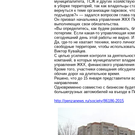
муниципалитета, ТСЖ и других хозяйству
в уборке территорий, так как владельцы с
вернуться к теме организации парковок, ч
подъездов?» — задался вопросом глава го
Он призвал начальника управления ЖКХ Пе
выполняющих свои обязательства.
«Вы определитесь, как будем развивать, 
потерпим. Если какая-то управляющая комп
сегодняшний день этой работы не видно. И
Да, где-то не хватает техники, много личн
свободные территории, чтобы использоват
Виктор Кувайцев.
С целью усиления контроля за деятельнос
компаний, в которых муниципалитет владе
управления ЖКХ, финансового управления
Кроме того, участники совещания обсудил
обочин дорог на длительное время.
Решено, что до 15 января представители в
направлении.
Одновременно совместно с бизнесом будет
большегрузных автомобилей на въезде в П
http://penzanews.ru/society/86186-2015