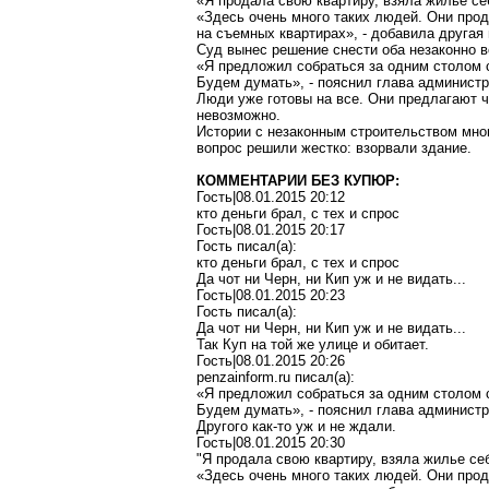
«Я продала свою квартиру, взяла жилье себ
«Здесь очень много таких людей. Они прод
на съемных квартирах», - добавила другая 
Суд вынес решение снести оба незаконно в
«Я предложил собраться за одним столом 
Будем думать», - пояснил глава админист
Люди уже готовы на все. Они предлагают 
невозможно.
Истории с незаконным строительством мног
вопрос решили жестко: взорвали здание.
КОММЕНТАРИИ БЕЗ КУПЮР:
Гость|08.01.2015 20:12
кто деньги брал, с тех и спрос
Гость|08.01.2015 20:17
Гость писал(a):
кто деньги брал, с тех и спрос
Да чот ни Черн, ни Кип уж и не видать...
Гость|08.01.2015 20:23
Гость писал(a):
Да чот ни Черн, ни Кип уж и не видать...
Так Куп на той же улице и обитает.
Гость|08.01.2015 20:26
penzainform.ru писал(a):
«Я предложил собраться за одним столом 
Будем думать», - пояснил глава админист
Другого как-то уж и не ждали.
Гость|08.01.2015 20:30
"Я продала свою квартиру, взяла жилье себ
«Здесь очень много таких людей. Они прод