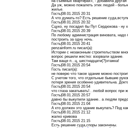
на съемных квартирах», - добавила другая 
Да уж, можно пожалеть этих людей - боль
жилье.
Гость|08.01.2015 20:31
А что думать-то? Есть решение суда,вступ
Гость|08.01.2015 20:32
Сцуко, ну посадил бы Пут Сердюкова - ну хо
Гость|08.01.2015 20:39
По любому администрация виновата, надо б
построить за одну ночь.
Гость|08.01.2015 20:41
penzainform.ru писал(a):
Истории с незаконным строительством мног
вопрос решили жестко: взорвали здание.
Там ваще п...ц, шестнадцати(?)этажка!
Гость|08.01.2015 20:54
Гость писал(a):
не поверю что такое здание можно построит
С учетом того, что отдельные бывшие руко
потеря зрения особенно удивительна. Докто
Гость|08.01.2015 20:54
что глаза закатывать!.. любой вопрос при
Гость|08.01.2015 20:57
давно бы выкупили здание.. а людям предо
Гость|08.01.2015 21:04
А кто должен это здание выкупать? Под как
Гость|08.01.2015 21:12
жалко кривова
Гость|08.01.2015 21:15
Есть решение суда,споры закончены.