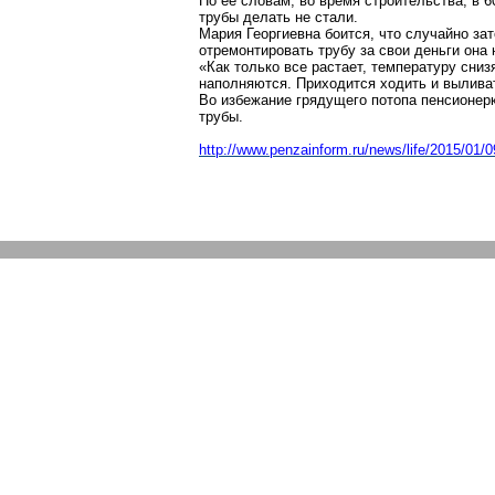
По ее словам, во время строительства, в 
трубы делать не стали.
Мария Георгиевна боится, что случайно за
отремонтировать трубу за свои деньги она н
«Как только все растает, температуру сниз
наполняются. Приходится ходить и выливат
Во избежание грядущего потопа пенсионерк
трубы.
http://www.penzainform.ru/news/life/20
15/01/0