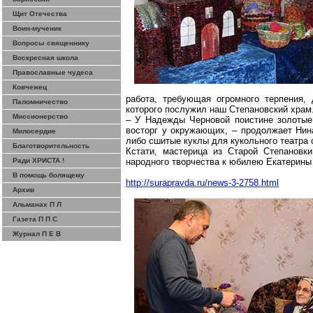
Щит Отечества
Воин-мученик
Вопросы священнику
Воскресная школа
Православные чудеса
Ковчежец
работа, требующая огромного терпения,
Паломничество
которого послужил наш Степановский храм
Миссионерство
– У Надежды Черновой поистине золотые 
восторг у окружающих, – продолжает Нина
Милосердие
либо сшитые куклы для кукольного театра
Благотворительность
Кстати, мастерица из Старой Степанов
Ради ХРИСТА !
народного творчества к юбилею Екатерины
В помощь болящему
http://surapravda.ru/news-3-2758.html
Архив
Альманах П Л
Газета П П С
Журнал П Е В