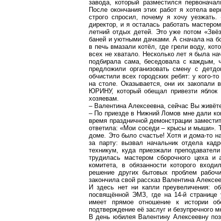
завода, который разместился первоначал
После окончания этих работ я хотела ве
строго спросил, почему я хочу уезжать.
директор, и я осталась работать мастером
летний отдых детей. Это уже потом «Звё
баней и уютными дачками. А сначала на б
в печь вмазали котёл, где грели воду, ко
всех не хватало. Несколько лет я была на
подбирала сама, беседовала с каждым, 
предложили организовать смену с детд
обчистили всех городских ребят: у кого-т
на столе. Оказывается, они их закопали 
ЮРИНУ, который обещал привезти яблок 
хозяевам.
– Валентина Алексеевна, сейчас Вы живёте
– По приезде в Нижний Ломов мне дали ком
время праздничной демонстрации заместите
ответила: «Мои соседи – крысы и мыши». Т
доме. Это было счастье! Хотя и дома-то н
за парту: вызвал начальник отдела кад
техникум, куда приезжали преподаватели
трудилась мастером сборочного цеха и 
комитета, в обязанности которого входи
решение других бытовых проблем рабочи
закончила свой рассказ Валентина Алексее
И здесь нет ни капли преувеличения: о
посвящённой ЭМЗ, где на 14-й странице 
имеет прямое отношение к истории об
подтверждение её заслуг и безупречного м
В день юбилея Валентину Алексеевну позд