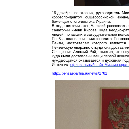
16 декабря, во вторник, руководитель Ми
корреспондентом общероссийской ежен
беженцам с юго-востока Украины.
В ходе встречи отец Алексий рассказал 
санатории имени Кирова, куда неоднокра
людей, попавших в затруднительное полож
По благословлению митрополита Пензенс
Пензы, настоятелем которого является
Пензенскую епархию, откуда она доставля
Священник Алексий Рой, отметил, что ос
куда были доставлены вещи первой необхо
нуждающимся оказывается и духовная под
Источник:
официальный сайт Миссионерско
http://penzaeparhia.ru/news/1781