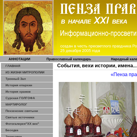
АННОТАЦИИ
Православный календарь
Народный кал
События, вехи истории, имена...
ГЛАВНАЯ
ИЗ ЖИЗНИ МИТРОПОЛИИ
«Пенза пр
Тронный Зал
История епархии
История храмов
Сурская ГОЛГОФА
МАРТИРОЛОГ
Пензенские святыни
Святые источники
Фотогалерея"ХХ век"
Беседка
Зарисовки