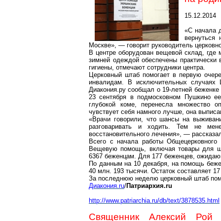
15.12.2014
«С начала 
вернуться 
Москве», — говорит руководитель церковн
В центре оборудован вещевой склад, где 
зимней одеждой обеспечены практически 
гигиены, отмечают сотрудники центра.
Церковный штаб помогает в первую очере
инвалидам. В исключительных случаях 
Диакония.ру сообщал о 19-летней беженке
23 сентября в подмосковном Пушкино ее
глубокой коме, перенесла множество оп
чувствует себя намного лучше, она выписа
«Врачи говорили, что шансы на выживан
разговаривать и ходить. Тем не мен
восстановительного лечения», — рассказа
Всего с начала работы Общецерковного
Вещевую помощь, включая товары для шк
6367 беженцам. Для 177 беженцев, ожидаю
По данным на 10 декабря, на помощь беже
40 млн. 193 тысячи. Остаток составляет 17
За последнюю неделю церковный штаб пом
Диакония.ru
/
Патриархия.ru
http://www.patriarchia.ru/db/text/3878535.html
Священник Алексий Рой 