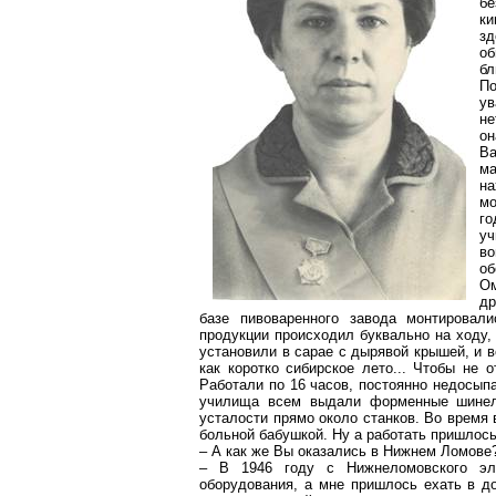
бе
ки
зд
об
бл
По
ув
не
он
Ва
ма
на
мо
го
уч
в
об
Ом
др
базе пивоваренного завода монтировал
продукции происходил буквально на ходу, 
установили в сарае с дырявой крышей, и в
как коротко сибирское лето... Чтобы не 
Работали по 16 часов, постоянно недосыпа
училища всем выдали форменные шинели
усталости прямо около станков. Во время 
больной бабушкой. Ну а работать пришлось 
– А как же Вы оказались в Нижнем Ломове
– В 1946 году с Нижнеломовского эле
оборудования, а мне пришлось ехать в д