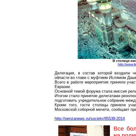
В столице на
http://www.l
Делегация, в состав которой входили ч
области во главе с муфтием Ислямом Дашк
Всего в работе мероприятия приняли учас
Евразии.
Основной темой форума стала миссия рели
Итогом стало принятие делегатами резолю
подготовить учредительное собрание межд
Кроме того, гости столицы приняли уч
Московской соборной мечети, сообщает пр
http://penzanews.ru/society/85538-2014
Все бо
на роди