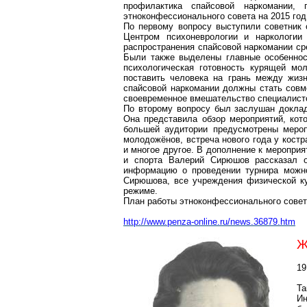
профилактика спайсовой наркомании, 
этноконфессионального совета на 2015 год
По первому вопросу выступили советник
Центром психоневрологии и наркологи
распространения спайсовой наркомании ср
Были также выделены главные особенност
психологическая готовность курящей мол
поставить человека на грань между жиз
спайсовой наркомании должны стать совм
своевременное вмешательство специалист
По второму вопросу был заслушан доклад
Она представила обзор мероприятий, кот
большей аудитории предусмотрены меропр
молодожёнов, встреча нового года у костр
и многое другое. В дополнение к меропри
и спорта Валерий Сирюшов рассказал о
информацию о проведении турнира можно
Сирюшова, все учреждения физической ку
режиме.
План работы этноконфессионального совета
http://www.penza-online.ru/news.36879.htm
Ж
19
Та
И