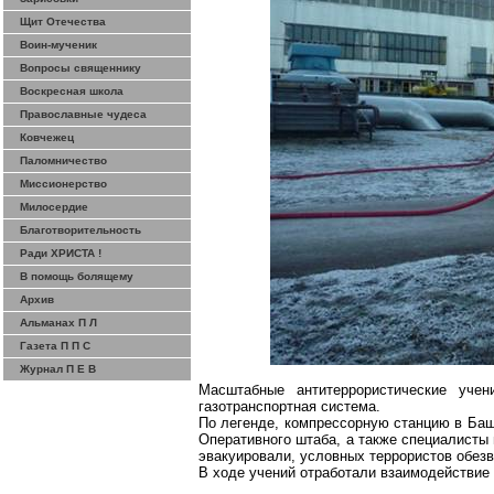
Щит Отечества
Воин-мученик
Вопросы священнику
Воскресная школа
Православные чудеса
Ковчежец
Паломничество
Миссионерство
Милосердие
Благотворительность
Ради ХРИСТА !
В помощь болящему
Архив
Альманах П Л
Газета П П С
Журнал П Е В
Масштабные антитеррористические учен
газотранспортная система.
По легенде, компрессорную станцию в Баш
Оперативного штаба, а также специалисты
эвакуировали, условных террористов обез
В ходе учений отработали взаимодействие 