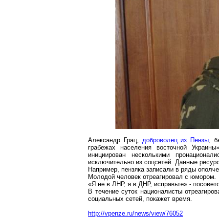
Александр Грац,
доброволец из Пензы
, 
грабежах населения восточной Украины
инициирован несколькими пронационали
исключительно из соцсетей. Данные ресур
Например, пензяка записали в ряды ополч
Молодой человек отреагировал с юмором.
«Я не в ЛНР, я в ДНР, исправьте» - посове
В течение суток националисты отреагиров
социальных сетей, покажет время.
http://vpenze.ru/news/view/76052