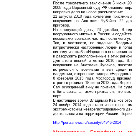
После трехлетнего заключения 5 июня 20
2008 года Верховный суд РФ отменил опра
направил дело на новое рассмотрение.
21 августа 2010 года коллегией присяжны
покушения на Анатолия Чубайса. 22 де
приговор.
На следующий день, 23 декабря, Влад
вооруженного мятежа в России и содейств
нескольких воинских частях, после чего у
Так, в частности, по заданию Владими
патриотически настроенных людей и попа
сигналу из штаба «Народного ополчения и
и разоружить расположенные в этих региона
Для этого весной и летом 2010 года Вл
покушении на Анатолия Чубайса, посетил
встречался с военными и вел среди ни
следствия, сторонники лидера «Народного
8 февраля 2013 года Мосгорсуд признал
строгого режима. 18 июля 2013 года Верхо
Сам осужденный вину не признал. На суде 
отбить врага, а также признался, что вы
царя.
В настоящее время Владимир Квачков отбы
24 ноября 2014 года стало известно о то
экстремистским незарегистрированного дв
деятельности на территории России. Перво
http://penzanews.ru/society/84946-2014