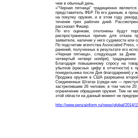
чем в обычный день.
«"Черная пятница" традиционно являетс
представитель ФБР. По его данным, в прош
на покупку оружия, и в этом году рекор
течение трех рабочих дней. Рассмотре
рассказал Фишер.
По его оценкам, отклонены будут пор
распространенных причин для отказа п
заявителе, наличие у него судимости или о
По подсчетам агентства Associated Press,
ранений, полученных в результате его испо
«Черная пятница», следующая за Днем 
четвертый четверг ноября), традиционн
Благодаря повышенному спросу на товар
убытков (красных цифр в отчетности) к 
понедельника после Дня благодарения) у 
Продажа оружия в США разрешена второй 
Соединенных Штатах (среди них — преступ
застрелившим 26 человек, в том числе 20 
ограничение обращения оружия. Тем не ме
этой области на данный момент не предпри
http://www.penzainform.ru/news/global/2014/