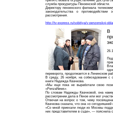
препятствовать осуществлению доступа св
служба прокуратуры Пензенской области.
Директору пензенского филиала телекомм
законодательства о противодействии э
рассмотрения.
http://tv-express.ru/sobitiya/v-penzenskoj-obl
В
п
эк
26.
Под
пра
Вла
одн
переворота, продолжается в Ленинском ра
В среду, 26 ноября, на собеседование с 
книги Надежда Квачкова.
«Мы еще пока не выработали свою пози
«PenzaNews».
По словам Надежды Квачковой, она намер
рассмотрении дела в Пензе или мог участв
Отвечая на вопрос о том, чему посвящена
Квачкова сказала, что она «о сегодняшней 
«Со мной приехали люди из Москвы подде
них представителем в суде», — пояснила с