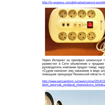
http://tv-express.ru/sobitiya/pod-penzoj-proshli
Через Интернет он приобрел шпионскую т
разместил в Сети объявление о продаже
руководитель компании продал товар, нар
«Судом назначил ему наказание в виде шт
помощник прокурора Пензенской области 
http://www.penzainform.ru/news/crime/2014/11
letnij_penzyak_prodaval_shpionskuyu_tehniku