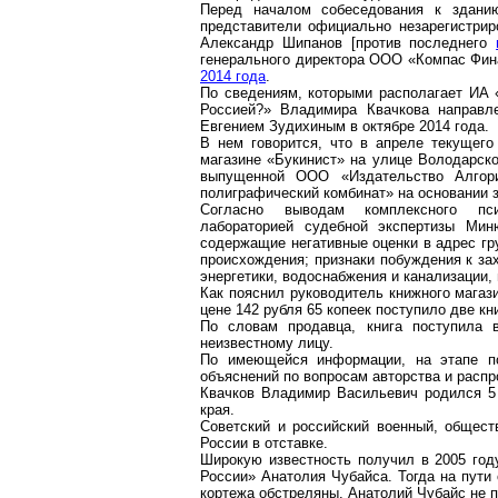
Перед началом собеседования к здани
представители официально незарегистри
Александр Шипанов [против последнего
генерального директора ООО «Компас Фи
2014 года
.
По сведениям, которыми располагает ИА «
Россией?» Владимира Квачкова направл
Евгением Зудихиным в октябре 2014 года.
В нем говорится, что в апреле текущег
магазине «Букинист» на улице Володарско
выпущенной ООО «Издательство Алгор
полиграфический комбинат» на основании 
Согласно выводам комплексного псих
лабораторией судебной экспертизы Мин
содержащие негативные оценки в адрес гр
происхождения; признаки побуждения к за
энергетики, водоснабжения и канализации,
Как пояснил руководитель книжного магази
цене 142 рубля 65 копеек поступило две к
По словам продавца, книга поступила 
неизвестному лицу.
По имеющейся информации, на этапе по
объяснений по вопросам авторства и распро
Квачков Владимир Васильевич родился 5 
края.
Советский и российский военный, общес
России в отставке.
Широкую известность получил в 2005 го
России» Анатолия Чубайса. Тогда на пути
кортежа обстреляны. Анатолий Чубайс не 