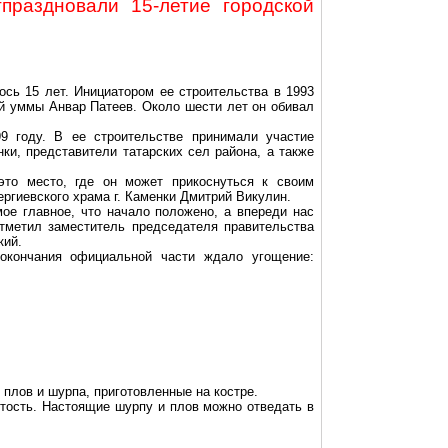
праздновали 15-летие городской
ось 15 лет. Инициатором ее строительства в 1993
ой
уммы
Анвар
Патеев
. Около шести лет он обивал
9 году. В ее строительстве принимали участие
ки, представители татарских сел района, а также
это место, где он может прикоснуться к своим
Сергиевского храма
г
. Каменки Дмитрий
Викулин
.
мое главное, что начало положено, а впереди нас
тметил заместитель председателя правительства
кий
.
 окончания официальной части ждало угощение:
плов и шурпа, приготовленные на костре.
стость.
Настоящие
шурпу и плов можно отведать в