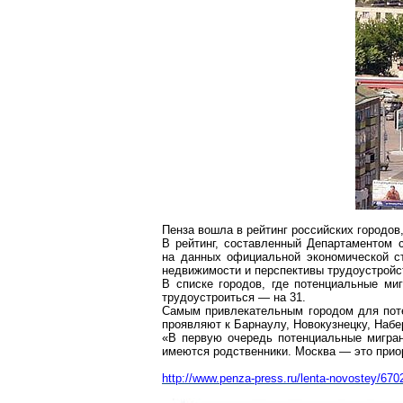
Пенза вошла в рейтинг российских городов
В рейтинг, составленный Департаментом 
на данных официальной экономической с
недвижимости и перспективы трудоустройс
В списке городов, где потенциальные ми
трудоустроиться — на 31.
Самым привлекательным городом для поте
проявляют к Барнаулу, Новокузнецку, Наб
«В первую очередь потенциальные мигрант
имеются родственники. Москва — это прио
http://www.penza-press.ru/lenta-novostey/670