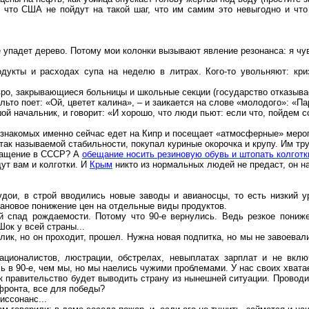
, что США не пойдут на такой шаг, что им самим это невыгодно и ч
 упадет дерево. Потому мои колонки вызывают явление резонанса: я чу
дукты и расходах супа на неделю в литрах. Кого-то увольняют: криз
вро, закрывающиеся больницы и школьные секции (государство отказывае
ьто поет: «Ой, цветет калина», – и заикается на слове «молодого»: «П
й начальник, и говорит: «И хорошо, что люди пьют: если что, пойдем со
х знакомых именно
сейчас
едет на Кипр и посещает «атмосферные» меро
и так называемой стабильности, покупал куриные
окорочка
и крупу.
Им тру
вращение в СССР? А
обещание носить резиновую обувь и штопать колготк
ут вам и колготки. И
Крым
никто из нормальных людей не предаст, он на
дои, в строй вводились новые заводы и авианосцы, то есть низкий 
лановое понижение цен на отдельные виды продуктов.
ий спад рождаемости. Потому что 90-е вернулись. Ведь резкое пониж
Шок у всей страны...
лик, но он проходит, прошел. Нужна новая подпитка, но мы не завоева
националистов, люстрации, обстрелах, невыплатах зарплат и не вкл
ь в 90-е, чем мы, но мы наелись чужими проблемами. У нас своих хватае
ак правительство будет выводить страну из нынешней ситуации. Провод
фронта, все для победы?
иссонанс...