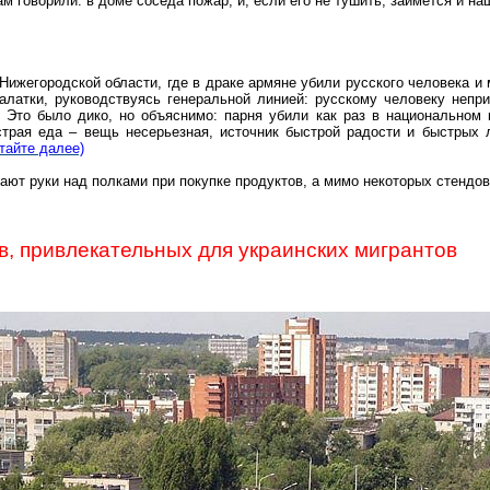
м говорили: в доме соседа пожар, и, если его не тушить, займется и наш
Нижегородской области, где в драке армяне убили русского человека и
латки, руководствуясь генеральной линией: русскому человеку непри
. Это было дико, но объяснимо: парня убили как раз в национальном
страя еда – вещь несерьезная, источник быстрой радости и быстрых 
итайте далее)
ют руки над полками при покупке продуктов, а мимо некоторых стендов
в, привлекательных для украинских мигрантов