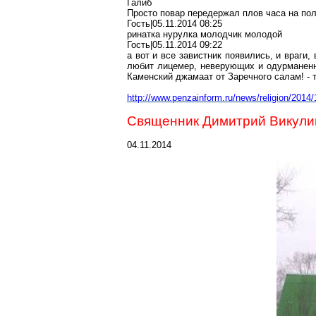
Галиб
Просто повар передержал плов часа на пол
Гость|05.11.2014 08:25
ринатка
нурулка
молодчик молодой
Гость|05.11.2014 09:22
а вот и все завистник появились, и враги
любит лицемер, неверующих и одурманенн
Каменский
джамаат
от Заречного салам! - т
http://www.penzainform.ru/news/religion/201
Священник
Димитрий
Викули
04.11.2014