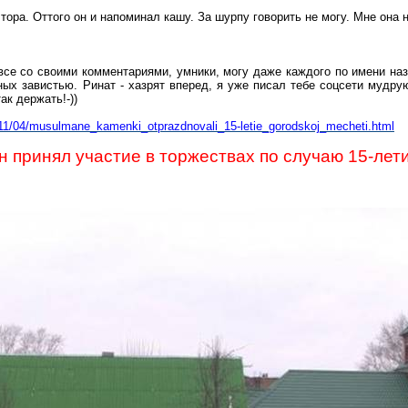
тора. Оттого он и напоминал кашу. За шурпу говорить не могу. Мне о
, все со своими комментариями, умники, могу даже каждого по имени на
ых завистью. Ринат -
хазрят
вперед, я уже писал тебе соцсети мудрую
ак держать!-))
4/11/04/musulmane_kamenki_otprazdnovali_15-letie_gorodskoj_mecheti.html
н
принял участие в торжествах по случаю 15-лет