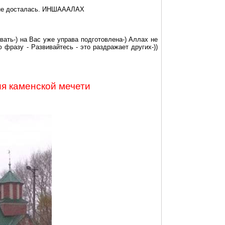
на не досталась. ИНШАААЛАХ
зват
ь-
) на Вас уже управа подготовлена-) Аллах не
 фразу - Развивайтесь - это раздражает други
х-
))
ия
каменской
мечети