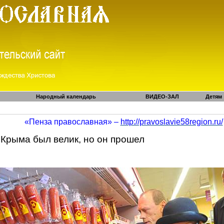
Народный календарь
ВИДЕО-ЗАЛ
Детям
«Пенза православная» –
http://pravoslavie58region.ru/
 Крыма был велик, но он прошел