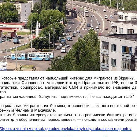
, которые представляют наибольший интерес для мигрантов из Украины.
социологии Финансового университета при Правительстве РФ, вошли 
татистики, соцопросах, материалах СМИ и принимало во внимание дв
тва.
гранты согласились бы купить недвижимость, Пенза находится на 24 
нциальных мигрантов из Украины, в основном — из юго-восточной ее 
ережным Челнам и Махачкале.
ы из Украины интересуются жильем в географически близких регионах
ритет для обеспеченных переселенцев», — пояснили составители рейтин
23/penza-voshla-v-spisok-gorodov-privlekatelnyh-dlya-ukrainskih-migrantov