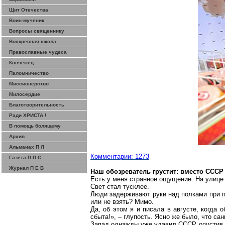
Щит Отечества
Воин-мученик
Вопросы священнику
Воскресная школа
Православные чудеса
Ковчежец
Паломничество
Миссионерство
Милосердие
Благотворительность
Ради ХРИСТА !
В помощь болящему
Архив
Альманах П Л
Комментарии: 1273
Газета П П С
Журнал П Е В
Наш обозреватель грустит: вместо СССР 
Есть у меня странное ощущение. На улице 
Свет стал тусклее.
Люди задерживают руки над полками при по
или не взять? Мимо.
Да, об этом я и писала в августе, когда 
сбыта!», – глупость. Ясно же было, что са
Запад однажды уже удавил СССР, опустив ц