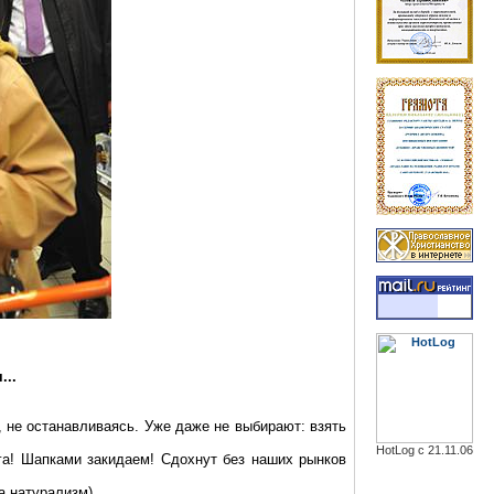
...
 не останавливаясь. Уже даже не выбирают: взять
HotLog с 21.11.06
га
! Шапками закидаем!
Сдохнут
без наших рынков
 натурализм)...