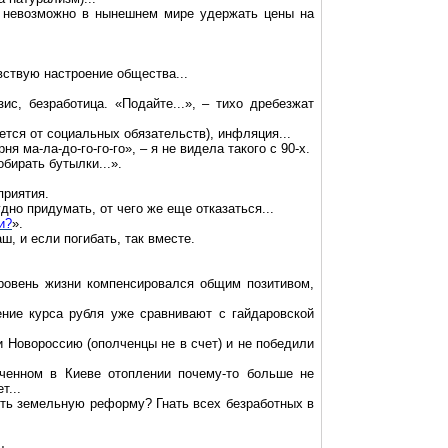
то невозможно в нынешнем мире удержать цены на
вствую настроение общества...
ис, безработица. «Подайте...», – тихо дребезжат
тся от социальных обязательств), инфляция...
арня
ма-ла-до-го-го-го
», – я не видела такого с 90-х.
бирать бутылки...».
приятия.
дно придумать, от чего же еще отказаться...
и?
».
ш, и если погибать, так вместе.
уровень жизни компенсировался общим позитивом,
ение курса рубля уже сравнивают с гайдаровской
ли
Новороссию
(ополченцы не в счет) и не победили
юченном в Киеве отоплении почему-то больше не
т...
ить земельную реформу? Гнать всех безработных в