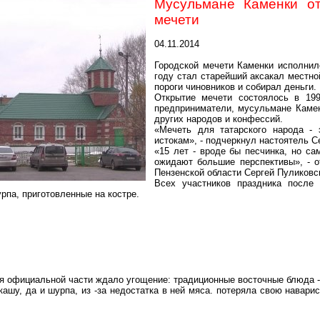
Мусульмане Каменки от
мечети
04.11.2014
Городской мечети Каменки исполнил
году стал старейший аксакал местн
пороги чиновников и собирал деньги.
Открытие мечети состоялось в 199
предприниматели, мусульмане Камен
других народов и конфессий.
«Мечеть для татарского народа - 
истокам», - подчеркнул настоятель 
«15 лет - вроде бы песчинка, но са
ожидают большие перспективы», - о
Пензенской области Сергей
Пуликовс
Всех участников праздника после
рпа, приготовленные на костре.
я официальной части ждало угощение: традиционные восточные блюда - 
кашу, да и шурпа, из
-з
а недостатка в ней мяса. потеряла свою навари