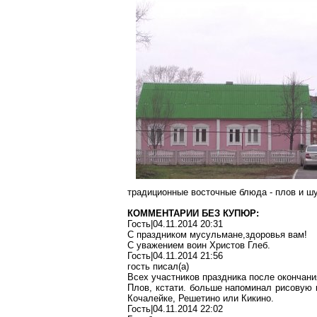
традиционные восточные блюда - плов и шу
КОММЕНТАРИИ БЕЗ КУПЮР:
Гость|04.11.2014 20:31
С праздником
мусульмане
,з
доровья
вам!
С уважением воин Христов Глеб.
Гость|04.11.2014 21:56
гость писа
л(
а)
Всех участников праздника после окончани
Плов, кстати. больше напоминал рисовую 
Кочалейке
,
Решетино
или
Кикино
.
Гость|04.11.2014 22:02