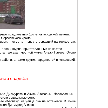
лучаю празднования 15-летия городской мечети.
ь Сергиевского храма.
тивы», – отметил присутствовавший на торжествах
 плов и шурпа, приготовленные на костре.
 стал аксакал
местной
уммы
Анвар
Патеев
. Около
района, а также других народностей и конфессий.
ьная свадьба
дьбе
Дилмурата
и
Азизы
Азизовых. Новобрачный -
омили социальные сети.
ее обеспечу, на улице она не останется. В конце
казал
Дилмурад
Азизов.