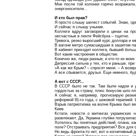
Мне после той колонки горячо возражали
энергоносители...
И кто был прав?
Я просто слышу шелест событий. Знаю, где
И сейчас я слышу уныние.
Коллеги вдруг заговорили о ценах на про
несчастные в ленте
Фейсбука
– тщетно.
Тревога, резко выросший курс доллара и е
В вагоне метро сумасшедшая в зашитом пал
В кабинет приходит коллега, бывший большо
Вот какие настроения в обществе.
Конечно же, люди разные, и кто-то из мои
Депрессия сильна у тех, кто и раньше, пр
«А как же Крым? – спросят меня. – А воз
А все сбывается, друзья. Еще немного, буд
А во
т с СССР
...
В СССР было не так. Там были надои и у
гордостью за страну, плюс бонусом шло п
А сейчас я, например, прогнозирую резк
реформой 91-го года, с шоковой терапией. 
Взрыв патриотизма на волне Крыма был ве
Киев.
Кстати, новости о митингах украинских 
развлекают. Да, Украина глубже погрузилас
Хотелось бы понятных действий, плана, к
поле? Отстраивать предприятия? Все для 
Но ведь фронта-то нет, вот и когнитивный д