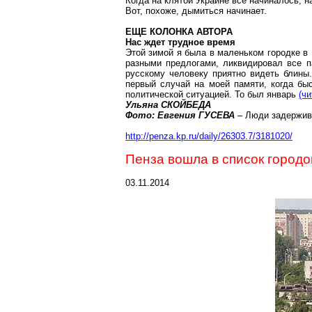
Когда на клятой Украине все начиналось, на
Вот, похоже, дымиться начинает.
ЕЩЕ КОЛОНКА АВТОРА
Нас ждет трудное время
Этой зимой я была в маленьком городке в 
разными предлогами, ликвидировал все па
русскому человеку приятно видеть блины
первый случай на моей памяти, когда бы
политической ситуацией. То был январь
(ч
Ульяна
СКОЙБЕДА
Фото: Евгения ГУСЕВА
– Люди задержива
http://penza.kp.ru/daily/26303.7/3181020/
Пенза вошла в список городо
03.11.2014