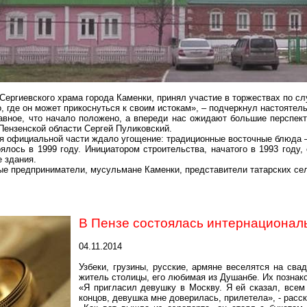
 Сергиевского храма города Каменки, принял участие в торжествах по с
, где он может прикоснуться к своим истокам», – подчеркнул настоятел
лавное, что начало положено, а впереди нас ожидают большие перспек
Пензенской области Сергей
Пуликовский
.
я официальной части ждало угощение: традиционные восточные блюда –
ялось в 1999 году. Инициатором строительства, начатого в 1993 году,
е здания.
е предприниматели, мусульмане Каменки, представители татарских сел 
В Пензе состоялась интернационал
04.11.2014
Узбеки, грузины, русские, армяне веселятся на сва
житель столицы, его любимая из Душанбе. Их познак
«Я пригласил девушку в Москву. Я ей сказал, всем 
концов, девушка мне доверилась, прилетела», - расс