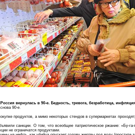
Россия вернулась в 90-е. Бедность, тревога, безработица, инфляция
снова 90-е.
купке продуктов, а мимо некоторых стендов в супермаркетах проходят,
объявили санкции. О том, что всеобщее патриотическое ржание: «
Бу-га-
нкции не ограничатся продуктами.
ены на нефть, как убийца опускает голову жертвы под воду (простите за