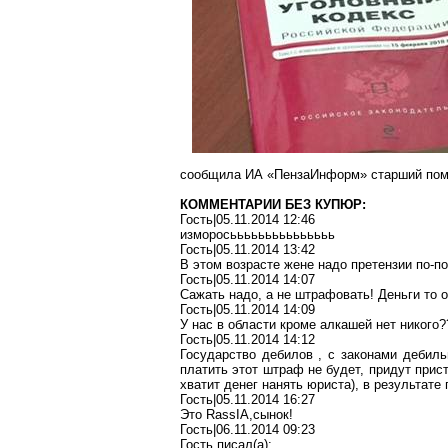
сообщила ИА «ПензаИнформ» старший пом
КОММЕНТАРИИ БЕЗ КУПЮР:
Гость|05.11.2014 12:46
изморосььььььььььььььь
Гость|05.11.2014 13:42
В этом возрасте жене надо претензии по-по
Гость|05.11.2014 14:07
Сажать надо, а не штрафовать! Деньги то о
Гость|05.11.2014 14:09
У нас в области кроме алкашей нет никого?
Гость|05.11.2014 14:12
Государство дебилов , с законами дебиль
платить этот штраф не будет, придут приста
хватит денег нанять юриста), в результате
Гость|05.11.2014 16:27
Это RassIA,сынок!
Гость|06.11.2014 09:23
Гость писал(a):