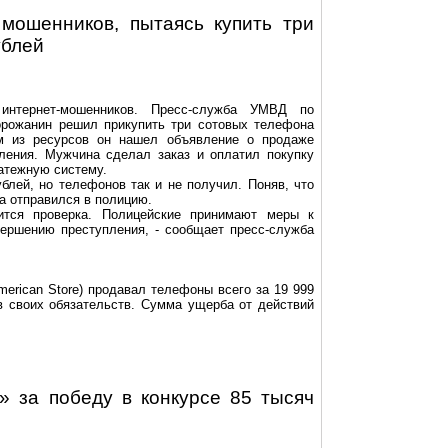
мошенников, пытаясь купить три
ублей
интернет-мошенников. Пресс-служба УМВД по
горожанин решил прикупить три сотовых телефона
м из ресурсов он нашел объявление о продаже
ления. Мужчина сделал заказ и оплатил покупку
атежную систему.
блей, но телефонов так и не получил. Поняв, что
а отправился в полицию.
ится проверка. Полицейские принимают меры к
вершению преступления, - сообщает пресс-служба
merican Store) продавал телефоны всего за 19 999
ив своих обязательств. Сумма ущерба от действий
» за победу в конкурсе 85 тысяч