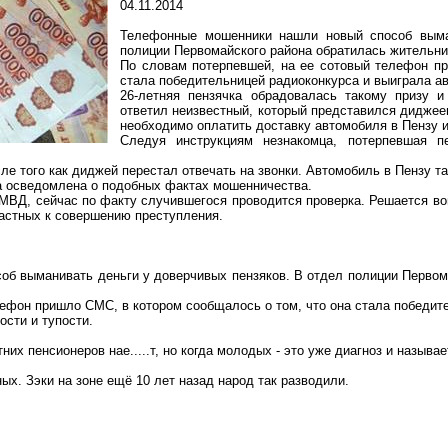
04.11.2014
Телефонные мошенники нашли новый способ выма
полиции Первомайского района обратилась жительниц
По словам потерпевшей, на ее сотовый телефон пр
стала победительницей радиоконкурса и выиграла а
26-летняя пензячка обрадовалась такому призу 
ответил неизвестный, который представился диджеем
необходимо оплатить доставку автомобиля в Пензу 
Следуя инструкциям незнакомца, потерпевшая 
ле того как диджей перестал отвечать на звонки. Автомобиль в Пензу та
а осведомлена о подобных фактах мошенничества.
МВД, сейчас по факту случившегося проводится проверка. Решается во
астных к совершению преступления.
б выманивать деньги у доверчивых пензяков. В отдел полиции Первом
лефон пришло СМС, в котором сообщалось о том, что она стала победит
ости и тупости.
тних пенсионеров нае.....т, но когда молодых - это уже диагноз и называе
ых. Зэки на зоне ещё 10 лет назад народ так разводили.