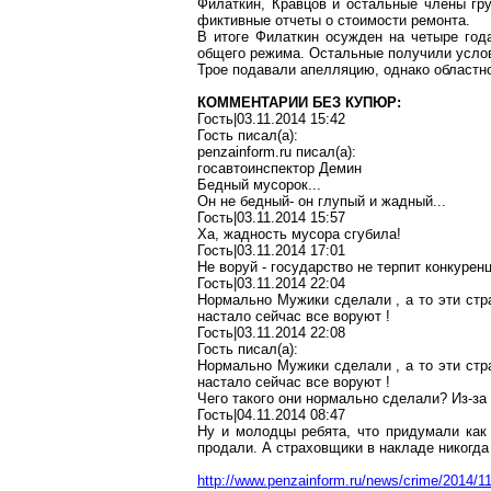
Филаткин, Кравцов и остальные члены гр
фиктивные отчеты о стоимости ремонта.
В итоге Филаткин осужден на четыре года
общего режима. Остальные получили усло
Трое подавали апелляцию, однако областно
КОММЕНТАРИИ БЕЗ КУПЮР:
Гость|03.11.2014 15:42
Гость писал(a):
penzainform.ru писал(a):
госавтоинспектор Демин
Бедный мусорок...
Он не бедный- он глупый и жадный...
Гость|03.11.2014 15:57
Ха, жадность мусора сгубила!
Гость|03.11.2014 17:01
Не воруй - государство не терпит конкуренц
Гость|03.11.2014 22:04
Нормально Мужики сделали , а то эти стра
настало сейчас все воруют !
Гость|03.11.2014 22:08
Гость писал(a):
Нормально Мужики сделали , а то эти стра
настало сейчас все воруют !
Чего такого они нормально сделали? Из-з
Гость|04.11.2014 08:47
Ну и молодцы ребята, что придумали как 
продали. А страховщики в накладе никогда 
http://www.penzainform.ru/news/crime/2014/1