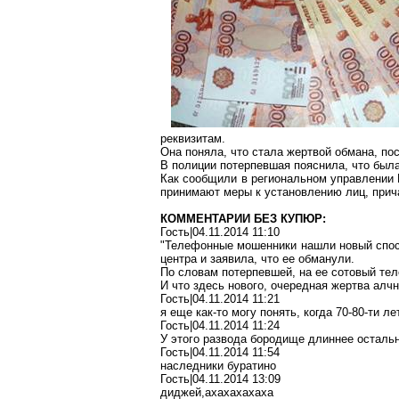
реквизитам.
Она поняла, что стала жертвой обмана, пос
В полиции потерпевшая пояснила, что был
Как сообщили в региональном управлении 
принимают меры к установлению лиц, прич
КОММЕНТАРИИ БЕЗ КУПЮР:
Гость|04.11.2014 11:10
"Телефонные мошенники нашли новый спосо
центра и заявила, что ее обманули.
По словам потерпевшей, на ее сотовый те
И что здесь нового, очередная жертва алчн
Гость|04.11.2014 11:21
я еще как-то могу понять, когда 70-80-ти ле
Гость|04.11.2014 11:24
У этого развода бородище длиннее остальн
Гость|04.11.2014 11:54
наследники буратино
Гость|04.11.2014 13:09
диджей,ахахахахаха