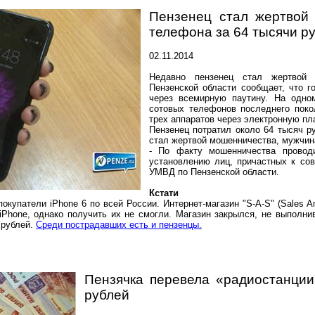
Пензенец стал жертвой 
телефона за 64 тысячи р
02.11.2014
Недавно пензенец стал жертвой 
Пензенской области сообщает, что 
через всемирную паутину. На одно
сотовых телефонов последнего поко
трех аппаратов через электронную пл
Пензенец потратил около 64 тысяч ру
стал жертвой мошенничества, мужчин
- По факту мошенничества провод
установлению лиц, причастных к со
УМВД по Пензенской области.
Кстати
купатели iPhone 6 по всей России. Интернет-магазин "S-A-S" (Sales A
iPhone, однако получить их не смогли. Магазин закрылся, не выполн
 рублей.
Среди пострадавших есть и пензенцы.
Пензячка перевела «радиостанции
рублей