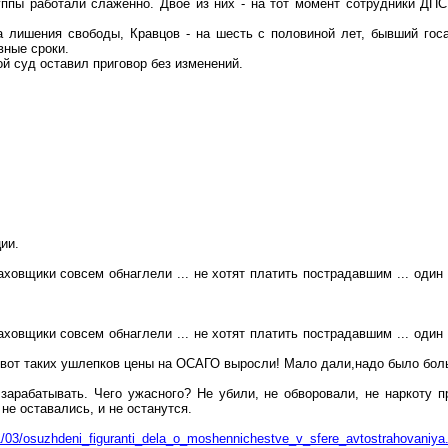
уппы работали слаженно. Двое из них - на тот момент сотрудники ДП
 лишения свободы, Кравцов - на шесть с половиной лет, бывший госа
вные сроки.
й суд оставил приговор без изменений.
ии.
ховщики совсем обнаглели ... не хотят платить пострадавшим ... один Р
ховщики совсем обнаглели ... не хотят платить пострадавшим ... один Р
а вот таких ушлепков цены на ОСАГО выросли! Мало дали,надо было бол
зарабатывать. Чего ужасного? Не убили, не обворовали, не наркоту 
не оставались, и не останутся.
1/03/osuzhdeni_figuranti_dela_o_moshennichestve_v_sfere_avtostrahovaniya