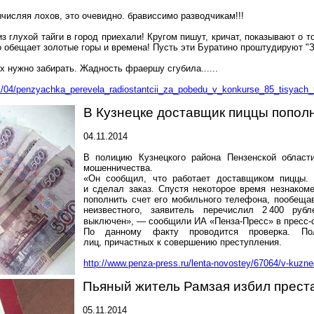
ычисляя лохов, это очевидно. брависсимо разводчикам!!!
з глухой тайги в город приехали! Кругом пишут, кричат, показывают о т
о обещает золотые горы и времена! Пусть эти Буратино проштудируют "
 нужно забирать. Жадность фраершу сгубила......
1/04/penzyachka_perevela_radiostantcii_za_pobedu_v_konkurse_85_tisyach_r
В Кузнецке доставщик пиццы попол
04.11.2014
В полицию Кузнецкого района Пензенской области
мошенничества.
«Он сообщил, что работает доставщиком пиццы. 
и сделал заказ. Спустя некоторое время незнаком
пополнить счет его мобильного телефона, пообещав
неизвестного, заявитель перечислил 2
400 рубл
выключен», — сообщили ИА «Пенза-Пресс» в пресс-
По данному факту проводится проверка. По
лиц, причастных к совершению преступления.
http://www.penza-press.ru/lenta-novostey/67064/v-kuzn
Пьяный житель Рамзая избил прест
05.11.2014