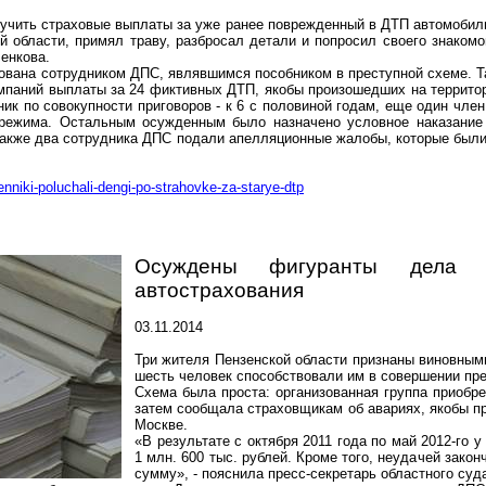
олучить страховые выплаты за уже ранее поврежденный в ДТП автомобил
й области, примял траву, разбросал детали и попросил своего знаком
ченкова.
ована сотрудником ДПС, являвшимся пособником в преступной схеме. Та
мпаний выплаты за 24 фиктивных ДТП, якобы произошедших на террито
ник по совокупности приговоров - к 6 с половиной годам, еще один член
 режима. Остальным осужденным было назначено условное наказание 
 также два сотрудника ДПС подали апелляционные жалобы, которые были
enniki-poluchali-dengi-po-strahovke-za-starye-dtp
Осуждены фигуранты дела
автострахования
03.11.2014
Три жителя Пензенской области признаны виновным
шесть человек способствовали им в совершении пр
Схема была проста: организованная группа приобр
затем сообщала страховщикам об авариях, якобы пр
Москве.
«В результате с октября 2011 года по май 2012-го 
1 млн. 600 тыс. рублей. Кроме того, неудачей зако
сумму», - пояснила пресс-секретарь областного суд