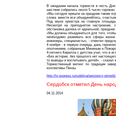
В ожидании начала торжеств в честь Дня 
шествие собрались около 5 тысяч горожан.
«Мы сегодня пришли на праздник таким огр
слова: вместе все объединяйтесь, счастье
Под звуки оркестра на главную площадь
Несмотря на приподнятое настроение, 
обстановка далека от идеальной, праздник
«Мы должны объединиться для того, чтобы 
необходимо развивать все сферы жизни
инженеры, специалисты», - отметил предс
4 ноября - в первую очередь дань героич
ополчением, собранным Мининым и Пожарск
4-летнего Кирилла с детства учат, что в ис
«Без истории, без прошлого нет настоящего
то выводы и воспитывать детей», - сказал 
Торжественный митинг по традиции заве
коллективы Пензы.
http://tv-express.ru/sobitiya/penzency-otmetil
Сердобск отметил День наро
04.11.2014