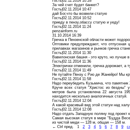
Гость|02.11.2014 10:28
За чей счет будет банкет?
Гость|02.11.2014 10:47
дай Бог,что бы возвели статую
Гость|02.11.2014 10:52
приеду в пензу,обассу статую и уеду!
Гость|02.11.2014 11:24
penzainform.ru
31.10.2014 16:39
Гречка в Пензенской области может подоро
Оптовики предупреждают, что отпускная ц
прилавках магазинов и рынков гречка стан
Гость|02.11.2014 11:30
Вавилонская башня - это круто, но лучше 
Гость|02.11.2014 11:36
Электрички отменили, гречка дорожает, а т
Гость|02.11.2014 11:49
Не путайте Пензу с Рио де Жанейро! Мы кр
Гость|02.11.2014 11:58
Надо переубедить Кузьмича, что памятник
Круче всех статуя "Христос из бездны" 
метров
была установлена 22 августа 195
находится несколько аналогичных статуй.
Гость|02.11.2014 12:04
А какой красивый вид этой статуи над халу
Гость|02.11.2014 12:08
Надо отдать Западную поляну под проект к
Самая высокая статуя в мире "Будда Весе
из чистой меди —
128 м
, общая —
158 м
.
← Ctrl пред.
1
2
3
4
5
6
7
8
9
с