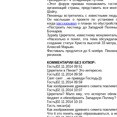
«Этот форум призван познакомить госте
организаций страны, представить все мног
Шойгу.
Пензенцы встретились с известными людь
Он наслышан о проекте по установке с
когда
рассказывал
о планах по обустройст
«Построить лестницу до Западной Поляны
Бочкарев.
Зурабу Церетели, известному монументаль
«Насколько я понял, эта тема обсуждала
создание статуи Христа высотой
33 метра
Алексей Марьин.
Фестиваль продлится до 6 ноября. Пензен
регионов.
КОММЕНТАРИИ БЕЗ КУПЮР:
Гость|02.11.2014 09:51
Церетели в Пензе? Это интересно.
Гость|02.11.2014 09:58
Свят свят ...не приведи Господь)))
Гость|02.11.2014 09:59
Как изображение древнего семита повлияе
Гость|02.11.2014 10:07
Церетели? Мало ему, что испортил облик
бюджет и обезобразить Западную Поляну?
Гость|02.11.2014 10:15
Гость писал(a):
Как изображение древнего семита повлияе
Что б это понять надо образовываться, а н