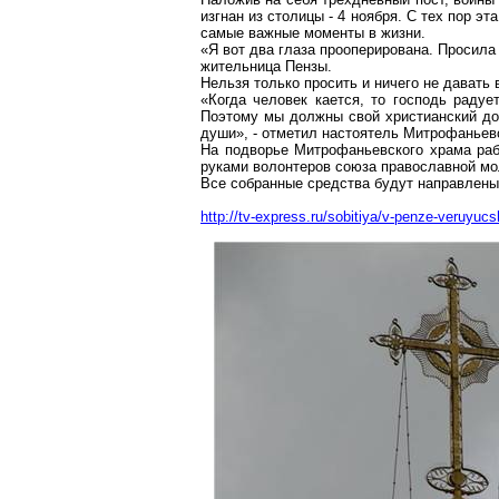
изгнан из столицы - 4 ноября. С тех пор 
самые важные моменты в жизни.
«Я вот два глаза прооперирована. Просила 
жительница Пензы.
Нельзя только просить и ничего не давать 
«Когда человек кается, то господь раду
Поэтому мы должны свой христианский дол
души», - отметил настоятель Митрофаньев
На подворье Митрофаньевского храма рабо
руками волонтеров союза православной мо
Все собранные средства будут направлены
http://tv-express.ru/sobitiya/v-penze-veruyuc