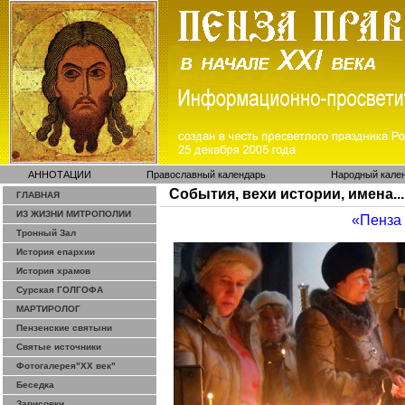
АННОТАЦИИ
Православный календарь
Народный кале
События, вехи истории, имена...
ГЛАВНАЯ
ИЗ ЖИЗНИ МИТРОПОЛИИ
«Пенза
Тронный Зал
История епархии
История храмов
Сурская ГОЛГОФА
МАРТИРОЛОГ
Пензенские святыни
Святые источники
Фотогалерея"ХХ век"
Беседка
Зарисовки