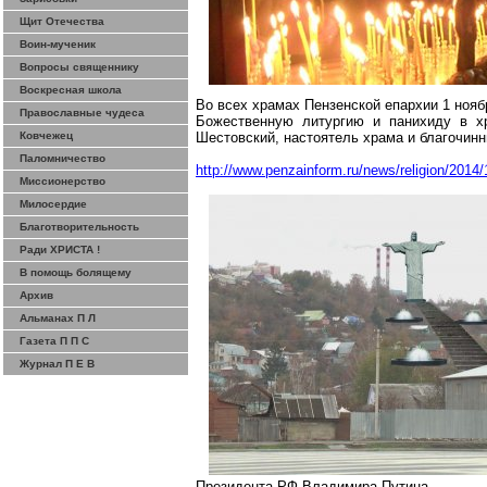
Щит Отечества
Воин-мученик
Вопросы священнику
Воскресная школа
Во всех храмах Пензенской епархии 1 ноя
Православные чудеса
Божественную литургию и панихиду в х
Ковчежец
Шестовский, настоятель храма и благочинн
Паломничество
http://www.penzainform.ru/news/religion/2014
Миссионерство
Милосердие
Благотворительность
Ради ХРИСТА !
В помощь болящему
Архив
Альманах П Л
Газета П П С
Журнал П Е В
Президента РФ Владимира Путина.