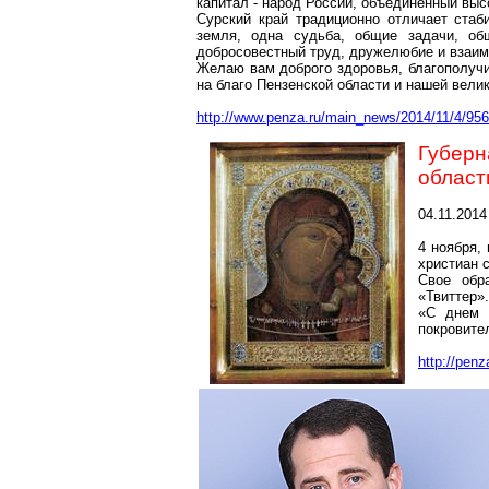
капитал - народ России, объединенный вы
Сурский край традиционно отличает ста
земля, одна судьба, общие задачи, о
добросовестный труд, дружелюбие и взаим
Желаю вам доброго здоровья, благополучи
на благо Пензенской области и нашей вели
http://www.penza.ru/main_news/2014/11/4/95
Губер
област
04.11.2014
4 ноября,
христиан 
Свое обр
«Твиттер».
«С днем 
покровите
http://pen