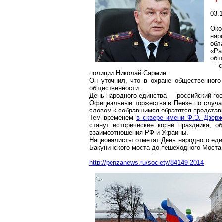
03.
Око
нар
обл
«Ра
общ
— с
полиции Николай Сармин.
Он уточнил, что в охране общественного
общественности.
День народного единства — российский гос
Официальные торжества в Пензе по случа
словом к собравшимся обратятся представ
Тем временем
в сквере имени Ф.Э. Дзерж
станут исторические корни праздника, 
взаимоотношения РФ и Украины.
Националисты отметят День народного ед
Бакунинского моста до пешеходного Моста д
http://penzanews.ru/society/84149-2014