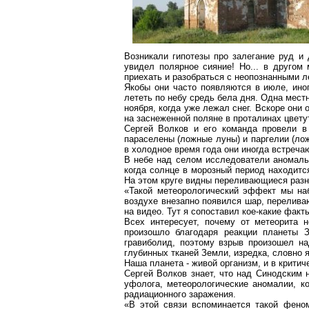
Возникали гипотезы про залегание руд и 
увидел полярное сияние! Но... в другом
приехать и разобраться с неопознанными 
Якобы они часто появляются в июле, иног
лететь по небу средь бела дня. Одна мест
ноября, когда уже лежал снег. Вскоре они 
на заснеженной поляне в проталинах цвету
Сергей Волков и его команда провели в
параселены (ложные луны) и паргелии (ло
в холодное время года они иногда встреча
В небе над селом исследователи аномаль
когда солнце в морозный период находится
На этом круге видны переливающиеся разн
«Такой метеорологический эффект мы на
воздухе внезапно появился шар, перелива
на видео. Тут я сопоставил кое-какие факт
Всех интересует, почему от метеорита 
произошло благодаря реакции планеты 
гравиболид, поэтому взрыв произошел над
глубинных тканей Земли, изредка, словно 
Наша планета - живой организм, и в крити
Сергей Волков знает, что над Синодским 
уфолога, метеорологические аномалии, к
радиационного заражения.
«В этой связи вспоминается такой феном