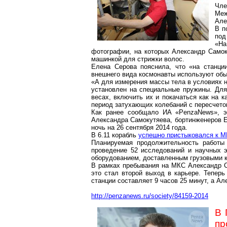
Чле
Меж
Але
В п
под
«На
фотографии, на которых Александр Самок
машинкой для стрижки волос.
Елена Серова пояснила, что «на станции
внешнего вида космонавты используют обы
«А для измерения массы тела в условиях 
установлен на специальные пружины. Для 
весах, включить их и покачаться как на 
период затухающих колебаний с пересчетом
Как ранее сообщало ИА «PenzaNews», э
Александра Самокутяева, бортинженеров 
ночь на 26 сентября 2014 года.
В 6.11 корабль
успешно пристыковался к 
Планируемая продолжительность работы 
проведение 52 исследований и научных 
оборудованием, доставленным грузовыми 
В рамках пребывания на МКС Александр 
это стал второй выход в карьере. Тепер
станции составляет 9 часов 25 минут, а А
http://penzanews.ru/society/84159-2014
В 
пр