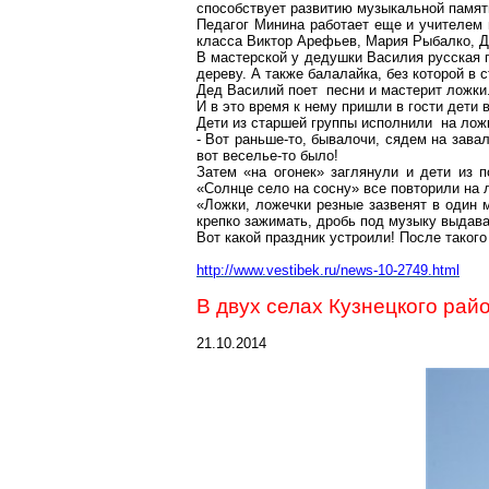
способствует развитию музыкальной памяти
Педагог Минина работает еще и учителем
класса Виктор Арефьев, Мария Рыбалко, Д
В мастерской у дедушки Василия русская п
дереву. А также балалайка, без которой в 
Дед Василий поет песни и мастерит ложки
И в это время к нему пришли в гости дети
Дети из старшей группы исполнили на ло
- Вот раньше-то, бывалочи, сядем на завал
вот веселье-то было!
Затем «на огонек» заглянули и дети из 
«Солнце село на сосну» все повторили на 
«Ложки, ложечки резные зазвенят в один м
крепко зажимать, дробь под музыку выдава
Вот какой праздник устроили! После такого
http://www.vestibek.ru/news-10-2749.html
В двух селах Кузнецкого рай
21.10.2014