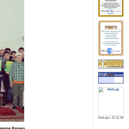
HotLog с 21.11.06
тецов Корана.