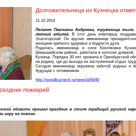
Долгожительница из Кузнецка отме
21.10.2014
Пелагея Павловна Андреева, труженица тыла 
летний юбилей.
В этот день юбиляршу поздрави
Златогорский. Он вручил имениннице президентск
женщине крепкого здоровья и бодрости духа.
Родилась именинница в селе Козляковка Кузне
Шемышейском районе, работала в колхозе дояркой, 
Кузнецк. Порядка 30 лет прожила в Оренбургской об
на родину, где до выхода на заслуженный отдых тру
Сегодня именинница окружена заботой родных и бл
будущее с оптимизмом.
http://gorodkuzneck.ru/news/id/6040
праздник ложкарей
енской области прошел праздник в стиле традиций русской на
 игру на ложках.