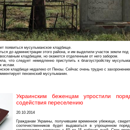
ет появиться мусульманское кладбище.
ься до администрации этого района, и им выделили участок земли под 
авославным кладбищем, но окажется отделенным от него забором.
ла, что следует немедленно приступить к благоустройству мусульма
х ислам.
анское кладбище недалеко от Пензы. Сейчас очень трудно с захоронени
комментирует пензенский мусульманин.
Украинским беженцам упростили поря
содействия переселению
20.10.2014
Гражданам Украины, получившим временное убежище, свидет
соотечественников будет выдаваться в упрощенном поряд
госпрограммы сокращен с 60 до 15 рабочих дней. Срок пров