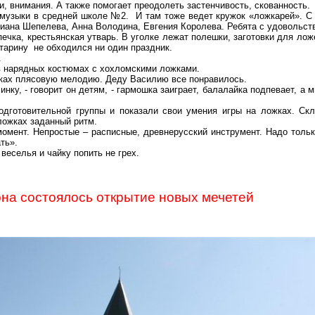
, внимания. А также помогает преодолеть застенчивость, скованность.
 музыки в средней школе №2. И там тоже ведет кружок «ложкарей». С
иана Шепелева, Анна Володина, Евгения Королева. Ребята с удовольств
ечка, крестьянская утварь. В уголке лежат полешки, заготовки для лож
старину не обходился ни один праздник.
.
 в нарядных костюмах с хохломскими ложками.
жках плясовую мелодию. Деду Василию все понравилось.
инку, - говорит он детям, - гармошка заиграет, балалайка подпевает, а
подготовительной группы и показали свои умения игры на ложках. С
ложках заданный ритм.
омент. Непростые – расписные, древнерусский инструмент. Надо только
ть».
 веселья и чайку попить не грех.
она состоялось открытие новых мечетей