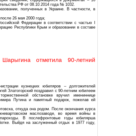
ельства РФ от 08.10.2014 года № 1032.
азовании, полученных в Украине. В частности, в
после 26 мая 2000 года;
оссийской Федерации в соответствии с частью I
ерацию Республики Крым и образовании в составе
 Шарыгина отметила 90-летний
истрации кузнецких юбиляров – долгожителей
ргей Златогорский поздравил с 90-летним юбилеем
оржественной обстановке вручил имениннице
имира Путина и памятный подарок, пожелав ей
овска, откуда она родом. После окончания курса
жневартовском маслозаводе, во время войны в
 пароходы. В послефронтовые годы юбилярша
ботке. Выйдя на заслуженный отдых в 1977 году,