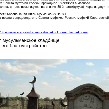
е Совета муфтиев России, проходило 18 октября в Иваново.
ались в трех номинациях: на знание 30-й части(джуза) Корана, двух
части Корана занял Айюб Бухменов из Пензы.
а вошли сопредседатель Совета муфтиев России, муфтий Саратовской
228/penzenec-zanyal-vtoroe-mesto-na-konkurse-chtecov-korana
я мусульманское кладбище
 его благоустройство