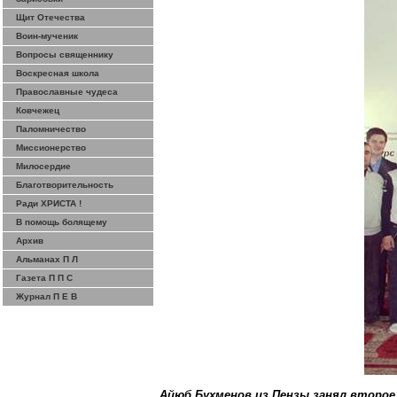
Щит Отечества
Воин-мученик
Вопросы священнику
Воскресная школа
Православные чудеса
Ковчежец
Паломничество
Миссионерство
Милосердие
Благотворительность
Ради ХРИСТА !
В помощь болящему
Архив
Альманах П Л
Газета П П С
Журнал П Е В
Айюб Бухменов из Пензы занял второе 