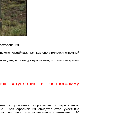
захоронения.
нского кладбища, так как оно является огромной
ем людей, исповедующих ислам, потому что кругом
док вступления в госпрограмму
ельство участника госпрограммы по переселению
ке. Срок оформления свидетельства участника
ерки сведений, содержащихся в документах – 10