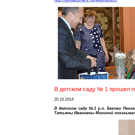
http://gorodkuzneck.ru/news/id/6037
В детском саду № 1 прошел 
20.10.2014
В детском саду №1 р.п. Беково Пенз
Татьяны Ивановны Мининой показывали