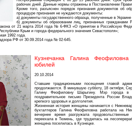
рабочих дней. Данные нормы отражены в Постановлении Правит
Кроме того, разъяснен порядок признания документов об обр
процедуре признания не нуждаются документы:
а) документы государственного образца, полученные в Украине 
б) документы об образовании лиц, признанных гражданами Р
закона от 21 марта 2014 года № 6-ФКЗ «О принятии в Российскую Фед
Республики Крым и города федерального значения Севастополя»;
мая 1992 года.
дзора РФ от 30.09.2014 года № 02-645.
Кузнечанка Галина Феофиловна
юбилей
20.10.2014
Ставшие традиционными посещения главой админ
продолжаются. В минувшую субботу, 18 октября, Се
Галину Феофиловну Шарыгину. Мэр города в т
поздравительное письмо Президента России Влад
крепкого здоровья и долголетия.
Жизненная история женщины начинается с Нижневарт
бухгалтеров Галина Феофиловна работала на Ни
вечернее время разгружала продовольственные
переехала в Тюмень, где трудилась на лесоперера
женщина поселилась в Кузнецке.