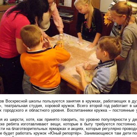
ов Воскресной школы пользуются занятия в кружках, работающих в ду
», театральная студия, хоровой кружок. Всего второй год работает в 
х городского и областного уровня. Воспитанники кружка – постоянные
я из шерсти, хотя, как принято говорить, по уровню популярности у д
жке ребята изготавливают вещи, которые в быту требуются постоянно
сти на благотворительных ярмарках и акциях, которые регулярно проводи
ле будет работать кружок «Юный репортёр». Занимающиеся там дети п