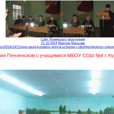
Сайт
Лунинского
благочиния
21.10.2014
Максим Мальцев
.ru/2014/10/21/ierej-pavel-kurganov-prinyal-uchastie-v-obshheshkolnom-sobran
тии Пензенском с учащимися МБОУ СОШ №4 г. Ку