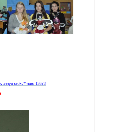
zovannye-uroki/#more-13673
о