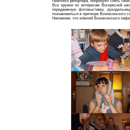
газетного репортёра, попробуют снять свой
Все кружки по интересам Воскресной шк
передвижную фотовыставку,
рукодельни
познакомиться в притворе Вознесенского с
Напомним, что юбилей Вознесенского кафед