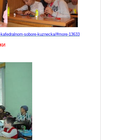
om-kafedralnom-sobore-kuznecka/#more-13633
ки