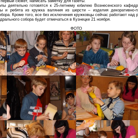
 первый сюжет, написать заметку для газеты.
олы деятельно готовятся к 25-летнему юбилею Вознесенского кафед
цы
и ребята из кружка валяния из шерсти – изделия декоративно-п
обора. Кроме того, все без исключения кружковцы сейчас работают над 
рального собора будет отмечаться в Кузнецке 21 ноября.
ФОТО