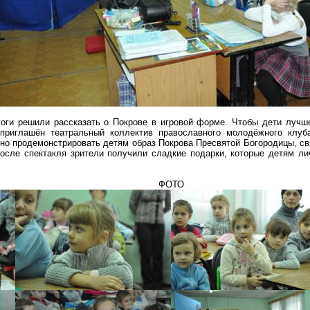
ги решили рассказать о Покрове в игровой форме. Чтобы дети лучш
 приглашён театральный коллектив православного молодёжного клу
но продемонстрировать детям образ Покрова Пресвятой Богородицы, с
После спектакля зрители получили сладкие подарки, которые детям л
ФОТО