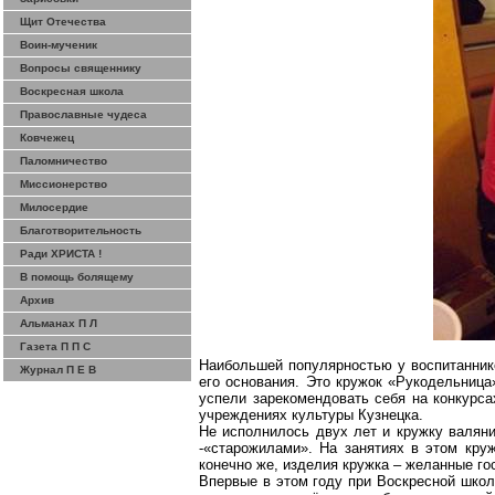
Щит Отечества
Воин-мученик
Вопросы священнику
Воскресная школа
Православные чудеса
Ковчежец
Паломничество
Миссионерство
Милосердие
Благотворительность
Ради ХРИСТА !
В помощь болящему
Архив
Альманах П Л
Газета П П С
Наибольшей популярностью у воспитанник
Журнал П Е В
его основания. Это кружок «Рукодельница
успели зарекомендовать себя на конкурса
учреждениях культуры Кузнецка.
Не исполнилось двух лет и кружку валяни
-«
старожилами». На занятиях в этом кру
конечно же, изделия кружка – желанные го
Впервые в этом году при Воскресной шко