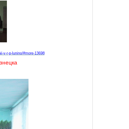
ii-v-r-p-lunino/#more-13698
знецка