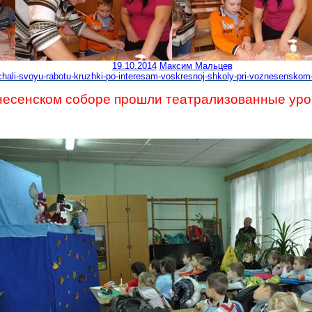
19.10.2014
Максим Мальцев
achali-svoyu-rabotu-kruzhki-po-interesam-voskresnoj-shkoly-pri-voznesensk
несенском соборе прошли театрализованные уро