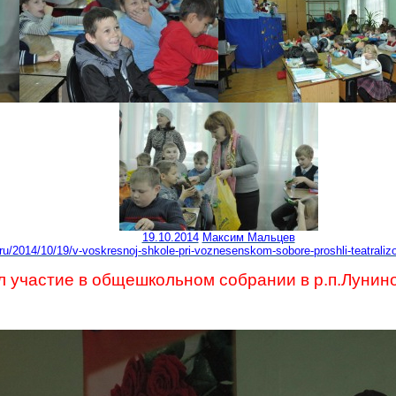
19.10.2014
Максим Мальцев
.ru/2014/10/19/v-voskresnoj-shkole-pri-voznesenskom-sobore-proshli-teatrali
л участие в общешкольном собрании в
р.п
.Л
унин