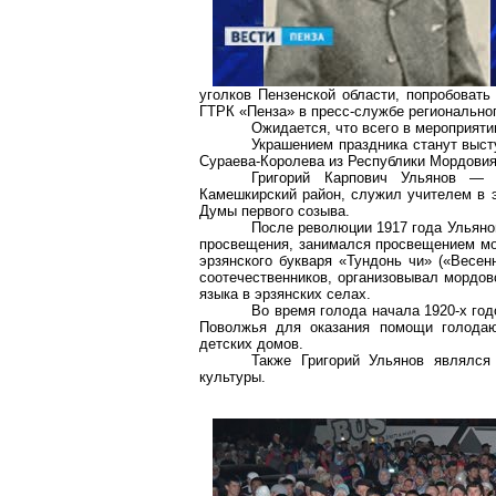
уголков Пензенской области, попробоват
ГТРК «Пенза» в пресс-службе региональног
Ожидается, что всего в мероприяти
Украшением праздника станут выс
Сураева-Королева
из Республики Мордовия
Григорий
Карпович
Ульянов — 
Камешкирский
район, служил учителем в э
Думы первого созыва.
После революции 1917 года Ульянов
просвещения, занимался просвещением мор
эрзянского букваря «
Тундонь
чи
» («Весен
соотечественников, организовывал мордов
языка в эрзянских селах.
Во время голода начала 1920-х го
Поволжья для оказания помощи голодаю
детских домов.
Также Григорий Ульянов являлся
культуры.