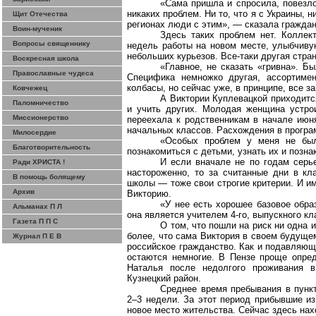
«Сама пришла и спросила, повезло
никаких проблем. Ни то, что я с Украины, н
Щит Отечества
регионах люди с этим», — сказала гражда
Воин-мученик
Здесь таких проблем нет. Коллек
Вопросы священнику
недель работы на новом месте, улыбчиву
небольших курьезов. Все-таки другая стра
Воскресная школа
«Главное, не сказать «гривна». Б
Православные чудеса
Специфика немножко другая, ассортимен
колбасы, но сейчас уже, в принципе, все 
Ковчежец
А Виктории
Куплевацкой
приходится
Паломничество
и учить других. Молодая женщина устро
Миссионерство
переехала к родственникам в начале июня
начальных классов. Расхождения в програ
Милосердие
«Особых проблем у меня не был
Благотворительность
познакомиться с детьми, узнать их и позн
И если вначале не по годам серь
Ради ХРИСТА !
настороженно, то за считанные дни в кл
В помощь болящему
школы — тоже свои строгие критерии. И и
Архив
Викторию.
«У нее есть хорошее базовое обра
Альманах П Л
она является учителем 4-го, выпускного 
Газета П П С
О том, что пошли на риск ни одна 
более
,
что сама Виктория в своем будуще
Журнал П Е В
российское гражданство. Как и подавляющ
остаются немногие. В Пензе проще опред
Наталья после недолгого проживания в
Кузнецкий район.
Среднее время пребывания в пунк
2–3 недели. За этот период прибывшие из
новое место жительства. Сейчас здесь нахо