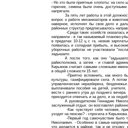
- Но это были приятные хлопоты: на село 
горючее, семена были очень доступными.
напрягали.
За пять лет работы в этой должнос
вопрос о работе механизаторов и животнов
наверное, исполнял бы свое дело и даль
районных структур предписывалось направи
-Среди таких хозяйств оказалась и
направили - в так называемый планово-убы
в пределах 10-12
ц
с
га
, низкие зарплат
появилась и солидная прибыль, и высокие
уборочных работах не участвовали "посла
задышало.
А после того, как оно "задышал
райисполкома, а затем - и главой админ
Кирьянов считает самыми сложными именно
в общей сложности 15 лет.
-Приятно вспомнить, как много 
культуры, газифицировали села. А пото
управленческая неразбериха, безденежь
выплачивали пособия на детей, учителя,
вести с раннего утра до позднего вечера.
приходится отвечать и за дело, и за люде
А руководителем Геннадию Никол
заслуженный отдых: он возглавлял районно
-Как чувствует себя человек, пр
уходит на пенсию? - спросила я Кирьянова.
-Первый год самочувствие было т
Николаевич. - Особенно в самые напряженны
что делается в районе, так и не отхожу: