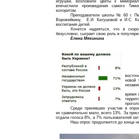
игрушки, возложили цветы к мемориа
впечатлили произведения самого Тим
колоритом.
Преподаватели школы №
60 г
. П
Ворожейкину
, Е.И.
Катушовой
и И.С.
К
воспитания детей.
Хочется надеяться, что в скор
безусловно, сыграет свою роль в популяр
Елена Мякинина
восточ
новой 
незави
время 
террит
прогол
Среди принявших участие в опро
их сравнительно мало, всего 13%. За прис
отдали голоса 8%, а 7% пользователей зат
Наш опрос продолжится до конца не