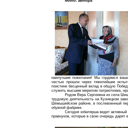
Фото: автора
наилучшие пожелания! Мы гордимся ваши
честью прошли через тяжелейшие испыт
поистине бесценный вклад в общую Победу
служить высшим мерилом патриотизма, нра
Родом Вера Сергеевна из села
Шиш
трудовую деятельность на Кузнецком заво
Шемышейском
районе, в послевоенный пе
обувной фабрике.
Сегодня юбилярша ведет активный 
правнуков, которые в свою очередь дарят 