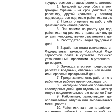
трудоустроиться в нашем регионе, хотелос
1. Трудовой договор обязательн
граждан Украины - на срок действия ра
работнику, другой хранится у работо
подтверждаться подписью работника на экз
2. Приказ о приеме на работу об
фактического начала работы.
3. При приеме на работу (до под
работника под роспись с правилами внутр
актами, непосредственно связанными с тр
4. Работодатель ведет трудовые к
дней.
5. Заработная плата выплачивает
Федеральным законом Российской Феде
заработной плате в субъекте Российс
установленный правилами внутреннего
договором.
6. Законодательством предусмот
работах с вредными, опасными или иными 
или нерабочий праздничный день.
7. Продолжительность работы не 
работников рабочее время сокращается.
8. Ежегодный основной оплачиваем
календарных дней, для отдельных катего
отпуск продолжительностью не менее 7 ка
9. Работникам, заключившим тр
оплачиваемые отпуска или выплачивается
месяц работы.
10. Работники, занятые на работах
подземных работах), а также на работах