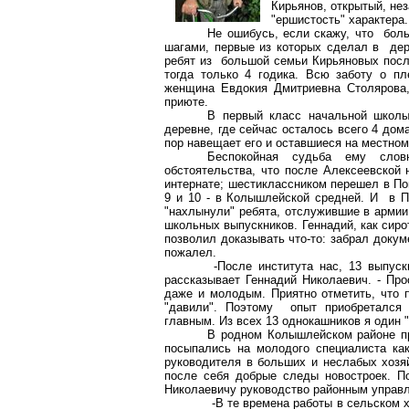
Кирьянов, открытый, не
"ершистость" характера.
Не ошибусь, если скажу, что бо
шагами, первые из которых сделал в дере
ребят из большой семьи Кирьяновых посл
тогда только 4 годика. Всю заботу о пл
женщина Евдокия Дмитриевна
Столярова
приюте.
В первый класс начальной школы 
деревне, где сейчас осталось всего 4 дом
пор навещает его и оставшиеся на местном
Беспокойная судьба ему слов
обстоятельства, что после Алексеевской
интернате; шестиклассником перешел в По
9 и 10 - в
Колышлейской
средней. И в Пе
"нахлынули" ребята, отслужившие в армии
школьных выпускников. Геннадий, как сирот
позволил доказывать что-то: забрал докум
пожалел.
-После института нас, 13 выпуск
рассказывает Геннадий Николаевич. - Пр
даже и молодым. Приятно отметить, что 
"давили". Поэтому опыт приобретался 
главным. Из всех 13 однокашников я один "
В родном
Колышлейском
районе пр
посыпались на молодого специалиста как
руководителя в больших и неслабых хозя
после себя добрые следы новостроек. П
Николаевичу руководство районным управл
-В те времена работы в сельском