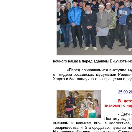
ночного намаза перед зданием
Библиотечно
«Перед
собравшимися
выступил м
от лидера российских мусульман
Равиля
Хаджа и благополучного возвращения в ро
25.09.2
В дет
знакомят с на
- Дети
Поэтому задач
умениям и навыкам игры в коллективе,
товарищества и благородство, чувство п
Николаевна Фомина, воспитатель Синодск