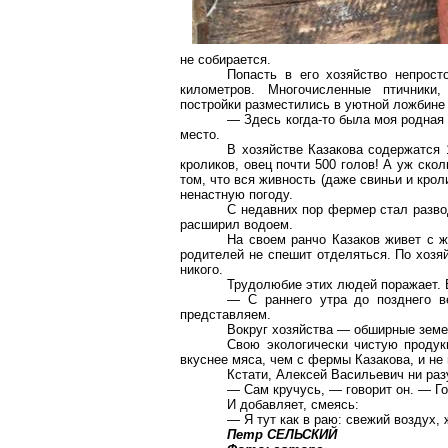
не собирается.
Попасть в его хозяйство непрос
километров. Многочисленные птичники,
постройки разместились в уютной ложбине 
— Здесь когда-то была моя родная
место.
В хозяйстве Казакова содержатся 
кроликов, овец почти 500 голов! А
уж
сколь
том, что вся живность (даже свиньи и крол
ненастную погоду.
С недавних пор фермер стал разво
расширил водоем.
На своем ранчо Казаков живет с ж
родителей не спешит отделяться. По хозя
никого.
Трудолюбие этих людей поражает. 
— С раннего утра до позднего 
представляем.
Вокруг хозяйства — обширные земе
Свою экологически чистую продук
вкуснее мяса, чем с фермы Казакова, и не 
Кстати, Алексей Васильевич ни раз
— Сам кручусь, — говорит он. — Го
И добавляет, смеясь:
— Я тут как в раю: свежий воздух,
Петр СЕЛЬСКИЙ