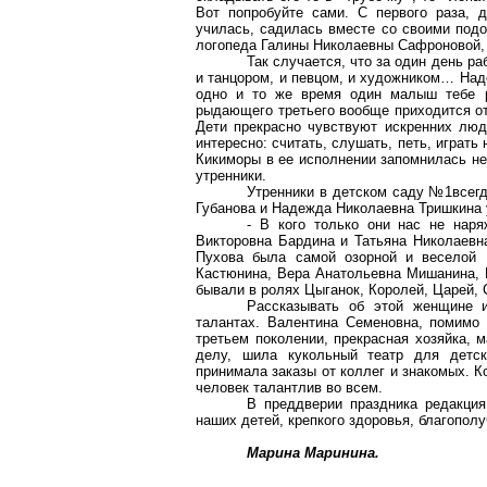
Вот попробуйте сами. С первого раза, 
училась, садилась вместе со своими подо
логопеда Галины Николаевны Сафроновой, 
Так случается, что за один день ра
и танцором, и певцом, и художником… Над
одно и то же время один малыш тебе ра
рыдающего третьего вообще приходится от
Дети прекрасно чувствуют искренних люд
интересно: считать, слушать, петь, играть
Кикиморы в ее исполнении запомнилась не
утренники.
Утренники в детском саду №1всег
Губанова и Надежда Николаевна Тришкина 
- В кого только они нас не наря
Викторовна Бардина и Татьяна Николаевн
Пухова была самой озорной и веселой Б
Кастюнина
, Вера Анатольевна Мишанина,
бывали в ролях Цыганок, Королей, Царей, 
Рассказывать об этой женщине 
талантах. Валентина Семеновна, помимо 
третьем поколении, прекрасная хозяйка, 
делу, шила кукольный театр для детск
принимала заказы от коллег и знакомых. К
человек талантлив во всем.
В преддверии праздника редакци
наших детей, крепкого здоровья, благополу
Марина Маринина.