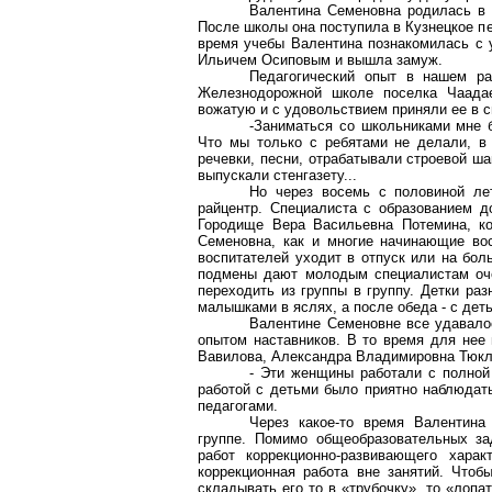
Валентина Семеновна родилась в 
После школы она поступила в Кузнецкое п
время учебы Валентина познакомилась с
Ильичем Осиповым и вышла замуж.
Педагогический опыт в нашем р
Железнодорожной школе поселка Чаада
вожатую и с удовольствием приняли ее в св
-Заниматься со школьниками мне б
Что мы только с ребятами не делали, в
речевки
, песни, отрабатывали строевой ша
выпускали стенгазету...
Но через восемь с половиной л
райцентр. Специалиста с образованием 
Городище Вера Васильевна
Потемина
, к
Семеновна, как и многие начинающие восп
воспитателей уходит в отпуск или на бол
подмены дают молодым специалистам оче
переходить из группы в группу. Детки раз
малышками в яслях, а после обеда - с деть
Валентине Семеновне все удавало
опытом наставников. В то время для нее
Вавилова, Александра Владимировна
Тюкл
- Эти женщины работали с полной 
работой с детьми было приятно наблюдат
педагогами.
Через какое-то время Валентина
группе. Помимо общеобразовательных за
работ коррекционно-развивающего харак
коррекционная работа вне занятий. Что
складывать его то в «трубочку», то «лопат