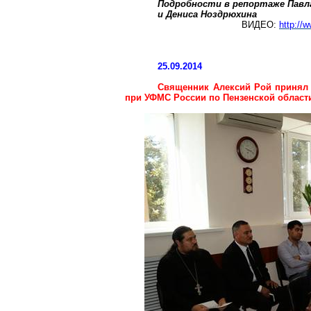
Подробности в репортаже Павл
и Дениса
Ноздрюхина
ВИДЕО:
http:/
25.09.2014
Священник Алексий Рой принял 
при УФМС России по Пензенской област