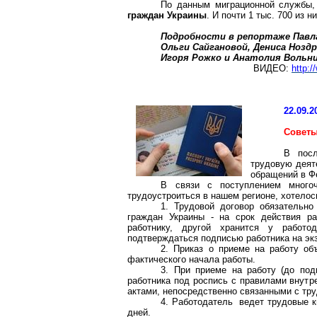
По данным миграционной службы
граждан Украины
. И почти 1 тыс. 700 из 
Подробности в репортаже Павл
Ольги
Сайгановой
, Дениса
Нозд
Игоря Рожко и Анатолия
Вольн
ВИДЕО:
http:
22.09.2
Советы
В пос
трудовую деят
обращений в Ф
В связи с поступлением много
трудоустроиться в нашем регионе, хотелос
1. Трудовой договор обязательн
граждан Украины - на срок действия ра
работнику, другой хранится у работо
подтверждаться подписью работника на экз
2. Приказ о приеме на работу об
фактического начала работы.
3. При приеме на работу (до под
работника под роспись с правилами внутр
актами, непосредственно связанными с тр
4. Работодатель ведет трудовые к
дней.