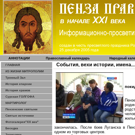
АННОТАЦИИ
Православный календарь
Народный кал
События, вехи истории, имена...
ГЛАВНАЯ
ИЗ ЖИЗНИ МИТРОПОЛИИ
Тронный Зал
История епархии
поки
История храмов
Сурская ГОЛГОФА
Пенз
МАРТИРОЛОГ
род
родс
Пензенские святыни
челов
Святые источники
жиль
Фотогалерея"ХХ век"
закончилась. После боев Луганска в Пен
Беседка
одном из торговых центров.
Зарисовки