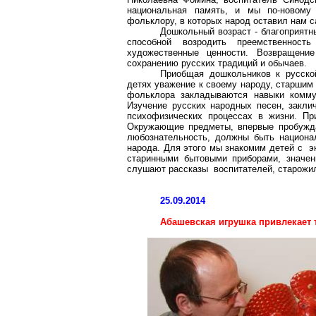
национальная память, и мы по-новому 
фольклору, в которых народ оставил нам с
Дошкольный возраст - благоприятн
способной возродить преемственност
художественные ценности. Возвращени
сохранению русских традиций и обычаев.
Приобщая дошкольников к русской
детях уважение к своему народу, старшим
фольклора закладываются навыки
комму
Изучение русских народных песен,
закли
психофизических процессах в жизни. Пр
Окружающие предметы, впервые пробужда
любознательность, должны быть национал
народа. Для этого мы знакомим детей с э
старинными бытовыми приборами, значен
слушают рассказы воспитателей, старожи
25.09.2014
Абашевская
игрушка привлекает 