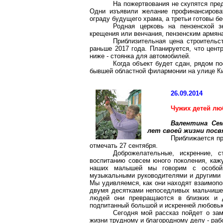
На пожертвования не скупятся пре
Одни изъявили желание профинансироват
ограду будущего храма, а третьи готовы бе
Родная церковь на пензенской 
крещения или венчания, пензенским армян
Приблизительная цена строительст
раньше 2017 года. Планируется, что цент
ниже - стоянка для автомобилей.
Когда объект будет сдан, рядом по
бывшей областной филармонии на улице К
26.09.2014
Чужих детей лю
Валентина Се
лет своей жизни посв
Приближается пр
отмечать 27 сентября.
Доброжелательные, искренние, 
воспитанию совсем юного поколения, каж
наших малышей мы говорим с особой 
музыкальными руководителями и другими 
Мы удивляемся, как они находят взаимопо
двумя десятками непоседливых мальчишек
людей они превращаются в близких и д
подпитанный
большой и искренней любовью
Сегодня мой рассказ пойдет о за
жизни трудному и благородному делу - раб