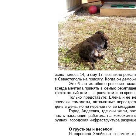
исполнилось 14, а ему 17, возникло роман
в Севастополь на присягу. Когда он демоб
Это было их общее решение: сколь
всегда мечтала принять в семью ребятишек,
трехэтажный дом — с расчетом и на кровны
Только представьте: Елена и ее н
поселки самолеты, автоматные перестре
день в день, но на нер­вной почве младша
Город Авдеевка, где они жили, ра
часть населения работала на коксохимиче
руинах, городская инфраструктура разруше
О грустном и веселом
Я спросила Злобиных о самом тяж