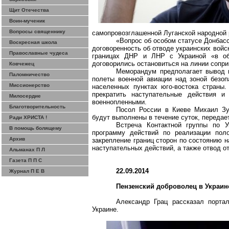
Щит Отечества
Воин-мученик
Вопросы священнику
самопровозглашенной Луганской народной 
«Вопрос об особом статусе Донбасс
Воскресная школа
договоренность об отводе украинских войск
Православные чудеса
границах ДНР и ЛНР с Украиной «в об
договорились остановиться на линии сопри
Ковчежец
Меморандум предполагает вывод и
Паломничество
полеты военной авиации над зоной безоп
Миссионерство
населенных пунктах юго-востока страны
прекратить наступательные действия 
Милосердие
военнопленными.
Благотворительность
Посол России в Киеве Михаил Зур
будут выполнены в течение суток, переда
Ради ХРИСТА !
Встреча Контактной группы по У
В помощь болящему
программу действий по реализации поло
Архив
закрепление границ сторон по состоянию н
наступательных действий, а также отвод о
Альманах П Л
Газета П П С
22.09.2014
Журнал П Е В
Пензенский доброволец в Украин
Александр Грац рассказал порта
Украине.