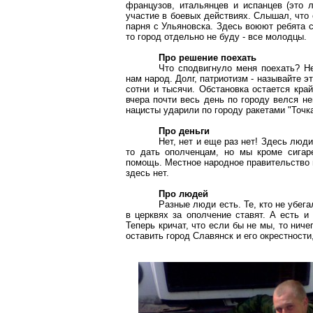
французов, итальянцев и испанцев (это 
участие в боевых действиях. Слышал, что 
парня с Ульяновска. Здесь воюют ребята с
то город отдельно не буду - все молодцы.
Про решение поехать
Что сподвигнуло меня поехать? Не
нам народ. Долг, патриотизм - называйте эт
сотни и тысячи. Обстановка остается кра
вчера почти весь день по городу велся н
нацисты ударили по городу ракетами "Точка
Про деньги
Нет, нет и еще раз нет! Здесь люд
то дать ополченцам, но мы кроме сигар
помощь. Местное народное правительство п
здесь нет.
Про людей
Разные люди есть. Те, кто не убега
в церквях за ополчение ставят. А есть и
Теперь кричат, что если бы не мы, то нич
оставить город Славянск и его окрестност