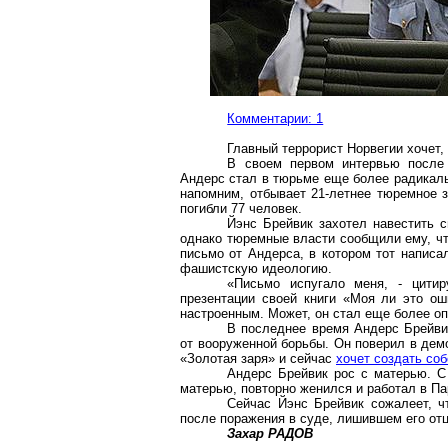
Комментарии: 1
Главный террорист Норвегии хочет
В своем первом интервью после
Андерс стал в тюрьме еще более радикаль
напомним, отбывает 21-летнее тюремное з
погибли 77 человек.
Йэнс Брейвик захотел навестить с
однако тюремные власти сообщили ему, чт
письмо от Андерса, в котором тот написа
фашистскую идеологию.
«Письмо испугало меня, - цити
презентации своей книги «Моя ли это ош
настроенным. Может, он стал еще более оп
В последнее время Андерс Брейвик
от вооруженной борьбы. Он поверил в дем
«Золотая заря» и сейчас
хочет создать с
Андерс Брейвик рос с матерью. С
матерью, повторно женился и работал в П
Сейчас Йэнс Брейвик сожалеет, ч
после поражения в суде, лишившем его отц
Захар РАДОВ