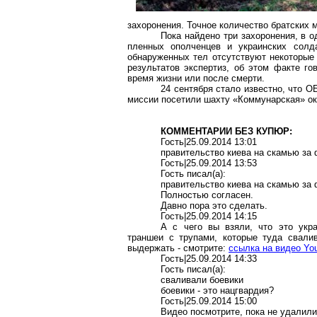
захоронения. Точное количество братских 
Пока найдено три захоронения, в 
пленных ополченцев и украинских солд
обнаруженных тел отсутствуют некоторые 
результатов экспертиз, об этом факте го
время жизни или после смерти.
24 сентября стало известно, что 
миссии посетили шахту «Коммунарская» ок
КОММЕНТАРИИ БЕЗ КУПЮР:
Гость|25.09.2014 13:01
правительство киева на скамью за
Гость|25.09.2014 13:53
Гость писал(a):
правительство киева на скамью за
Полностью согласен.
Давно пора это сделать.
Гость|25.09.2014 14:15
А с чего вы взяли, что это укр
траншеи с трупами, которые туда свали
выдержать - смотрите:
ссылка на видео Yo
Гость|25.09.2014 14:33
Гость писал(a):
сваливали боевики
боевики - это нацгвардия?
Гость|25.09.2014 15:00
Видео посмотрите, пока не удалили