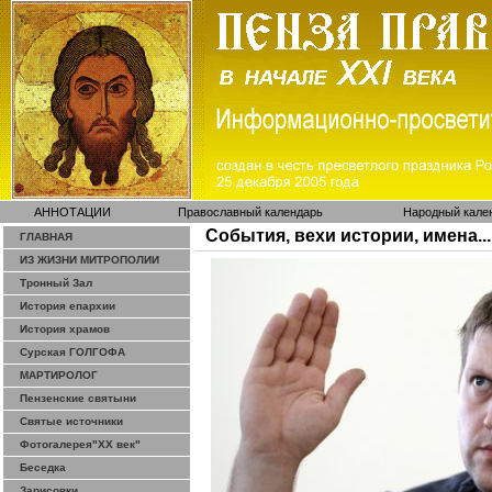
АННОТАЦИИ
Православный календарь
Народный кале
События, вехи истории, имена...
ГЛАВНАЯ
ИЗ ЖИЗНИ МИТРОПОЛИИ
Тронный Зал
История епархии
История храмов
Сурская ГОЛГОФА
МАРТИРОЛОГ
Пензенские святыни
Святые источники
Фотогалерея"ХХ век"
Беседка
Зарисовки