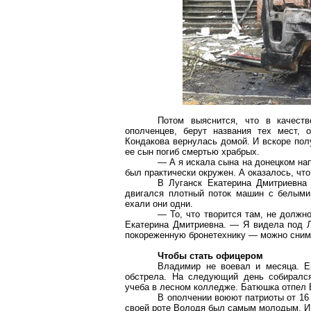
Потом выяснится, что в качест
ополченцев, берут названия тех мест, 
Кондакова вернулась домой. И вскоре пол
ее сын погиб смертью храбрых.
— А я искала сына на донецком нап
был практически окружен. А оказалось, что
В Луганск Екатерина Дмитриевна
двигался плотный поток машин с белым
ехали они одни.
— То, что творится там, не должн
Екатерина Дмитриевна. — Я видела под 
покореженную бронетехнику — можно сним
Чтобы стать офицером
Владимир не воевал и месяца. Ег
обстрела. На следующий день собиралс
учеба в лесном колледже. Батюшка отпел 
В ополчении воюют патриоты от 16
своей роте Володя был самым молодым. И 