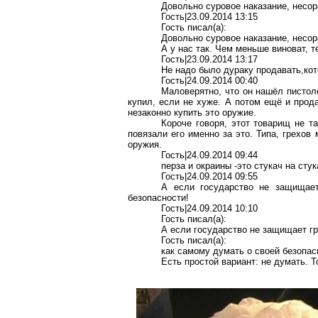
Довольно суровое наказание, несо
Гость|23.09.2014 13:15
Гость писал(a):
Довольно суровое наказание, несо
А у нас так. Чем меньше виноват, 
Гость|23.09.2014 13:17
Не надо было дураку продавать,ко
Гость|24.09.2014 00:40
Маловерятно, что он нашёл пистоле
купил, если не хуже. А потом ещё и прод
незаконно купить это оружие.
Короче говоря, этот товарищ не т
повязали его именно за это. Типа, грехов
оружия.
Гость|24.09.2014 09:44
перза и окраины -это стукач на стук
Гость|24.09.2014 09:55
А если государство не защищае
безопасности!
Гость|24.09.2014 10:10
Гость писал(a):
А если государство не защищает г
Гость писал(a):
как самому думать о своей безопас
Есть простой вариант: не думать. 