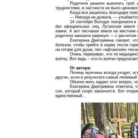
Родители решили выкопать гроб 
трудностями, в частности не было цинковог
Когда все решилось благодаря пом
— Никогда не думала, — улыбается
14 сентября Володю похоронили в 
без официальных лиц. Луганская земля 
камни. А вот песчаная земля на местном 
родители заказали широкую — с расчетом
Екатерина Дмитриевна говорит, чт
болезни, чтобы прийти в норму после горм
на гитаре для души, пел «афганские» песн
Очень переживал, что по медицинс
взятку. Вот ведь – кто-то взятки предлагае
От автора:
Почему мужчины всегда уходят, ос
других, если в результате самый любимый 
Обычно мать задает этот вопрос, но
Екатерина Дмитриевна ответила, ч
сон, который скоро закончится. Вот откро
единственный…