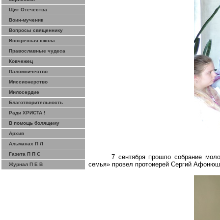
Щит Отечества
Воин-мученик
Вопросы священнику
Воскресная школа
Православные чудеса
Ковчежец
Паломничество
Миссионерство
Милосердие
Благотворительность
Ради ХРИСТА !
В помощь болящему
Архив
Альманах П Л
Газета П П С
7 сентября прошло собрание моло
семья» провел протоиерей Сергий Афонюшк
Журнал П Е В