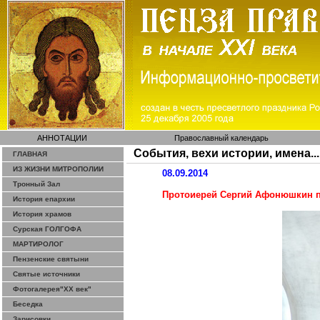
АННОТАЦИИ
Православный календарь
События, вехи истории, имена...
ГЛАВНАЯ
ИЗ ЖИЗНИ МИТРОПОЛИИ
08.09.2014
Тронный Зал
Протоиерей Сергий Афонюшкин п
История епархии
История храмов
Сурская ГОЛГОФА
МАРТИРОЛОГ
Пензенские святыни
Святые источники
Фотогалерея"ХХ век"
Беседка
Зарисовки