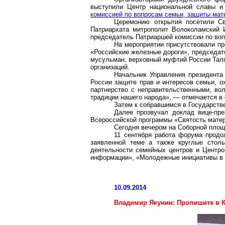
выступили Центр национальной славы и
комиссией по вопросам семьи, защиты мат
Церемонию открытия посетили Св
Патриархата митрополит Волоколамский 
председатель Патриаршей комиссии по воп
На мероприятии присутствовали п
«Российские железные дороги», председат
мусульман, верховный муфтий России Талг
организаций.
Начальник Управления президента
России защите прав и интересов семьи, о
партнерство с неправительственными, вол
традиции нашего народа», — отмечается в
Затем к собравшимся в Государст
Далее прозвучал доклад вице-пре
Всероссийской программы «Святость матер
Сегодня вечером на Соборной площ
11 сентября работа форума продо
заявленной теме а также круглые стол
деятельности семейных центров и Центро
информации», «Молодежные инициативы в п
10.09.2014
Владимир Якунин: Пропишите в Ко