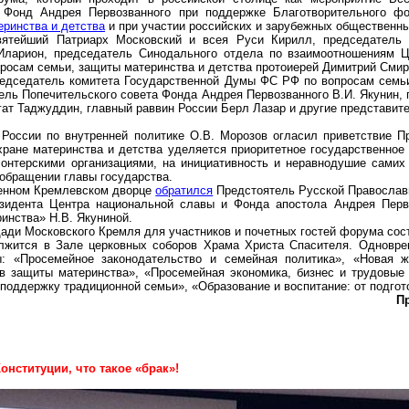
 Фонд Андрея Первозванного при поддержке Благотворительного ф
еринства и детства
и при участии российских и зарубежных общественны
ятейший Патриарх Московский и всея Руси Кирилл, председатель 
Иларион, председатель Синодального отдела по взаимоотношениям Ц
росам семьи, защиты материнства и детства протоиерей Димитрий Смир
редседатель комитета Государственной Думы ФС РФ по вопросам семь
ель Попечительского совета Фонда Андрея Первозванного В.И. Якунин,
ат Таджуддин, главный раввин России Берл Лазар и другие представит
 России по внутренней политике О.В. Морозов огласил приветствие П
хране материнства и детства уделяется приоритетное государственное
онтерскими организациями, на инициативность и неравнодушие самих 
 обращении главы государства.
венном Кремлевском дворце
обратился
Предстоятель Русской Православ
зидента Центра национальной славы и Фонда апостола Андрея Перво
инства» Н.В. Якуниной.
ади Московского Кремля для участников и почетных гостей форума сост
лжится в Зале церковных соборов Храма Христа Спасителя. Одновре
ы: «Просемейное законодательство и семейная политика», «Новая 
в защиты материнства», «Просемейная экономика, бизнес и трудовые
оддержку традиционной семьи», «Образование и воспитание: от подгот
П
нституции, что такое «брак»!