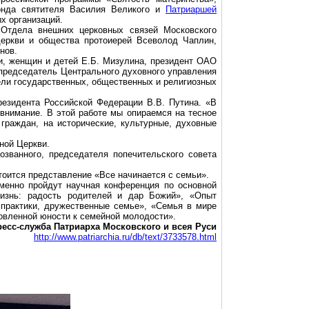
онда святителя Василия Великого и
Патриаршей
х организаций.
Отдела внешних церковных связей Московского
еркви и общества протоиерей Всеволод Чаплин,
нов.
и, женщин и детей Е.Б. Мизулина, президент ОАО
 председатель Центрального духовного управления
ели государственных, общественных и религиозных
резидента Российской Федерации В.В. Путина. «В
 внимание. В этой работе мы опираемся на тесное
граждан, на исторические, культурные, духовные
ной Церкви.
званного, председателя попечительского совета
оится представление «Все начинается с семьи».
менно пройдут научная конференция по основной
жизнь: радость родителей и дар Божий», «Опыт
 практики, дружественные семье», «Семья в мире
овленной юности к семейной молодости».
ресс-служба Патриарха Московского и всея Руси
http://www.patriarchia.ru/db/text/3733578.html