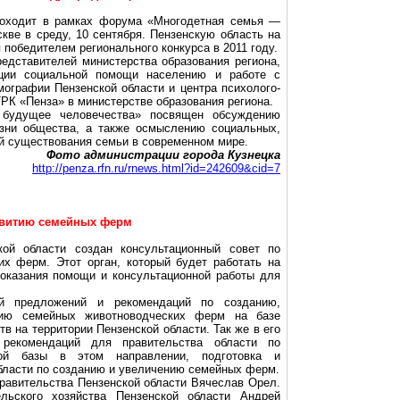
оходит в рамках форума «Многодетная семья —
кве в среду, 10 сентября. Пензенскую область на
победителем регионального конкурса в 2011 году.
едставителей министерства образования региона,
зации социальной помощи населению и работе с
ографии Пензенской области и центра психолого-
РК «Пенза» в министерстве образования региона.
будущее человечества» посвящен обсуждению
зни общества, а также осмыслению социальных,
ий существования семьи в современном мире.
Фото администрации города Кузнецка
http://penza.rfn.ru/rnews.html?id=242609&cid=7
азвитию семейных ферм
кой области создан консультационный совет по
х ферм. Этот орган, который будет работать на
оказания помощи и консультационной работы для
ой предложений и рекомендаций по созданию,
тию семейных животноводческих ферм на базе
в на территории Пензенской области. Так же в его
 рекомендаций для правительства области по
ной базы в этом направлении, подготовка и
бласти по созданию и увеличению семейных ферм.
равительства Пензенской области Вячеслав Орел.
ьского хозяйства Пензенской области Андрей