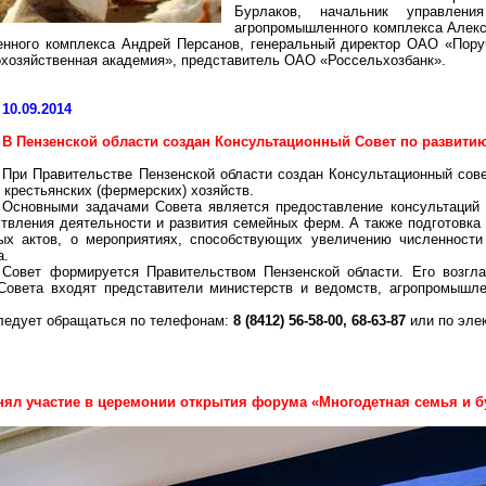
Бурлаков, начальник управления
агропромышленного комплекса Алекс
енного комплекса Андрей Персанов, генеральный директор ОАО «Пор
хозяйственная академия», представитель ОАО «Россельхозбанк».
10.09.2014
В Пензенской области создан Консультационный Совет по развит
При Правительстве Пензенской области создан Консультационный со
е крестьянских (фермерских) хозяйств.
Основными задачами Совета является предоставление консультаций 
твления деятельности и развития семейных ферм. А также подготовк
ых актов, о мероприятиях, способствующих увеличению численности
а.
Совет формируется Правительством Пензенской области. Его возгл
Совета входят представители министерств и ведомств, агропромышле
ледует обращаться по телефонам:
8 (8412) 56-58-00, 68-63-87
или по эле
ял участие в церемонии открытия форума «Многодетная семья и б