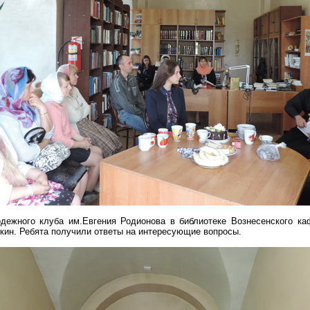
дежного клуба им.Евгения Родионова в библиотеке Вознесенского ка
ин. Ребята получили ответы на интересующие вопросы.