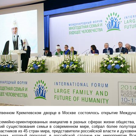
рственном Кремлевском дворце в Москве состоялось открытие Между
емейно-ориентированных инициатив в разных сферах жизни общества,
вий существования семьи в современном мире, собрал более полутора
астников из 45 стран мира, представители российской власти и духовен
рума, который проходит в российской столице как мероприятие Все