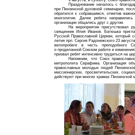
Празднование началось с благода
при Пензенской духовной семинарии, посл
обратился к собравшимся, отметив важно
многолетие. Далее ребята направились
организации общались друг с другом.
На мероприятии присутствовал р
священник Илия Иванов. Батюшка пригл
Русской Православной Церкви, который со
летия прп. Сергия Радонежского 23 август
велопробеге в честь преподобного Се
о проделанной Союзом работе и изменениях
призвал ребят интенсивно трудиться на цер
Напомним, что Союз православн
митрополита Серафима. Организация об
православных молодых людей Пензенской
миссионерских, просветительских, социал
действуют при многих храмах Пензенской 