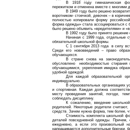
В 1918 году гимназическая фо
пережитком и отменена вместе с многими 
В 1949 году было решено возвратит
воротником- стоечкой, девочек – в коричн
полностью копировали форму российской
форма одежды» стала ассоциироваться с б
было решено объявить «вредителями» и «в
В 1992 году было принято решение
Начиная с 1999 года, отдельные 
обязательной школьной формы.
С 1 сентября 2013 года в силу вс
Среди его нововведений – право образо
обучающихся.
В стране снова на законодател
обусловлено необходимостью стирания и
обучающимися, укрепления имиджа образо
удобной одеждой.
Для каждой образовательной ор
индивидуально.
В образовательных организациях у
и спортивная. Каждая должна соответств
месту проведения занятий, погоде, те
соблюдать дисциплину.
К сожалению, введение школьно
родителей. Некоторые родители считают,
средств. Зачем нужна форма, тем более, ч
Стоимость комплекта школьной фо
деталей повседневной одежды. Причем, 
ежедневно, а если это произвольный на
напрашиваются дополнительные брючки, бл