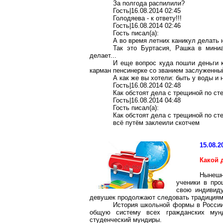
За полгода распилили?
Гость|16.08.2014 02:45
Голодяева - к ответу!!!
Гость|16.08.2014 02:46
Гость писал(a):
А во время летних каникул делать 
Так это Буртасия, Рашка в миниа
делает...
И еще вопрос куда пошли деньги к
карман пенсинерке со званием заслуженны
А как же вы хотели: быть у воды и 
Гость|16.08.2014 02:48
Как обстоят дела с трещиной по ст
Гость|16.08.2014 04:48
Гость писал(a):
Как обстоят дела с трещиной по ст
всё путём заклеили скотчем
15.08.2
Какой 
Нынешн
ученики в про
свою индивид
девушек продолжают следовать традициям 
История школьной формы в России 
общую систему всех гражданских мун
студенческий мундиры.