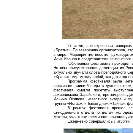
27 июля, в воскресенье, заверш
«Братья». По заверению организаторов, эт
в мире. Мероприятие посетил руководит
Илия Иванов и представители пензенского
Юбилейный фестиваль проходил в
На нем присутствовали делегации из Рос
актуально звучали слова преподобного Се
«Храните мир между собой, как дети одного
Программа фестиваля была инте
фестиваля, мини-беседы с духовенством,
фестиваля смогли посетить выступлен
архиепископа Зарайского, протоиереев Д
Ильича Осипова, известного актёра и м
группы «Ихтис», «Новые дни», «Тайна», ф
В рамках фестиваля прошел се
Синодального отдела по делам молодежи
Матери, участники фестиваля приняли учас
Ежедневно совершались Литургии, 