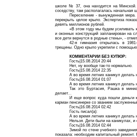
школе № 37, она находится на Минской. 
соседству, там располагалась начальная ш
Переселение - вынужденная мера.
перекрыть целое крыло. Экспертиза пока
девять миллионов рублей.
«В этом году мы будем усиливать 
и оконных конструкций запланирован на с
все дети вернутся в родные стены», - отме
42-я гимназия открылась в 1981
трещины. Одно крыло укрепили с помощью 
КОММЕНТАРИИ БЕЗ КУПЮР:
Гость|15.08.2014 20:44
Нет, ну вообще так-то нормально.
Гость|15.08.2014 22:35
А во время летних каникул делать 
Гость|16.08.2014 01:07
А во время летних каникул делать 
Так это Буртасия, Рашка в миниа
делает...
И еще вопрос куда пошли деньги к
карман пенсинерке со званием заслуженны
Гость|16.08.2014 02:42
Гость писал(a):
А во время летних каникул делать 
Нельзя. Дети были на каникулах, и
Гость|16.08.2014 02:44
Зимой по стене учебного заведени
показала: необходим капитальный ремонт.