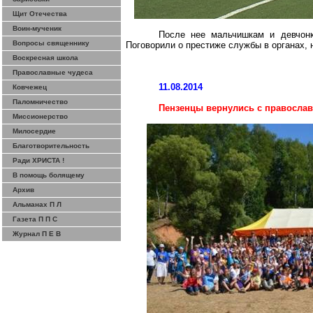
Щит Отечества
Воин-мученик
После нее мальчишкам и девчон
Вопросы священнику
Поговорили о престиже службы в органах, 
Воскресная школа
Православные чудеса
11.08.2014
Ковчежец
Паломничество
Пензенцы вернулись с правосла
Миссионерство
Милосердие
Благотворительность
Ради ХРИСТА !
В помощь болящему
Архив
Альманах П Л
Газета П П С
Журнал П Е В