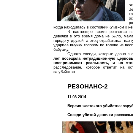
э
З
тр
о
ро
когда находилась в состоянии близком к н
В настоящее время решается во
девочки в это время дома не было, мам
городе у друзей, а отец отрабатывал вах
ударила внучку топором по голове из вос
бабушку.
Однако соседи, которые давно зн
лет посещала нетрадиционную церковь
воспринимают реальность, и на это
расследование, которое ответит на о
за убийство.
РЕЗОНАНС-2
11.08.2014
Версия жестокого убийства: зар
Соседи убитой девочки рассказы