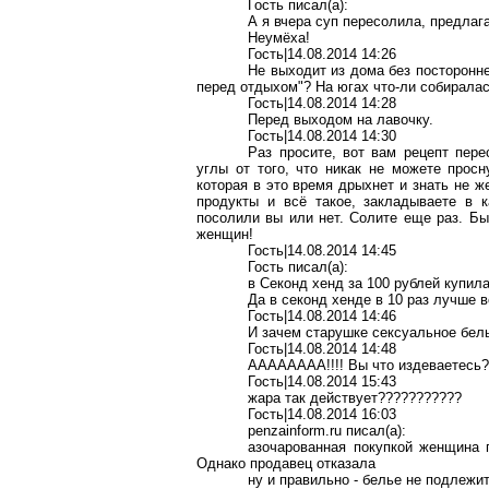
Гость писал(a):
А я вчера суп пересолила, предлаг
Неумёха!
Гость|14.08.2014 14:26
Не выходит из дома без посторонн
перед отдыхом"? На югах что-ли собиралас
Гость|14.08.2014 14:28
Перед выходом на лавочку.
Гость|14.08.2014 14:30
Раз просите, вот вам рецепт пере
углы от того, что никак не можете прос
которая в это время дрыхнет и знать не же
продукты и всё такое, закладываете в 
посолили вы или нет. Солите еще раз. Быв
женщин!
Гость|14.08.2014 14:45
Гость писал(a):
в Секонд хенд за 100 рублей купила
Да в секонд хенде в 10 раз лучше 
Гость|14.08.2014 14:46
И зачем старушке сексуальное бел
Гость|14.08.2014 14:48
АААААААА!!!! Вы что издеваетесь?!
Гость|14.08.2014 15:43
жара так действует???????????
Гость|14.08.2014 16:03
penzainform.ru писал(a):
азочарованная покупкой женщина п
Однако продавец отказала
ну и правильно - белье не подлежит