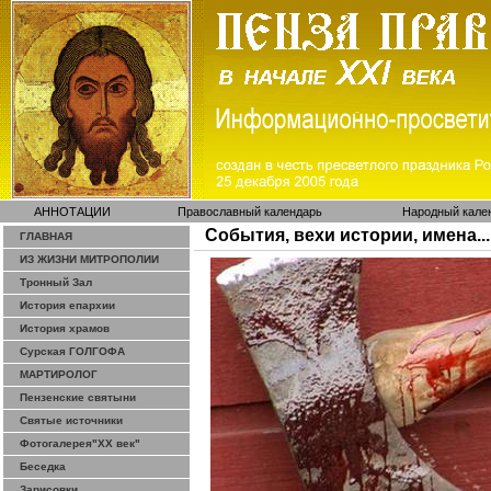
АННОТАЦИИ
Православный календарь
Народный кале
События, вехи истории, имена...
ГЛАВНАЯ
ИЗ ЖИЗНИ МИТРОПОЛИИ
Тронный Зал
История епархии
История храмов
Сурская ГОЛГОФА
МАРТИРОЛОГ
Пензенские святыни
Святые источники
Фотогалерея"ХХ век"
Беседка
Зарисовки