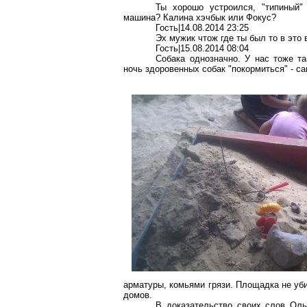
Ты хорошо устроился, "типиный"
машина? Калина хэчбык или Фокус?
Гость|14.08.2014 23:25
Эх мужик чтож где ты был то в это
Гость|15.08.2014 08:04
Собака однозначно. У нас тоже та
ночь здоровенных собак "покормиться" - с
арматуры, комьями грязи. Площадка не уби
домов.
В доказательство своих слов Оль