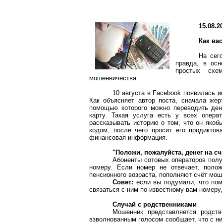
15.08.2
Как ва
На сег
правда, в осн
простых схе
мошенничества.
10 августа в Facebook появилась 
Как объясняет автор поста, сначала же
помощью которого можно переводить ден
карту. Такая услуга есть у всех опер
рассказывать историю о том, что он якоб
кодом, после чего просит его продиктов
финансовая информация.
"Положи, пожалуйста, денег на сч
Абоненты сотовых операторов полу
номеру. Если номер не отвечает, полож
пенсионного возраста, пополняют счёт моше
Совет:
если вы подумали, что помо
связаться с ним по известному вам номеру
Случай с родственниками
Мошенник представляется родств
взволнованным голосом сообщает, что с ни