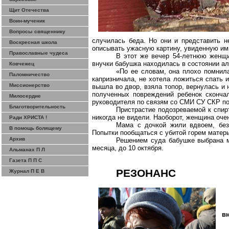
Щит Отечества
Воин-мученик
Вопросы священнику
случилась беда. Но они и представить н
Воскресная школа
описывать ужасную картину, увиденную ими
Православные чудеса
В этот же вечер 54-летнюю женщи
внучки бабушка находилась в состоянии ал
Ковчежец
«По ее словам, она плохо помнила
Паломничество
капризничала, не хотела ложиться спать 
Миссионерство
вышла во двор, взяла топор, вернулась и 
полученных повреждений ребенок сконча
Милосердие
руководителя по связям со СМИ СУ СКР п
Благотворительность
Пристрастие подозреваемой к спир
никогда не видели. Наоборот, женщина оч
Ради ХРИСТА !
Мама с дочкой жили вдвоем, без 
В помощь болящему
Попытки пообщаться с убитой горем матер
Архив
Решением суда бабушке выбрана м
месяца, до 10 октября.
Альманах П Л
Газета П П С
РЕЗОНАНС
Журнал П Е В
в