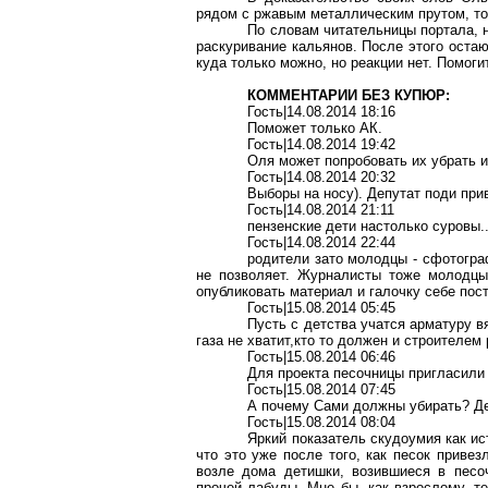
рядом с ржавым металлическим прутом, то
По словам читательницы портала, 
раскуривание кальянов. После этого оста
куда только можно, но реакции нет. Помогит
КОММЕНТАРИИ БЕЗ КУПЮР:
Гость|14.08.2014 18:16
Поможет только АК.
Гость|14.08.2014 19:42
Оля может попробовать их убрать и
Гость|14.08.2014 20:32
Выборы на носу). Депутат поди прив
Гость|14.08.2014 21:11
пензенские дети настолько суровы..
Гость|14.08.2014 22:44
родители зато молодцы - сфотогра
не позволяет. Журналисты тоже молодцы 
опубликовать материал и галочку себе пост
Гость|15.08.2014 05:45
Пусть с детства учатся арматуру в
газа не хватит,кто то должен и строителем 
Гость|15.08.2014 06:46
Для проекта песочницы пригласили 
Гость|15.08.2014 07:45
А почему Сами должны убирать? Де
Гость|15.08.2014 08:04
Яркий показатель скудоумия как ис
что это уже после того, как песок привез
возле дома детишки, возившиеся в песо
прочей лабуды. Мне бы, как взрослому, тер