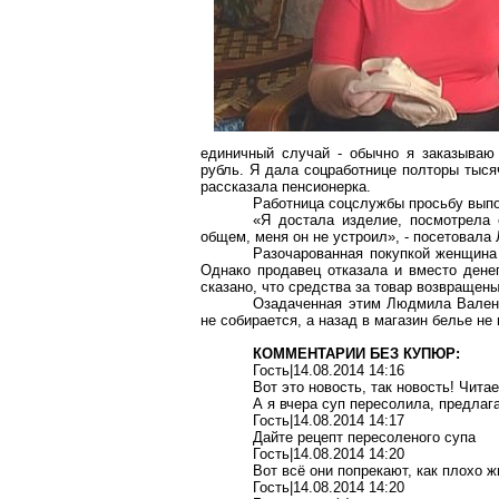
единичный случай - обычно я заказываю
рубль. Я дала соцработнице полторы тысяч
рассказала пенсионерка.
Работница соцслужбы просьбу выпо
«Я достала изделие, посмотрела е
общем, меня он не устроил», - посетовал
Разочарованная покупкой женщина 
Однако продавец отказала и вместо дене
сказано, что средства за товар возвращены
Озадаченная этим Людмила Валенти
не собирается, а назад в магазин белье не
КОММЕНТАРИИ БЕЗ КУПЮР:
Гость|14.08.2014 14:16
Вот это новость, так новость! Чит
А я вчера суп пересолила, предлаг
Гость|14.08.2014 14:17
Дайте рецепт пересоленого супа
Гость|14.08.2014 14:20
Вот всё они попрекают, как плохо ж
Гость|14.08.2014 14:20