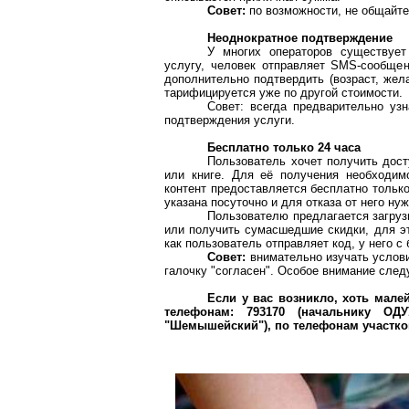
Совет:
по возможности, не общайт
Неоднократное подтверждение
У многих операторов существует
услугу, человек отправляет SMS-сообщен
дополнительно подтвердить (возраст, жела
тарифицируется уже по другой стоимости.
Совет: всегда предварительно уз
подтверждения услуги.
Бесплатно только 24 часа
Пользователь хочет получить дост
или книге. Для её получения необходим
контент предоставляется бесплатно только
указана посуточно и для отказа от него ну
Пользователю предлагается загруз
или получить сумасшедшие скидки, для эт
как пользователь отправляет код, у него 
Совет:
внимательно изучать услови
галочку "согласен". Особое внимание след
Если у вас возникло, хоть мал
телефонам: 793170 (начальнику ОД
"Шемышейский"), по телефонам участк