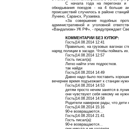
С начала года на перегонах и с
обкидывания поездов - на 4 больше ан
происшествий случилось в районе станций
Лунино, Саранск, Рузаевка.
«За совершение подобных прот
административной и уголовной ответств
«Вандализм» УК РФ», - предупреждает Све
КОММЕНТАРИИ БЕЗ КУПЮР:
Гость|14.08.2014 12:41
Правильно, на грузовых вагонах ст
наряд полиции в засаде. Чтобы поймать их.
Гость|14.08.2014 12:57
Гость писал(a):
Легко найти этих подростков.
так найди
Гость|14.08.2014 14:49
Давно надо было поставить хорошие
вечернее время подъезжает к станции нужн
Гость|14.08.2014 14:53
детям просто нечем занятся в луни
они чувствуют себя никому не нуж
Гость|14.08.2014 14:58
Родители наверное рады, что дети 
Гость|14.08.2014 15:16
90-е возвращаются...
Гость|14.08.2014 21:41
Гость писал(a):
90-е возвращаются...
они никуда и не уходили