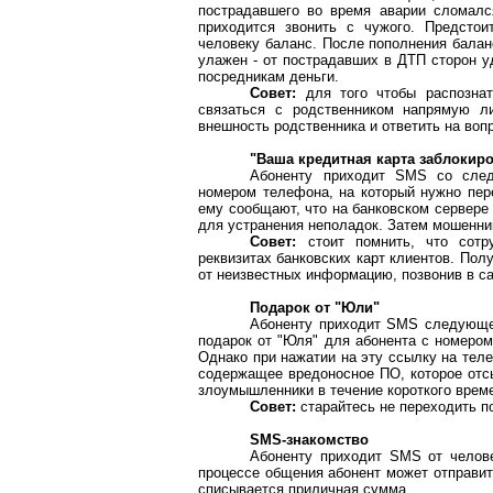
пострадавшего во время аварии сломался
приходится звонить с чужого. Предстои
человеку баланс. После пополнения балан
улажен - от пострадавших в ДТП сторон у
посредникам деньги.
Совет:
для того чтобы распознат
связаться с родственником напрямую ли
внешность родственника и ответить на воп
"Ваша кредитная карта заблокиро
Абоненту приходит SMS со след
номером телефона, на который нужно пере
ему сообщают, что на банковском сервере
для устранения неполадок. Затем мошенни
Совет:
стоит помнить, что сотр
реквизитах банковских карт клиентов. По
от неизвестных информацию, позвонив в cal
Подарок от "Юли"
Абоненту приходит SMS следующе
подарок от "Юля" для абонента с номером
Однако при нажатии на эту ссылку на теле
содержащее вредоносное ПО, которое отс
злоумышленники в течение короткого врем
Совет:
старайтесь не переходить п
SMS-знакомство
Абоненту приходит SMS от челове
процессе общения абонент может отправит
списывается приличная сумма.