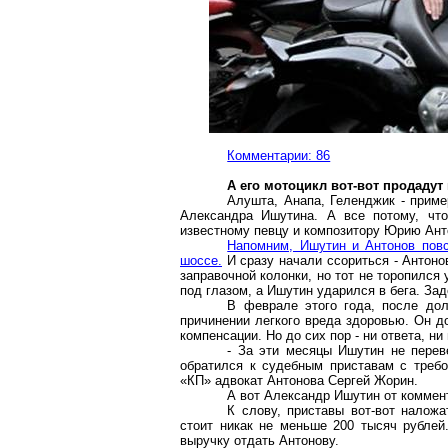
Комментарии: 86
А его мотоцикл вот-вот продадут
Алушта, Анапа, Геленджик - приме
Александра Ишутина. А все потому, чт
известному певцу и композитору Юрию Ант
Напомним, Ишутин и Антонов повс
шоссе.
И сразу начали ссориться - Антоно
заправочной колонки, но тот не торопился
под глазом, а Ишутин ударился в бега. За
В феврале этого года, после дол
причинении легкого вреда здоровью. Он д
компенсации. Но до сих пор - ни ответа, ни
- За эти месяцы Ишутин не перев
обратился к судебным приставам с требо
«КП» адвокат Антонова Сергей Жорин.
А вот Александр Ишутин от коммен
К слову, приставы вот-вот наложа
стоит никак не меньше 200 тысяч рублей
выручку отдать Антонову.