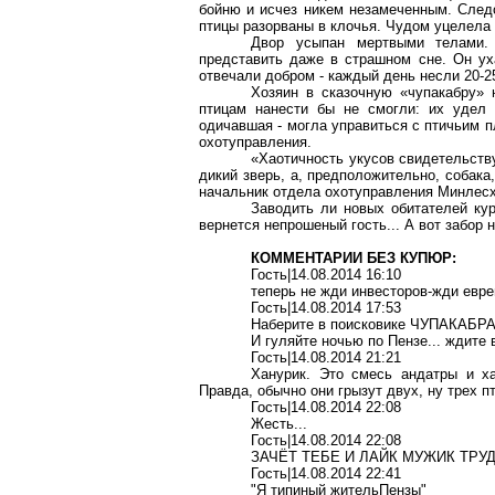
бойню и исчез никем незамеченным. Следо
птицы разорваны в клочья. Чудом уцелела 
Двор усыпан мертвыми телами.
представить даже в страшном сне. Он ух
отвечали добром - каждый день несли 20-2
Хозяин в сказочную «чупакабру» 
птицам нанести бы не смогли: их удел 
одичавшая - могла управиться с птичьим п
охотуправления.
«Хаотичность укусов свидетельству
дикий зверь, а, предположительно, собака,
начальник отдела охотуправления Минлесх
Заводить ли новых обитателей кур
вернется непрошеный гость... А вот забор 
КОММЕНТАРИИ БЕЗ КУПЮР:
Гость|14.08.2014 16:10
теперь не жди инвесторов-жди евр
Гость|14.08.2014 17:53
Наберите в поисковике ЧУПАКАБРА
И гуляйте ночью по Пензе... ждите
Гость|14.08.2014 21:21
Ханурик. Это смесь андатры и ха
Правда, обычно они грызут двух, ну трех пт
Гость|14.08.2014 22:08
Жесть...
Гость|14.08.2014 22:08
ЗАЧЁТ ТЕБЕ И ЛАЙК МУЖИК ТРУДЯ
Гость|14.08.2014 22:41
"Я типиный жительПензы"