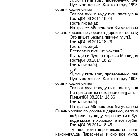
Я, хочу пить воду проверенную, о
Пусть за деньги. Как то в году 199
осип и ходил сипел.
Так вот лучше буду пить платную в
Гость|04.08.2014 18:24
Гость писал(a):
На трассе М5 неплохо бы установит
Очень хорошо по дороге в деревню, село 
Это пишет барыга,причём глупй.
Гость|04.08.2014 18:26
Гость писал(a):
Бесплатно пить не хочешь?
Вы, где ни будь на трассе М5 вида
Гость|04.08.2014 18:27
Гость писал(a):
Да!
Я, хочу пить воду проверенную, о
Пусть за деньги. Как то в году 199
осип и ходил сипел.
Так вот лучше буду пить платную в
Её привозят из пожарного гидранта 
Пинцет|04.08.2014 18:36
Гость писал(a):
На трассе М5 неплохо бы установит
Очень хорошо по дороге в деревню, село 
набрали эту воду. через сутки в б
вода может и хорошая. а вот трубы
Гость|04.08.2014 18:45
Тут все темы перекликаются, пов
какой-нибудь Параскевы, и оно все миго