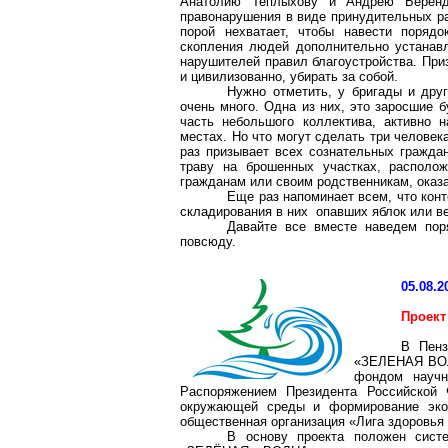
Анатолию Теплыхову и Андрею Берендя
правонарушения в виде принудительных ра
порой нехватает, чтобы навести поряд
скопления людей дополнительно устанав
нарушителей правил благоустройства. При
и цивилизованно, убирать за собой.
Нужно отметить, у бригады и друг
очень много. Одна из них, это заросшие 
часть небольшого коллектива, активно 
местах. Но что могут сделать три челове
раз призывает всех сознательных граждан
траву на брошенных участках, распол
гражданам или своим родственникам, оказ
Еще раз напоминает всем, что кон
складирования в них опавших яблок или ве
Давайте все вместе наведем поря
повсюду.
05.08.2
Проект
В Пенз
«ЗЕЛЕНАЯ ВОЛ
фондом научн
Распоряжением Президента Российской 
окружающей среды и формирование экол
общественная организация «Лига здоровья 
В основу проекта положен сист