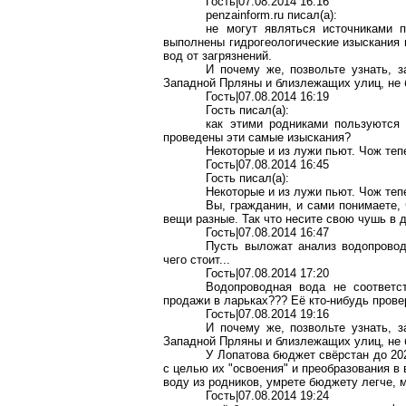
Гость|07.08.2014 16:16
penzainform.ru писал(a):
не могут являться источниками п
выполнены гидрогеологические изыскания
вод от загрязнений.
И почему же, позвольте узнать, з
Западной Прляны и близлежащих улиц, не 
Гость|07.08.2014 16:19
Гость писал(a):
как этими родниками пользуются
проведены эти самые изыскания?
Некоторые и из лужи пьют. Чож теп
Гость|07.08.2014 16:45
Гость писал(a):
Некоторые и из лужи пьют. Чож теп
Вы, гражданин, и сами понимаете, 
вещи разные. Так что несите свою чушь в д
Гость|07.08.2014 16:47
Пусть выложат анализ водопровод
чего стоит...
Гость|07.08.2014 17:20
Водопроводная вода не соответст
продажи в ларьках??? Её кто-нибудь прове
Гость|07.08.2014 19:16
И почему же, позвольте узнать, з
Западной Прляны и близлежащих улиц, не 
У Лопатова бюджет свёрстан до 202
с целью их "освоения" и преобразования в
воду из родников, умрете бюджету легче, м
Гость|07.08.2014 19:24