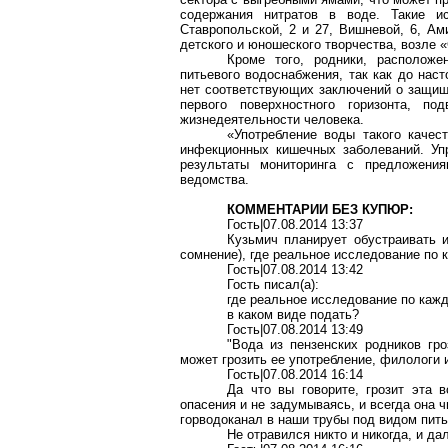
содержания нитратов в воде. Такие ис
Ставропольской, 2 и 27, Вишневой, 6, Ам
детского и юношеского творчества, возле 
Кроме того, родники, расположе
питьевого водоснабжения, так как до нас
нет соответствующих заключений о защищ
первого поверхностного горизонта, по
жизнедеятельности человека.
«Употребление воды такого качес
инфекционных кишечных заболеваний. Уп
результаты мониторинга с предложени
ведомства.
КОММЕНТАРИИ БЕЗ КУПЮР:
Гость|07.08.2014 13:37
Кузьмич планирует обустраивать и
сомнение), где реальное исследование по 
Гость|07.08.2014 13:42
Гость писал(a):
где реальное исследование по каж
в каком виде подать?
Гость|07.08.2014 13:49
"Вода из пензенских родников гр
может грозить ее употребление, филологи 
Гость|07.08.2014 16:14
Да что вы говорите, грозит эта 
опасения и не задумываясь, и всегда она ч
горводоканал в наши трубы под видом пить
Не отравился никто и никогда, и д