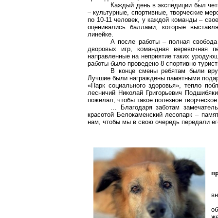
Каждый день в экспедиции был четк
– культурные, спортивные, творческие ме
по 10-11 человек, у каждой команды – сво
оценивались баллами, которые выставл
линейке.
А после работы – полная свобода
дворовых игр, командная веревочная пе
направленные на неприятие таких уродующи
работы было проведено 8 спортивно-турист
В конце смены ребятам были вруч
Лучшие были награждены памятными подар
«Парк социального здоровья», тепло поб
лесничий Николай Григорьевич Подшибяки
пожелал, чтобы такое полезное творческо
… Благодаря заботам замечатель
красотой Белокаменский лесопарк – памят
нам, чтобы мы в свою очередь передали ег
п
вн
о
ж