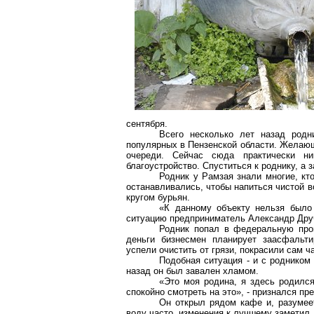
сентября.
Всего несколько лет назад родн
популярных в Пензенской области. Желающ
очереди. Сейчас сюда практически ник
благоустройство. Спуститься к роднику, а 
Родник у Рамзая знали многие, кт
останавливались, чтобы напиться чистой в
кругом бурьян.
«К данному объекту нельзя было 
ситуацию предприниматель Александр Дру
Родник попал в федеральную прог
деньги бизнесмен планирует заасфальти
успели очистить от грязи, покрасили сам ч
Подобная ситуация - и с родником
назад он был завален хламом.
«Это моя родина, я здесь родился
спокойно смотреть на это», - признался п
Он открыл рядом кафе и, разумеет
воду часто, изменения к лучшему заметил,