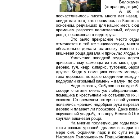
Белокаме
(старая редакция)
А об ис
посчастливилось писать много лет назад
свидетели того, как появилось на Колышл
основном, редчайших для наших мест, сюд
временем разросся великолепный, образц
роща, посаженная в виде круга.
Это было прекрасное место отды
отмечается в той же энциклопедии, много
обязательно делали остановку именно н
вишневая роща давала и прибыль: ягоды, н
Увлечение посадкой редких дерев
привозить ему саженцы из тех мест, где
дерево, туя, кедр, кипарис, тутовник, бар
другие. Когда у помещика совсем молоды
трех деревьев, которые соединили между 
водрузили огромный камень – валун, по ф
Надо сказать, Сабуров по натуре б
соседи считали очень уж либеральными.
помещика к крестьянам не остановило их,
сожжен. Со временем потерял свой ухожен
появились «раны»: недобрые руки вырезал
дерево и плавает ли пробковое. Даже кован
окружавший усадьбу, а в пору Великой От
круглая вишневая роща.
На многие последующие годы парк 
гости разных уровней, делали высадки ш
мере сил, охраняли парк и по сути не д
Николаем Григорьевичем Подшибякиным.