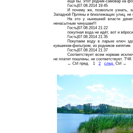
ещё бы. этот родник-самовар на фо
Гость|07.08.2014 19:45
И почему же, позвольте узнать, з
Западной Прляны и близлежащих улиц, не 
На это у нынешней власти денег
ненасытным чинушам!!!
Гость|07.08.2014 21:22
покупная вода не идёт, вот и вброс
Гость|07.08.2014 21:35
Покупаем воду в ларьке ключ здо
кувшином-фильтром, из родников кипятим.
Гость|07.08.2014 21:37
Соответствует всем нормам исключ
не платит пошлины, не соответствует. ТЧК
← Ctrl пред.
1
2
след.
Ctrl →