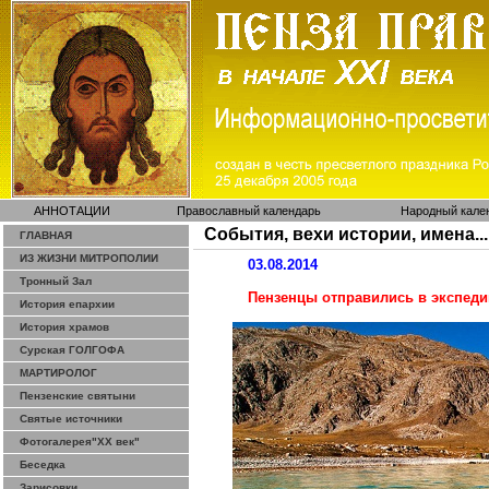
АННОТАЦИИ
Православный календарь
Народный кале
События, вехи истории, имена...
ГЛАВНАЯ
ИЗ ЖИЗНИ МИТРОПОЛИИ
03.08.2014
Тронный Зал
Пензенцы отправились в экспеди
История епархии
История храмов
Сурская ГОЛГОФА
МАРТИРОЛОГ
Пензенские святыни
Святые источники
Фотогалерея"ХХ век"
Беседка
Зарисовки