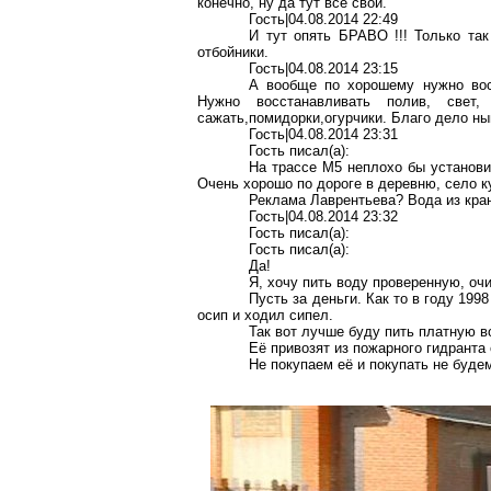
конечно, ну да тут все свои.
Гость|04.08.2014 22:49
И тут опять БРАВО !!! Только так
отбойники.
Гость|04.08.2014 23:15
А вообще по хорошему нужно восс
Нужно восстанавливать полив, свет,
сажать,помидорки,огурчики. Благо дело н
Гость|04.08.2014 23:31
Гость писал(a):
На трассе М5 неплохо бы установит
Очень хорошо по дороге в деревню, село 
Реклама Лаврентьева? Вода из кра
Гость|04.08.2014 23:32
Гость писал(a):
Гость писал(a):
Да!
Я, хочу пить воду проверенную, о
Пусть за деньги. Как то в году 199
осип и ходил сипел.
Так вот лучше буду пить платную в
Её привозят из пожарного гидранта 
Не покупаем её и покупать не буде