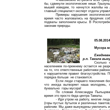
бы, сдвинули экологические ниши. Грызуны
мышей изведем, то начнутся жалобы на 
главный специалист-эксперт отдела управ
Примеры нарушения экологическо
время часто жаловались на бродячих соб
подвалы заполонили крысы. В Роспотребн
законам природы.
05.08.201
Мусора м
Ежедневн
р.п. Тамала вын
Сколько 
населением по-прежнему остается не разр
на то, что ответственные работники райо
к нарушителям правил благоустройства. П
порядка больше не становится.
Если люди старшего поколения бол
что иногда вытворяет наша молодежь, 
буквально горы мусора!
По словам Александра Пыльцова,
время это просто беда центра Тамалы.
- Идя утром на работу, многие лю
(горы пустых бутылок и различных пакетов
рабочим. Мы даже вынуждены увеличить их