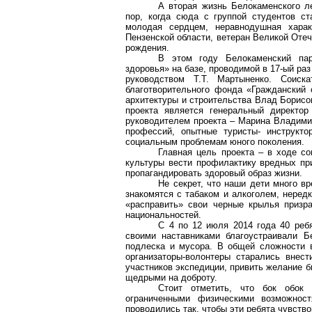
А вторая жизнь Белокаменского ле
пор, когда сюда с группой студентов с
молодая сердцем, неравнодушная харак
Пензенской области, ветеран Великой Оте
рождения.
В этом году Белокаменский пар
здоровья» на базе, проводимой в 17-ый ра
руководством Т.Т. Мартыненко. Соиска
благотворительного фонда «Гражданский 
архитектуры и строительства Влад Борисо
проекта является генеральный директо
руководителем проекта – Марина Владими
профессий, опытные туристы- инструкт
социальным проблемам юного поколения.
Главная цель проекта – в ходе с
культуры вести профилактику вредных пр
пропагандировать здоровый образ жизни.
Не секрет, что наши дети много в
знакомятся с табаком и алкоголем, неред
«расправить» свои черные крылья призр
национальностей.
С 4 по 12 июля 2014 года 40 реб
своими наставниками благоустраивали Б
подлеска и мусора. В общей сложности 
организаторы-волонтеры старались внес
участников экспедиции, привить желание 
щедрыми на доброту.
Стоит отметить, что бок обок
ограниченными физическими возможнос
проводились так, чтобы эти ребята чувств