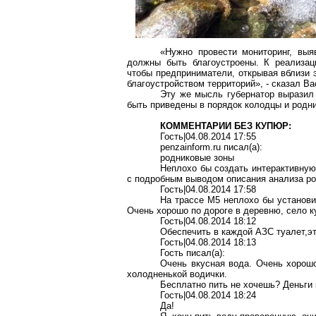
«Нужно провести мониторинг, выя
должны быть благоустроены. К реализаци
чтобы предприниматели, открывая вблизи 
благоустройством территорий», - сказал В
Эту же мысль губернатор выразил 
быть приведены в порядок колодцы и родн
КОММЕНТАРИИ БЕЗ КУПЮР:
Гость|04.08.2014 17:55
penzainform.ru писал(a):
родниковые зоны
Неплохо бы создать интерактивную 
с подробным выводом описания анализа ро
Гость|04.08.2014 17:58
На трассе М5 неплохо бы установит
Очень хорошо по дороге в деревню, село 
Гость|04.08.2014 18:12
Обеспечить в каждой АЗС туалет,эт
Гость|04.08.2014 18:13
Гость писал(a):
Очень вкусная вода. Очень хорош
холодненькой водички.
Бесплатно пить не хочешь? Деньги 
Гость|04.08.2014 18:24
Да!