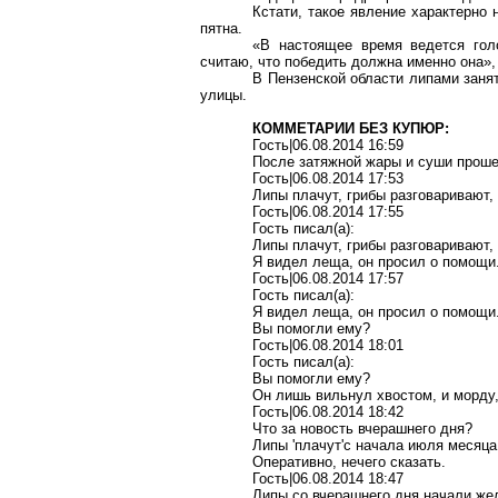
Кстати, такое явление характерно
пятна.
«В настоящее время ведется гол
считаю, что победить должна именно она»,
В Пензенской области липами заня
улицы.
КОММЕТАРИИ БЕЗ КУПЮР:
Гость|06.08.2014 16:59
После затяжной жары и суши проше
Гость|06.08.2014 17:53
Липы плачут, грибы разговаривают,
Гость|06.08.2014 17:55
Гость писал(a):
Липы плачут, грибы разговаривают,
Я видел леща, он просил о помощи
Гость|06.08.2014 17:57
Гость писал(a):
Я видел леща, он просил о помощи
Вы помогли ему?
Гость|06.08.2014 18:01
Гость писал(a):
Вы помогли ему?
Он лишь вильнул хвостом, и морду,
Гость|06.08.2014 18:42
Что за новость вчерашнего дня?
Липы 'плачут'с начала июля месяца )
Оперативно, нечего сказать.
Гость|06.08.2014 18:47
Липы со вчерашнего дня начали жел