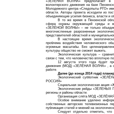
«ЗЕЛЁНАЯ ВОЛНА» предполагает в п
волонтерского движения на базе Пензенск
Молодежного центра «Следопыты РГО» имен
области. Авторы проекта исходили из пос
объединяющие усилия бизнеса, власти и о
В то же время в Пензенской обла
сфера охраны окружающей среды и вос
«ЗЕЛЁНОЙ ВОЛНЫ» – не только объединит
многочисленные разрозненные экологиче
представителей областной и муниципальной
В настоящее время экологическ
проблема воздействия человеческого об
огромные масштабы. Без целенаправленн
культуры общество не сможет выжить.
Экологическая культура – сравни
связи с тем, что человечество вплотную п
12 августа этого года будет п
движения (МОД) «ЗЕЛЁНАЯ ВОЛНА» , а со
работе.
Далее (до конца 2014 года) плани
Экологический субботник «ЗЕЛЁ
РОССИЯ»
Социальная экологическая акция «
Экологические рейды «ЗЕЛЕНЫХ ПА
регионы и районы области.
Организация слёта МОД «ЗЕЛЁНА
Особое внимание уделено информ
собственных авторских телевизионных пе
публикация статей и мнений на экологичес
Следует отдельно отметить, что 