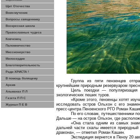
Щит Отечества
Воин-мученик
Вопросы священнику
Воскресная школа
Православные чудеса
Ковчежец
Паломничество
Миссионерство
Милосердие
Благотворительность
Ради ХРИСТА !
В помощь болящему
Группа из пяти пензенцев отпр
Архив
крупнейшим природным резервуаром пресн
Цель поездки — популяризация 
Альманах П Л
экологических пеших туров.
Газета П П С
«Кроме этого, пензенцы хотят изуч
исследовать остров Ольхон с его знаме
Журнал П Е В
пресс-центра Пензенского РГО Роман Каши
По его словам, путешественники п
Дальше — на остров Ольхон, где располож
«Она стала одним из самых знаме
дальней части скалы имеется природный 
дракона», — отметил Роман Кашин.
Экспедиция вернется в Пензу 20 ав