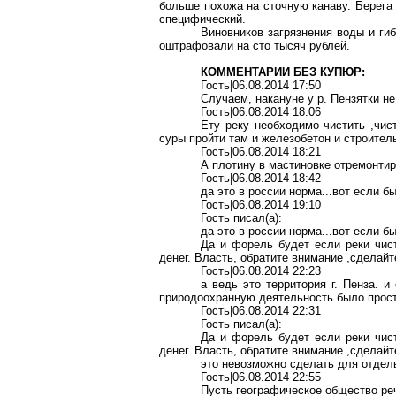
больше похожа на сточную канаву. Берега
специфический.
Виновников загрязнения воды и ги
оштрафовали на сто тысяч рублей.
КОММЕНТАРИИ БЕЗ КУПЮР:
Гость|06.08.2014 17:50
Случаем, накануне у р. Пензятки н
Гость|06.08.2014 18:06
Ету реку необходимо чистить ,чис
суры пройти там и железобетон и строител
Гость|06.08.2014 18:21
А плотину в мастиновке отремонтир
Гость|06.08.2014 18:42
да это в россии норма...вот если б
Гость|06.08.2014 19:10
Гость писал(a):
да это в россии норма...вот если б
Да и форель будет если реки чист
денег. Власть, обратите внимание ,сделайт
Гость|06.08.2014 22:23
а ведь это территория г. Пенза. 
природоохранную деятельность было прост
Гость|06.08.2014 22:31
Гость писал(a):
Да и форель будет если реки чист
денег. Власть, обратите внимание ,сделайт
это невозможно сделать для отдель
Гость|06.08.2014 22:55
Пусть географическое общество реч