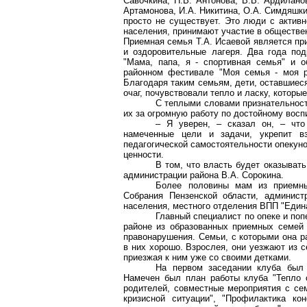
Савочкина, Н.В. Антонова, В.В.
Ардилано
Артамонова, И.А. Никитина, О.А.
Симдяшки
просто не существует.
Это люди с активн
населения, принимают участие в обществен
Приемная семья Т.А. Исаевой является пр
и оздоровительные лагеря. Два года по
"Мама, папа, я - спортивная семья" и 
районном фестивале "Моя семья - моя р
Благодаря таким семьям, дети, оставшиес
очаг, почувствовали тепло и ласку, которы
С теплыми словами признательнос
их за огромную работу по достойному восп
– Я уверен, – сказал он, – чт
намеченные цели и задачи, укрепит 
педагогической самостоятельности опекун
ценности.
В том, что власть будет оказыват
администрации района В.А. Сорокина.
Более половины мам из приемны
Собрания Пензенской области, админис
населения, местного отделения ВПП "Един
Главный специалист по опеке и по
районе из образованных приемных семей 
правонарушения. Семьи, с которыми она р
в них хорошо. Взрослея, они уезжают из 
приезжая к ним уже со своими детками.
На первом заседании клуба был
Намечен был план работы клуба "Тепло с
родителей, совместные мероприятия с се
кризисной ситуации", "Профилактика кон