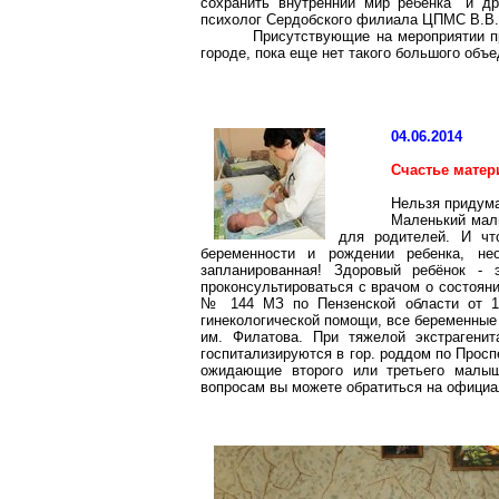
сохранить внутренний мир ребенка" и д
психолог
Сердобского
филиала ЦПМС В.В.
Присутствующие на мероприятии 
городе, пока еще нет такого большого объ
04.06.2014
Счастье матер
Нельзя придума
Маленький малы
для родителей. И чт
беременности и рождении ребенка, не
запланированная! Здоровый ребёнок -
проконсультироваться с врачом о состояни
№ 144 МЗ по Пензенской области от 17
гинекологической помощи, все беременны
им. Филатова. При тяжелой
экстрагенит
госпитализируются в гор
.
р
оддом по Просп
ожидающие второго или третьего малы
вопросам вы можете обратиться на офици