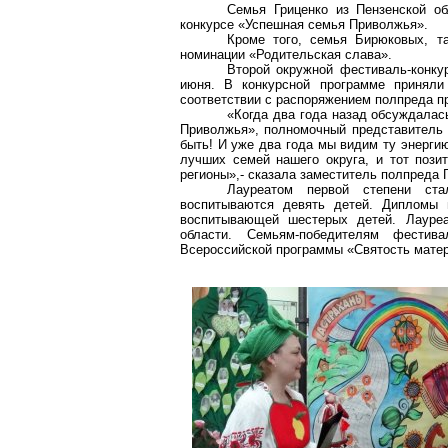
Семья
Гриценко
из Пензенской об
конкурсе «Успешная семья Приволжья».
Кроме того, семья Бирюковых, т
номинации «Родительская слава».
Второй окружной фестиваль-конку
июня. В конкурсной программе приняли
соответствии с распоряжением полпреда 
«Когда два года назад обсуждала
Приволжья», полномочный представитель
быть! И уже два года мы видим ту энерги
лучших семей нашего округа, и тот пози
регионы»,- сказала заместитель полпреда 
Лауреатом первой степени с
воспитываются девять детей. Дипломы
воспитывающей шестерых детей. Лауреа
области. Семьям-победителям фести
Всероссийской программы «Святость матер