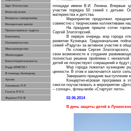
площади имени В.И. Ленина. Впервые з
Щит Отечества
участие порядка 50 семей с детьми. О
Воин-мученик
материнства и детства.
Вопросы священнику
Мероприятие продолжил празднич
совместно с творческими коллективами наш
Воскресная школа
На праздник пришли сотни горож
Православные чудеса
Сергей Златогорский.
В первую очередь мэр города от
Ковчежец
развитии Кузнецка. Градоначальник побл
Паломничество
семей «Радуга» за активное участие в общ
Миссионерство
По словам Сергея
Златогорского
,
свои возможности в создании развивающ
Милосердие
полностью решена проблема с нехваткой 
Благотворительность
детей не почувствуют сокращений и будут 
Мэр города пожелал кузнецким ро
Ради ХРИСТА !
ценности. В этом и заключается залог силь
В помощь болящему
Завершило праздник выступление м
Архив
Концертно-игровая программа в 
смогли поучаствовать в мероприятии «Детс
Альманах П Л
– солнце»,
флеш-мобе
«Стартует лето».
Газета П П С
02.06.2014
Журнал П Е В
В день защиты детей в
Лунинско