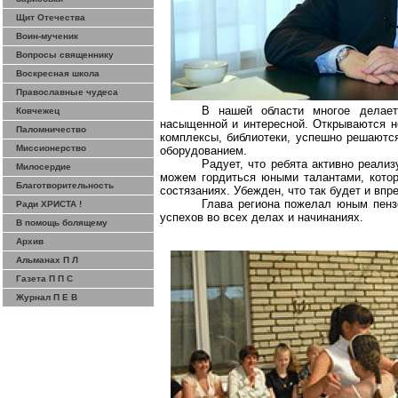
Щит Отечества
Воин-мученик
Вопросы священнику
Воскресная школа
Православные чудеса
В нашей области многое делает
Ковчежец
насыщенной и интересной. Открываются н
Паломничество
комплексы, библиотеки, успешно решают
Миссионерство
оборудованием.
Радует, что ребята активно реализ
Милосердие
можем гордиться юными талантами, котор
Благотворительность
состязаниях. Убежден, что так будет и впр
Глава региона пожелал юным пензе
Ради ХРИСТА !
успехов во всех делах и начинаниях.
В помощь болящему
Архив
Альманах П Л
Газета П П С
Журнал П Е В