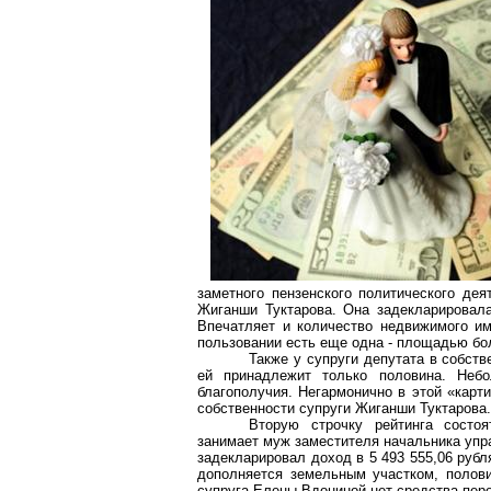
заметного пензенского политического де
Жиганши Туктарова. Она задекларировала
Впечатляет и количество недвижимого им
пользовании есть еще одна - площадью бо
Также у супруги депутата в собст
ей принадлежит только половина. Неб
благополучия. Негармонично в этой «карт
собственности супруги Жиганши Туктарова
Вторую строчку рейтинга состоя
занимает муж заместителя начальника упр
задекларировал доход в 5 493 555,06 руб
дополняется земельным участком, полови
супруга Елены Вдониной нет средства пер