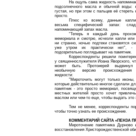
На ощупь сама жидкость напомина
подсолнечного масла и обычной воды: 
густая, но при этом с пальцев её стереть 
просто.
Плюс ко всему, данные капл
весьма специфический запах: сладк
напоминающий запах масла.
"Теперь я каждый день прохо
мемориала и смотрю, исчезли капли или 
ни странно, ночью подтеки становятся си
уже утром их практически нет", - 
подозрительно поглядывает на памятник.
Корреспонденты решили поинтере
у священнослужителя Иоана Яворского, чт
может быть. Протоиерей выдвинул
необычную версию происхождения
жидкости:
"Мироточить могут только иконы,
которые действительно многое сделали для
памятник - это просто мемориал, посвяще
местных жителей просто хочет привлеч
маслом или чем-то еще, чтобы выдать это 
Тем не менее, корреспонденты пор
чтобы точно узнать ее происхождение.
КОММЕНТАРИЙ САЙТА «ПЕНЗА П
Мироточение памятника Дурново 
восстановления Христорождественской оби