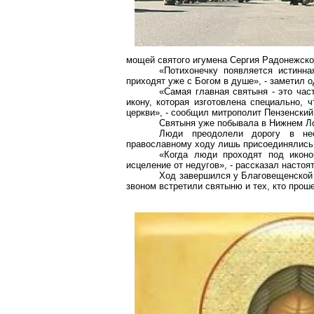
мощей святого игумена Сергия Радонежског
«Потихонечку появляется истинн
приходят уже с Богом в душе», - заметил о
«Самая главная святыня - это час
икону, которая изготовлена специально, 
церкви», - сообщил митрополит Пензенск
Святыня уже побывала в Нижнем Ло
Люди преодолели дорогу в не
православному ходу лишь присоединялись
«Когда люди проходят под иконо
исцеление от недугов», - рассказал насто
Ход завершился у Благовещенской
звоном встретили святыню и тех, кто проше