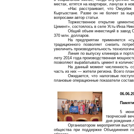
местах, ютятся на квартирах, лачугах в но
«Нас расстраивает, что Омурбек
Кыргызстане. Разве он не болеет за кыр
вопросами автор статьи.
Торжественное открытие цементно
Цемент», состоялось в селе Усть-Инза Ник
Общий объем инвестиций в завод О
370 млн. долларов.
На предприятии применяется «с
традиционного позволяет снизить потре
увеличить производительность технологич
Линия по выпуску клинкера и порт
лету 2014 года производственная мощность
позволяют вырабатывать цемент в количест
На данный момент численность со
часть из них — жители региона. Всего план
Ожидается, что налоговые поступ
плановые операционные показатели составя
06.06.2
Памяти
5 июн
творческий ве
дня рождения 
Организатором мероприятия выступ
общества при поддержке Объединения го