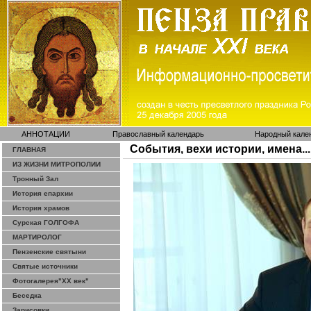
АННОТАЦИИ
Православный календарь
Народный кале
События, вехи истории, имена...
ГЛАВНАЯ
ИЗ ЖИЗНИ МИТРОПОЛИИ
Тронный Зал
История епархии
История храмов
Сурская ГОЛГОФА
МАРТИРОЛОГ
Пензенские святыни
Святые источники
Фотогалерея"ХХ век"
Беседка
Зарисовки