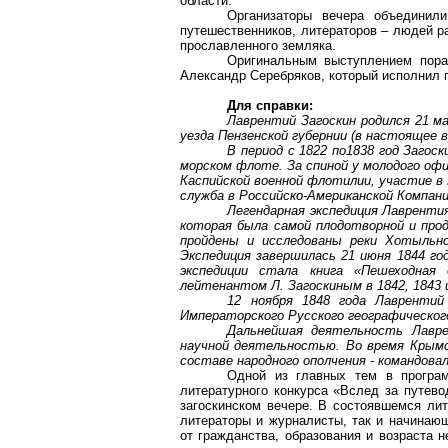
области.
Организаторы вечера объединили
путешественников, литераторов – людей р
прославленного земляка.
Оригинальным выступлением порад
Александр Серебряков, который исполнил
Для справки:
Лаврентий Загоскин родился 21 ма
уезда Пензенской губернии (в настоящее 
В период с 1822 по1838 год Загос
морском флоте. За спиной у молодого офи
Каспийской военной флотилии, участие в 
служба в Российско-Американской Компани
Легендарная экспедиция Лаврентия 
которая была самой плодотворной и про
пройдены и исследованы реки Хотыльно,
Экспедиция завершилась 21 июня 1844 г
экспедиции стала книга «Пешеходная 
лейтенантом Л. Загоскиным в 1842, 1843 
12 ноября 1848 года Лаврентий
Императорского Русского географического
Дальнейшая деятельность Лавре
научной деятельностью. Во время Крымск
составе народного ополчения - командова
Одной из главных тем в програм
литературного конкурса «Вслед за путево
загоскинском вечере. В состоявшемся ли
литераторы и журналисты, так и начинаю
от гражданства, образования и возраста 