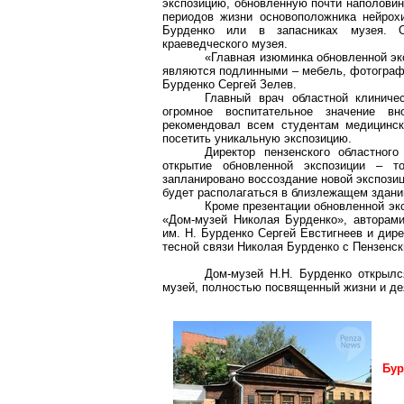
экспозицию, обновленную почти наполовин
периодов жизни основоположника нейрох
Бурденко или в запасниках музея. Об
краеведческого музея.
«Главная изюминка обновленной эк
являются подлинными – мебель, фотографи
Бурденко Сергей Зелев.
Главный врач областной клиниче
огромное воспитательное значение в
рекомендовал всем студентам медицинск
посетить уникальную экспозицию.
Директор пензенского областног
открытие обновленной экспозиции – 
запланировано воссоздание новой экспозиц
будет располагаться в близлежащем здани
Кроме презентации обновленной эк
«Дом-музей Николая Бурденко», авторами
им. Н. Бурденко Сергей Евстигнеев и дир
тесной связи Николая Бурденко с Пензенск
Дом-музей Н.Н. Бурденко открылс
музей, полностью посвященный жизни и де
Бур