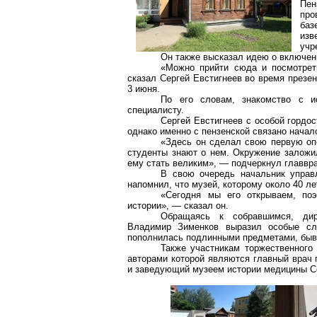
Пен
про
баз
изв
учр
Он также высказал идею о включен
«Можно прийти сюда и посмотреть
сказал Сергей Евстигнеев во время презен
3 июня.
По его словам, знакомство с 
специалисту.
Сергей Евстигнеев с особой гордос
однако именно с пензенской связано начал
«Здесь он сделал свою первую оп
студенты знают о нем. Окружение заложил
ему стать великим», — подчеркнул главвр
В свою очередь начальник управ
напомнил, что музей, которому около 40 ле
«Сегодня мы его открываем, по
истории», — сказал он.
Обращаясь к собравшимся, дире
Владимир Зименков выразил особые сло
пополнилась подлинными предметами, бывш
Также участникам торжественного
авторами которой являются главный врач 
и заведующий музеем истории медицины С