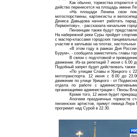
Как обычно, торжества откроются 
действо перенесется на площадь имени Лен
«На площади Ленина свои пока
мотоспорстмены, картингисты и велосипед
Дениса Давыдова начнет работать парад
Лермонтову», - рассказала начальник горо
Пензенцам также будут представле
На набережной реки Суры пройдет спортив
с мастер-классами городских танцевальны
участие в заплывах на плотах, настольных 
«В этом году в рамках Дня России
Бурум», - сообщила заместитель главы го
В связи с подготовкой и проведени
движение. Из-за репетиций 7 июня с 6.00 
Подобный запрет будет действовать также 
«По улицам Славы и Урицкого с 22
мототранспорта. 12 июня с 8.00 до 23.
движение по улице Урицкого - от Подвесно
отдела по работе с административным
организациями администрации г. Пензы Вла
Кроме того, 12 июня будет прекращ
Апогеем праздничных торжеств ст
пензенских артистов, примут певица Лера
прогремит над Сурой в 22.30.