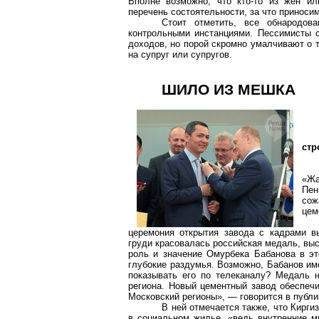
Вполне возможно, что кто-то из жен ил
перечень состоятельности, за что приносим
Стоит отметить, все обнародов
контрольными инстанциями. Пессимисты с
доходов, но порой скромно умалчивают о 
на супруг или супругов.
ШИЛО ИЗ МЕШКА
стр
«Жа
Пен
сож
цем
церемония открытия завода с кадрами в
груди красовалась российская медаль, вы
роль и значение Омурбека Бабанова в эт
глубокие раздумья. Возможно, Бабанов им
показывать его по телеканалу? Медаль н
региона. Новый цементный завод обеспечи
Московский регионы», — говорится в публи
В ней отмечается также, что Кирги
в социальном жилье, «ведь внутренние м