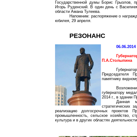
Государственной думы Борис Грызлов, 
Игорь Руденский. В один день с Василие
области Амана Тулеева.
Напомним: распоряжение о награжд
юбилея, 29 апреля.
РЕЗОНАНС
06.06.2014
Губерна
П.А.Столыпина
Губернат
Председателя П
памятнику видном
Возложен
губернатору медал
2014 г
., в здании 
Данная 
стратегических з
реализацию долгосрочных проектов П
промышленность, сельское хозяйство, стр
культура и в других областях деятельности