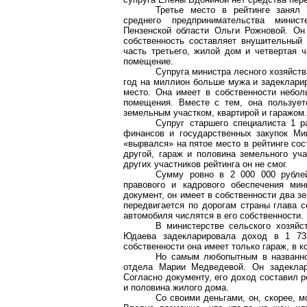
Третье место в рейтинге занял 
среднего предпринимательства минист
Пензенской области Ольги Рожновой. Он
собственность составляет внушительный 
часть третьего, жилой дом и четвертая ч
помещение.
Супруга министра лесного хозяйств
год на миллион больше мужа и задеклариро
место. Она имеет в собственности небо
помещения. Вместе с тем, она пользуе
земельным участком, квартирой и гаражом.
Супруг старшего специалиста 1 р
финансов и государственных закупок Ми
«вырвался» на пятое место в рейтинге сос
другой, гараж и половина земельного уч
других участников рейтинга он не смог.
Сумму ровно в 2 000 000 рублей
правового и кадрового обеспечения ми
документ, он имеет в собственности два з
передвигается по дорогам страны глава 
автомобиля числятся в его собственности.
В министерстве сельского хозяйс
Юдаева задекларировала доход в 1 73
собственности она имеет только гараж, в 
Но самым любопытным в названном
отдела Марии Медведевой. Он задекла
Согласно документу, его доход составил р
и половина жилого дома.
Со своими деньгами, он, скорее, м