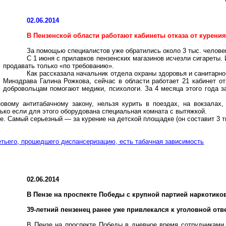
02.06.2014
В Пензенской области работают кабинеты отказа от курени
За помощью специалистов уже обратились около 3 тыс. челове
С 1 июня с прилавков пензенских магазинов исчезли сигареты.
продавать только «по требованию».
Как рассказала начальник отдела охраны здоровья и санитарно
Минздрава Галина Рожкова, сейчас в области работает 21 кабинет от
добровольцам помогают медики, психологи. За 4 месяца этого года 
овому антитабачному закону, нельзя курить в поездах, на вокзалах,
ько если для этого оборудована специальная комната с вытяжкой.
 Самый серьезный — за курение на детской площадке (он составит 3 ты
етьего, прошедшего диспансеризацию, есть табачная зависимость
02.06.2014
В Пензе на проспекте Победы с крупной партией наркотико
39-летний пензенец ранее уже привлекался к уголовной отв
В Пензе на проспекте Победы в дневное время сотрудниками