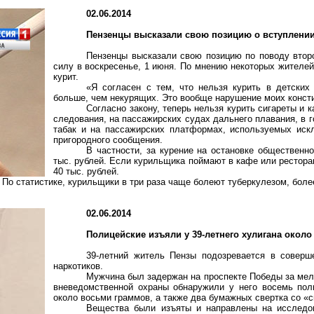
02.06.2014
Пензенцы высказали свою позицию о вступлении 
Пензенцы высказали свою позицию по поводу второ
силу в воскресенье, 1 июня. По мнению некоторых жителей 
курит.
«Я согласен с тем, что нельзя курить в детских
больше, чем некурящих. Это вообще нарушение моих конст
Согласно закону, теперь нельзя курить сигареты и 
следования, на пассажирских судах дальнего плавания, в г
табак и на пассажирских платформах, используемых иск
пригородного сообщения.
В частности, за курение на остановке общественн
тыс. рублей. Если курильщика поймают в кафе или рестора
40 тыс. рублей.
По статистике, курильщики в три раза чаще болеют туберкулезом, боле
02.06.2014
Полицейские изъяли у 39-летнего хулигана окол
39-летний житель Пензы подозревается в соверш
наркотиков.
Мужчина был задержан на проспекте Победы за мел
вневедомственной охраны обнаружили у него восемь пол
около восьми граммов, а также два бумажных свертка со «с
Вещества были изъяты и направлены на исследов