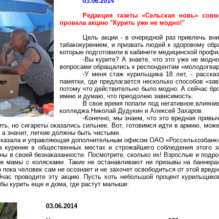
03.06.2014
Редакция газеты «Сельская новь» совм
провела акцию "Курить уже не модно!"
Цель акции - в очередной раз привлечь вн
табакокурением, и призвать людей к здоровому обр
которые подготовили в кабинете медицинской профи
-Вы курите? А знаете, что это уже не модн
вопросами обращались к респондентам «молодогвар
-У меня стаж курильщика 18 лет, - расска
памятки, где предлагается несколько способов «зав
потому что действительно было модно. А сейчас бр
имею и думаю, что преодолею зависимость.
В свое время попали под негативное влияни
колледжа Николай
Дудукин
и Алексей Захаров.
-Конечно, мы знаем, что это вредная привы
ить, но сигареты оказались сильнее. Вот, готовимся идти в армию, мож
 а значит, легкие должны быть чистыми.
ысказала и управляющая дополнительным офисом ОАО «
Россельхозбанк
а курение в общественных местах и строжайшего соблюдения этого за
ны в своей безнаказанности. Посмотрите, сколько их! Взрослые и подрос
е мамы с колясками. Таких не останавливают ни призывы на баннера
 пока человек сам не осознает и не захочет освободиться от этой вредн
йчас проводите эту акцию. Пусть хоть небольшой процент курильщико
бы курить еще и дома, где растут малыши.
03.06.2014