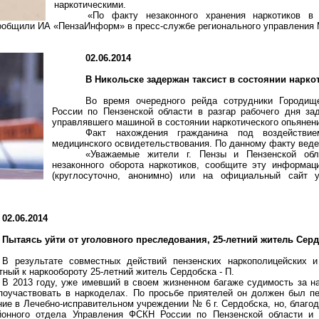
наркотическими.
«По факту незаконного хранения наркотиков в
ообщили ИА «
ПензаИнформ
» в пресс-службе регионального управления
02.06.2014
В Никольске задержан таксист в состоянии нарко
Во время очередного рейда сотрудники
Городищ
России по Пензенской области в разгар рабочего дня за
управлявшего машиной в состоянии наркотического опьянен
Факт нахождения гражданина под воздействие
медицинского освидетельствования. По данному факту веде
«Уважаемые жители г. Пензы и Пензенской об
незаконного оборота наркотиков, сообщите эту информац
(круглосуточно, анонимно) или на официальный сайт уп
02.06.2014
Пытаясь уйти от уголовного преследования, 25-летний житель Сер
В результате совместных действий пензенских
наркополицейских
и 
тный к
наркообороту
25-летний житель Сердобска - П.
В 2013 году, уже имевший в своем жизненном багаже судимость за на
поучаствовать в
наркоделах
. По просьбе приятелей он должен был п
ние в Лечебно-исправительном учреждении № 6 г. Сердобска, но, благ
йонного отдела Управления ФСКН России по Пензенской области 