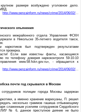
 крупном размере возбуждено уголовное дело.
 МВД.
http://www.penzainform.ru/news/crime/2014/06/02/
...
тического опьянения
енского
межрайонного отдела Управления ФСКН
держали в Никольске 35-летнего водителя такси,
ия.
м наркотиков был подтвержден результатами
тся проверка.
ласти! Если вам известны факты, касающиеся
ию по телефону доверия наркоконтроля 59-10-10
равления www.58.fskn.gov.ru», - обращается к
http://www.penzainform.ru/news/crime/2014/06/02/
...
добска почти год скрывался в Москве
сотрудников полиции города Москвы задержан
ркотики, а именно хранение марихуаны, П. решил
ередать несколько граммов гашиша отбывающему
одаря слаженным усилиям сотрудников
Сердобского
и ЛИУ № 6, данное преступное деяние не было