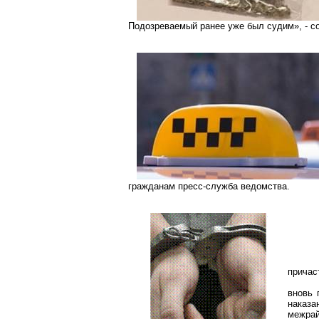
Подозреваемый ранее уже был судим», - с
гражданам пресс-служба ведомства.
причас
вновь 
наказа
межра