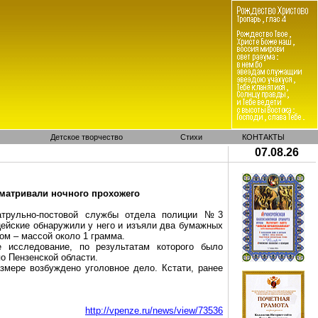
Детское творчество
Стихи
КОНТАКТЫ
07.08.26
сматривали ночного прохожего
атрульно-постовой службы отдела полиции №3
цейские обнаружили у него и изъяли два бумажных
сом
– массой около 1 грамма.
 исследование, по результатам которого было
о Пензенской области.
азмере возбуждено уголовное дело. Кстати, ранее
http://vpenze.ru/news/view/73536