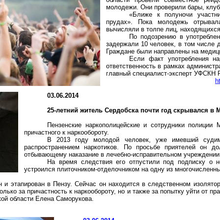
молодежи. Они проверили бары, клуб
«Ближе к полуночи участн
прудах». Пока молодежь отрыва
вычисляли в толпе лиц, находящихся
По подозрению в употреблен
задержали 10 человек, в том числе 
Граждане были направлены на медиц
Если факт употребления на
ответственность в рамках администр
главный специалист-эксперт УФСКН 
h
03.06.2014
25-летний житель Сердобска почти год скрывался в 
Пензенские
наркополицейские
и сотрудники полиции М
причастного к
наркообороту
.
В 2013 году молодой человек, уже имевший судим
распространением наркотиков. По просьбе приятелей он д
отбывающему наказание в лечебно-исправительном учреждении 
На время следствия его отпустили под подписку о н
устроился плиточником-отделочником на одну из многочисленны
н и
этапирован
в Пензу. Сейчас он находится в следственном изолятор
только за причастность к
наркообороту
, но и также за попытку уйти от п
кой области Елена
Саморукова
.