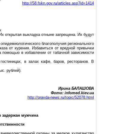
http://58.fskn.gov.ru/articles.asp?id=1414
я
к
 Их открытая выкладка отныне запрещена. Их будут
-эпидемиологического благополучия регионального
каза от курения. Избавиться от вредной привычки
за помощью в избавлении от табачной зависимости
 гостиницах, в залах кафе, баров, ресторанов. В
с. рублей).
Ирина БАЛАШОВА
Фото:
infomed.kiev.ua
http://pravda-news.ru/topic/52078.html
в задержан мужчина
етственности
 вневедомственной охраны за мелкое хулиганство