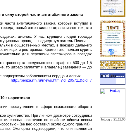
в силу второй части антитабачного закона
й части антитабачного закона, который вступил в
города, новый закон сильно ограничивает тех, кто
 садиках, школах. У нас курящих людей гораздо
итуционных прав», — подчеркнул житель Пензы.
кальян в общественных местах, в поездах дальнего
остиницах и ресторанах. Кроме того, нельзя курить
лючительно для перевозки пассажиров в поездах
ого транспорта предусмотрен штраф от 500 до 1,5
не, то штраф заплатит и владелец заведения — до
е подвержены заболеваниям сердца и легких.
http://penza.rfn.ru/rnews.html?id=205711&cid=7
о
10 г
наркотиков
ении преступления в сфере незаконного оборота
кое хулиганство. При личном досмотре сотрудники
иэтиленовых пакетиков со
спайсом
общим весом
HotLog с 21.11.06
коростью» (ее вес составил около одного грамма).
ание. Эксперты подтвердили, что они являются