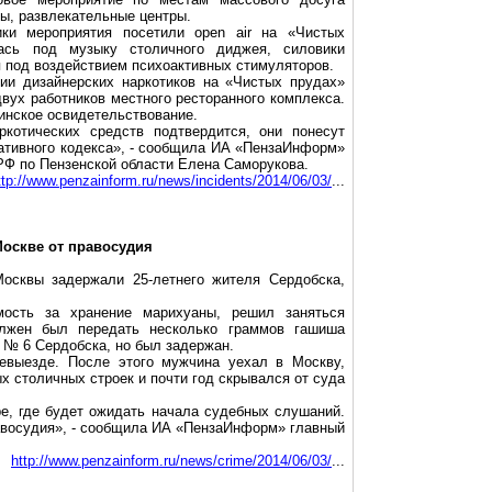
ы, развлекательные центры.
ики мероприятия посетили
open
air
на «Чистых
лась под музыку столичного
диджея
, силовики
 под воздействием психоактивных стимуляторов.
ии дизайнерских наркотиков на «Чистых прудах»
двух работников местного ресторанного комплекса.
инское освидетельствование.
ркотических средств подтвердится, они понесут
ативного кодекса», - сообщила ИА «
ПензаИнформ
»
РФ по Пензенской области Елена
Саморукова
.
ttp://www.penzainform.ru/news/incidents/2014/06/03/
...
Москве от правосудия
осквы задержали 25-летнего жителя Сердобска,
ость за хранение марихуаны, решил заняться
олжен был передать несколько граммов гашиша
№ 6 Сердобска, но был задержан.
евыезде. После этого мужчина уехал в Москву,
х столичных строек и почти год скрывался от суда
е, где будет ожидать начала судебных слушаний.
равосудия», - сообщила ИА «
ПензаИнформ
» главный
http://www.penzainform.ru/news/crime/2014/06/03/
...