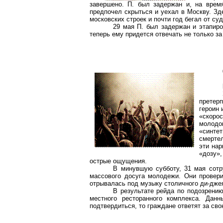
завершено. П. был задержан и, на врем
предпочел скрыться и уехал в Москву. Зд
московских строек и почти год бегал от су
29 мая П. был задержан и
этапир
теперь ему придется отвечать не только за
претер
героин 
«скорос
молодо
«синте
смерте
эти
нар
«дозу»,
острые ощущения.
В минувшую субботу, 31 мая сот
массового досуга молодежи. Они провер
отрывалась под музыку столичного ди-дже
В результате рейда по подозрению
местного ресторанного комплекса. Дан
подтвердиться, то граждане ответят за св