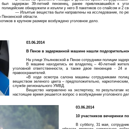
был задержан 39-летний пензенец, ранее привлекавшийся к уго
полицейские обнаружили и изъяли у него 8 пакетиков со
спайсом
и 2 св
— Изъятые вещества были направлены на исследование, по рез
 Пензенской области.
котиков в крупном размере возбуждено уголовное дело.
03.06.2014
В Пензе в задержанной машине нашли подозрительно
На улице Ульяновской в Пензе сотрудники полиции заде
В машине находились ее владелец – 40-летний жител
уголовной ответственности, а также двое пензенцев - 24 и
правоохранителей.
«В ходе осмотра салона машины сотрудниками полиц
веществом зеленого цвета – предположительно, наркотическим,
службе регионального УМВД.
Вещество направлено на экспертизу, по результатам к
настоящее время решается вопрос о возбуждении уголовного де
03.06.2014
10 участников вечеринки п
В субботу, 31 мая, сотрудн
области провели совместное рейд