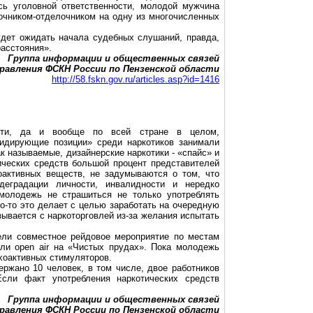
сь уголовной ответственности, молодой мужчина
точником-отделочником на одну из многочисленных
удет ожидать начала судебных слушаний, правда,
расстояния».
Группа информации и общественных связей
равления ФСКН России по Пензенской области
http://58.fskn.gov.ru/articles.asp?id=1416
ти, да и вообще по всей стране в целом,
лидирующие позиции» среди наркотиков занимали
к называемые, дизайнерские наркотики - «
спайс
» и
тических средств большой процент представителей
оактивных веществ, не задумываются о том, что
деградации личности, инвалидности и нередко
молодежь не страшиться не только употреблять
Кто-то это делает с целью заработать на очередную
язывается с наркоторговлей из-за желания испытать
ели совместное рейдовое мероприятие по местам
тили
open
air
на «Чистых прудах». Пока молодежь
хоактивных стимуляторов.
ержано 10 человек, в том числе, двое работников
сли факт употребления наркотических средств
Группа информации и общественных связей
равления ФСКН России по Пензенской области