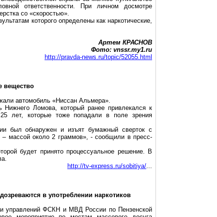
ловной ответственности. При личном досмотре
ерстка со «скоростью».
ультатам которого определены как наркотические,
Артем КРАСНОВ
Фото: vnssr.my1.ru
http://pravda-news.ru/topic/52055.html
е вещество
ржали автомобиль «
Ниссан
Альмера
».
ь Нижнего Ломова, который ранее привлекался к
 25 лет, которые тоже попадали в поле зрения
ии был обнаружен и изъят бумажный сверток с
 – массой около 2 граммов», - сообщили в пресс-
оторой будет принято процессуальное решение. В
ла.
http://tv-express.ru/sobitiya/
...
одозреваются в употреблении наркотиков
ики управлений ФСКН и МВД России по Пензенской
овое мероприятие по местам массового досуга