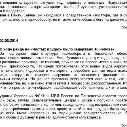
я ведения следствия, отпущен под подписку о невыезде. Испугавши
есь он надеялся затеряться среди столичной сутолоки: устроился пли
да и следствия.
ован
в Пензу. Сейчас он находится в следственном изоляторе, где и б
 причастность к
наркообороту
, но и также за «любовь к бегу на дальние 
Уп
02.06.2014
В ходе рейда на «Чистых прудах» было задержано 10 человек
За последние годы структура
наркооборота
в Пензенской облас
пела существенные изменения. Еще буквально два-три года назад «
и различные производные конопли, сейчас же на первое место вышли, та
ть». Прискорбно то, что среди потребителей этих новых видов нарко
го поколения. Подростки и молодежь, употребляя данные виды псих
тика» рекордными темпами разрушает их организмы, приводит к 
льным исходам. Но данная проблема усугубляется еще и тем, что 
ковещества
, но и активно втягивается в процесс их распространения. 
 кто-то просто, таким образом, зарабатывает себе на жизнь, а кто-то св
рудники Управлений ФСКН и МВД России по Пензенской области пров
или бары, клубы, развлекательные центры и ближе к полуночи посе
я, силовики вычисляли в толпе лиц, находящихся под воздействием пси
 в употреблении наркотических средств на «Чистых прудах» было зад
ные лица были направлены на медицинское освидетельствование. Е
ою любовь к дурману в рамках административного кодекса.
Уп