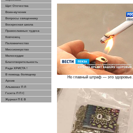
Щит Отечества
Воин-мученик
Вопросы священнику
Воскресная школа
Православные чудеса
Ковчежец
Паломничество
Миссионерство
Милосердие
Благотворительность
Ради ХРИСТА !
В помощь болящему
Но главный штраф — это здоровье. 
Архив
Альманах П Л
Газета П П С
Журнал П Е В