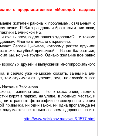
естно с представителями «Молодой гвардии»
имание жителей района к проблемам, связанным с
азу жизни. Ребята раздавали брошюры и листовки,
лактики Белинской РБ.
о и очень вредно для вашего здоровья? - с такими
дейцы». Многие отвечали откровенно.
зывает Сергей
Цыбизов
, которому ребята вручили
язать» с пагубной привычкой. - Начал баловаться,
осил бы, но уже трудно. Однако желание все равно
е взрослых друзей и выпускники многопрофильного
чка, и сейчас уже не можем сказать, зачем начали
ет, там отучимся от курения, ведь на службе много
» Наталья
Зябликова
.
кона, - заявила она. - Но, к сожалению, люди с
тки курят в парках, на улице, в людных местах, и
х, ни страшные фотографии поврежденных легких
ой привычки, ни один закон, ни одна пропаганда не
в задумается не только о своем здоровье, но и о
http://www.selsknov.ru/news-3-1577.html