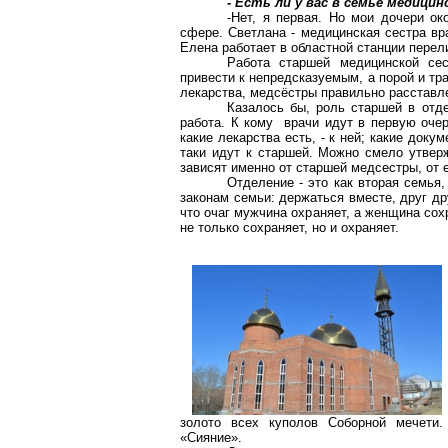
- Есть ли у вас в семье медици
-Нет, я первая. Но мои дочери о
сфере. Светлана - медицинская сестра вр
Елена работает в областной станции перел
Работа старшей медицинской се
привести к непредсказуемым, а порой и тр
лекарства, медсёстры правильно расставле
Казалось бы, роль старшей в отде
работа. К кому врачи идут в первую очер
какие лекарства есть, - к ней; какие докум
таки идут к старшей. Можно смело утверж
зависят именно от старшей медсестры, от 
Отделение - это как вторая семья, 
законам семьи: держаться вместе, друг др
что очаг мужчина охраняет, а женщина со
не только сохраняет, но и охраняет.
золото всех куполов Соборной мечети.
«Сияние».