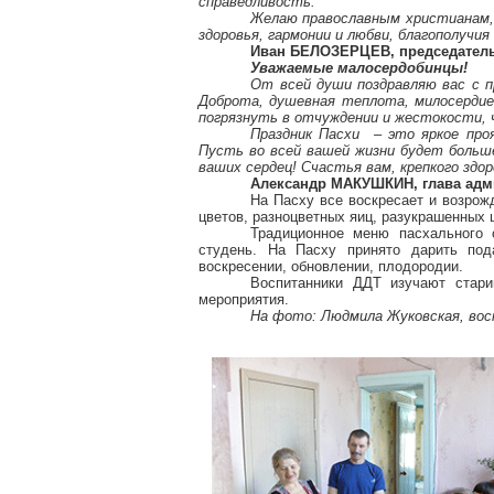
справедливость.
Желаю православным христианам, 
здоровья, гармонии и любви, благополучия
Иван БЕЛОЗЕРЦЕВ, председатель
Уважаемые
малосердобинцы
!
От всей души поздравляю вас с 
Доброта, душевная теплота, милосердие
погрязнуть в отчуждении и жестокости, 
Праздник Пасхи – это яркое проя
Пусть во всей вашей жизни будет больше
ваших сердец! Счастья вам, крепкого здор
Александр МАКУШКИН, глава ад
На Пасху все воскресает и возрож
цветов, разноцветных яиц, разукрашенных
Традиционное меню пасхального с
студень. На Пасху принято дарить под
воскресении, обновлении, плодородии.
Воспитанники ДДТ изучают стари
мероприятия.
На фото: Людмила Жуковская, вос