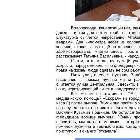
Водопровода, канализации нет, ра
дождь - и три дня потом течёт на голо
штукатурка сыплется непрестанно. Чтоб
вёдрами. Два километра несёт из колонк
конечно, аховая, а тут ещё по деревне п
зарегистрировано, многие здесь прост
рассказывает Татьяна Васильевна, - наро
С тем, что школа пустует (6 уче
закрыли, народ смирился, но фельдшерско
права на жизнь, люди сдавать не собирают
Пять улиц в селе: Луговая, Зел
население в поисках лучшей жизни раз
считается улица Центральная. Здесь-то, в
но душераздирающий пикет в поддержку с
Как же им не отстаивать ФАП, 
медицинскую помощь? «Скорая» из город
часа (!) после вызова. Зимой она пройти м
на пару: дороги-то не чистят. "Без медпун
Василий Кузьмич
Лощинин
. Он остался бе
фельдшера вообще вымрем". "Очень про
спаситель, мы на него молимся, - втор
пожилой мужчина в темных очках. Сегодня
приступом, и она его "откачала".