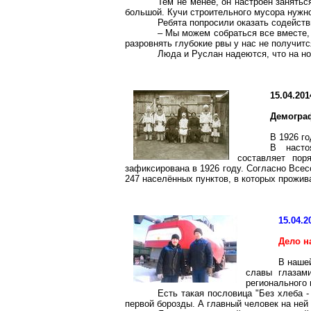
Тем не менее, он настроен занятьс
большой. Кучи строительного мусора нужно 
Ребята попросили оказать содейств
– Мы можем собраться все вместе, 
разровнять глубокие рвы у нас не получитс
Люда и Руслан надеются, что на но
15.04.201
Демогра
В 1926 г
В насто
составляет пор
зафиксирована в 1926 году. Согласно Всес
247 населённых пунктов, в которых прожив
15.04.2
Дело н
В нашей
славы глазам
регионального 
Есть такая пословица "Без хлеба -
первой борозды. А главный человек на ней 