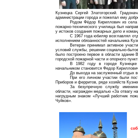
Кузнецка Сергей Златогорский. Градона
администрации города и пожелал ему добро
Родом Фёдор Кириллович из села
пожарно-технического училища был направ
у истоков создания пожарных депо и кома
С 1967 года юбиляр возглавлял от
исполнением обязанностей начальника Кузн
Ветеран принимал активное участи
условий службы, решении социально-бытов
было построено первое в области здание 
городской пожарной части и опорного пунк
В 1982 году в городе Кузнецке
начальником становится Федор Кириллови
До выхода на заслуженный отдых в
При его личном участии были пос
Приборов и ферритов, ряде хозяйств Кузне
За безупречную службу именинн
области, награжден медалью «За отвагу на 
нагрудным знаком «Лучший работник по
Чуйков».
соб