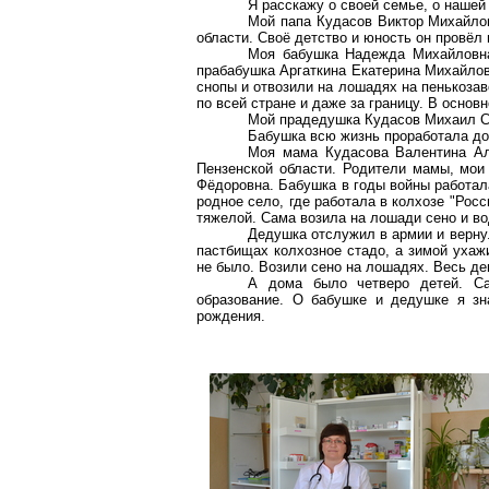
Я расскажу о своей семье, о нашей
Мой папа
Кудасов
Виктор Михайло
области. Своё детство и юность он провёл 
Моя бабушка Надежда Михайлов
прабабушка
Аргаткина
Екатерина Михайловн
снопы и отвозили на лошадях на пенькозав
по всей стране и даже за границу. В осно
Мой прадедушка
Кудасов
Михаил Ст
Бабушка всю жизнь проработала доя
Моя мама
Кудасова
Валентина Ал
Пензенской области. Родители мамы, мои
Фёдоровна. Бабушка в годы войны работал
родное село, где работала в колхозе "Рос
тяжелой. Сама возила на лошади сено и вод
Дедушка отслужил в армии и верну
пастбищах колхозное стадо, а зимой ухаж
не было. Возили сено на лошадях. Весь де
А дома было четверо детей. С
образование. О бабушке и дедушке я зн
рождения.