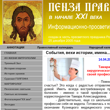
АННОТАЦИИ
Православный календарь
Народный кал
События, вехи истории, имена...
ГЛАВНАЯ
ИЗ ЖИЗНИ МИТРОПОЛИИ
14.04.2
Тронный Зал
Тама
История епархии
хирургическо
История храмов
своей профес
Сурская ГОЛГОФА
- Помн
МАРТИРОЛОГ
счастье? Это когда с радостью отправля
домой. Иметь всегда востребованную п
Пензенские святыни
болезнях - именно о такой профессии 
Святые источники
корреспондентом Тамара Александровна.
Фотогалерея"ХХ век"
- Действительно, еще со школьно
профессии себя не видела. Готовилась к 
Беседка
окончании Кузнецкого медицинского у
Зарисовки