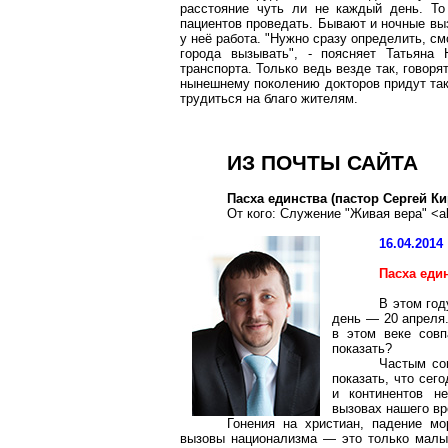
расстояние чуть ли не каждый день. То
пациентов проведать. Бывают и ночные выз
у неё работа. "Нужно сразу определить, см
города вызывать", - поясняет Татьяна 
транспорта. Только ведь везде так, говоря
нынешнему поколению докторов придут таки
трудиться на благо жителям.
ИЗ ПОЧТЫ САЙТА
Пасха единства (пастор Сергей Ки
От кого: Служение "Живая вера" <al
16.04.2014
Пасха еди
В этом год
день — 20 апреля.
в этом веке сов
показать?
Частым со
показать, что сег
и континентов н
вызовах нашего вр
Гонения на христиан, падение мо
вызовы национализма — это только малы