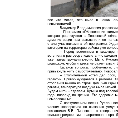
все что могли, что было в наших сил
невыполнимой.
Владимир Владимирович рассказал 
– Программа «Обеспечение жильем 
которая реализуется в Пензенской област
администрации нам разъяснили ее полож
стали участниками этой программы. Ждат
категории на территории района уже велось
– Перед вселением в квартиры н
вступила в разговор Людмила, – с каждым 
уже, затем вручали ключи. Мы с Руслан
рядышком, чтобы и здесь не разлучаться. 
Касаясь вопроса, проблемного, с
привыкнуть жить самостоятельно. Новосель
– Отопительный котел дал сбой, 
гарантии. Прибор нуждается в ремонте. Х
отопления вышла из строя. Дом был сдан 
работы, температура воздуха была низкой. 
Будем жить – сделаем. Крыша над головой 
года, инвалид по зрению. Его здоровье м
немаловажные.
С наступлением весны Руслан ве
членом кооператива по оказанию услуг н
возглавлял В.В.
Пивненко
, то теперь по
сельхозпредприятии – напряженная пора. Д