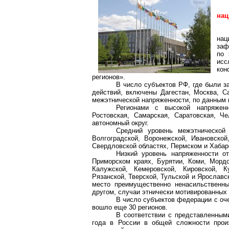
нац
нац
заф
по 
исс
кон
регионов».
В число субъектов РФ, где были 
действий, включены Дагестан, Москва, Са
межэтнической напряженности, по данным 
Регионами с высокой напряженн
Ростовская, Самарская, Саратовская, Ч
автономный округ.
Средний уровень межэтнической 
Волгоградской, Воронежской, Ивановской
Свердловской областях, Пермском и Хабар
Низкий уровень напряженности от
Приморском краях, Бурятии, Коми, Мордо
Калужской, Кемеровской, Кировской, Ку
Рязанской, Тверской, Тульской и Ярославс
место преимущественно ненасильственны
другом, случаи этнически мотивированных
В число субъектов федерации с оч
вошло еще 30 регионов.
В соответствии с представленными
года в России в общей сложности прои