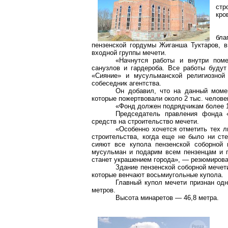
стр
кро
бла
пензенской гордумы
Жиганша
Туктаров
, 
входной группы мечети.
«Начнутся работы и внутри пом
санузлов и гардероба. Все работы буду
«Сияние» и мусульманской религиозной
собеседник агентства.
Он добавил, что на данный момен
которые пожертвовали около 2 тыс. челове
«Фонд должен подрядчикам более 1
Председатель правления фонда 
средств на строительство мечети.
«Особенно хочется отметить тех 
строительства, когда еще не было ни ст
сияют все купола пензенской соборной 
мусульман и подарим всем
пензенцам
и г
станет украшением города», — резюмиров
Здание пензенской соборной мечет
которые венчают восьмиугольные купола.
Главный купол мечети признан од
метров
.
Высота минаретов —
46,8 метра
.