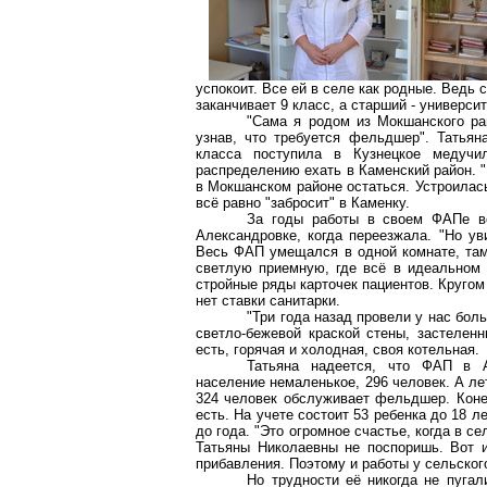
успокоит. Все ей в селе как родные. Ведь 
заканчивает 9 класс, а старший - университ
"Сама я родом из
Мокшанского
рай
узнав, что требуется фельдшер". Татьян
класса поступила в Кузнецкое медуч
распределению ехать в Каменский район. "Н
в
Мокшанском
районе остаться. Устроилась
всё равно "забросит" в Каменку.
За годы работы в своем
ФАПе
вс
Александровке, когда переезжала. "Но ув
Весь ФАП умещался в одной комнате, там,
светлую приемную, где всё в идеальном п
стройные ряды карточек пациентов. Кругом 
нет ставки санитарки.
"Три года назад провели у нас бол
светло-бежевой краской стены, застелен
есть, горячая и холодная, своя котельная.
Татьяна надеется, что ФАП в А
население немаленькое, 296 человек. А ле
324 человек обслуживает фельдшер. Коне
есть. На учете состоит 53 ребенка до 18 
до года. "Это огромное счастье, когда в с
Татьяны Николаевны не поспоришь. Вот 
прибавления. Поэтому и работы у сельског
Но трудности её никогда не пугал