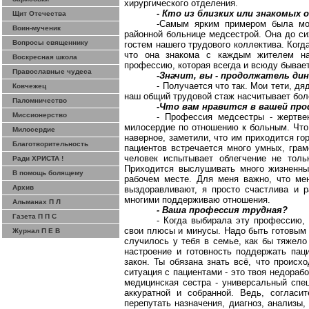
хирургического отделения.
- Кто из близких или знакомых 
Щит Отечества
-Самым ярким примером была мо
Воин-мученик
районной больнице медсестрой. Она до си
Вопросы священнику
гостем нашего трудового коллектива. Когда
что она знакома с каждым жителем на
Воскресная школа
профессию, которая всегда и всюду бывает
Православные чудеса
-Значит, вы - продолжатель ди
- Получается что так. Мои тети, д
Ковчежец
наш общий трудовой стаж насчитывает боле
Паломничество
-Что вам нравится в вашей пр
Миссионерство
- Профессия медсестры - жертвен
милосердие по отношению к больным. Что 
Милосердие
наверное, заметили, что им приходится г
Благотворительность
пациентов встречается много умных, гра
человек испытывает облегчение не толь
Ради ХРИСТА !
Приходится выслушивать много жизненны
В помощь болящему
рабочем месте. Для меня важно, что ме
Архив
выздоравливают, я просто счастлива и р
многими поддерживаю отношения.
Альманах П Л
- Ваша профессия трудная?
Газета П П С
- Когда выбирала эту профессию,
свои плюсы и минусы. Надо быть готовым к
Журнал П Е В
случилось у тебя в семье, как бы тяжело
настроение и готовность поддержать пац
закон. Ты обязана знать всё, что происх
ситуация с пациентами - это твоя недорабо
медицинская сестра - универсальный спец
аккуратной и собранной. Ведь, согласи
перепутать назначения, диагноз, анализы,