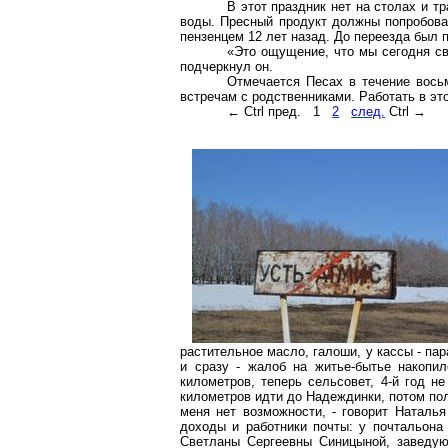
В этот праздник нет на столах и т
воды. Пресный продукт должны попробова
пензенцем
12 лет назад. До переезда был
«Это ощущение, что мы сегодня св
подчеркнул он.
Отмечается
Песах
в течение восьм
встречам с родственниками. Работать в эт
←
Ctrl
пред.
1
2
след.
Ctrl
→
растительное масло, галоши, у кассы - па
и сразу - жалоб на житье-бытье накопи
километров
, теперь сельсовет, 4-й год н
километров идти до
Надеждинки
, потом по
меня нет возможности, - говорит Наталь
доходы и работники почты: у почтальона
Светланы Сергеевны Синицыной, заведую