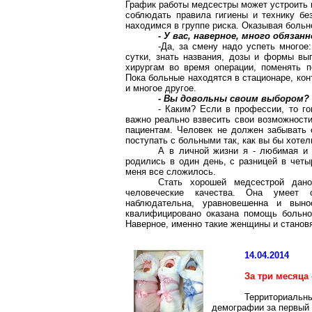
График работы медсестры может устроить 
соблюдать правила гигиены и технику без
находимся в группе риска. Оказывая боль
- У вас, наверное, много обязан
-Да, за смену надо успеть многое
сутки, знать названия, дозы и формы вы
хирургам во время операции, поменять п
Пока больные находятся в стационаре, кон
и многое другое.
- Вы довольны своим выбором?
- Каким? Если в профессии, то г
важно реально взвесить свои возможности
пациентам. Человек не должен забывать 
поступать с больными так, как вы бы хотел
А в личной жизни я - любимая и 
родились в один день, с разницей в четы
меня все сложилось.
Стать хорошей медсестрой дан
человеческие качества. Она умеет с
наблюдательна, уравновешенна и выно
квалифицировано
оказана помощь больном
Наверное, именно такие женщины и стано
14.04.2014
За три месяца
Территориаль
демографии за первый 