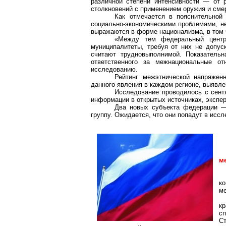
различной степени интенсивности — от
столкновений с применением оружия и см
Как отмечается в пояснительной 
социально-экономическими проблемами, н
выражаются в форме национализма, в том 
«Между тем федеральный центр 
муниципалитеты, требуя от них не допус
считают трудновыполнимой. Показательн
ответственного за межнациональные о
исследованию.
Рейтинг межэтнической напряжен
данного явления в каждом регионе, выявле
Исследование проводилось с сентя
информации в открытых источниках, экспер
Два новых субъекта федерации 
группу. Ожидается, что они попадут в исс
м
к
ме
к
с
С