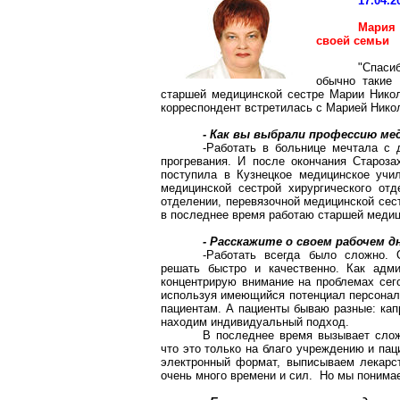
17.04.2
Мария
своей семьи
"Спаси
обычно такие 
старшей медицинской сестре Марии Никол
корреспондент встретилась с Марией Никол
- Как вы выбрали профессию ме
-Работать в больнице мечтала с 
прогревания. И после окончания
Староза
поступила в Кузнецкое медицинское уч
медицинской сестрой хирургического от
отделении, перевязочной медицинской сес
в последнее время работаю старшей медиц
- Расскажите о своем рабочем д
-Работать всегда было сложно. 
решать быстро и качественно. Как адм
концентрирую внимание на проблемах сег
используя имеющийся потенциал персонала
пациентам. А пациенты бываю разные: кап
находим индивидуальный подход.
В последнее время вызывает слож
что это только на благо учреждению и пац
электронный формат, выписываем лекарс
очень много времени и сил. Но мы понимае