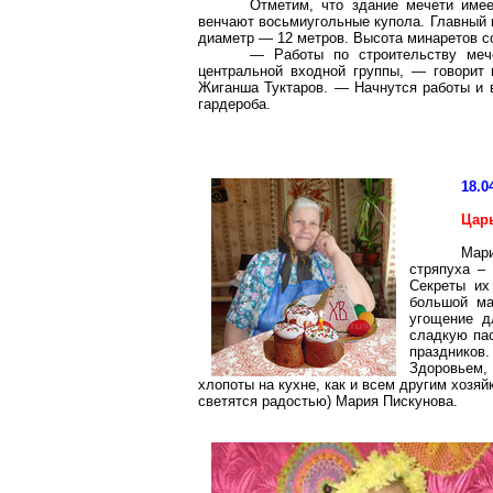
Отметим, что здание мечети име
венчают восьмиугольные купола. Главный 
диаметр —
12 метров
. Высота минаретов 
— Работы по строительству меч
центральной входной группы, — говорит
Жиганша
Туктаров
. — Начнутся работы и 
гардероба.
18.0
Цар
Мари
стряпуха –
Секреты их
большой ма
угощение д
сладкую пас
праздников.
Здоровьем
хлопоты на кухне, как и всем другим хозяйк
светятся радостью) Мария Пискунова.