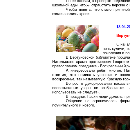
По ее словам, к проверке подключ
школьной еды, чтобы отработать версию с
Чтобы понять, что стало причиной
взяли анализы крови.
18.04.2
Вертун
С нача
печь куличи, г
поколения в по
В
Вертуновской
библиотеке прошла
Никольского храма протоиереем Георгием
православном празднике - Воскресении Хр
А интересовало ребят многое. На
ответил, что поминать усопших и пос
воскресенье, так называемую Красную горк
Вопрос о декорировании пасхальн
всевозможные узоры не возбраняются.
использовать не следует».
В праздник Пасхи люди должны при
Общение не ограничилось формо
поучительного и нового.