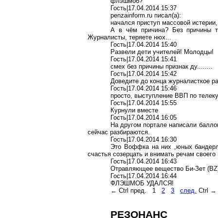
флэшмоб
?
Гость|17.04.2014 15:37
penzainform.ru
писал(
a
):
начался приступ массовой истерии,
А в чём причина? Без причины т
Журналисты, теряете нюх...
Гость|17.04.2014 15:40
Развели дети учителей! Молодцы!
Гость|17.04.2014 15:41
смех без причины признак
ду
........
Гость|17.04.2014 15:42
Доведите до конца
журналисткое
ра
Гость|17.04.2014 15:46
просто, выступление ВВП по
телек
Гость|17.04.2014 15:55
Курнули вместе
Гость|17.04.2014 16:05
На другом портале написали баллон
сейчас разбираются.
Гость|17.04.2014 16:30
Это
Воффка
на них ,юных
бандер
счастья созерцать и внимать речам своего 
Гость|17.04.2014 16:43
Отравляющее вещество
Би-Зет
(ВZ)
Гость|17.04.2014 16:44
ФЛЭШМОБ УДАЛСЯ!
←
Ctrl
пред.
1
2
3
след.
Ctrl
→
РЕЗОНАНС