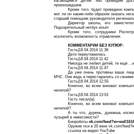
касающимся детей. Мы проведем
дос
произошедшем.
Кроме того, будет проведено
комп
мог ли он каким-либо образом оказать нега
старший помощник руководителя регионал
Директор школы, его заместите
Подозрительный
нетбук
изъят.
Кроме того, сотрудники
Роспотр
исключить возможность отравления.
КОММЕНТАРИИ БЕЗ КУПЮР:
Гость|18.04.2014 11:38
Дети переутомились
Гость|18.04.2014 11:42
Никогда не любил детей, те ещё ...
Гость|18.04.2014 11:47
Да уже очень противны ваши ли
МЧС. Они ведь и перестарались со своими
Гость|18.04.2014 12:55
Конечно, во всем виноват компьют
нелепой?
Гость|18.04.2014 13:01
Гость писал(
a
):
Конечно, во всем виноват компьют
нелепой?
А ты что,
дурень
, думаешь космо
пузырей в невесомости?
Биороботы
vk.com/feed?w
=wall161
Оружие пси в 20 веке
vk.com/feed?
ссылка на видео
YouTube