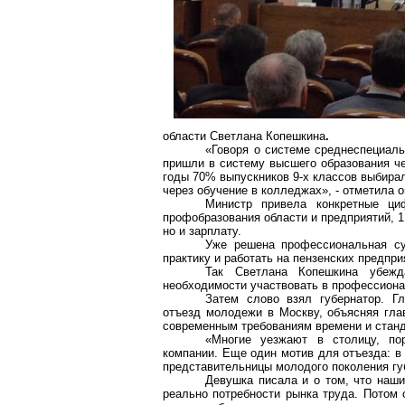
области
Светлана
Копешкина
.
«Говоря о системе
среднеспециаль
пришли в систему высшего образования че
годы 70% выпускников 9-х классов выбира
через обучение в колледжах», - отметила о
Министр привела конкретные ци
профобразования области и предприятий, 1
но и зарплату.
Уже решена профессиональная с
практику и работать на пензенских предпри
Так
Светлана
Копешкина
убежда
необходимости участвовать в профессиона
Затем слово взял губернатор. Гл
отъезд молодежи в Москву, объясняя гла
современным требованиям времени и стан
«Многие уезжают в столицу, по
компании. Еще один мотив для отъезда: 
представительницы молодого поколения гу
Девушка писала и о том, что наши
реально потребности рынка труда. Потом