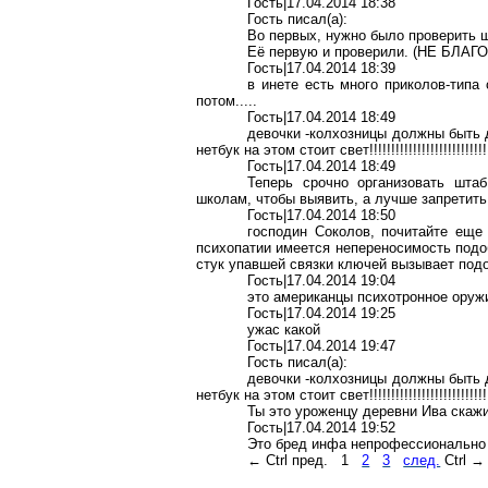
Гость|17.04.2014 18:38
Гость писал(
a
):
Во первых, нужно было проверить 
Её первую и проверили. (НЕ БЛАГ
Гость|17.04.2014 18:39
в
инете
есть много
приколов-типа
с
потом.....
Гость|17.04.2014 18:49
девочки -колхозницы должны быть
нетбук
на этом стоит свет!!!!!!!!!!!!!!!!!!!!!!!!!!!
Гость|17.04.2014 18:49
Теперь срочно организовать штаб
школам, чтобы выявить, а лучше запретить
Гость|17.04.2014 18:50
господин Соколов, почитайте еще 
психопатии имеется непереносимость подо
стук упавшей связки ключей вызывает под
Гость|17.04.2014 19:04
это американцы
психотронное
оружи
Гость|17.04.2014 19:25
ужас какой
Гость|17.04.2014 19:47
Гость писал(
a
):
девочки -колхозницы должны быть
нетбук
на этом стоит свет!!!!!!!!!!!!!!!!!!!!!!!!!!!
Ты это уроженцу деревни Ива скажи
Гость|17.04.2014 19:52
Это бред
инфа
непрофессионально
←
Ctrl
пред.
1
2
3
след.
Ctrl
→