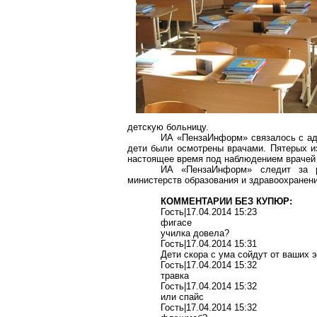
детскую больницу.
ИА «
ПензаИнформ
» связалось с а
дети были осмотрены врачами. Пятерых и
настоящее время под наблюдением врачей
ИА «
ПензаИнформ
» следит за 
министерств образования и здравоохранени
КОММЕНТАРИИ БЕЗ КУПЮР:
Гость|17.04.2014 15:23
фигасе
училка
довела?
Гость|17.04.2014 15:31
Дети скора с ума сойдут от ваших
Гость|17.04.2014 15:32
травка
Гость|17.04.2014 15:32
или
спайс
Гость|17.04.2014 15:32