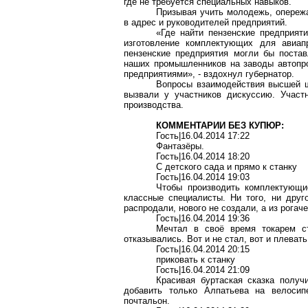
где не требуется специальных навыков.
Призывая учить молодежь, опережа
в адрес и руководителей предприятий.
«Где найти пензенские предприят
изготовление комплектующих для авиап
пензенские предприятия могли бы поста
наших промышленников на заводы
автопр
предприятиями», - вздохнул губернатор.
Вопросы взаимодействия высшей ш
вызвали у участников дискуссию. Участ
производства.
КОММЕНТАРИИ БЕЗ КУПЮР:
Гость|16.04.2014 17:22
Фантазёры.
Гость|16.04.2014 18:20
С детского сада и прямо к станку
Гость|16.04.2014 19:03
Чтобы производить комплектующи
классные специалисты. Ни того, ни дру
распродали, нового не создали, а из рогач
Гость|16.04.2014 19:36
Мечтал в своё время токарем ст
отказывались. Вот и не стал, вот и плевать
Гость|16.04.2014 20:15
приковать к станку
Гость|16.04.2014 21:09
Красивая
буртаская
сказка получ
добавить только
Алпатьева
на велосипе
почтальон.