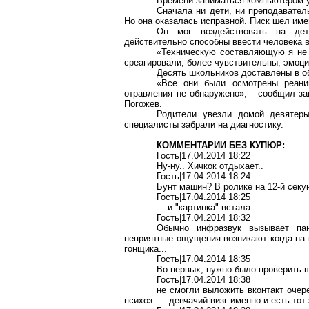
Времени заниматься компьютером у 
Сначала ни дети, ни преподаватель
Но она оказалась исправной. Писк шел им
Он мог воздействовать на дет
действительно способны ввести человека в
«Техническую составляющую я не о
среагировали, более чувствительны, эмоци
Десять школьников доставлены в о
«Все они были осмотрены реаним
отравления не обнаружено», - сообщил за
Погожев
.
Родители увезли домой девятеры
специалисты забрали на диагностику.
КОММЕНТАРИИ БЕЗ КУПЮР:
Гость|17.04.2014 18:22
Ну-ну..
Хичкок
отдыхает..
Гость|17.04.2014 18:24
Бунт машин? В ролике на 12-й секун
Гость|17.04.2014 18:25
... и "картинка" встала.
Гость|17.04.2014 18:32
Обычно инфразвук вызывает
па
неприятные ощущения возникают когда на
гонщика...
Гость|17.04.2014 18:35
Во первых, нужно было проверить 
Гость|17.04.2014 18:38
не смогли выложить
вконтакт
очере
психоз..... девчачий визг именно и есть тот 