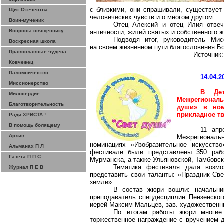
с
близкими
, они спрашивали, существует
Щит Отечества
человеческих чувств и о многом другом.
Воин-мученик
Отец Алексий и отец Илия отвеч
Вопросы священнику
античности, житий святых и собственного ж
Подводя итог, руководитель Ми
Воскресная школа
на своем жизненном пути благословения Б
Православные чудеса
Источник
Ковчежец
Паломничество
14.04.2
Миссионерство
В Дет
Милосердие
Межрегиональ
Благотворительность
души» в ном
прикладное т
Ради ХРИСТА !
В помощь болящему
11 апр
Архив
Межрегиональн
номинациях «Изобразительное искусство
Альманах П Л
фестивале были представлены 350 рабо
Газета П П С
Мурманска, а также Ульяновской, Тамбовск
Тематика фестиваля дала возмо
Журнал П Е В
представить свои таланты: «Праздник Св
земли».
В состав жюри вошли: начальни
преподаватель
спецдисциплин
Пензенског
иерей Максим Мальцев, зав. художестве
По итогам работы жюри многие 
торжественное награждение с вручением 