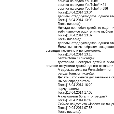
ссылка на видео
YouTube
ссылка на видео YouTube
#t=21
ссылка на видео YouTube
#t=996
Гость|18.04.2014 13:04
дебилы
. стадо
ублюдков
. одного в
Гость|18.04.2014 13:06
Гость писал(
a
):
Никогда не любил детей, те ещё ...
тебя наверное родители не любили
Гость|18.04.2014 13:07
Гость писал(
a
):
дебилы
. стадо
ублюдков
. одного в
Если ты таким образом защищаеш
выглядит неэтично и неприемлемо.
Гость
|18.04.2014 13:15
penzainform.ru
писал
(a):
доставила шестерых детей в обла
помощи отпустили домой, одного оставили
А
здесь:
ссылка
на
PenzaInform.ru
penzainform.ru
писал(
a
):
Десять школьников доставлены в о
Вы уж определитесь...
Гость|18.04.2014 16:20
порчу навели
Гость|18.04.2014 17:03
А служители бога, что говорят?
Гость|19.04.2014 07:45
Сейчас найдут что
windows
не лице
Гость|19.04.2014 07:56
Гость писал(
a
):