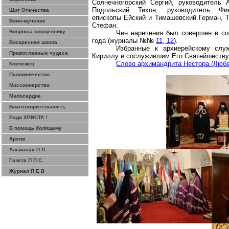
Солнечногорский Сергий, руководитель 
Подольский Тихон, руководитель Фина
Щит Отечества
епископы Ейский и Тимашевский Герман, Т
Воин-мученик
Стефан.
Вопросы священнику
Чин наречения был совершен в со
года (журналы №№
11, 12
).
Воскресная школа
Избранные к архиерейскому слу
Православные чудеса
Кириллу и сослужившим Его Святейшеству
Слово архимандрита Нестора (Любе
Ковчежец
Паломничество
Миссионерство
Милосердие
Благотворительность
Ради ХРИСТА !
В помощь болящему
Архив
Альманах П Л
Газета П П С
Журнал П Е В