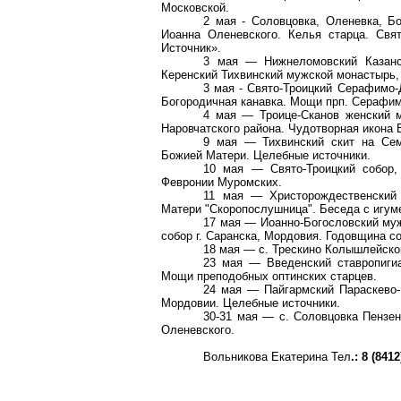
Московской.
2 мая - Соловцовка, Оленевка, Б
Иоанна Оленевского. Келья старца. Св
Источник».
3 мая — Нижнеломовский Казанск
Керенский Тихвинский мужской монастырь, 
3 мая - Свято-Троицкий Серафимо-
Богородичная канавка. Мощи прп. Серафим
4 мая — Троице-Сканов женский м
Наровчатского района. Чудотворная икона 
9 мая — Тихвинский скит на Сем
Божией Матери. Целебные источники.
10 мая — Свято-Троицкий собор,
Февронии Муромских.
11 мая — Христорождественский 
Матери "Скоропослушница". Беседа с игум
17 мая — Иоанно-Богословский му
собор г. Саранска, Мордовия. Годовщина с
18 мая — с. Трескино Колышлейско
23 мая — Введенский ставропигиа
Мощи преподобных оптинских старцев.
24 мая — Пайгармский Параскево-
Мордовии. Целебные источники.
30-31 мая — с. Соловцовка Пензе
Оленевского.
Вольникова Екатерина Тел
.: 8 (841