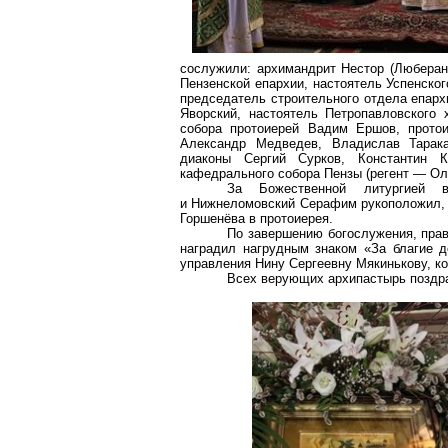
сослужили: архимандрит Нестор (Люберанс
Пензенской епархии, настоятель Успенско
председатель строительного отдела епарх
Яворский, настоятель Петропавловского
собора протоиерей Вадим Ершов, прото
Александр Медведев, Владислав Тарака
диаконы Сергий Сурков, Константин 
кафедрального собора Пензы (регент — Ол
За Божественной литургией в
и Нижнеломовский Серафим рукоположил, н
Горшенёва в протоиерея.
По завершению богослужения, прав
наградил нагрудным знаком «За благие д
управления Нину Сергеевну Мякинькову, ко
Всех верующих архипастырь поздра