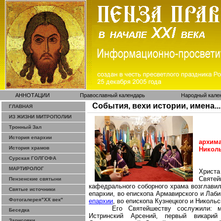
АННОТАЦИИ
Православный календарь
Народный кале
События, вехи истории, имена...
ГЛАВНАЯ
ИЗ ЖИЗНИ МИТРОПОЛИИ
Тронный Зал
История епархии
архим
История храмов
Никол
Сурская ГОЛГОФА
МАРТИРОЛОГ
Христа
Святей
Пензенские святыни
кафедрального соборного храма возглавил
Святые источники
епархии, во епископа Армавирского и Лаб
Фотогалерея"ХХ век"
епархии
, во епископа Кузнецкого и Никольс
Его Святейшеству сослужили: м
Беседка
Истринский Арсений, первый викарий
Зарисовки