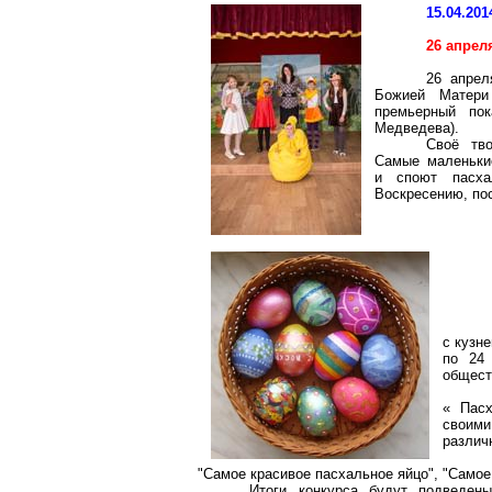
15.04.201
26 апрел
26 апрел
Божией Матери
премьерный пок
Медведева).
Своё тво
Самые маленькие
и споют пасха
Воскресению, по
с кузн
по 24 
общест
« Пасх
свои
различ
"Самое красивое пасхальное яйцо", "Самое
Итоги конкурса будут подведен