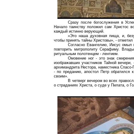
Сразу после богослужения в Успе
Начало таинству положил сам Христос во
каждый истинно верующий.
«Это наша духовная пища, и, без
чтобы принять тайны Христовы», - отмети
Согласно Евангелию, Иисус омыл н
повторить митрополиту Серафиму. Влады
ритуальным полотенцем - лентием.
Омовение ног - это знак смирени
изображавших участников Тайной вечери, 
архимандрита Нестора, наместника Спасо-
- по преданию, апостол Петр обратился 
своим».
В четверг вечером во всех правосл
о страданиях Христа, о суде у Пилата, о Г