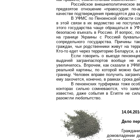
Российское внешнеполитическое ве
предвзятое отношение «правосудия по-
качестве подтверждения приводятся два с
В УФМС по Пензенской области со
в этой связи в их ведомство не поступа
этого государства чаще обращаться в УФ
безопасно въехать в Россию. И вопрос, по
на границе Украины с Россией буквальн
сопредельного государства. Причины та
граждан, чьи родственники живут на терр
Кто-то едет через территорию Беларуси, а к
Если говорить о выезде пензенцев
выдачей загранпаспортов вообще не из
увеличилось. Впрочем, как сказали в УФМ
реальной картины, по которой можно бы
границу. Человек вправе получить загранп
ему захочется, конечно, в рамках срока де
В пензенских турфирмах тоже особ
конторах сильно сомневаются, что заяв
известно, даже события в Египте не силь
разожгли любопытство.
14.04.201
Дело пер
Граждани
домовладении д