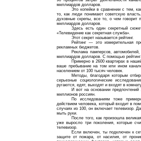
миллиардов долларов.
Это копейки в сравнении с тем, к
то, как люди понимают советскую власть
духовные скрепы, все то, о чем говорит 
миллиардов долларов.
Здесь есть один секретный сюжет
«Телевидение как секретная служба».
Этот секрет называется рейтинг.
Рейтинг — это измерительная пр
рекламных бюджетов.
Реклама памперсов, автомобилей, 
миллиардов долларов. С помощью рейтинга
Примерно в 2600 квартирах в наше
ваше пребывание на том или ином канал
населением от 100 тысяч человек.
Методы, благодаря которым отбир
серьезные социологические исследован
ругаются, едят, выходят и входят в комна
И вот на основании предпочтений 
миллионов россиян.
По исследованиям тоже пример
действием человека, который входит в поме
случаях из 100, он включает телевизор. Да
мыть руки.
После того, как произошла велика
уже выросло три поколения, которые сч
телевизор.
Если включен, ты подключен к сет
защите от пожара, от насилия, от прон