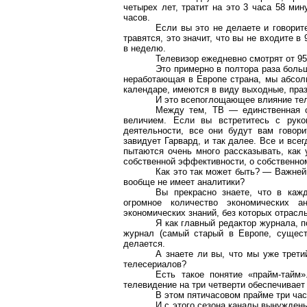
четырех лет, тратит на это 3 часа 58 мин
часов.
Если вы это не делаете и говорите
травятся, это значит, что вы не входите в
в неделю.
Телевизор ежедневно смотрят от 95
Это примерно в полтора раза боль
неработающая в Европе страна, мы абсол
календаре, имеются в виду выходные, праз
И это всепоглощающее влияние те
Между тем, ТВ — единственная с
величием. Если вы встретитесь с руко
деятельности, все они будут вам говор
завидует Гарвард, и так далее. Все и всег
пытаются очень много рассказывать, как 
собственной эффективности, о собственно
Как это так может быть? — Важней
вообще не имеет аналитики?
Вы прекрасно знаете, что в каж
огромное количество экономических 
экономических знаний, без которых отрасл
Я как главный редактор журнала, 
журнал (самый старый в Европе, сущест
делается.
А знаете ли вы, что мы уже трет
телесериалов?
Есть такое понятие «прайм-тайм
телевидение на три четверти обеспечивает 
В этом пятичасовом прайме три час
И с этого сезона каналы вынуждены