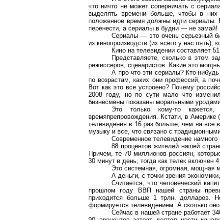
что ничто не может соперничать с сериал
выделять времени больше, чтобы в них 
положенное время должны идти сериалы. В
перенести, а сериалы в будни — не замай!
Сериалы — это очень серьезный би
из кинопроизводств (их всего у нас пять), 
Кино на телевидении составляет 51
Представляете, сколько в этом за
режиссеров, сценаристов. Какие это мощн
А про что эти сериалы? Кто-нибудь
по возрастам, каких они профессий, а по
Вот как это все устроено? Почему россий
2008 году, но по сути мало что изменил
бизнесмены показаны моральными уродами.
Это только кому-то кажется,
времяпрепровождения. Кстати, в Америке (
телевидения в 16 раз больше, чем на все 
музыку и все, что связано с традиционными
Современное телевидение намного м
88 процентов жителей нашей стран
Причем, те 70 миллионов россиян, которы
30 минут в день, тогда как телек включен 4
Это системная, огромная, мощная 
А деньги, с точки зрения экономики
Считается, что человеческий капи
прошлом году ВВП нашей страны превыс
приходится больше 1 трлн. долларов. Н
формируется телевидением. А сколько оно
Сейчас в нашей стране работает 3
90 процентов затрат деятельности канал