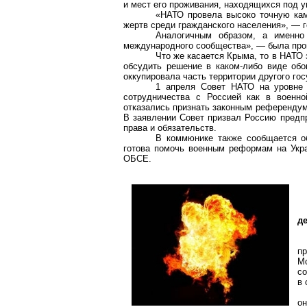
и мест его проживания, находящихся под у
«НАТО провела высоко точную ка
жертв среди гражданского населения», — г
Аналогичным образом, а именн
международного сообщества», — была пров
Что же касается Крыма, то в НАТО 
обсудить решение в каком-либо виде об
оккупировала часть территории другого гос
1 апреля Совет НАТО на уровне 
сотрудничества с Россией как в военн
отказались признать законным референдум
В заявлении Совет призвал Россию предп
права и обязательств.
В коммюнике также сообщается об
готова помочь военным реформам на Укр
ОБСЕ.
д
пр
М
с
в 
о