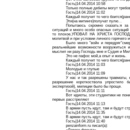
Гость|14.04.2014 10:58
Только полные дебилы могут требов
Гость|14.04.2014 11:02
Каждый получит то чего боится(рано
Эти(на митинге)получат пулю...
Попытаюсь скромно сказать:я за
ситуаций и много особо опасных ситуаций 
то плохое,УПОВАЛ НА ХРИСТА ГОСПОДА,н
молитвой и при условии личного горячего и
Было много "войн и передряг"сме
реальнейшие возможности вооружиться и
мыслил ни разу.Господь мне и Судия и 
Это не пафос мой,а опыт и жизнь.
Каждый получит то чего боится(рано
Гость|14.04.2014 11:03
Молодые и глупые
Гость|14.04.2014 11:09
У нас и так разрешены травматы, 
разрешение короткоствола упростило 
экспертизой), милиции было бы проще.
Гость|14.04.2014 11:11
Вот идиоты, эти студентики не пон
первых расстреляют
Гость|14.04.2014 11:13
В армии пусть идут, там и будут ст
Гость|14.04.2014 11:35
В армии пусть идут, там и будут ст
Гость
|14.04.2014 11:40
penzainform.ru
писал
(a):
«Левого фронта»,