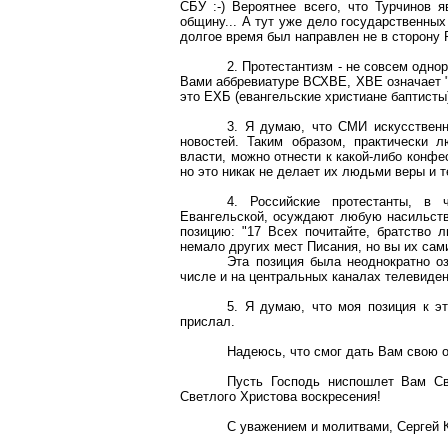
СБУ :-) Вероятнее всего, что Турчинов 
общину... А тут уже дело государственных
долгое время был направлен не в сторону 
2. Протестантизм - не совсем однор
Вами аббревиатуре ВСХВЕ, ХВЕ означает "Х
это ЕХБ (евангельские христиане баптисты)
3. Я думаю, что СМИ искусственн
новостей. Таким образом, практически л
власти, можно отнести к какой-либо конфе
но это никак не делает их людьми веры и т
4. Российские протестанты, в
Евангельской, осуждают любую насильст
позицию: "17 Всех почитайте, братство л
немало других мест Писания, но вы их сам
Эта позиция была неоднократно о
числе и на центральных каналах телевиде
5. Я думаю, что моя позиция к эт
прислал.
Надеюсь, что смог дать Вам свою 
Пусть Господь ниспошлет Вам Св
Светлого Христова воскресения!
С уважением и молитвами, Сергей 