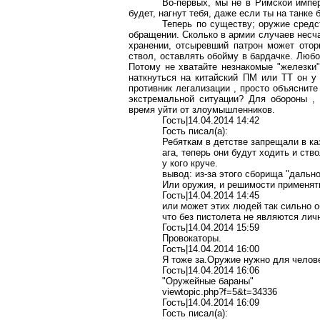
Во-первых, мы не в Римской импер
будет, нагнут тебя, даже если ты на танке 
Теперь по существу; оружие средс
обращении. Сколько в армии случаев несч
хранении, отсыревший патрон может отор
ствол, оставлять обойму в бардачке. Люб
Потому не хватайте незнакомые "железки"
наткнуться на китайский ПМ или ТТ он у 
противник легализации , просто объяснит
экстремальной ситуации? Для обороны ,
время уйти от злоумышленников.
Гость|14.04.2014 14:42
Гость писал(a):
Ребяткам в детстве запрещали в ка
ага, теперь они будут ходить и ств
у кого круче.
вывод: из-за этого сборища "дальн
Или оружия, и решимости применят
Гость|14.04.2014 14:45
или может этих людей так сильно об
что без пистолета не являются ли
Гость|14.04.2014 15:59
Провокаторы.
Гость|14.04.2014 16:00
Я тоже за.Оружие нужно для челове
Гость|14.04.2014 16:06
"Оружейные бараны"
viewtopic.php?f=5&t=34336
Гость|14.04.2014 16:09
Гость писал(a):