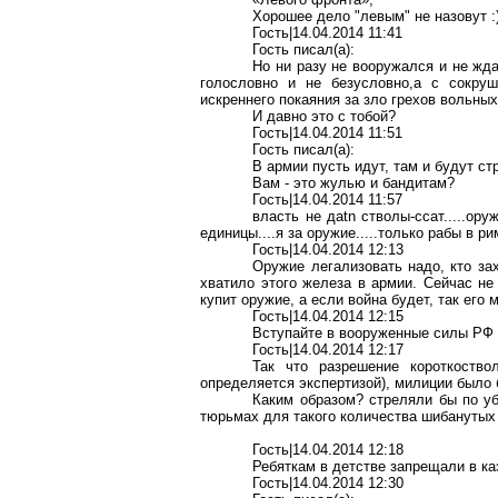
Хорошее дело "левым" не назовут :
Гость|14.04.2014 11:41
Гость писал(a):
Но ни разу не вооружался и не ж
голословно и не безусловно,а с сокруш
искреннего покаяния за зло грехов вольны
И давно это с тобой?
Гость|14.04.2014 11:51
Гость писал(a):
В армии пусть идут, там и будут ст
Вам - это жулью и бандитам?
Гость|14.04.2014 11:57
власть не даtn стволы-ссат.....ор
единицы....я за оружие.....только рабы в р
Гость|14.04.2014 12:13
Оружие легализовать надо, кто за
хватило этого железа в армии. Сейчас не 
купит оружие, а если война будет, так его 
Гость|14.04.2014 12:15
Вступайте в вооруженные силы РФ -
Гость|14.04.2014 12:17
Так что разрешение короткоств
определяется экспертизой), милиции было
Каким образом? стреляли бы по уб
тюрьмах для такого количества шибанутых 
Гость|14.04.2014 12:18
Ребяткам в детстве запрещали в ка
Гость|14.04.2014 12:30