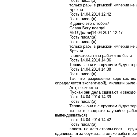
Гость писал(a):
только рабы в римской империи не и
Бряхня
Гость|14.04.2014 12:42
Гость писал(a):
И давно это с тобой?
Слава Богу всегда!
Mr.O`Долли|14.04.2014 12:47
Гость писал(a):
Гость писал(a):
только рабы в римской империи не и
Бряхня
Гладиаторы типа рабами не были
Гость|14.04.2014 14:36
Терпилы они и с оружием будут тер
Гость|14.04.2014 14:38
Гость писал(a):
Так что разрешение короткоств
определяется экспертизой), милиции было
Ага, посмертно.
Пускай они дела сшивают и звездо
Гость|14.04.2014 14:39
Гость писал(a):
Терпилы они и с оружием будут тер
ты не в квадрате случайно работ
выпендриваться)
Гость|14.04.2014 14:42
Гость писал(a):
власть не даtn стволы-ссат.....ор
единицы....я за оружие.....только рабы в р