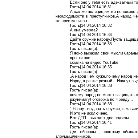
Если оно у тебя есть адекватный то
Гость|14.04.2014 16:31
А как же полиция,им же положено
необходимости в преступников.А народ ч
же преступников.
Гость|14.04.2014 16:32
А она умерла?
Гость|14.04.2014 16:34
Дайте оружие народу.Пусть защища
Гость|14.04.2014 16:35
Гость писал(a):
Я ясно выразил свои мысли бараны
прости нас
ссылка на видео YouTube
Гость|14.04.2014 16:35
Гость писал(a):
.А народ чем хуже,почему народ не
Народ в рашке разный... Начнут вы
Гость|14.04.2014 16:38
Гость писал(a):
почему народ не может защищать с
ржунимагу! оговорка по Фрейду...
Гость|14.04.2014 16:38
" Начнут выдавать оружие, в магази
И это не исключено.
Вот ДТП - выходят два водилы ......
Гость|14.04.2014 16:41
Гость писал(a):
Для обороны , простому обыват
злоумышленников.