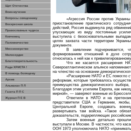
Щит Отечества
Воин-мученик
Вопросы священнику
«Агрессия России против Украины
приостановление практического сотрудн
Воскресная школа
действий, Россия выдвинула ряд обвинени
Православные чудеса
упускающих из виду постоянные усили
выступила с безосновательными выпадам
Ковчежец
целях захвата части территории Украины
Паломничество
документе.
Миссионерство
В заявлении подчеркивается, 
формированием отношений в духе сотр
Милосердие
относилась к ней как к привилегированному
Благотворительность
Что же касается расширения НАТ
Североатлантическом альянсе напоминают,
Ради ХРИСТА !
на членство на основании демократическог
В помощь болящему
«Расширение НАТО и ЕС помогло с
Архив
реформам, которые требовалось осуществи
преимущества демократического выбора, 
Альманах П Л
Благодаря этим усилиям Европа, как никог
Газета П П С
мирной», — заверяют военные из Брюссел
Ответили в НАТО и на претензи
Журнал П Е В
представители США и Германии, якобы
Центральной Европе, создавать военн
развертывать там войска. «Такое обяза
доказательств, подкрепляющих российские
Затем военные детально прошли
выступали в Москве. В частности, что кас
ООН 1973 уполномочила НАТО «принимать