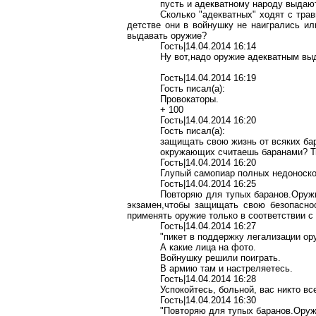
пусть и адекватному народу выдаю
Сколько "адекватных" ходят с трав
детстве они в войнушку не наигрались и
выдавать оружие?
Гость|14.04.2014 16:14
Ну вот,надо оружие адекватным вы
Гость|14.04.2014 16:19
Гость писал(a):
Провокаторы.
+ 100
Гость|14.04.2014 16:20
Гость писал(a):
защищать свою жизнь от всяких ба
окружающих считаешь баранами? Ты 
Гость|14.04.2014 16:20
Глупый самопиар полных недоносков
Гость|14.04.2014 16:25
Повторяю для тупых баранов.Оруж
экзамен,чтобы защищать свою безопасно
применять оружие только в соответствии с
Гость|14.04.2014 16:27
"пикет в поддержку легализации ор
А какие лица на фото.
Войнушку решили поиграть.
В армию там и настреляетесь.
Гость|14.04.2014 16:28
Успокойтесь, больной, вас никто все
Гость|14.04.2014 16:30
"Повторяю для тупых баранов.Ору