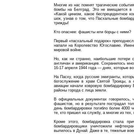
Многие из нас помнят трагические событи
бомбы на Белград. Это не вмещается в г
«Какой цинизм, какое беспрецедентное к
шок, узнав о том, что Пасхальные бомбар
трижды!
Кто опаснее: фашисты или борцы с ними?
Первый «пасхальный подарок» преподнесл
напали на Королевство Югославию. Имен
мировой войне.
Но, как ни странно, наибольшие потери
англичан и американцев. Сохранилось мн
16-17 апреля 1944 года — днях, которые в
На Пасху, когда русские эмигранты, кото
богослужение в храм Святой Троицы, а 
авиации начали ковровую бомбардировку 
районы города с лица земли.
В официальных документах говорилось, 
фашистов, но в результате пострадал тол
день бомбардировки погибло более 4000 ч
те, кто пришел на службу, а многие из тех,
Кроме этого, бомбардировка стала прич
бомбардировщики уничтожили нефтехран
вылилось в Дунай. Даже в те, тяжелые воен