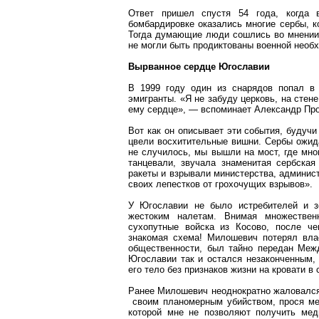
Ответ пришел спустя 54 года, когда 
бомбардировке оказались многие сербы, к
Тогда думающие люди сошлись во мнении, 
не могли быть продиктованы военной необ
Вырванное сердце Югославии
В 1999 году один из снарядов попал в 
эмигранты. «Я не забуду церковь, на стен
ему сердце», — вспоминает Александр Про
Вот как он описывает эти события, будуч
цвели восхитительные вишни. Сербы ожида
не случилось, мы вышли на мост, где мно
танцевали, звучала знаменитая сербска
ракеты и взрывали министерства, админис
своих лепестков от грохочущих взрывов».
У Югославии не было истребителей и зе
жестоким налетам. Внимая множестве
сухопутные войска из Косово, после че
знакомая схема! Милошевич потерял вла
общественности, был тайно передан Меж
Югославии так и остался незаконченным,
его тело без признаков жизни на кровати в
Ранее Милошевич неоднократно жаловался 
своим планомерным убийством, прося мед
которой мне не позволяют получить мед