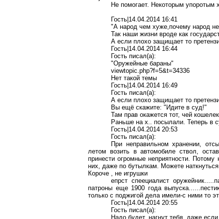
Не помогает. Некоторым упоротым х
Гость|14.04.2014 16:41
"А народ чем хуже,почему народ не
Так наши жизни вроде как государс
А если плохо защищает то претензи
Гость|14.04.2014 16:44
Гость писал(a):
"Оружейные бараны"
viewtopic.php?f=5&t=34336
Нет такой темы
Гость|14.04.2014 16:49
Гость писал(a):
А если плохо защищает то претензи
Вы ещё скажите: "Идите в суд!"
Там прав окажется тот, чей кошеле
Раньше на х.. посылали. Теперь в с
Гость|14.04.2014 20:53
Гость писал(a):
При неправильном хранении, отсы
летом возить в автомобиле ствол, оста
принести огромные неприятности. Потому 
них, даже по бутылкам. Можете наткнуться 
Короче , не игрушки
епрст спеециалист оружейник.....
патроны еще 1900 года выпуска......пести
только с поджигой дела имели-с ними то это
Гость|14.04.2014 20:55
Гость писал(a):
Надо будет, нагнут тебя, даже если