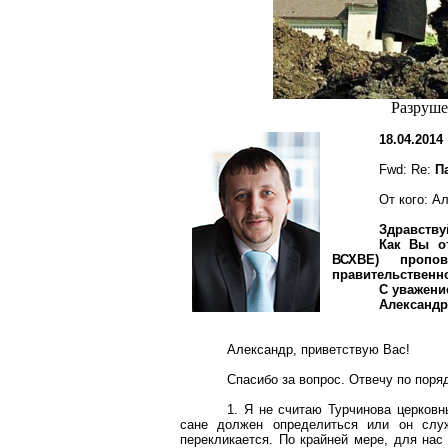
Разруше
18.04.2014
Fwd: Re:
П
От кого: 
Здравству
Как Вы от
ВСХВЕ) пропо
правительственно
С уважени
Александ
Александр, приветствую Вас!
Спасибо за вопрос. Отвечу по поря
1. Я не считаю Турчинова церковн
сане должен определиться или он слу
перекликается. По крайней мере, для нас 