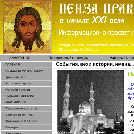
АННОТАЦИИ
Православный календарь
Народный кале
События, вехи истории, имена...
ГЛАВНАЯ
ИЗ ЖИЗНИ МИТРОПОЛИИ
Н
Тронный Зал
История епархии
О
об
История храмов
ма
Сурская ГОЛГОФА
Ар
МАРТИРОЛОГ
К
Пензенские святыни
зми
Святые источники
В
по
Фотогалерея"ХХ век"
вы
Беседка
поз
вып
Зарисовки