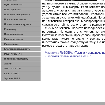
напитки
несете в сумке. В своем но
мере вы 
Щит Отечества
улицу
лучше не выходить. Если за­
метят не
Воин-мученик
лучшем
случае выслать из страны с
«волчь
удоволь
ствие все что пожелаешь.
Ресторан
Вопросы священнику
заканчивая экзотической
малайской. Поп
Воскресная школа
или ливанской,
которая очень распространен
сравнив
ее с той, которую готовят в
родном г
Православные чудеса
Жизнь по законам шари
ата накладывает с
Ковчежец
встретишь. Но если это случится, то м
Паломничество
Восточные красавицы пря
чут свои прелест
кроме глаз ничего не видно, и все же в
Миссионерство
иностранок также суще
ствуют табу. Не 
Милосердие
выходе в город это надо
учитывать.
Благотворительность
Маргарита ЛЬВОВА. «Тысяча и одна ночь не
Ради ХРИСТА !
«Любимая газета» 4 апреля 2006 г.
В помощь болящему
Архив
Альманах П Л
Газета П П С
Журнал П Е В