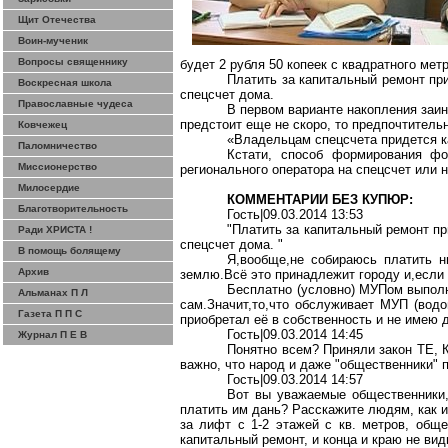
Щит Отечества
Воин-мученик
Вопросы священнику
будет 2 рубля 50 копеек с квадратного мет
Платить за капитальный
ремонт
при
Воскресная школа
спецсчет дома.
Православные чудеса
В первом варианте накопления заи
предстоит еще не скоро, то предпочтитель
Ковчежец
«Владельцам спецсчета придется к
Паломничество
Кстати, способ формирования фо
Миссионерство
регионального оператора на спецсчет или 
Милосердие
КОММЕНТАРИИ БЕЗ КУПЮР:
Благотворительность
Гость|09.03.2014 13:53
"Платить за капитальный ремонт пр
Ради ХРИСТА !
спецсчет дома
. "
В помощь болящему
Я,вообще,не собираюсь платить н
Архив
землю.Всё это принадлежит городу и,если 
Бесплатно (условно) МУПом выполня
Альманах П Л
сам
.З
начит,то,что обслуживает МУП (водо
Газета П П С
приобретал её в собственность и не имею 
Гость|09.03.2014 14:45
Журнал П Е В
Понятно всем? Приняли закон ТЕ, К
важно, что народ и даже "общественники"
Гость|09.03.2014 14:57
Вот вы уважаемые общественники
платить им дань?
Расскажите людям, как и
за лифт с 1-2 этажей с кв. метров, обще
капитальный ремонт, и конца и краю не вид