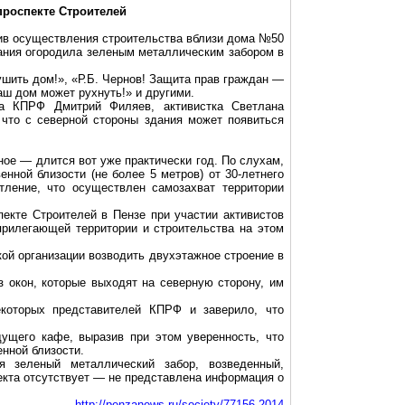
проспекте Строителей
тив осуществления строительства вблизи дома №50
пания огородила зеленым металлическим забором в
шить дом!», «Р.Б. Чернов! Защита прав граждан —
аш дом может рухнуть!» и другими.
ма КПРФ Дмитрий Филяев, активистка Светлана
что с северной стороны здания может появиться
ое — длится вот уже практически год. По слухам,
енной близости (не более
5 метров
) от 30-летнего
тление, что осуществлен самозахват территории
екте Строителей в Пензе при участии активистов
рилегающей территории и строительства на этом
ой организации возводить двухэтажное строение в
 окон, которые выходят на северную сторону, им
екоторых представителей КПРФ
и заверило, что
дущего кафе
, выразив при этом уверенность, что
енной близости.
ся зеленый металлический забор
, возведенный,
екта отсутствует
— не представлена информация о
http://penzanews.ru/society/77156-2014