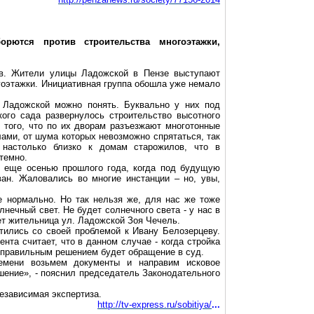
орются против строительства многоэтажки,
в. Жители улицы Ладожской в Пензе выступают
гоэтажки. Инициативная группа обошла уже немало
Ладожской можно понять. Буквально у них под
ого сада развернулось строительство высотного
того, что по их дворам разъезжают многотонные
лами, от шума которых невозможно спрятаться, так
 настолько близко к домам старожилов, что в
 темно.
и еще осенью прошлого года, когда под будущую
ан. Жаловались во многие инстанции – но, увы,
е нормально. Но так нельзя же, для нас же тоже
нечный свет. Не будет солнечного света - у нас в
ет жительница ул. Ладожской Зоя Чечель.
ились со своей проблемой к Ивану Белозерцеву.
нта считает, что в данном случае - когда стройка
 правильным решением будет обращение в суд.
емени возьмем документы и направим исковое
шение», - пояснил председатель Законодательного
езависимая экспертиза.
http://tv-express.ru/sobitiya/
...