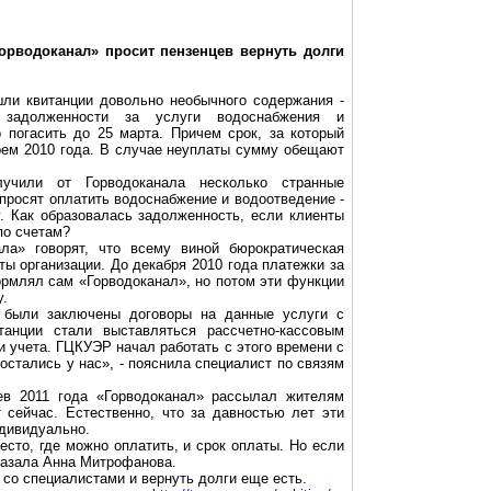
орводоканал» просит пензенцев вернуть долги
ли квитанции довольно необычного содержания -
 задолженности за услуги водоснабжения и
 погасить до 25 марта. Причем срок, за который
брем 2010 года. В случае неуплаты сумму обещают
учили от Горводоканала несколько странные
просят оплатить водоснабжение и водоотведение -
у. Как образовалась задолженность, если клиенты
по счетам?
ала» говорят, что всему виной бюрократическая
ы организации. До декабря 2010 года платежки за
рмлял сам «Горводоканал», но потом эти функции
у.
 были заключены договоры на данные услуги с
анции стали выставляться рассчетно-кассовым
и учета. ГЦКУЭР начал работать с этого времени с
остались у нас», - пояснила специалист по связям
ев 2011 года «Горводоканал» рассылал жителям
сейчас. Естественно, что за давностью лет эти
ндивидуально.
сто, где можно оплатить, и срок оплаты. Но если
сказала Анна Митрофанова.
 со специалистами и вернуть долги еще есть.