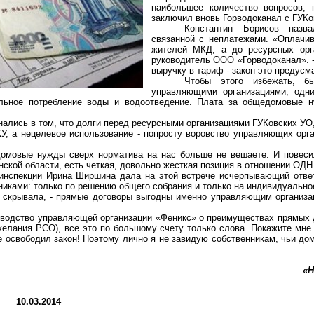
наибольшее количество вопросов, 
заключил вновь Горводоканал с ГУК
Константин Борисов назв
связанной с неплатежами. «Оплачи
жителей МКД, а до ресурсных орг
руководитель ООО «Горводоканал». 
выручку в тариф - закон это предусм
Чтобы этого избежать, б
управляющими организациями, одни
альное потребление воды и водоотведение. Плата за общедомовые 
знались в том, что долги перед ресурсными организациями ГУКовских УО,
У, а нецелевое использование - попросту воровство управляющих орга
домовые нужды сверх норматива на нас больше не вешаете. И повеси
нской области, есть четкая, довольно жесткая позиция в отношении ОД
хинспекции Ирина Ширшина дала на этой встрече исчерпывающий ответ
никами: только по решению общего собрания и только на индивидуально
не скрывала, - прямые договоры выгодны именно управляющим организ
оводство управляющей организации «Феникс» о преимуществах прямых 
желания РСО), все это по большому счету только слова. Покажите мн
ее освободил закон! Поэтому лично я не завидую собственникам, чьи до
«Н
10.03.2014