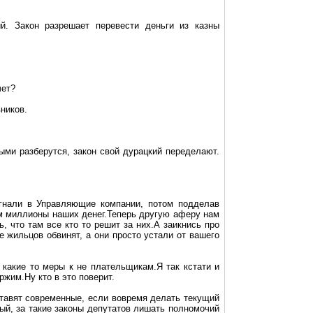
й. Закон разрешает перевести деньги из казны
чет?
вников.
ыми разберутся, закон свой дурацкий переделают.
гнали в Управляющие компании, потом подделав
им миллионы наших денег.Теперь другую аферу нам
, что там все кто то решит за них
.А
заикнись про
 жильцов обвинят, а они просто устали от вашего
 какие то меры к не плательщикам.Я так кстати и
жим.Ну кто в это поверит.
тавят современные, если вовремя делать текущий
вый, за такие законы депутатов лишать полномочий