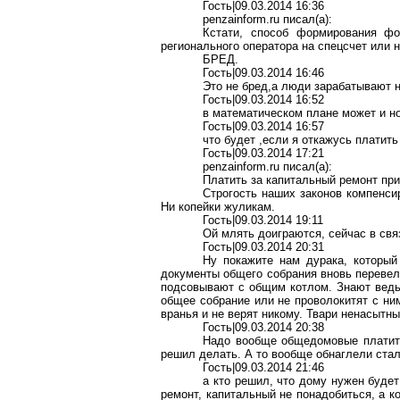
Гость|09.03.2014 16:36
penzainform
.
ru
писал(
a
):
Кстати, способ формирования фо
регионального оператора на спецсчет или 
БРЕД.
Гость|09.03.2014 16:46
Это не бред
,а
люди зарабатывают н
Гость|09.03.2014 16:52
в математическом плане может и н
Гость|09.03.2014 16:57
что будет
,
если я откажусь платить
Гость|09.03.2014 17:21
penzainform
.
ru
писал(
a
):
Платить за капитальный ремонт при
Строгость наших законов компенси
Ни копейки жуликам.
Гость|09.03.2014 19:11
Ой
млять доиграются, сейчас в связ
Гость|09.03.2014 20:31
Ну покажите нам дурака, который
документы общего собрания вновь перевел
подсовывают с общим котлом. Знают ведь 
общее собрание или не проволокитят с ним
вранья и не верят никому. Твари ненасытны
Гость|09.03.2014 20:38
Надо вообще общедомовые платить
решил делать. А то вообще обнаглели ста
Гость|09.03.2014 21:46
а кто решил, что дому нужен будет
ремонт, капитальный не понадобиться, а к