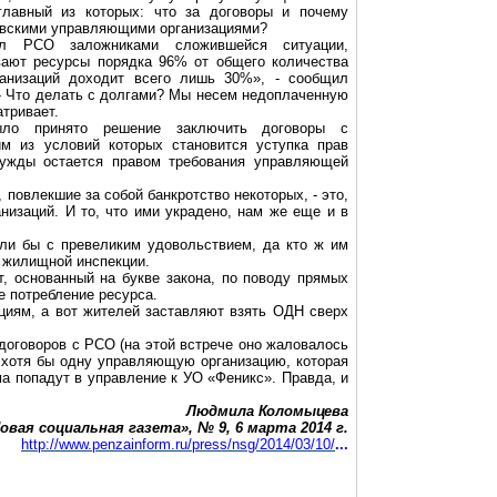
главный из которых: что за договоры и почему
овскими управляющими организациями?
ал РСО заложниками сложившейся ситуации,
вают ресурсы порядка 96% от общего количества
анизаций доходит всего лишь 30%», - сообщил
- Что делать с долгами? Мы несем недоплаченную
атривает.
ыло принято решение заключить договоры с
м из условий которых становится уступка прав
нужды остается правом требования управляющей
 повлекшие за собой банкротство некоторых, - это,
низаций. И то, что ими украдено, нам же еще и в
ли бы с превеликим удовольствием, да кто ж им
Н жилищной инспекции.
, основанный на букве закона, по поводу прямых
е потребление ресурса.
ациям, а вот жителей заставляют взять ОДН сверх
договоров с РСО (на этой встрече оно жаловалось
е хотя бы одну управляющую организацию, которая
ма попадут в управление к УО «Феникс». Правда, и
Людмила Коломыцева
овая социальная газета», № 9, 6 марта
2014 г
.
http://www.penzainform.ru/press/nsg/2014/03/10/
...