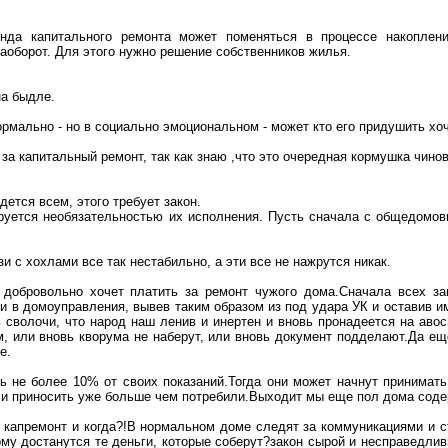
нда капитального ремонта может поменяться в процессе накоплени
наоборот. Для этого нужно решение собственников жилья.
а быдле.
ормально - но в социально эмоциональном -
может
кто его придушить хо
 за капитальный ремонт, так как знаю ,что это очередная кормушка чино
дется всем, этого требует закон.
руется необязательностью их исполнения. Пусть сначала с общедомов
и с хохлами все так нестабильно, а эти все не нажрутся никак.
 добровольно хочет платить за ремонт чужого дома
.С
начала всех за
и в домоуправления, вывев таким образом из под удара УК и оставив 
сволочи, что народ наш ленив и инертен и вновь пронадеется на авось
, или вновь кворума не наберут, или вновь документ подделают.Да еще
е.
 не более 10% от своих показаний
.Т
огда они может начнут принимать
ли приносить уже больше чем потребили
.В
ыходит мы еще пол дома содер
 капремонт и когда?
!В
нормальном доме следят за коммуникациями и с
ому достанутся те деньги, которые соберут?закон сырой и несправедли