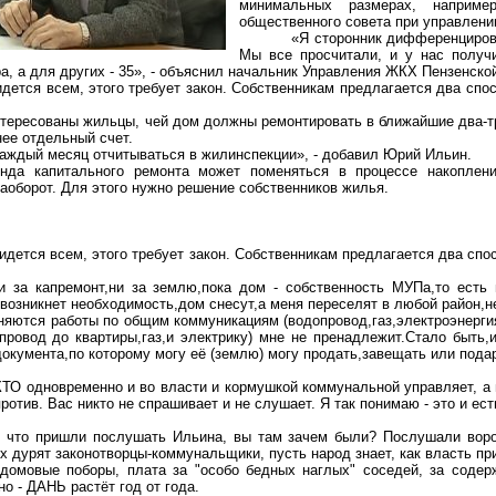
минимальных размерах, наприме
общественного совета при управлен
«Я сторонник дифференцирова
Мы все просчитали, и у нас получ
ра, а для других - 35», - объяснил начальник Управления ЖКХ Пензенск
дется всем, этого требует закон. Собственникам предлагается два спо
нтересованы жильцы, чей дом должны ремонтировать в ближайшие два-т
нее отдельный счет.
аждый месяц отчитываться в жилинспекции», - добавил Юрий Ильин.
нда капитального ремонта может поменяться в процессе накоплени
наоборот. Для этого нужно решение собственников жилья.
идется всем, этого требует закон. Собственникам предлагается два спо
и за капремонт,ни за землю,пока дом - собственность МУПа,то есть 
возникнет необходимость,дом снесут,а меня переселят в любой район,н
ются работы по общим коммуникациям (водопровод,газ,электроэнергия),
провод до квартиры,газ,и электрику) мне не пренадлежит.Стало быть,и
документа
,п
о которому могу её (землю) могу продать,завещать или пода
ТО одновременно и во власти и кормушкой коммунальной управляет, а в
против
. Вас никто не спрашивает и не слушает. Я так понимаю - это и е
, что пришли послушать Ильина, вы
там
зачем были? Послушали воров
х дурят законотворцы-коммунальщики, пусть народ знает, как власть п
домовые поборы, плата за "особо бедных наглых" соседей, за содерж
но - ДАНЬ растёт год от года.