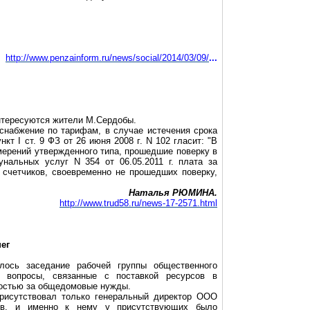
http://www.penzainform.ru/news/social/2014/03/09/
...
интересуются жители М.Сердобы.
оснабжение по тарифам, в случае истечения срока
нкт I ст. 9 ФЗ от 26 июня
2008 г
. N 102 гласит: "В
мерений утвержденного типа, прошедшие поверку в
нальных услуг N 354 от 06.05.2011 г. плата за
 счетчиков, своевременно не прошедших поверку,
Наталья РЮМИНА.
http://www.trud58.ru/news-17-2571.html
ег
лось заседание рабочей группы общественного
 вопросы, связанные с поставкой ресурсов в
ностью за общедомовые нужды.
присутствовал только генеральный директор ООО
сов, и именно к нему у присутствующих было