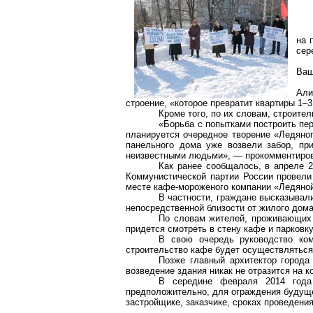
на 
сер
Ваш
Али
строение, «которое превратит квартиры 1–
Кроме того, по их словам, строите
«Борьба с попытками построить пе
планируется очередное творение «Ледяно
панельного дома уже возвели забор, пр
неизвестными людьми», — прокомментиров
Как ранее сообщалось, в апреле 2
Коммунистической партии России
провели
месте кафе-мороженого компании «Ледяно
В частности, граждане высказывал
непосредственной близости от жилого дома
По словам жителей, проживающих н
придется смотреть в стену кафе и парковку
В свою очередь руководство к
строительство кафе будет осуществляться
Позже главный архитектор город
возведение здания никак не отразится на 
В середине февраля 2014 год
предположительно, для ограждения будущ
застройщике, заказчике, сроках проведения