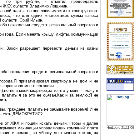
р, по три рубля», - отметил председатель
ии ЖКХ области Владимир Лощинин.
нной платы, но вне зависимости от конструктива.
илось, что для одних многоэтажек сумма взноса
ой области Юрий Ильин.
соба накопления средств: региональный оператор и
ри года. Если менять крышу, лифты, коммуникации
й. Закон разрешает перевести деньги из казны
соба накопления средств: региональный оператор и
города
.Я
приватизировал квартиру,а не дом и не
е спрашивая моего согласия.
но не в моей квартире,за то,что у меня - плачу я
 платить я за это не обязан.Как и за землю.Я не
рить.
ы, граждане, платить не забывайте вовремя! И не
сть суть ДЕМОКРАТИЯ?..
 от ЖКХ и пошли искать деньги, чтобы и далее
рикрывает махинации управляющих компаний: плата
HotLog с 21.11.06
ание и ремонт, за уборку лестничных клеток, за