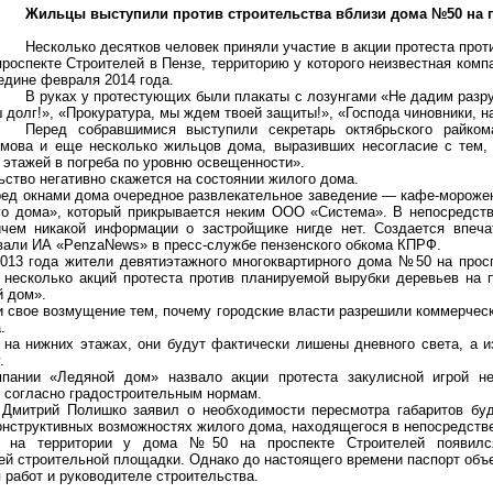
Жильцы выступили против строительства вблизи дома №50 на 
Несколько десятков человек приняли участие в акции протеста про
проспекте Строителей в Пензе, территорию у которого неизвестная ком
едине февраля 2014 года.
В руках у протестующих были плакаты с лозунгами «Не дадим разру
 долг!», «Прокуратура, мы ждем твоей защиты!», «Господа чиновники, н
Перед собравшимися выступили секретарь октябрьского райко
мова и еще несколько жильцов дома, выразивших несогласие с тем, 
3 этажей в погреба по уровню освещенности».
льство негативно скажется на состоянии жилого дома.
ред окнами дома очередное развлекательное заведение — кафе-морожен
го дома», который прикрывается неким ООО «Система». В непосредств
ичем никакой информации о застройщике нигде нет. Создается впеча
али ИА «PenzaNews» в пресс-службе пензенского обкома КПРФ.
013 года жители девятиэтажного многоквартирного дома №50 на просп
 несколько акций протеста против планируемой вырубки деревьев
на п
й дом».
и свое возмущение тем, почему городские власти разрешили коммерческ
.
а нижних этажах, они будут фактически лишены дневного света, а из
.
омпании «Ледяной дом»
назвало акции протеста закулисной игрой н
 согласно градостроительным нормам.
а
Дмитрий Полишко заявил о необходимости пересмотра габаритов бу
конструктивных возможностях жилого дома, находящегося в непосредств
а на территории у дома №50 на проспекте Строителей
появил
ей строительной площадки. Однако до настоящего времени
паспорт объ
 работ и руководителе строительства.