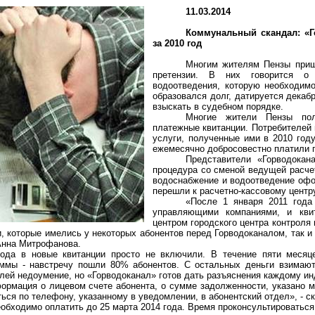
11.03.2014
Коммунальный скандал: «Г
за 2010 год
Многим жителям Пензы приш
претензии. В них говорится о
водоотведения, которую необходимо
образовался долг, датируется дека
взыскать в судебном порядке.
Многие жители Пензы пол
платежные квитанции. Потребителей 
услуги, полученные ими в 2010 год
ежемесячно добросовестно платили 
Представители «Горводокан
процедура со сменой ведущей расчет
водоснабжение и водоотведение офо
перешли к расчетно-кассовому центр
«После 1 января 2011 года
управляющими компаниями, и квит
центром городского центра контроля 
, которые имелись у некоторых абонентов перед Горводоканалом, так и 
Анна Митрофанова.
года в новые квитанции просто не включили. В течение пяти месяц
ммы - навстречу пошли 80% абонентов. С остальных деньги взимают 
лей недоумение, но «Горводоканал» готов дать разъяснения каждому и
ормация о лицевом счете абонента, о сумме задолженности, указано ме
ться по телефону, указанному в уведомлении, в абонентский отдел», - 
еобходимо оплатить до 25 марта 2014 года. Время проконсультироваться