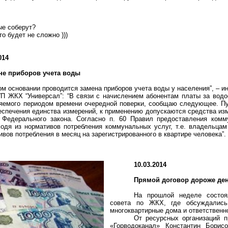
ые соберут?
то будет не сложно )))
014
не приборов учета воды
ом основании проводится замена приборов учета воды у населения”, – 
УП ЖКХ “Универсал”: “В связи с начислением абонентам платы за вод
ляемого периодом времени очередной поверки, сообщаю следующее. Пу
еспечения единства измерений, к применению допускаются средства из
 Федерального закона. Согласно п. 60 Правил предоставления комму
одя из нормативов потребления коммунальных услуг, т.е. владельцам
вов потребления в месяц на зарегистрированного в квартире человека”.
10.03.2014
Прямой договор дороже ден
На прошлой неделе состоя
совета по ЖКХ, где обсуждались
многоквартирные дома и ответствен
От ресурсных организаций 
«Горводоканал» Константин Бори