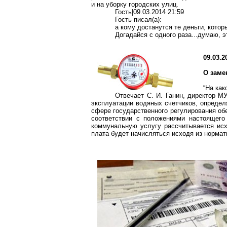
и на уборку городских улиц.
Гость|09.03.2014 21:59
Гость писал(a):
а кому достанутся те деньги, котор
Догадайся с одного раза..
.д
умаю, э
09.03.2
О заме
“На как
Отвечает С. И. Ганин, директор М
эксплуатации водяных счетчиков, опреде
сфере государственного регулирования об
соответствии с положениями настоящего
коммунальную услугу рассчитывается исх
плата будет начисляться исходя из нормати