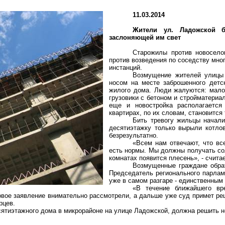
11.03.2014
Жители ул. Ладожской б
заслоняющей им свет
Старожилы против новосело
против возведения по соседству мно
инстанций.
Возмущение жителей улицы 
носом на месте заброшенного детск
жилого дома. Люди жалуются: мало 
грузовики с бетоном и стройматериа
еще и новостройка располагается
квартирах, по их словам, становится
Бить тревогу жильцы начал
десятиэтажку только вырыли котлов
безрезультатно.
«Всем нам отвечают, что вс
есть нормы. Мы должны получать сол
комнатах появится плесень», - счита
Возмущенные граждане обрат
Председатель регионального парламе
уже в самом разгаре - единственным
«В течение ближайшего вр
ковое заявление внимательно рассмотрели, а дальше уже суд примет ре
рцев.
сятиэтажного дома в микрорайоне на улице Ладожской, должна решить н