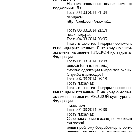
Нашему населению нельзя комфор
поджопники
. Да.
Гость|03.03.2014 21:04
ожидаем
http://coub.com/view/rb1z
Гость|03.03.2014 21:14
алах
пидарас
Гость|04.03.2014 08:05
Гнать в шею их.
Пидары
черножоп
инвалиды умственные. Я не хочу обеспечи
экзамены на знание РУССКОЙ культуры а 
Федерации.
Гость|04.03.2014 08:08
penzainform.ru
писал(
a
):
служба адаптации мигрантов очень
Служба дармоедов!
Гость|04.03.2014 08:18
Гость писал(
a
):
Гнать в шею их.
Пидары
черножоп
инвалиды умственные. Я не хочу обеспечи
экзамены на знание РУССКОЙ культуры, а 
Федерации.
+миллион
Гость|04.03.2014 08:36
Гость писал(
a
):
Свое население в
жопе
, по
москва
согласен!
реши проблему безработицы в регио
вообще
гастеры
- это московская т