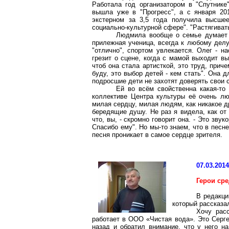
Работала год организатором в "Спутнике"
вышла уже в "Прогресс", а с января 20
экстерном за 3,5 года получила высшее
социально-культурной сфере". "Растягивать
Людмила вообще о семье думает в
прилежная ученица, всегда к любому делу
"отлично", спортом увлекается. Олег - 
грезит о сцене, когда с мамой выходит вы
чтоб она стала артисткой, это труд, приче
буду, это выбор детей - кем стать". Она д
подросшие дети не захотят доверять свои 
Ей во всём свойственна какая-то
коллективе Центра культуры её очень лю
милая сердцу, милая людям, как никакое др
бередящие душу. Не раз я видела, как от
что, вы, - скромно говорит она. - Это зву
Спасибо ему". Но мы-то знаем, что в песне
песня проникает в самое сердце зрителя.
07.03.201
Герои сре
В редакци
который рассказа
Хочу рас
работает в ООО «Чистая вода». Это Серг
назад и обратил внимание, что у него н