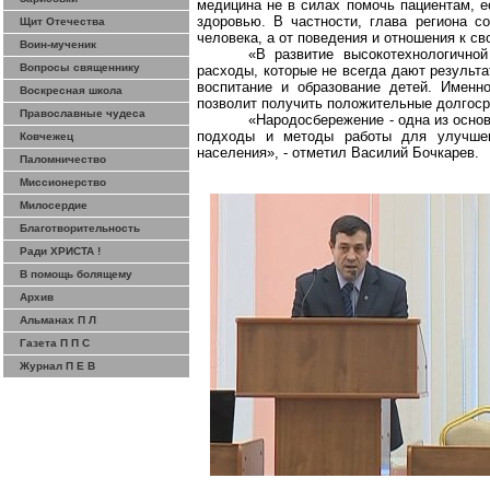
медицина не в силах помочь пациентам, 
здоровью. В частности, глава региона 
Щит Отечества
человека, а от поведения и отношения к с
Воин-мученик
«В развитие высокотехнологично
Вопросы священнику
расходы, которые не всегда дают результа
воспитание и образование детей. Именн
Воскресная школа
позволит получить положительные долгоср
Православные чудеса
«
Народосбережение
- одна из осно
подходы и методы работы для улучшен
Ковчежец
населения», - отметил Василий Бочкарев.
Паломничество
Миссионерство
Милосердие
Благотворительность
Ради ХРИСТА !
В помощь болящему
Архив
Альманах П Л
Газета П П С
Журнал П Е В