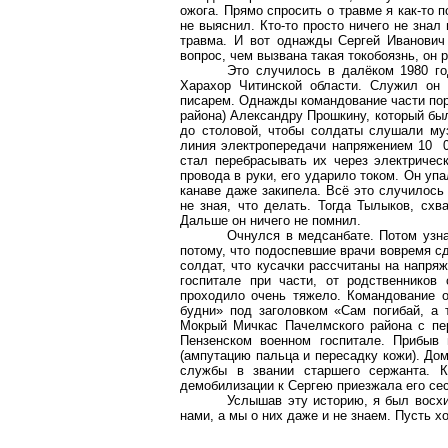
ожога. Прямо спросить о травме я как-то п
не выяснил. Кто-то просто ничего не знал 
травма. И вот однажды Сергей Иванович 
вопрос, чем вызвана такая
токобоязнь
, он 
Это случилось в далёком 1980 го
Харахор
Читинской области. Служил он в
писарем. Однажды командование части по
района) Александру
Прошкину
, который бы
до столовой, чтобы солдаты слушали му
линия электропередачи напряжением 10 00
стал перебрасывать их через электрическ
провода в руки, его ударило током. Он уп
канаве даже закипела. Всё это случилось
не зная, что делать. Тогда
Тылыков
, схв
Дальше он ничего не помнил.
Очнулся в медсанбате. Потом узна
потому, что подоспевшие врачи вовремя с
солдат, что кусачки рассчитаны на напря
госпитале при части, от родственников
проходило очень тяжело. Командование о
будни» под заголовком «Сам погибай, а
Мокрый
Мичкас
Пачелмского
района с пер
Пензенском военном госпитале. Прибыв 
(ампутацию пальца и пересадку кожи). До
службы в звании старшего сержанта. 
демобилизации к Сергею приезжала его сес
Услышав эту историю, я был восхи
нами, а мы о них даже и не знаем. Пусть х