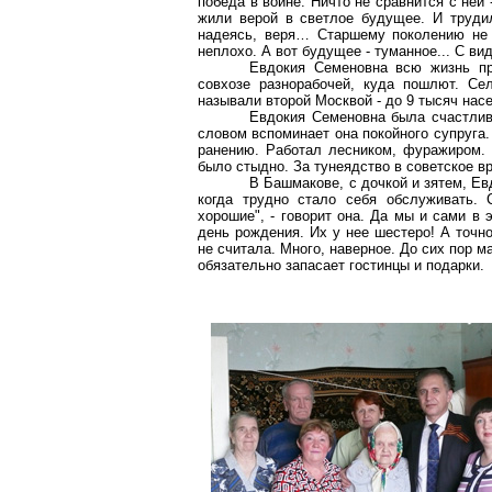
победа в войне. Ничто не сравнится с ней
жили верой в светлое будущее. И труди
надеясь, веря… Старшему поколению не 
неплохо. А вот будущее - туманное... С в
Евдокия Семеновна всю жизнь 
совхозе разнорабочей, куда пошлют. Се
называли второй Москвой - до 9 тысяч нас
Евдокия Семеновна была счастлива
словом вспоминает она покойного супруга
ранению. Работал лесником, фуражиром. 
было стыдно. За тунеядство в советское в
В Башмакове, с дочкой и зятем, Е
когда трудно стало себя обслуживать. 
хорошие", - говорит она. Да мы и сами в 
день рождения. Их у нее шестеро! А точно
не считала. Много, наверное. До сих пор 
обязательно запасает гостинцы и подарки.