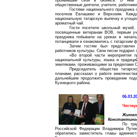
проявившие себя в бизнесе. В нем п
общественные деятели, учителя, работники
Гостями национального праздника 
поселков Евлашево и Верхозим. Кажда
национальную татарскую выпечку и угощен
ароматный чай.
Гости посетили школьный музей, 
посвященные ветеранам ВОВ, первым уч
праздника побывали на уроках в началь
потанцевали и ознакомились с татарским ф
Затем гостям был представлен 
работников культуры. Свои песни подарил
«Во второй части мероприятия 
национальной культуры, языка и традици
земляками, проживающими за пределами С
Председатель общества татарск
планами, рассказал о работе землячества
дальнейшем продолжить проведение подо
Кузнецкого района.
06.03.2
Честву
Жит
Константино
По тра
Российской Федерации Владимира Пути
обратились заместитель главы админист