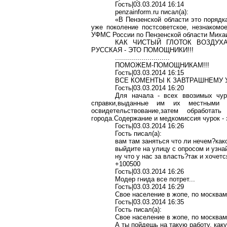
Гость
|03.03.2014 16:14
penzainform.ru
писал
(a):
«В Пензенской области это порядк
уже поколение постсоветское, незнакомо
УФМС России по Пензенской области Мих
КАК ЧИСТЫЙ ГЛОТОК ВОЗДУХ
РУССКАЯ - ЭТО ПОМОЩНИКИ!!!
...........................
ПОМОЖЕМ-ПОМОЩНИКАМ!!!
Гость|03.03.2014 16:15
ВСЕ КОМЕНТЫ К ЗАВТРАШНЕМУ 
Гость|03.03.2014 16:20
Для начала - всех ввозимых чу
справки,выданные
им их местными вет
освидетельствование,затем
обработать 
города.Содержание
и медкомиссия чурок - з
Гость|03.03.2014 16:26
Гость писал(
a
):
вам там заняться что ли
нечем?как
выйдите на улицу с опросом и узн
ну что у нас за
власть?так
и хочет
+100500
Гость|03.03.2014 16:26
Модер
гнида все потрет...
Гость|03.03.2014 16:29
Свое население в
жопе
, по
москва
Гость|03.03.2014 16:35
Гость писал(
a
):
Свое население в
жопе
, по
москва
А ты пойдешь на такую работу, как