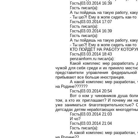
Гость|03.03.2014 16:39
Гость писал(
a
):
А ты пойдешь на такую работу, как
- Ты
шо
?! Ему в
жопе
сидеть как-то
Гость|03.03.2014 17:07
Гость писал(
a
):
Гость|03.03.2014 16:39
Гость писал(
a
):
А ты пойдешь на такую работу, как
- Ты
шо
?! Ему в
жопе
сидеть как-то
КТО ПОЙДЁТ НА РАБОТУ КОТОР
Гость
|03.03.2014 18:43
penzainform.ru
писал
(a):
Какой комплекс мер разработать 
чужой для себя среде и их приняло
местно
представители управления федерально
прибывают все больше иностранцев.
А какой комплекс мер разработан,
на Родине??????
Гость|03.03.2014 20:54
Вот о ком у чиновников душа боли
том, а кто их приглашает? И почему им н
уже заниматься благотворительностью? С
детсадах детям неработающих многодетны
Гость|03.03.2014 21:03
И
чо
?
Гость|03.03.2014 21:04
Гость писал(
a
):
А какой комплекс мер разработан,
на Родине??