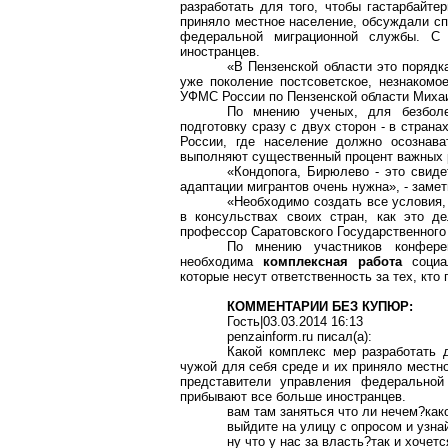
разработать для того, чтобы
гастарбайте
приняло местное население, обсуждали с
федеральной миграционной службы. С
иностранцев.
«В Пензенской области это порядк
уже поколение постсоветское, незнакомо
УФМС России по Пензенской области Мих
По мнению ученых, для безболе
подготовку сразу с двух сторон - в страна
России, где население должно осознав
выполняют существенный процент важных р
«Кондопога,
Бирюлево
- это свиде
адаптации мигрантов очень нужна», - зам
«Необходимо создать все условия
в консульствах своих стран, как это д
профессор Саратовского Государственного
По мнению участников конферен
необходима
комплексная
работа
социал
которые несут ответственность за тех, кто
КОММЕНТАРИИ БЕЗ КУПЮР:
Гость|03.03.2014 16:13
penzainform.ru
писал(
a
):
Какой комплекс мер разработать 
чужой для себя среде и их приняло местн
представители управления федерально
прибывают все больше иностранцев.
вам там заняться что ли
нечем?как
выйдите на улицу с опросом и узн
ну что у нас за
власть?так
и хочет