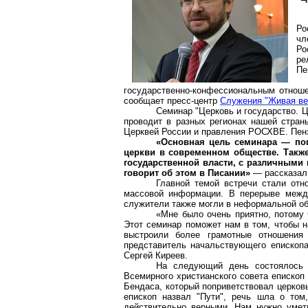
Ро
чл
Ро
ре
Пе
государственно-конфессиональным отноше
сообщает пресс-центр
Служения "Живая ве
Семинар "Церковь и государство. 
проводит в разных регионах нашей стран
Церквей России и правления РОСХВЕ. Пенза
«Основная цель семинара — по
церкви в современном обществе. Такж
государственной власти, с различными 
говорит об этом в Писании»
— рассказал
Главной темой встречи стали отн
массовой информации. В перерыве между
служители также могли в неформальной об
«Мне было очень приятно, потому 
Этот семинар поможет нам в том, чтобы 
выстроили более грамотные отношени
представитель начальствующего епископ
Сергей Киреев.
На следующий день состоялось 
Всемирного христианского совета епископ
Бендаса
, который поприветствовал церков
епископ назвал "Пути", речь шла о том
действительно верными. Нам нужно умет