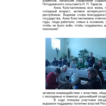
Бормотов
, начальник управления социал
Потодеевского
сельсовета Н. П. Тарасов.
Анна Константиновна всю жизнь п
солидный возраст, активно интересуе
республиках. Выразив слова благодарнос
государства, Анна Константиновна отмети
годы, люди работали, семьи в основном,
чтобы не было войн, чтобы создавались 
поколение".
активное взаимодействие с властями, общ
с молодежью и пожелал дальнейшей плодот
В ходе пленума участники обсу
выразили поддержку политике властей Росс