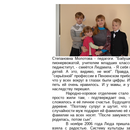
Степановна Молотова - педагоги. "Бабуш
пионервожатой, учителем младших клас
пединститут, - смеётся Людмила. - Я себя
детей. А это, видимо, не моё". Правда
"серьёзной" профессии в Пензенском прибо
что у всех вокруг в глазах были цифры. 
петь ей очень нравилось. И у мамы, и у 
наследству перешел.
Народно-хоровое отделение стало
просто жили там, - подтверждает она, -
сложилось и её личное счастье. Будущего
деревне. "Поэтому супруг и шутит, что 
случайности муж подарил ей фамилию её же
фамилии на всех носят. "После замужеств
родилась, потом сын".
В ноябре 2006 года Люда пришла 
взяла с радостью. Систему культуры з