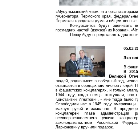
«Мусульманский мир». Его организаторами
губернатора Пермского края, федеральны
Пермская городская дума и общественные 
Конкурсантов будут оценивать 
последних частей (
джузов
) из Корана», «Ч
Пензу будут представлять два конк
05.03.2
Эхо в
В фаши
В 201
Великой Отеч
людей, родившихся в победный год, испол
отзывается в сердцах миллионов людей. Н
в фашистских концлагерях, и только благ
1944 году, когда немцы отступали, нас 
Константин Игнатович, - мне тогда было т
Освободили нас в 1945 году американцы.
махнул рукой и замолчал. В преддвер
концлагерей глава администрации 
несовершеннолетнего узника концла
законодательством Российской Федер
Ларионовичу
вручили подарок.