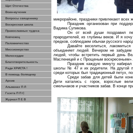
Щит Отечества
Воин-мученик
Вопросы священнику
микрорайоне, праздники привлекают всех 
Праздник организован при поддер
Воскресная школа
Вадима Супикова.
Православные чудеса
Он от всей души поздравил пе
прародителей, из глубины веков. И я хочу
Ковчежец
предков, соблюдаем обычаи русского наро
Паломничество
Давайте веселиться, лакомиться
Миссионерство
объединяет людей. Вечером не забудем 
людей, чтобы встретить первый день Ве
Милосердие
Масленицей и с Прощеным воскресеньем».
Благотворительность
Праздник каждую минуту набирал 
школы № 47 и их родители. На другой п
Ради ХРИСТА !
среди которых был традиционный петух, по
В помощь болящему
Среди забав для детей были конк
Архив
Дети катались с горок, взрослые вел
смельчаков и участников забав. В конце п
Альманах П Л
Газета П П С
Журнал П Е В