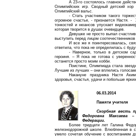
А 23-го состоялось главное дейст
Олимпийских игр. Сводный детский хор 
Олимпийский вальс.
- Стать участником такого торже
огромное счастье, - признается Настя. -
тонкостей и нюансов упускает видеокаме
которая творится в душах очевидцев.
Девушке не просто выпал счастлив
выступить перед лицом соотечественников и
И все же я поинтересовалась, свя
ответила, что пока не определилась с буд
- Наверное, только в детском са
героиня. – Я пока не готова с увереннос
останется просто моим хобби.
Поистине, Олимпиада стала звезд
Лучшие из лучших – они вплелись голосам
Накануне праздника Настя Аким
здоровья, счастья, удачи и побольше ярки
06.03.2014
Памяти учителя
Скорбная весть п
Федоровна Максаева –
Федерации.
Более тридцати лет Галина Федо
железнодорожной школе. Влюбленная в с
умело сочетая обучение с воспитанием ду