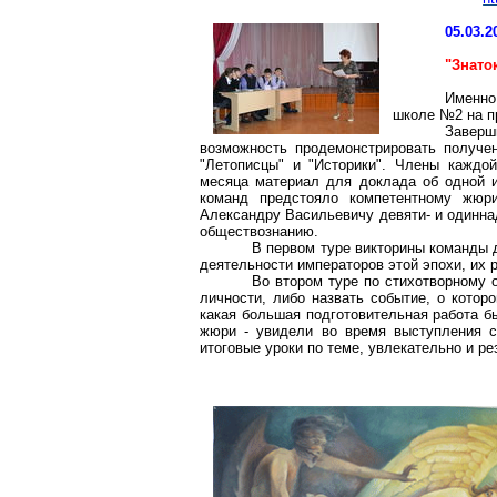
05.03.2
"Знато
Именно
школе №2 на п
Завер
возможность продемонстрировать получен
"Летописцы" и "Историки". Члены каждо
месяца материал для доклада об одной и
команд предстояло компетентному жюр
Александру Васильевичу девяти- и одинна
обществознанию.
В первом туре викторины команды 
деятельности императоров этой эпохи, их 
Во втором туре по стихотворному 
личности, либо назвать событие, о котор
какая большая подготовительная работа б
жюри - увидели во время выступления с
итоговые уроки по теме, увлекательно и ре