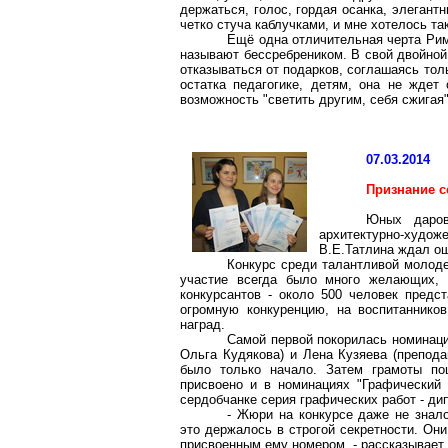
держаться, голос, гордая осанка, элегантн
четко стуча каблучками, и мне хотелось та
Ещё одна отличительная черта Рим
называют бессребреником. В свой двойной
отказываться от подарков, соглашаясь тол
остатка педагогике, детям, она не жде
возможность "светить другим, себя сжигая"
07.03.2014
Признание 
Юных даров
архитектурно-худо
В.Е.Татлина ждал о
Конкурс среди талантливой молоде
участие всегда было много желающих, 
конкурсантов - около 500 человек предс
огромную конкуренцию, на воспитаннико
наград.
Самой первой покорилась номинаци
Ольга Кудякова) и Лена Кузяева (препода
было только начало. Затем грамоты по
присвоено и в номинациях "Графический 
сердобчанке серия графических работ - дип
- Жюри на конкурсе даже не знал
это держалось в строгой секретности. Он
присвоенным ему номером, - рассказывает