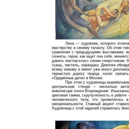
Лена — художник, которого отлич
мастерству и своему таланту. Об этом гов
сравнении с предыдущими выставками, ви
сюжеты, герои, как ищет она себя, меняетс
давать мастер-класс своим сверстникам. 
гуашь, пастель, карандаш. Девочка облад
всему новому и имеет уже много дипломов
тернистую дорогу творца, хочет связат
«Одаренные дети» в Москве.
При этом у художницы вырабатывае
центральном стенде – несколько авто
живописцев эпохи Возрождения. Изысканны
цветовая гамма, скрупулезность в работе -
человеческого тела, что проявлялось 
эмоциональности. Главный акцент ставил
Художница с этой задачей справилась бле