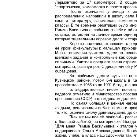
Лермонтово за
17 километров
. В общем
"спортсменка, комсомолка и просто красави
После окончания училища к з
распределению направили в школу села 
язык и литературу, занималась комсомол
классы. В те времена ребятишек было мно
Римма Васильевна, забывая о себе и об от
остатка, оставляя на личное время один п
которые тщательным образом долго и стар
Хорошо ладились отношения с род
её уроки физкультуры к малышам приходи
Много внимания учитель уделяла основа
щелкали задания и контрольные как ореш
сильными. Учителя среднего звена стреми
материала, разинув рот. С дисциплиной у
образцовая.
За любимым делом чуть не полв
Кузнецком районе, потом 6-я школа в К
проработала с 1966-го по 1991-й год, а в во
Благодарственных писем, почетны
педагога отметило и Министерство просве
просвещения СССР, награждена медалями "
Но самая большая и ценная наград
людьми, реализовали себя в семье и проф
те, кто, окончив школу давным-давно, до 
"Как же мы все её любили! - расск
с большой заботой, по-матерински. Всегд
"Для меня Римма Васильевна - эталон у
подчеркивает Ольга Александровна Логач
жизни, учебе, а класс наш сдружила так, 