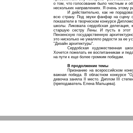
о том, что голосование было честным и о
нескольких направлениях. Я очень этому р
И действительно, как не порадова
всю страну. Под звуки фанфар на сцену 
показатели в творческом конкурсе Диплом
школы. Ликовала сердобская делегация, 
старшую сестру Лены. И пусть в этот 
Пензенскую государственную архитектурно
это нисколько не умаляло радости за ее у
"Дизайн архитектуры".
Сердобская художественная шко
Хочется пожелать ее воспитанникам и пед
на пути к еще более громким победам.
В продолжение темы
Признанию на всероссийском конк
важная победа. В областном конкурсе "О
девочка заняла II место. Диплом III степ
(преподаватель Елена Мальцева).