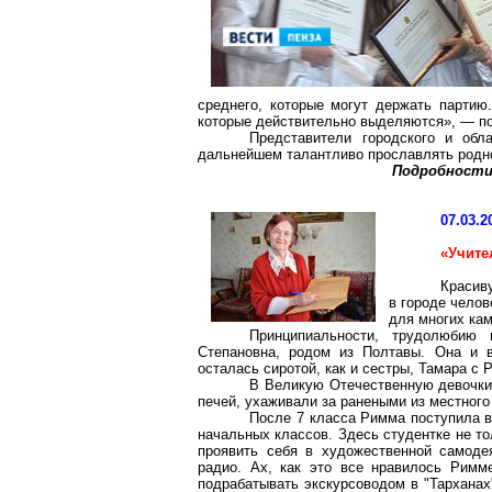
среднего, которые могут держать партию
которые действительно выделяются», — 
Представители городского и об
дальнейшем талантливо прославлять родно
Подробности
07.03.2
«Учите
Красив
в городе челов
для многих кам
Принципиальности, трудолюбию
Степановна, родом из Полтавы. Она и в
осталась сиротой, как и сестры, Тамара с
В Великую Отечественную девочки 
печей, ухаживали за ранеными из местного 
После 7 класса Римма поступила 
начальных классов. Здесь студентке не т
проявить себя в художественной самодея
радио. Ах, как это все нравилось Римм
подрабатывать экскурсоводом в "Тарханах