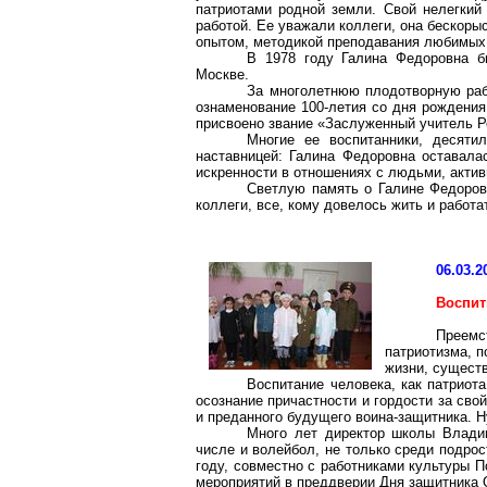
патриотами родной земли. Свой нелегкий
работой. Ее уважали коллеги, она бескор
опытом, методикой преподавания любимых
В 1978 году Галина Федоровна бы
Москве.
За многолетнюю плодотворную раб
ознаменование 100-летия со дня рождения
присвоено звание «Заслуженный учитель Р
Многие ее воспитанники, десяти
наставницей: Галина Федоровна оставала
искренности в отношениях с людьми, актив
Светлую память о Галине Федоров
коллеги, все, кому довелось жить и работа
06.03.2
Воспит
Преем
патриотизма, п
жизни, сущест
Воспитание человека, как патриота
осознание причастности и гордости за сво
и преданного будущего воина-защитника. 
Много лет директор школы Владим
числе и волейбол, не только среди подрос
году, совместно с работниками культуры П
мероприятий в преддверии Дня защитника 