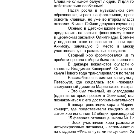
Слава не слишком балует людей. И для тог
действительно особенным!
Настя росла в музыкальной сем
образование, играет на фортепиано, пре
освоить клавиши, но уже во втором класс
оказался ближе. Сейчас девушка изучает п
Осенью в Детской школе искусств
представить на кастинг фонограмму с зап
в церемонии закрытия Олимпиады. Времени
у педагогов тоже не возникло – они сд
Акимову, занявшую 3 место в между
участвовавшую в различных конкурсах.
Сводный хор формировался из ты
проблем прошла отбор и была включена в е
В декабре вокалистов области с
капеллы Владимир Каширский. Он лично п
канун Нового года транслировался по теле
Расслабиться в зимние каникулы д
Петербург, где собралась вся «поюща
заслуженный дирижер Мариинского театра 
- Это был тяжелый, но благодарны
(один из которых прошел в Эрмитаже) мы 
познакомиться с его достопримечательнос
6 января репетицию хора в Мариин
концерт, где представители каждого из 
затем хор исполнил 12 общих произведени
15 февраля отличница школы № 1 о
- Всех участников хора размести
четырехразовым питанием, - вспоминает о
на стадионе «Фишт» чуть ли не сутками. У