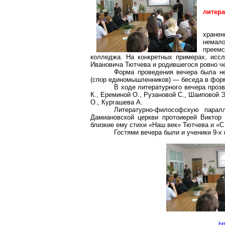
литер
хране
немало
преемс
колледжа. На конкретных примерах, иссл
Ивановича Тютчева и родившегося ровно ч
Форма проведения вечера была не
(спор единомышленников) — беседа в форм
В ходе литературного вечера прозв
К., Ереминой О., Рузановой С., Шаиповой Э
О., Кургашева А.
Литературно-философскую парал
Дамиановской церкви протоиерей Виктор
близкие ему стихи «Наш век» Тютчева и «С
Гостями вечера были и ученики 9-х
ht