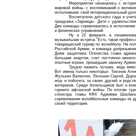
Мероприятия начинались с истори
мировой войны, с воспоминаний о великих
исполнивших свой интернациональный долг
Воспитатели детского сада и учит
праздника «Зарница». Дети с удовольств
Две команды соревновались в исполнении 
и физических упражнений.
Ну а 22 февраля, в ознаменова
музыкальная встреча "Есть такая професс
товарищеский турнир по волейболу. На по
Российской Армии, и команда допризывни
Днем защитника Отечества глава админ
большим азартом, счет постоянно менялс
опытные игроки, прошедшие закалку Армие
Трудно назвать лучших, ведь вмес
Вот имена только некоторых: Тихонов Але
Жулькин Валентин, Люлькин Сергей, Доро
игру и поболеть за своих друзей и родст
ветеранов. Среди болельщиков был и вои
горнило афганской войны. По итогам тур
спонсора главы КФХ Аджиева Шахбана
соревновании волейбольные команды из др
своей территории.