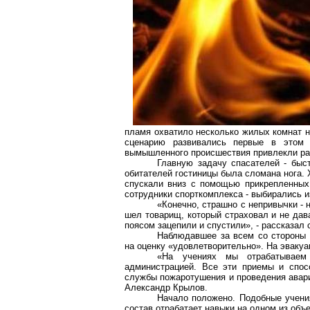
пламя охватило несколько жилых комнат н
сценарию развивались первые в этом 
вымышленного происшествия привлекли ра
Главную задачу спасателей - быст
обитателей гостиницы была сломана нога. 
спускали вниз с помощью прикрепленных
сотрудники спорткомплекса - выбирались и
«Конечно, страшно с непривычки - 
шел товарищ, который страховал и не дав
поясом зацепили и спустили», - рассказал
Наблюдавшее за всем со стороны 
на оценку «удовлетворительно». На эвакуа
«На учениях мы отрабатываем
администрацией. Все эти приемы и спос
службы пожаротушения и проведения авари
Александр Крылов.
Начало положено. Подобные учени
состав отрабатает навыки на одном из объ