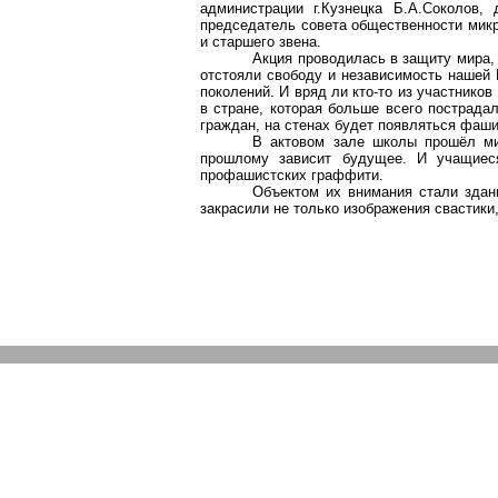
администрации г.Кузнецка Б.А.Соколов, 
председатель совета общественности мик
и старшего звена.
Акция проводилась в защиту мира,
отстояли свободу и независимость нашей 
поколений. И вряд ли кто-то из участников
в стране, которая больше всего пострада
граждан, на стенах будет появляться фаш
В актовом зале школы прошёл мит
прошлому зависит будущее. И учащиеся
профашистских граффити.
Объектом их внимания стали здан
закрасили не только изображения свастики