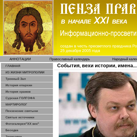
АННОТАЦИИ
Православный календарь
Народный кале
События, вехи истории, имена...
ГЛАВНАЯ
ИЗ ЖИЗНИ МИТРОПОЛИИ
Тронный Зал
История епархии
История храмов
Сурская ГОЛГОФА
МАРТИРОЛОГ
Пензенские святыни
Святые источники
Фотогалерея"ХХ век"
Беседка
Зарисовки