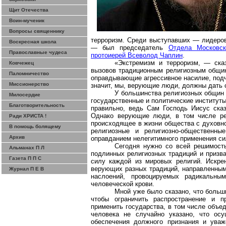
Щит Отечества
Воин-мученик
Вопросы священнику
терроризм. Среди выступавших — лидеров
Воскресная школа
— был председатель
Отдела Московск
Православные чудеса
протоиерей Всеволод Чаплин
.
«Экстремизм и терроризм, — ска
Ковчежец
вызовов традиционным религиозным общин
Паломничество
оправдывающие агрессивное насилие, подча
Миссионерство
значит, мы, верующие люди, должны дать с
У большинства религиозных общин 
Милосердие
государственные и политические институты.
Благотворительность
правильно, ведь Сам Господь Иисус сказ
Однако верующие люди, в том числе рел
Ради ХРИСТА !
происходящее в жизни общества с духовно
В помощь болящему
религиозные и религиозно-общественны
Архив
оправданием нелегитимного применения сил
Сегодня нужно со всей решимость
Альманах П Л
подлинных религиозных традиций и призва
Газета П П С
силу каждой из мировых религий. Искре
верующих разных традиций, направленным 
Журнал П Е В
наслоений, провоцируемых радикальны
человеческой крови.
Мной уже было сказано, что больш
чтобы ограничить распространение и 
применить государства, в том числе объе
человека не случайно указано, что ос
обеспечения должного признания и уваж