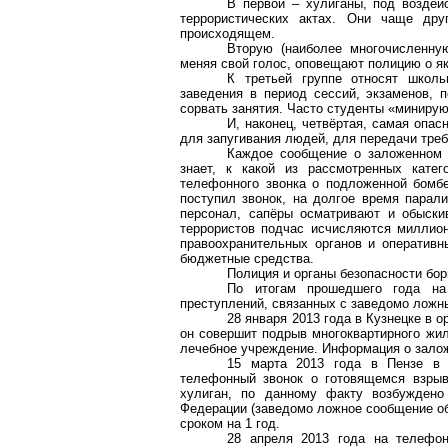
В первой – хулиганы, под возде
террористических актах. Они чаще др
происходящем.
Вторую (наиболее многочисленну
меняя свой голос, оповещают полицию о я
К третьей группе относят школ
заведения в период сессий, экзаменов,
сорвать занятия. Часто студенты «минирую
И, наконец, четвёртая, самая опа
для запугивания людей, для передачи треб
Каждое сообщение о заложенном в
знает, к какой из рассмотренных кате
телефонного звонка о подложенной бомбе
поступил звонок, на долгое время парал
персонал, сапёры осматривают и обыски
террористов подчас исчисляются миллио
правоохранительных органов и оперативн
бюджетные средства.
Полиция и органы безопасности бо
По итогам прошедшего года на 
преступлений, связанных с заведомо ложн
28 января 2013 года в Кузнецке в 
он совершит подрыв многоквартирного жил
лечебное учреждение. Информация о залож
15 марта 2013 года в Пензе в р
телефонный звонок о готовящемся взрыв
хулиган, по данному факту возбуждено 
Федерации (заведомо ложное сообщение об
сроком на 1 год.
28 апреля 2013 года на телефо