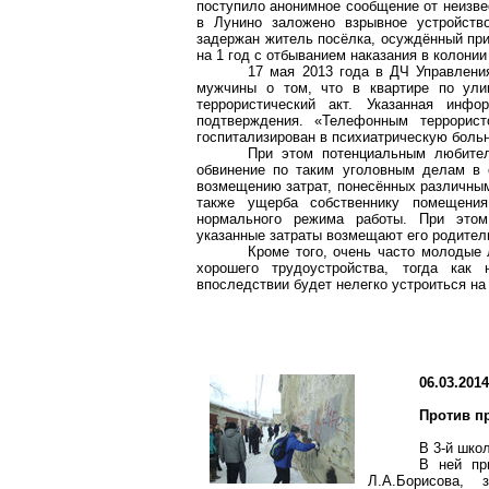
поступило анонимное сообщение от неизве
в Лунино заложено взрывное устройств
задержан житель посёлка, осуждённый при
на 1 год с отбыванием наказания в колонии
17 мая 2013 года в ДЧ Управлени
мужчины о том, что в квартире по улиц
террористический акт. Указанная инф
подтверждения. «Телефонным террорист
госпитализирован в психиатрическую больн
При этом потенциальным любител
обвинение по таким уголовным делам в 
возмещению затрат, понесённых различным
также ущерба собственнику помещения
нормального режима работы. При этом
указанные затраты возмещают его родител
Кроме того, очень часто молодые 
хорошего трудоустройства, тогда как
впоследствии будет нелегко устроиться на 
06.03.201
Против п
В 3-й шко
В ней пр
Л.А.Борисова,