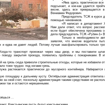
«Яма здесь практически все 
подсыхает, и кое-как удается пройт
весне, здесь все превращается 
Вениамин Федорович.
Председатель ТСЖ в курсе д
помощью чиновников.
«Я написал в департамент 
Нам дали ответ, что вопрос рассма
если будет обеспечена программа с
дела председатель ТСЖ «Рубин-1» 
Только в необходимости ав
заявляя, что многие водители пыт
ах и едва не давят людей. Потому лучше заасфальтировать только тр
Когда-то транспорт проезжал через наш двор, и мы поставили шла
о поводу закрытия проезда, появились проблемы с пожарниками. В и
на грязь сюда привезли строительные отходы, которые не избавили от 
ло тоже трудно: под ногами грязь.
ужа растекается практически до мусорного контейнера. Набирается
ную площадку к дальнему кусту. Октябрьская администрация ответила
ию за свой счет, поскольку администрация такими средствами не распол
ажки
так и остаются нерешенными.
рёшься ...
ывают.
Крестьянские пусть будут крестьянскими