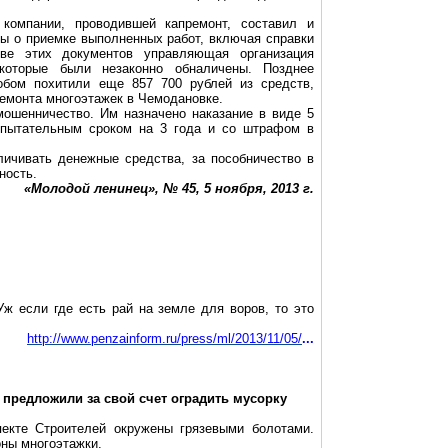
 компании, проводившей капремонт, составил и
ы о приемке выполненных работ, включая справки
ве этих документов управляющая организация
которые были незаконно обналичены. Позднее
обом похитили еще 857 700 рублей из средств,
ремонта
многоэтажек
в Чемодановке.
ошенничество. Им назначено наказание в виде 5
спытательным сроком на 3 года и со штрафом в
личивать денежные средства, за пособничество в
ность.
«Молодой ленинец», № 45, 5 ноября,
2013 г
.
ж если где есть рай на земле для воров, то это
http://www.penzainform.ru/press/ml/2013/11/05/
...
 предложили за свой счет оградить
мусорку
пекте Строителей окружены грязевыми болотами.
роны
многоэтажки
.