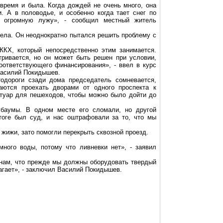
время и была. Когда дождей не очень много, она
и. А в половодье, и особенно когда тает снег по
в огромную лужу», - сообщил местный житель
ела. Он неоднократно пытался решить проблему с
ЖКХ, который непосредственно этим занимается.
тривается, но он может быть решен при условии,
оответствующего финансирования», - ввел в курс
Василий
Покидышев
.
тодороги сзади дома председатель сомневается,
аются проехать дворами от одного проспекта к
отуар для пешеходов, чтобы можно было дойти до
гбаумы. В одном месте его сломали, но другой
тоге был суд, и нас оштрафовали за то, что мы
жижи, зато помогли перекрыть сквозной проезд.
 много воды, потому что
ливневки
нет», - заявил
 нам, что прежде мы должны оборудовать твердый
агает», - заключил Василий
Покидышев
.