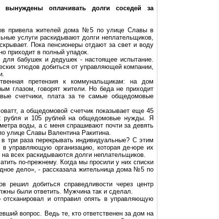
 вынуждены оплачивать долги соседей за
ов привела жителей дома №5 по улице Славы в
альные услуги раскидывают долги неплательщиков,
скрывает. Пока пенсионеры отдают за свет и воду
но приходит в полный упадок.
 для бабушек и дедушек - настоящее испытание.
еских этюдов добиться от управляющей компании,
и.
твенная претензия к коммунальщикам: на дом
ным глазом, говорят жители. Но беда не приходит
вые
счетчики, плата за те самые
общедомовые
ловатт, а
общедомовой
счетчик показывает еще 45
92 рубля и 105 рублей на
общедомовые
нужды. Я
ометра воды, а с меня спрашивают почти за девять
по улице Славы Валентина Ракитина.
в три раза перекрывать индивидуальные? С этим
 в управляющую организацию, которая де-юре их
о на всех раскидываются долги неплательщиков.
тить по-прежнему. Когда мы просили у них списки
судное дело», - рассказала жительница дома №5 по
в решил добиться справедливости через центр
лжны были ответить. Мужчина так и сделал.
го отсканировал и отправил опять в управляющую
вший вопрос. Ведь те, кто ответственен за дом на