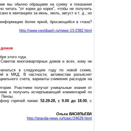
ание мы обычно обращаем на сумму и показания
о читать "от корки до корки", чтобы не получить
о в квитанциях за июнь, июль, август и т. д., но
 информацию более яркой, бросающейся в глаза?
http://www.vestibash.ru/news-13-2392.html
а домов
ря этого года.
 Советов многоквартирных домов и всех, кому не
начаться в следующем году по новой схеме,
ий в МКД. В частности, активистам разъяснят
циального счета, варианты снижения расходов на
тории. Участники получат уникальные знания от
 теме и получить исчерпывающий комментарий по
 Пензы.
ефону горячей линии:
52-28-28, с 9.00 до 18.00
, с
Ольга ВАСИЛЬЕВА
http://pravda-news.ru/topic/24629.html