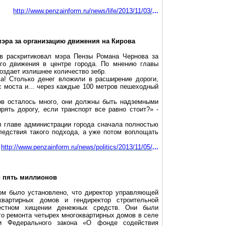
http://www.penzainform.ru/news/life/2013/11/03/
...
мэра за организацию движения на Кирова
ев раскритиковал мэра Пензы Романа Чернова за
го движения в центре города. По мнению главы
оздает излишнее количество зебр.
а! Столько денег вложили в расширение дороги,
 моста и... через каждые
100 метров
пешеходный
ов осталось много, они должны быть надземными
ять дорогу, если транспорт все равно стоит?» -
 главе администрации города сначала полностью
едствия такого подхода, а уже потом воплощать
http://www.penzainform.ru/news/politics/2013/11/05/
...
и пять миллионов
м было установлено, что директор управляющей
вартирных домов и гендиректор строительной
местном хищении денежных средств. Они были
го ремонта четырех многоквартирных домов в селе
и Федерального закона «О фонде содействия