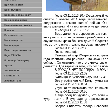
Щит Отечества
Воин-мученик
Вопросы священнику
Гость|03.11.2013 20:46Уважаемый м
оплаты с нового 2014 года капитальног
Воскресная школа
содержание и ремонт жилья" сейчас. Он 
Православные чудеса
виртуальными. И на них ничего не делается
Жилец|03.11.2013 21:33
Ковчежец
Беда даже не в воровстве, а в том
Паломничество
не сумели или не захотели разобраться
Миссионерство
соучастники краха Вашего дома!!! Содержа
посмотрите внимательно на
Вашу
управляй
Милосердие
Гость|03.11.2013 22:30
Благотворительность
Гость писал(
a
):
Уважаемый мэр Р.Чернов на встрече
Ради ХРИСТА !
года капитального ремонта. Что Закон сл
В помощь болящему
сейчас
.
Он ответил, что это виртуальные 
Архив
делается. Где гарантия того, что после н
В ГОРОДЕ НЕТ ПОРЯДКА - МЭРА
Альманах П Л
Гость|03.11.2013 22:32
Газета П П С
"жилищные условия улучшат 17 413
Это
угробят
что ли? Кому нужны та
Журнал П Е В
Гость|04.11.2013 00:51
улучшат то возможно, только почем
Гость|04.11.2013 00:56
а ещё бред придумали, что если ка
будет платить. В суд надо идти разбирать
Гость|04.11.2013 11:08
Вопрос к властям города и област