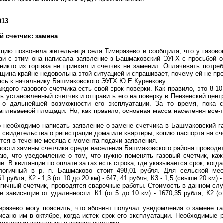
013
й счетчик: замена
кцию позвонила жительница села Тимирязево и сообщила, что у газового
язи с этим она написала заявление в
Башмаковский
ЭУГХ с просьбой о 
 никто из
горгаза
не приехал и счетчик не заменил. Оплачивать потреб
щина крайне недовольна этой ситуацией и спрашивает, почему ей не про
ась к начальнику
Башмаковского
ЭУГХ Ю.Е.Куренкову.
ждого газового счетчика есть свой срок поверки. Как правило, это 8-10
ть установленный счетчик и отправить его на поверку в Пензенский цент
 о дальнейшей возможности его эксплуатации. За то время, пока с
тапливаемой площади. Но, как правило, основная масса населения все-
о необходимо написать заявление о замене счетчика в
Башмаковский
га
 свидетельства о регистрации дома или квартиры, копию паспорта на сч
тся в течение месяца с момента подачи заявления.
мости замены счетчика среди населения
Башмаковского
района проводи
ю, что уведомление о том, что нужно поменять газовый счетчик, каж
и. В квитанции по оплате за газ есть строка, где указывается срок, когд
логичный
в р. п. Башмаково стоит 498,01 рубля. Для сельской ме
 61 рубля, К2 - 1,3 (от 10 до
20 км
) - 647, 41 рубля, К3 - 1,5 (свыше
20 км
) 
гичный счетчик, проводятся сварочные работы. Стоимость в данном случ
же зависящие от удаленности. К
1
(от 5 до
10 км
) - 1670,35 рубля, К2 (
рязево могу пояснить, что абонент получал уведомления о замене га
исано им в октябре, когда истек срок его эксплуатации. Необходимые 
олучения заявления о замене счетчика.