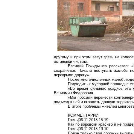
другому и при этом везут грязь на колес
остановки чистым.
Василий
Покидышев
рассказал: «
сохранился. Начали поступать жалобы п
перекрыли дорогу».
После многочисленных жалоб людей 
Подходить к мусорной площадке ста
«Во время сильных осадков эта л
Вениамин Федорович.
«Мы просили перенести контейнер
подъезд к ней и оградить данную территор
В итоге проблемы жителей
многоэт
КОММЕНТАРИИ
Гость|06.11.2013 15:19
Как
по воровски
красиво и не приде
Гость|06.11.2013 19:10
Бояре только свои дорожки вылиз