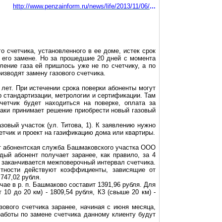
http://www.penzainform.ru/news/life/2013/11/06/
...
 счетчика, установленного в ее доме, истек срок
его замене. Но за прошедшие 20 дней с момента
ление газа ей пришлось уже не по счетчику, а по
изводят замену газового счетчика.
 лет. При истечении срока поверки абоненты могут
р стандартизации, метрологии и сертификации. Там
четчик будет находиться на поверке, оплата за
таки принимает решение приобрести новый газовый
зовый участок (ул. Титова, 1). К заявлению нужно
етчик и проект на газификацию дома или квартиры.
т абонентская служба
Башмаковского
участк
а ООО
дый абонент получает заранее, как правило, за 4
а заканчивается
межповерочный
интервал счетчика.
стности действуют коэффициенты, зависящие от
- 747,02 рубля.
ае в р. п. Башмаково составит 1391,96 рубля. Для
от 10 до
20 км
) - 1809,54 рубля, К3 (свыше
20 км
) -
зового счетчика заранее, начиная с июня месяца,
работы по замене счетчика данному клиенту будут