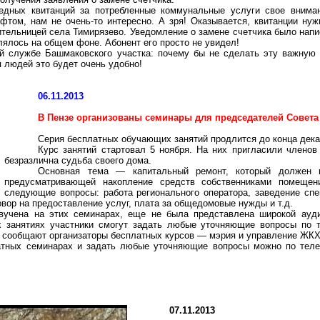
редных квитанций за потребленные коммунальные услуги свое вним
фтом, нам не очень-то интересно. А зря! Оказывается, квитанции нужн
тельницей села Тимирязево. Уведомление о замене счетчика было написан
ялось на общем фоне. Абонент его просто не увидел!
ой службе
Башмаковского
участка: почему бы не сделать эту важную
я людей это будет очень удобно!
06.11.2013
В Пензе организованы семинары для председателей Совет
Серия бесплатных обучающих занятий продлится до конца декаб
Курс занятий стартовал 5 ноября. На них пригласили членов
безразлична судьба своего дома.
Основная тема — капитальный ремонт, который должен 
предусматривающей накопление средств собственниками помещен
следующие вопросы: работа регионального оператора, заведение спе
вор на предоставление услуг, плата за
общедомовые
нужды и т.д.
вучена на этих семинарах, еще не была представлена широкой ауди
их занятиях участники смогут задать любые уточняющие вопросы по
 сообщают организаторы бесплатных курсов — мэрия и управление ЖКХ
латных семинарах и задать любые уточняющие вопросы можно по тел
07.11.2013