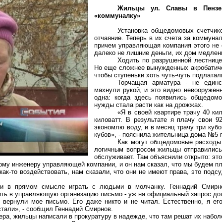
Жильцы ул. Славы в Пензе
«коммуналку»
Установка
общедомовых
счетчик
отчаяние. Теперь в их счета за коммун
причем управляющая компания этого не 
далеко не лишние деньги, их дом медлен
Ходить по разрушенной лестнице
Но еще сложнее вынужденных акробатич
чтобы ступеньки хоть чуть-чуть подлатал
Торчащая арматура - не единс
махнули рукой, и это видно невооружен
одна: когда здесь появились
общедомо
нужды стала расти как на дрожжах.
«Я в своей квартире трачу 40 ки
киловатт. В результате я плачу свои 
экономлю воду, и в месяц трачу три куб
кубов», - пояснила жительница дома №5 
Как могут
общедомовые
расходы 
логичным вопросом жильцы отправились
обслуживает. Там объяснили открыто: эт
му инженеру управляющей компании, и он нам сказал, что мы будем пла
 как-то воздействовать, нам сказали, что они не имеют права, это под
и в прямом смысле играть с людьми в молчанку. Геннадий Смирно
ить в управляющую организацию письмо - уж на официальный запрос до
 вернули мое письмо. Его даже никто и не читал. Естественно, я е
стали», - сообщил Геннадий Смирнов.
ера, жильцы написали в прокуратуру в надежде, что там решат их наболе