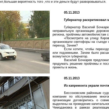
нт,большая
вероятность того ,что и эти деньги будут разворовываться.
05.11.2013
Губернатор раскритиковал 
Губернатор Василий Бочкар
неправильную организацию дорожно
региона, проблемы автомобилистам с
«Посмотрите на улицу Киров
организовали светофоры на съезде с
переход. Зачем?
Если хотите, чтобы переход
или подземными. Зачем было расшир
возмутился губернатор.
Василий Бочкарев предложил
продумать решение проблемы и посл
проекты в жизнь.
05.11.2013
Из капремонта украли почт
Бессоновским
районным судо
компании по обслуживанию многок
организации договорились о сов
выделены на проведение капитально
Чемодановка в рамках реализаци