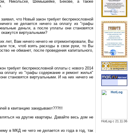
ом, Никольске, Шемышейке, Бекове, а также
х.
 заявил, что Новый закон требует беспрекословной
ничего не делается ничего за оплату из "графы
реальные деньги, а после уплаты они становятся
не окажутся виртуальными?
их лет, Вам ничего нечего не отремонтировали, Вы
дали
тсж
, чтоб взять расходы в свои руки, то Вы
рство не обманет, после проведения капитального,
он требует беспрекословной оплаты с нового 2014
 за оплату из "графы содержание и ремонт жилья"
 они становятся виртуальными. И на них ничего не
блей в квитанцию закидывают???!!!
еляться на другие квартиры. Давайте весь дом не
HotLog с 21.11.06
ему в МКД не чего не делается из года в год, так