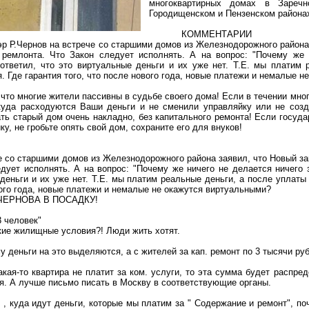
многоквартирных домах в Заречн
Городищенском
и Пензенском района
КОММЕНТАРИИ
эр Р.Чернов на встрече со старшими домов из Железнодорожного района
о
ремлонта
. Что Закон следует исполнять. А на вопрос: "Почему же 
ответил, что это виртуальные деньги и их уже нет. Т.Е. мы платим 
. Где гарантия того, что после нового года, новые платежи и немалые 
, что многие жители пассивны в судьбе своего дома! Если в течени
и
мног
 куда расходуются Ваши деньги и не сменили
управляйку
или не соз
ть старый дом очень накладно, без капитального ремонта! Если госуда
ку
, не гробьте опять свой дом, сохраните его для внуков!
 со старшими домов из Железнодорожного района заявил, что Новый зак
едует исполнять. А на вопрос: "Почему же ничего не делается ничего
деньги и их уже нет. Т.Е. мы платим реальные деньги, а после уплаты
ового года, новые платежи и немалые не окажутся виртуальными?
 ЧЕРНОВА В ПОСАДКУ!
 человек"
кие жилищные условия?! Люди жить хотят.
у деньги на это выделяются, а с жителей за кап
.
р
емонт по 3 тысячи ру
кая-то квартира не платит за ком
.
у
слуги, то эта сумма будет распред
ся. А лучше письмо писать в Москву в соответствующие органы.
и
,
куда идут деньги, которые мы платим за " Содержание и ремонт", поч