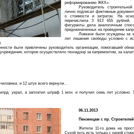
реформированию ЖКХ».
Руководитель строительной
лично подписал фиктивные документ
о стоимости и затратах. На осно
перечислила 3 913 655 рублей, 
фигуранты дела аналогичным спос
предназначенных на проведение кап
Ловкачи были осуждены за м
лет лишения свободы условно с и
.
енности были привлечены руководитель организации, помогавшей обна
учреждения, которое осуществляло технадзор за капремонтом, за халат
 человека
.
и
12 штук всего вернули...
лрд. украл, а заплатил штраф 1 млн. и получил семь лет условно. У
06.11.2013
Пензенцам
с пр. Строителей
Жители 11-го дома на прос
Сухой путь есть только с одной сто