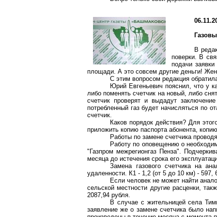
06.11.2
Газовы
В реда
поверки. В св
подачи заявки
площади. А это совсем другие деньги! Жен
С этим вопросом редакция обратил
Юрий Евгеньевич пояснил, что у ка
либо поменять счетчик на новый, либо сня
счетчик проверят и выдадут заключение
потребленный газ будет начисляться по о
счетчик.
Каков порядок действия? Для этог
приложить копию паспорта абонента, копию
Работы по замене счетчика проводя
Работу по оповещению о необходи
"Газпром
межрегионгаз
Пенза". Подчеркива
месяца до истечения срока его эксплуатаци
Замена газового счетчика на
ана
удаленности. К
1
- 1,2 (от 5 до
10 км
) - 597,
Если человек не может найти анало
сельской местности другие расценки, так
2087,94 рубля.
В случае с жительницей села Тими
заявление же о замене счетчика было нап
произведены в течение месяца с момента п