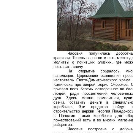
Часовня получилась добротна
красивая. Теперь на погосте есть место д
молитвы о почивших близких, где мож
поставить свечу.
На открытие собралось мно
пачелмцев
. Церемонию освящения пров
настоятель
Свято-Димитриевского
храма 
Калиновка протоиерей Борис Окороков. 
призвал всех беречь сотворенное во бла
людей, ради просветления человеческ
душ. Здесь можно помолиться, купи
свечи, оставить деньги в специальн
коробочке. Эти средства пойдут 
строительство церкви Георгия Победонос
в Пачелме. Такие коробочки для сбо
пожертвований есть и во многих магазин
райцентра.
Часовня построена с добры