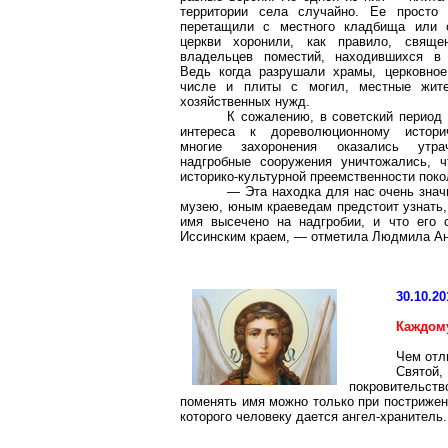
территории села случайно. Ее просто 
перетащили с местного кладбища или 
церкви хоронили, как правило, свяще
владельцев поместий, находившихся в 
Ведь когда разрушали храмы, церковно
числе и плиты с могил, местные жит
хозяйственных нужд.
К сожалению, в советский период 
интереса к дореволюционному истори
многие захоронения оказались утра
надгробные сооружения уничтожались, 
историко-культурной преемственности поко
— Эта находка для нас очень знач
музею, юным краеведам предстоит узнать, 
имя высечено на надгробии, и что его
Иссинским
краем, — отметила Людмила Ан
30.10.20
Каждому
Чем отл
Святой,
покровительст
поменять имя можно только при пострижен
которого человеку дается ангел-хранитель.