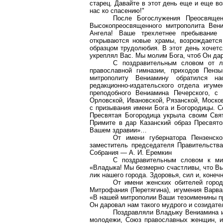
старец. Давайте в этот день еще и еще в
нас
ко
спасению!"
После Богослужения Преосвяще
Высокопреосвященного митрополита Вени
Ангела! Ваше трехлетнее пребывание 
открываются новые храмы, возрождается
образцом трудолюбия. В этот день хочет
укреплял Вас. Мы молим Бога, чтоб Он дар
С поздравительным словом от л
православной гимназии, приходов Пенз
митрополиту Вениамину обратился н
редакционно-издательского отдела игуме
преподобного Вениамина Печерского, 
Орловской, Ивановской, Рязанской, Моско
с
призывания
имени Бога и Богородицы. Се
Пресвятая Богородица укрыла своим Свя
Примите в дар Казанский образ Пресвято
Вашем здравии»…
От имени губернатора Пензенск
заместитель председателя Правительства
Собрания — А. И.
Еремкин
С поздравительным словом к ми
«Владыка! Мы безмерно счастливы, что В
лик нашего города. Здоровья, сил и, коне
От имени женских обителей горо
Митрофания
(Перетягина),
игумения
Варва
«В нашей митрополии Ваши
тезоименины
п
Он даровал нам такого мудрого и созидате
Поздравляли Владыку Вениамина и
молодежи, Союз православных женщин, и