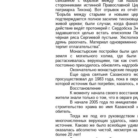
связанное с борьбой между так назыв
сторонниками истинной Православной Це
патриарха Тихона). Вот отрывок из отч
"Борьба между старыми и новыми
це
подтверждается полное
засилие
тихоновщ
живой церкви; были случаи, когда фана
действие ведёт протоиерей г. Сердобска З
задавшегося целью встать епископом 
чёрная ряса Сергиевой пустыни.
Уисполко
дрянь
разогнать. Материал одновременно 
терпит отлагательства".
Монастырские постройки были целы
земля с могильного холма, где были
растаскивалась верующими, так как счи
постоянно приходилось обновлять надгроб
Окончательно монастырские пещеры
Еще одна святыня
Сазанского
мон
просуществовал до 1983 года, пока в овра
которой источник был погребен, казалось,
Восстановление
К моменту начала своего восстано
жители знали только о том, что в овраге
В начале 2005 года по инициативе
строительство храма во имя Казанской 
обитель.
Тогда же под его руководством 
многочисленных верующих удалось, нако
источник. Каково же было всеобщее удив
оказалась абсолютно чистой, несмотря на
более 20 лет!