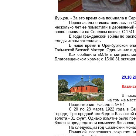
Дубцов
. - За это время она побывала в Се
Первоначально икона явилась на С
несколько лет ее поместили в деревянный 
вновь появился на Соленом ключе. С 1741 
В годы гражданской войны по распо
следы иконы затерялись.
В наше время в Оренбургской епа
Табынской
Божией Матери. Один из них и д
Как сообщили «МЛ» в митрополии,
Благовещенском храме; с 15:00 31 октября 
29.10.2
Казанс
В посе
на том же мест
Продолжение. Начало в № 64.
С 20 по 28 марта 1922 года в Се
городе, Пригородной слободе и Казанской 
золота -
31 фунт
. Однако изъятие было пре
болезни председателя комиссии Ливанова, а
На следующий год
Сазанский
монас
Причиной поспешного закрытия м