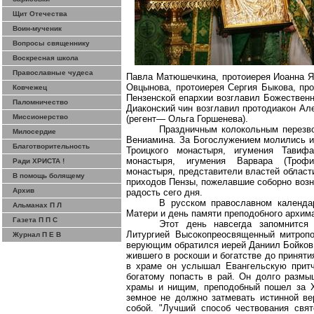
Щит Отечества
Воин-мученик
Вопросы священнику
Воскресная школа
Православные чудеса
Павла
Матюшечкина
, протоиерея Иоанна 
Овцынова
, протоиерея Сергия Быкова, пр
Ковчежец
Пензенской епархии возглавил Божествен
Паломничество
Диаконский
чин возглавил протодиакон Ал
Миссионерство
(регент—
Ол
ьга
Горшенева
).
Праздничным колокольным перезво
Милосердие
Вениамина.
За Богослужением молились
и
Благотворительность
Троицкого монастыря,
игумения
Тавифа
монастыря,
игумения
Варвара (Трофим
Ради ХРИСТА !
монастыря, представители властей области
В помощь болящему
приходов Пензы, пожелавшие соборно возн
Архив
радость сего дня.
В русском православном календ
Альманах П Л
Матери и день памяти преподобного архим
Газета П П С
Этот день навсегда запомнится
Литургией Высокопреосвященный митроп
Журнал П Е В
верующим обратился иерей Даниил Бойков.
жившего в роскоши и богатстве до принят
в храме он услышал Евангельскую притч
богатому попасть в рай. Он долго размы
храмы и нищим, преподобный пошел за Х
земное не должно затмевать истинной в
собой. "Лучший способ чествования свя