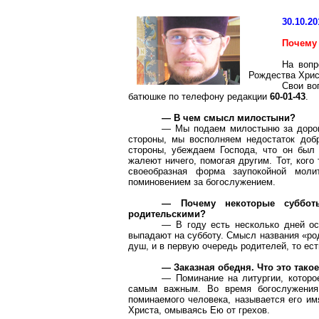
30.10.20
Почему
На вопр
Рождества Хрис
Свои во
батюшке по телефону редакции
60-01-43
.
— В чем смысл милостыни?
— Мы подаем милостыню за дорого
стороны, мы восполняем недостаток добр
стороны, убеждаем Господа, что он был 
жалеют ничего, помогая другим. Тот, ког
своеобразная форма заупокойной моли
поминовением за богослужением.
— Почему некоторые суббот
родительскими?
— В году есть несколько дней ос
выпадают на субботу. Смысл названия «род
душ, и в первую очередь родителей, то ест
— Заказная обедня. Что это тако
— Поминание на литургии, которо
самым важным. Во время богослужения
поминаемого человека, называется его им
Христа, омываясь Ею от грехов.