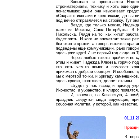
Засыпает и просыпается Наде
стройматериалы, технику и хоть еще одни
понаслышке: днём она изыскивает средст
«
Спара
» с иконами и крестиками, да вы ви
под вечер отправляется на стройку. Тут он
Везде, где только можно, Надежд
даже из Москвы, Санкт-Петербурга. В
Никольска. Глядя на то, как кипит работ
будет жить. И кого не впечатлят такие р
без окон и крыши, а теперь высится краса
подведены еще коммуникации, рано говорит
здесь уже идут! И не первый год сюда на Т
Через любые тяготы пройти и не с
этим и живет Надежда Клюева, горячо под
кто хоть чем-то помог и помогает храм
прихожан с добрым сердцем. И особенно п
бы с мертвой точки, и бригаду каменщиков
здесь красит, шпатлюет, делает отливы.
«Будет у нас народ и приход укре
Иконостас, и убранство, и клирос появятся
И, конечно, на Казанскую, 4 ноя
праздник съедутся сюда верующие, при
соборная молитва, у которой, как известно,
01.11.2
Праздн
В перв