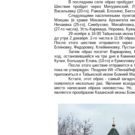
В последнем селе образ пробудет д
Шествие пройдет через Мичуринский, 
Васильевку (20-го), Рамзай,
Блохино
, Бесс
Следующими населенными пунктам
Мокшан (в храме Михаила Архангела икон
Нечаевка (25-го),
Симбухово
, Михайловка
(27-го числа),
Усть-Каремша
,
Норовка
, Кува
29 ноября в 16:00
Табынская
икона 
до утра 2 декабря. 2-го числа в 11:00 обра
После этого шествие отправится через
Блиновку
, Федоровку,
Клейменовку
, Пустын
Затем образ посетит Варваровку,
ход, остановившийся на три дня в Каменк
Кучки, Большую Елань (10-го) и Ермоловку 
После этого шествие отправится в
пока не утвержден. Позднее ИА «
ПензаИн
приложиться к
Табынской
иконе Божией Ма
Кстати, этот образ - самый загад
появлялся несколько раз. Явления всег
место написания образа неизвестны. Но,
является прообразом Казанской иконы Бож