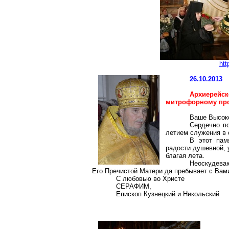
htt
26.10.2013
Архиерейск
митрофорному пр
Ваше Высоко
Сердечно п
летием служения в 
В этот пам
радости душевной, 
благая лета.
Неоскудева
Его Пречистой Матери да пребывает с Вами
С любовью во Христе
СЕРАФИМ,
Епископ Кузнецкий и Никольский