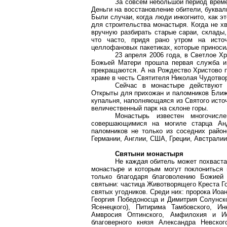
За совсем небольшой период време
Деньги на восстановление обители, буквал
Были случаи, когда люди инкогнито, как э
для строительства монастыря. Когда не х
вручную разбирать старые сараи, склады,
что часто, придя рано утром на исто
целлофановых пакетиках, которые приноси
23 апреля 2006 года, в Светлое Х
Божьей Матери прошла первая служба и
прекращаются. А на Рождество Христово 
храме в честь Святителя Николая Чудотво
Сейчас в монастыре действуют д
Открыты для прихожан и паломников Ближ
купальня, наполняющаяся из Святого исто
величественный парк на склоне горы.
Монастырь известен многочисл
совершающимися на могиле старца Анд
паломников не только из соседних район
Германии, Англии, США, Греции, Австралии
Святыни монастыря
Не каждая обитель может похваста
монастыре и которым могут поклониться 
только благодаря благоволению Божией
святыни: частица Животворящего Креста Г
святых угодников. Среди них: пророка Иоа
Георгия Победоносца и
Димитрия
Солунск
Ясенецкого
), Питирима Тамбовского, И
Амвросия
Оптинского
,
Амфилохия
и И
благоверного князя Александра Невско