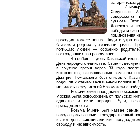
исторических д
8 нояб
Солунского
. А
совершается 
суббота. Это
Донского и п
победы князя 
поминовения не
проходил торжественно. Люди с утра сп
близких и родных, устраивали тризны. П
погибших людей — особенно родителей
пострадавших за православие.
4 ноября — день Казанской иконы 
День народного единства. Свою чудесную 
в смутное время через 33 года после 
интервентов, вынашивавших замыслы пос
Дмитрия Пожарского был список с Казан
подошли к стенам захваченной поляками М
молилось перед иконой Богоматери о побед
Российскими народными войсками
Москва была освобождена от польских инт
единстве и силе народов Руси, незав
принадлежности.
Козьма
Минин был назван самим П
народа царь назначил государственный пр
в этот день вспоминали имя предводител
свободу и независимость.