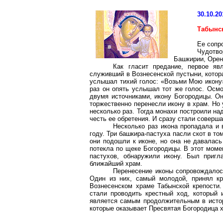
30.10.20
Табынс
Ее сопр
Чудотв
Башкирии, Орен
Как гласит предание, первое яв
служивший в Вознесенской пустыни, кото
услышал тихий голос: «Возьми Мою икону»
раз он опять услышал тот же голос. Осм
двумя источниками, икону Богородицы. О
торжественно перенесли икону в храм. Но 
несколько раз. Тогда монахи построили н
честь ее обретения. И сразу стали соверш
Несколько раз икона пропадала и 
году. Три башкира-пастуха пасли скот в то
они подошли к иконе, но она не давалась 
потекла по щеке Богородицы. В этот моме
пастухов, обнаружили икону. Был приг
ближайший храм.
Перенесение иконы сопровождалос
Один из них, самый молодой, принял кр
Вознесенском храме
Табынской
крепости.
стали проводить крестный ход, который
является самым продолжительным в истор
которые оказывает Пресвятая Богородица 