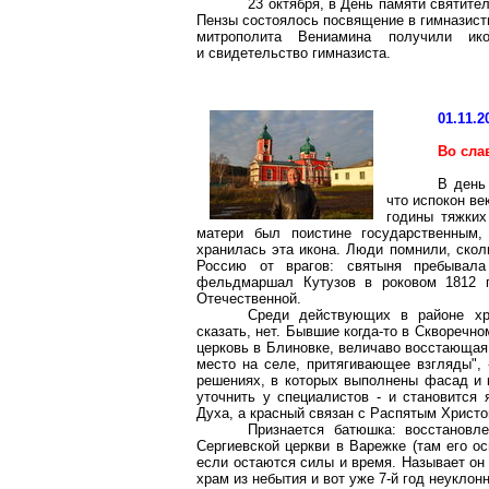
23 октября, в День памяти святите
Пензы состоялось посвящение в гимназист
митрополита Вениамина получили ико
и свидетельство гимназиста.
01.11.2
Во сл
В день
что испокон ве
годины тяжких
матери был поистине государственным
хранилась эта икона. Люди помнили, скол
Россию от врагов: святыня пребывал
фельдмаршал Кутузов в роковом 1812 г
Отечественной.
Среди действующих в районе хр
сказать, нет. Бывшие когда-то в Скворечн
церковь в
Блиновке
, величаво восстающая 
место на селе, притягивающее взгляды", 
решениях, в которых выполнены фасад и к
уточнить у специалистов - и становится 
Духа, а красный связан с Распятым Христ
Признается батюшка: восстановл
Сергиевской церкви в Варежке (там его о
если остаются силы и время. Называет о
храм из небытия и вот уже 7-й год неуклонн