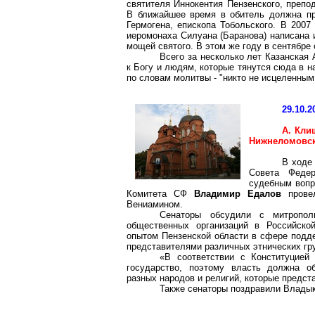
святителя Иннокентия Пензенского,
препо
В ближайшее время в обитель должна п
Гермогена
, епископа
Тобольского
. В 2007
иеромонаха
Силуана
(Баранова) написана 
мощей святого. В этом же году в сентябре
Всего за несколько лет Казанская
к Богу и людям, которые тянутся сюда в 
по словам молитвы - "никто не исцеленным
29.10.2
А.
Кли
Нижнеломовс
В ходе
Совета Федер
судебным вопр
Комитета СФ
Владимир
Едалов
провел
Вениамином.
Сенаторы обсудили с митропол
общественных организаций в Российск
опытом Пензенской области в сфере под
представителями различных этнических гр
«В соответствии с Конституцией
государство, поэтому власть должна о
разных народов и религий, которые предст
Также сенаторы поздравили Владык