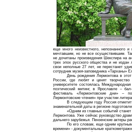
еще много неизвестного, непознанного и
мечтавшим, но не все осуществившим. Так
не дочитаны произведения Шекспира на ан
трех эпох русского общества и не издан
свои неполные 27 лет, не перестанет уди
сотрудник музея-заповедника «Тарханы» Е
День рождения Лермонтова в этот 
России, где любят и ценят творчество 
университете состоялась Международная 
поэтический митинг, в Ярославле – бал
фестиваль «
Лермонтовские
дни» – пока
Лермонтовские
чтения» при участии литера
В следующем году Россия отметит 
знаменательной даты в регионе подготовле
«Одним из главных событий станет
Лермонтова. Уже сейчас руководство дра
дальнего зарубежья. Пензенские актеры р
По его словам, еще одним крупным
времени» - документальные
краткометраж