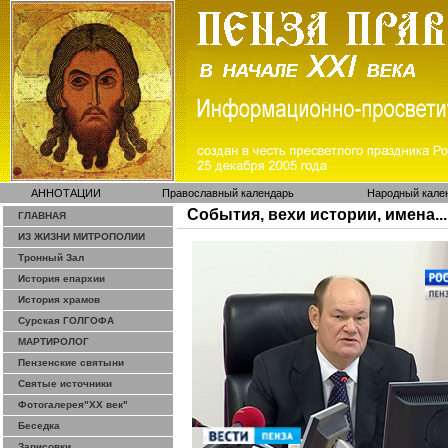
АННОТАЦИИ
Православный календарь
Народный кале
События, вехи истории, имена...
ГЛАВНАЯ
ИЗ ЖИЗНИ МИТРОПОЛИИ
Тронный Зал
История епархии
История храмов
Сурская ГОЛГОФА
МАРТИРОЛОГ
Пензенские святыни
Святые источники
Фотогалерея"ХХ век"
Беседка
Зарисовки