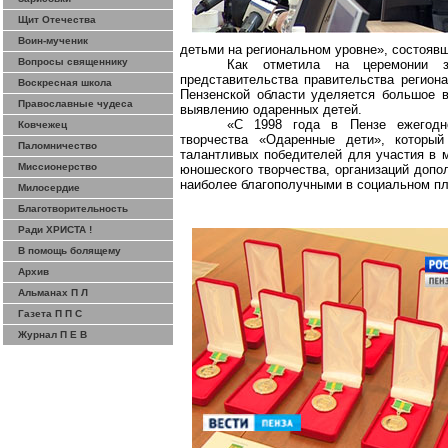
Щит Отечества
Воин-мученик
детьми на региональном уровне», состоявш
Вопросы священнику
Как отметила на церемонии за
представительства правительства регион
Воскресная школа
Пензенской области уделяется большое в
Православные чудеса
выявлению одаренных детей.
«С 1998 года в Пензе ежегодно
Ковчежец
творчества «Одаренные дети», который
Паломничество
талантливых победителей для участия в м
Миссионерство
юношеского творчества, организаций допо
наиболее благополучными в социальном пл
Милосердие
Благотворительность
Ради ХРИСТА !
В помощь болящему
Архив
Альманах П Л
Газета П П С
Журнал П Е В