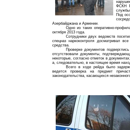
нарушен
ФСКН Р
службы
Под ос
сосред
Азербайджана и Армении.
Одно из таких оперативно-профил
октября 2013 года.
Сотрудники двух ведомств посети
спецназ
наркоконтроля
досматривал все 
средства.
Проверке документов подверглись 
отсутствовали документы, подтверждающ
некоторые, согласно отметок в документа
а, следовательно, в настоящее время нахо
Всего в ходе рейда было задерж
ведется проверка на предмет причаст
законодательства, касающихся незаконного