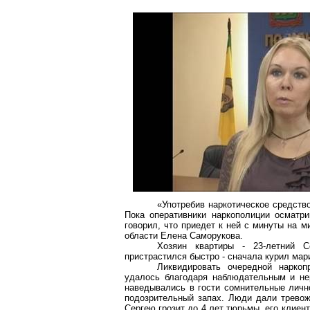
«Употребив наркотическое средство
Пока оперативники
наркополиции
осматрив
говорил, что приедет к ней с минуты на 
области Елена
Саморукова
.
Хозяин квартиры - 23-летний С
пристрастился быстро - сначала курил мар
Ликвидировать
очередной
наркоп
удалось благодаря наблюдательным и не
наведывались в гости сомнительные личн
подозрительный запах. Люди дали трево
Сергею грозит до 4 лет тюрьмы, его клиен