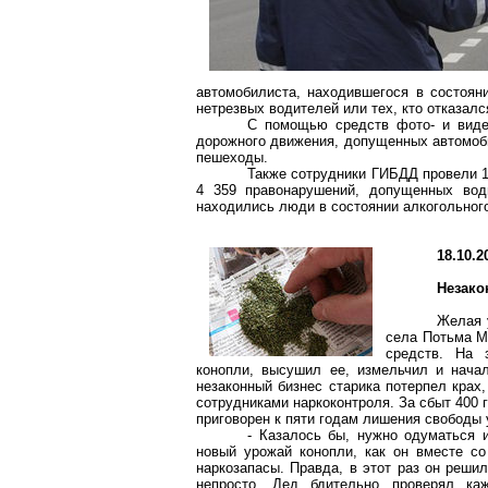
автомобилиста, находившегося в состоян
нетрезвых водителей или тех, кто отказал
С помощью средств фото- и
вид
дорожного движения, допущенных автомоби
пешеходы.
Также сотрудники ГИБДД провели 1
4 359 правонарушений, допущенных вод
находились люди в состоянии алкогольног
18.10.2
Незако
Желая 
села Потьма
М
средств. На 
конопли, высушил ее, измельчил и нача
незаконный бизнес старика потерпел крах
сотрудниками
наркоконтроля
. За сбыт
400 
приговорен к пяти годам лишения свободы 
- Казалось бы, нужно одуматься и
новый урожай конопли, как он вместе со
наркозапасы
. Правда, в этот раз он реши
непросто. Дед бдительно проверял ка