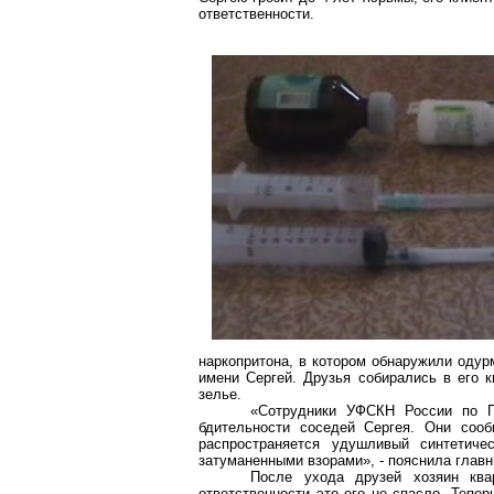
ответственности.
наркопритона
, в котором обнаружили одур
имени Сергей. Друзья собирались в его к
зелье.
«Сотрудники УФСКН России по П
бдительности соседей Сергея. Они сооб
распространяется удушливый синтетич
затуманенными взорами», - пояснила глав
После ухода друзей хозяин ква
ответственности это его не спасло. Тепе