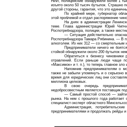
НИИ, полицейские обнаружили более 1 ты
изъято около 50 тысяч бутылок. Страшно по
другой стороны, гарантия, что это единичн
По крайней мере, губернатор обл
этой проблемой и отдал распоряжение чинов
На днях в администрации Ленинск
теме. Глава администрации Юрий
Чипч
Роспотребнадзора
, полиции, а также мест
— Ситуация действительно опасн
Роспотребнадзора
Тамара Рябинина. — В п
алкоголем. Из них 312 — со смертельным и
Предприниматели ничего не боятся
стойкой обнаружили около 200 бутылок нем
Обратиться к бизнесу чиновники 
отравлений. Если раньше люди чаще поп
«Максимок» и т. п.), то теперь главное зл
Напомнив предпринимателям о мор
также не забыли упомянуть и о серьезно 
время для юридических лиц они составляю
миллиона целковых.
В свою очередь предпринима
недобросовестным является поставщик подд
— Самый простой способ — зайти 
рынка. На нем с прошлого года работает
специалист-эксперт областного Минсельхо
Администрация, потребительски
предпринимателями и продолжать рейды и 