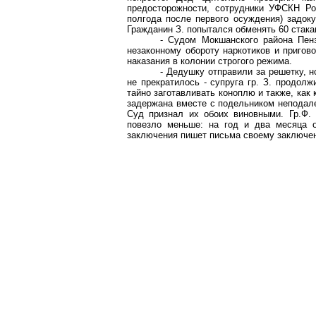
предосторожности, сотрудники УФСКН Ро
полгода после первого осуждения)
задок
Гражданин З. попытался обменять 60 стакан
- Судом
Мокшанского
района Пенз
незаконному обороту наркотиков и пригов
наказания в колонии строгого режима.
- Дедушку отправили за решетку, 
не прекратилось - супруга гр. З. продол
тайно заготавливать коноплю и также, как 
задержана вместе с подельником неподале
Суд признал их обоих виновными. Гр.Ф.
повезло меньше: на год и два месяца 
заключения пишет письма своему заключен