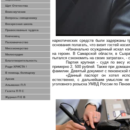
Щит Отечества
Воин-мученик
Вопросы священнику
Воскресная школа
Православные чудеса
Ковчежец
наркотических средств были задержаны т
Паломничество
основания полагать, что визит гостей носи
Миссионерство
«Изначально осужденный искал кон
на героин. В Самарской области, в Сызра
Милосердие
пытался сэкономить на своих затратах», -
Благотворительность
Партия крупная - судя по весу и
примерно 2, 500 рублей. Также при домаш
Ради ХРИСТА !
фамилии. Девятый документ с пензенской 
В помощь болящему
«Данный паспорт он хотел исп
Архив
естественно, с дальнейшим умыслом не 
уголовного розыска УМВД России по Пензе
Альманах П Л
Газета П П С
Журнал П Е В