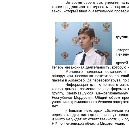
Во время своего выступления на п
также предложила тестировать на наркоти
закон, который ввел обязательную проверк
группи
котора
Пензен
друзей
теперь незаконная деятельность, которую 
Молодого человека остановили
обнаружили несколько пакетиков со
спа
пакеты в
Арбеково
. За перевозку груза, п
Информация для клиентов о зак
жилых домов - размещалась на форумах 
группу, занимавшуюся межрегиональны
Республике Мордовия. Общий объем прес
участники криминального бизнеса задержан
лет.
«Попытки некоторых сбытчиков из
через закладки, никогда не принесут поло
и никто не уйдет от ответственности», -
РФ по Пензенской области Михаил Яшин.