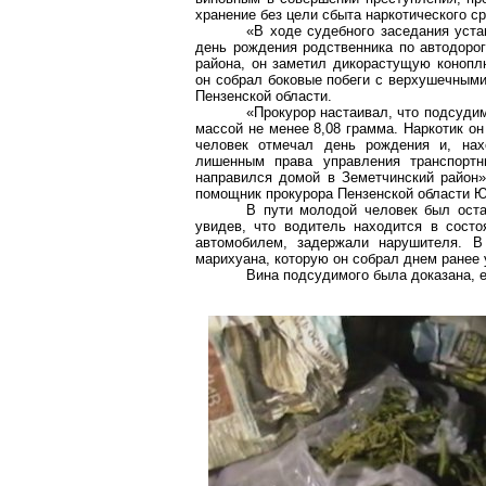
хранение без цели сбыта наркотического с
«В ходе судебного заседания уста
день рождения родственника по автодоро
района, он заметил дикорастущую коноплю
он собрал боковые побеги с верхушечными
Пензенской области.
«Прокурор настаивал, что подсудим
массой не менее 8,08 грамма. Наркотик он
человек отмечал день рождения и, нах
лишенным права управления транспорт
направился домой в
Земетчинский
район»
помощник прокурора Пензенской области 
В пути молодой человек был оста
увидев, что водитель находится в состо
автомобилем, задержали нарушителя. В
марихуана, которую он собрал днем ранее 
Вина подсудимого была доказана, е