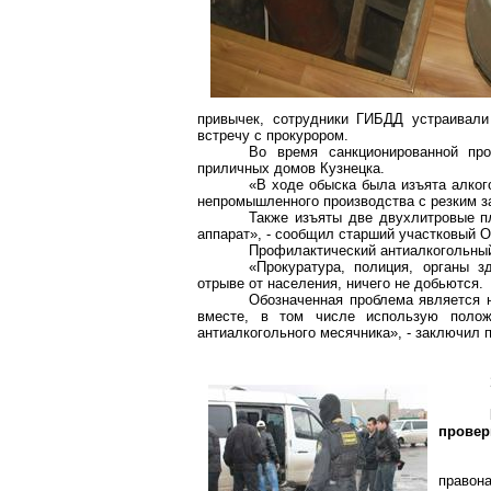
привычек, сотрудники ГИБДД устраивал
встречу с прокурором.
Во время санкционированной пр
приличных домов Кузнецка.
«В ходе обыска была изъята алког
непромышленного производства с резким з
Также изъяты две двухлитровые п
аппарат», - сообщил старший участковый О
Профилактический антиалкогольный
«Прокуратура, полиция, органы з
отрыве от населения, ничего не добьются.
Обозначенная проблема является 
вместе, в том числе использую полож
антиалкогольного месячника», - заключил 
провер
правон