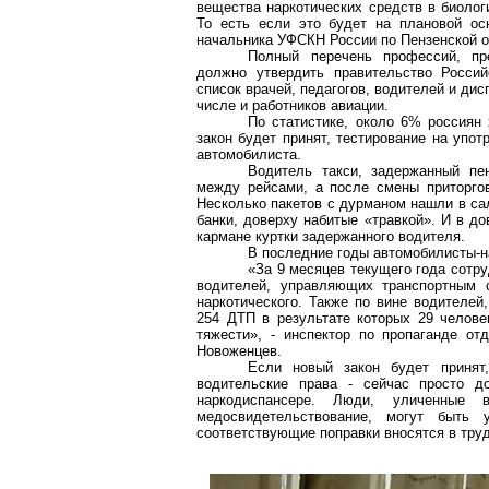
вещества наркотических средств в биолог
То есть если это будет на плановой ос
начальника УФСКН России по Пензенской о
Полный перечень профессий, пре
должно утвердить правительство Росси
список врачей, педагогов, водителей и ди
числе и работников авиации.
По статистике, около 6% россиян
закон будет принят, тестирование на упот
автомобилиста.
Водитель такси, задержанный п
между рейсами, а после смены приторго
Несколько пакетов с дурманом нашли в са
банки, доверху набитые «травкой». И в д
кармане куртки задержанного водителя.
В последние годы автомобилисты-н
«За 9 месяцев текущего года сотр
водителей, управляющих транспортным с
наркотического. Также по вине водителей
254 ДТП в результате которых 29 челове
тяжести», - инспектор по пропаганде о
Новоженцев
.
Если новый закон будет принят
водительские права - сейчас просто д
наркодиспансере
. Люди, уличенные в
медосвидетельствование
, могут быть 
соответствующие поправки вносятся в труд