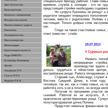
специальную бригаду рабочих. Главе семьи
времени, служба в полиции - это не тр
Щит Отечества
предстоящей стройки необходимо содержат
Воин-мученик
Но супруги Луконины не ропщут и 
Вопросы священнику
родители ожидают очередного пополнения 
человек, вместе с родителями. Любовь к 
Воскресная школа
настоящая. Только добрых слов заслужива
Православные чудеса
нас.
Глядя на такие счастливые семьи, 
Ковчежец
ответ известен - слабо.
Паломничество
Миссионерство
29.07.2013
Милосердие
Благотворительность
У Суриных ра
Ради ХРИСТА !
Назвать легко
В помощь болящему
непрерывная стройк
Архив
производстве вдали 
деньги, трудиться в областном центр
Альманах П Л
востребована везде. Работа пятидневная, 
Газета П П С
Старший сын, Александр, служит в
Востоке. Средний, Денис, в этом году 
Журнал П Е В
техникум, так же, как и глава семьи, на с
работяга хоть и не в почете, но всегда нео
Получив по программе участок зе
сыновей. Работой их не испугать. А п
практически целая березовая роща. Супру
полуторагодовалая дочка Полина.
Предстоят немалые финансовые трат