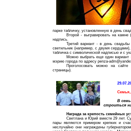
парке табличку, установленную в день сва
Второй - выгравировать на камне 
надпись.
Третий вариант - в день свадьбы 
светильник (например, с двумя сердцами)
табличка с символической надписью и с ук
Можно выбрать еще один вариант -
мэрию города по адресу penza-adm@yandex.
Проголосовать можно на сайте w
страницы).
29.07.2
Семья,
В сем
строиться на
Награда за крепость семейных ус
Светлана и Юрий вместе 29 лет. С
пары являются примером крепких и счас
неслучайно они награждены губернаторо