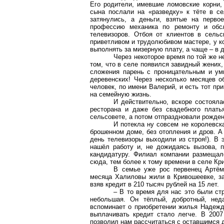
Его родители, имевшие ломовские корни,
сына послали на «разведку» к тёте в с
затянулись, а деньги, взятые на перво
профессию механика по ремонту и обсл
телевизоров. Отбоя от клиентов в сель
приветливом и трудолюбивом мастере, у ко
выполнять за мизерную плату, а чаще – в д
Через некоторое время по той же н
том, что в селе появился завидный жених,
сложения парень с проницательным и ум
деревенских! Через несколько месяцев 
человек, по имени Валерий, и есть тот пр
на семейную жизнь.
И действительно, вскоре состояла
ресторана и даже без свадебного плать
сельсовете, а потом отпраздновали рожден
И потекла ну совсем не королевск
брошенном доме, без отопления и дров. А
день телевизоры выходили из строя!). В
нашёл работу и, не дожидаясь вызова, 
кандидатуру. Филиал компании размещал
сюда, тем более к тому времени в селе Кр
В семье уже рос первенец Артём
месяца Халиловы жили в Кривошеевке, зат
взяв кредит в 210 тысяч рублей на 15 лет.
– В то время для нас это были ст
небольшая. Он тёплый, добротный, неда
вспоминает о приобретении жилья Надежда
выплачивать кредит стало легче. В 200
позволил нам рассчитаться с оставшимся 