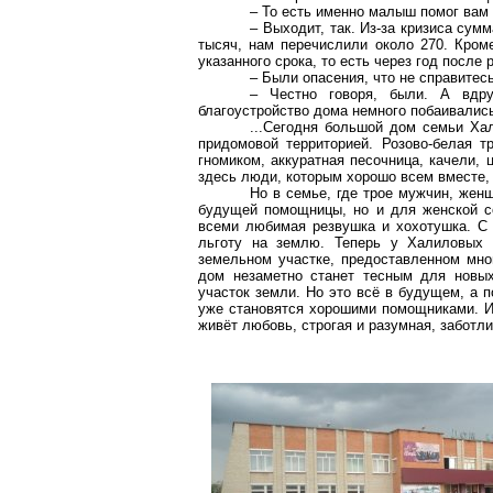
– То есть именно малыш помог вам
– Выходит, так. Из-за кризиса сум
тысяч, нам перечислили около 270. Кром
указанного срока, то есть через год после
– Были опасения, что не справитес
– Честно говоря, были. А вдру
благоустройство дома немного побаивалис
...Сегодня большой дом семьи Ха
придомовой территорией. Розово-белая т
гномиком, аккуратная песочница, качели, ц
здесь люди, которым хорошо всем вместе,
Но в семье, где трое мужчин, женщ
будущей помощницы, но и для женской с
всеми любимая резвушка и хохотушка. С 
льготу на землю. Теперь у Халиловых 
земельном участке, предоставленном мног
дом незаметно станет тесным для новых
участок земли. Но это всё в будущем, а п
уже становятся хорошими помощниками. И
живёт любовь, строгая и разумная, заботли