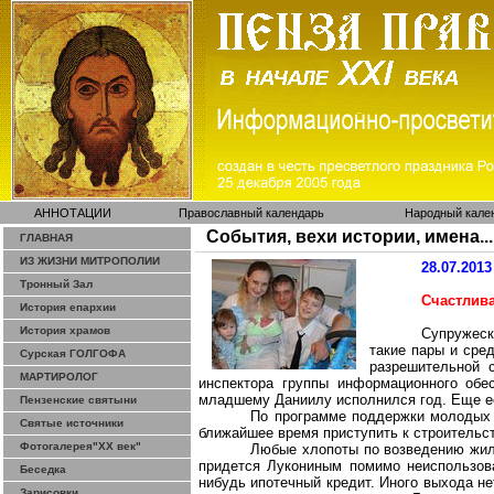
АННОТАЦИИ
Православный календарь
Народный кале
События, вехи истории, имена...
ГЛАВНАЯ
ИЗ ЖИЗНИ МИТРОПОЛИИ
28.07.2013
Тронный Зал
Счастлив
История епархии
История храмов
Супружеск
такие пары и сред
Сурская ГОЛГОФА
разрешительной 
МАРТИРОЛОГ
инспектора группы информационного обе
младшему Даниилу исполнился год. Еще е
Пензенские святыни
По программе поддержки молодых 
Святые источники
ближайшее время приступить к строительс
Фотогалерея"ХХ век"
Любые хлопоты по возведению жиль
придется Лукониным помимо неиспользован
Беседка
нибудь ипотечный кредит. Иного выхода н
Зарисовки