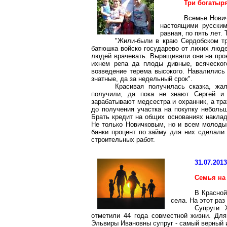
Три богатыр
Всемье Нович
настоящими русским
равная, по пять лет. 
"Жили-были в краю Сердобском три
батюшка войско государево от лихих люд
людей врачевать. Выращивали они на прок
ихнем репа да плоды дивные, всяческог
возведение терема высокого. Навалились
знатные, да за недельный срок".
Красивая получилась сказка, жа
получили, да пока не знают Сергей и 
зарабатывают медсестра и охранник, а тр
до получения участка на покупку неболь
Брать кредит на общих основаниях наклад
Не только Новичковым, но и всем молодым
банки процент по займу для них сделали
строительных работ.
31.07.201
Семья на
В Красной
села. На этот ра
Супруги 
отметили 44 года совместной жизни. Дл
Эльвиры Ивановны супруг - самый верный 