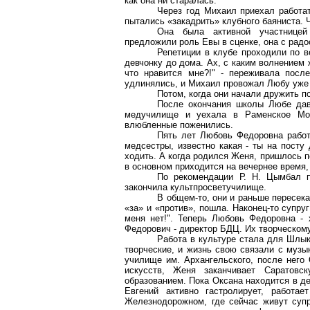
как она ни старалась.
Через год Михаил приехал работат
пытались «закадрить» клубного баяниста. Ч
Она была активной участницей
предложили роль Евы в сценке, она с рад
Репетиции в клубе проходили по в
девчонку до дома. Ах, с каким волнением 
что нравится мне?!" - переживала посл
удлинялись, и Михаил провожал Любу уже 
Потом, когда они начали дружить по
После окончания школы Любе дава
медучилище и уехала в Раменское Моск
влюбленные поженились.
Пять лет Любовь Федоровна работ
медсестры, известно какая - ты на посту
ходить. А когда родился Женя, пришлось п
в основном приходится на вечернее время, 
По рекомендации Р. Н. Цымбал 
закончила культпросветучилище.
В общем-то, они и раньше пересека
«за» и «против», пошла. Наконец-то супру
меня нет!". Теперь Любовь Федоровна -
Федорович - директор БДЦ. Их творческому
Работа в культуре стала для Шлык
творческие, и жизнь свою связали с музы
училище им. Архангельского, после него 
искусств, Женя заканчивает Саратовс
образованием. Пока Оксана находится в де
Евгений активно гастролирует, работа
Железнодорожном, где сейчас живут суп