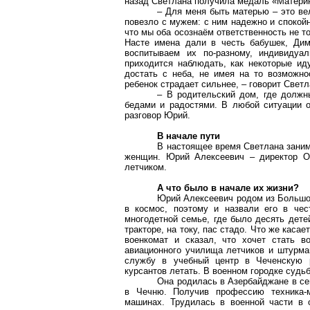
назад Светлана получила медаль «Материн
– Для меня быть матерью – это вел
повезло с мужем: с ним надежно и спокойно
что мы оба осознаём ответственность не т
Насте имена дали в честь бабушек, Дим
воспитываем их по-разному, индивидуа
приходится наблюдать, как некоторые ид
достать с неба, не имея на то возможно
ребенок страдает сильнее, – говорит Светл
– В родительский дом, где должн
бедами и радостями. В любой ситуации о
разговор Юрий.
В начале пути
В настоящее время Светлана заним
женщин. Юрий Алексеевич – директор О
летчиком.
А что было в начале их жизни?
Юрий Алексеевич родом из Большог
в космос, поэтому и назвали его в чес
многодетной семье, где было десять дете
тракторе, на току, пас стадо. Что же каса
военкомат и сказал, что хочет стать в
авиационного училища летчиков и штурма
службу в учебный центр в Чеченскую р
курсантов летать. В военном городке судьб
Она родилась в Азербайджане в се
в Чечню. Получив профессию техника-м
машинах. Трудилась в военной части в 