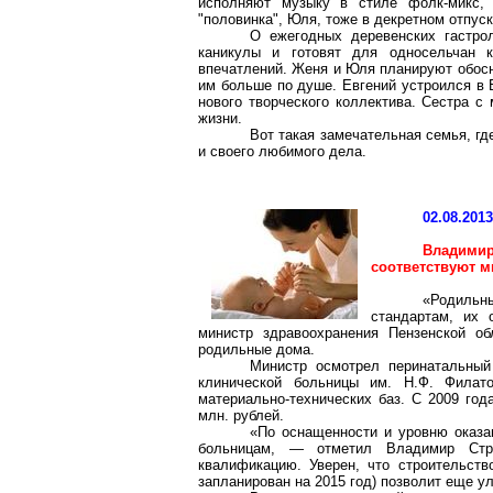
исполняют музыку в стиле фолк-микс,
"половинка", Юля, тоже в декретном отпуск
О ежегодных деревенских гастрол
каникулы и готовят для односельчан 
впечатлений. Женя и Юля планируют обосн
им больше по душе. Евгений устроился в 
нового творческого коллектива. Сестра 
жизни.
Вот такая замечательная семья, гд
и своего любимого дела.
02.08.201
Владими
соответствуют 
«Родиль
стандартам, их 
министр здравоохранения Пензенской о
родильные дома.
Министр осмотрел перинатальный
клинической больницы им. Н.Ф. Филат
материально-технических баз. С 2009 год
млн. рублей.
«По оснащенности и уровню оказа
больницам, — отметил Владимир Ст
квалификацию. Уверен, что строительств
запланирован на 2015 год) позволит еще у