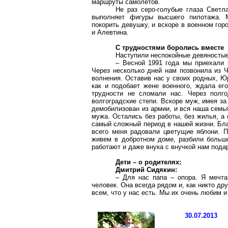
маршруты самолетов.
Не раз серо-голубые глаза Светл
выполняет фигуры высшего пилотажа.
покорить девушку, и вскоре в военном гор
и Алевтина.
С трудностями боролись вместе
Наступили неспокойные девяностые
– Весной 1991 года мы приехали 
Через несколько дней нам позвонила из Ч
волнения. Оставив нас у своих родных, Ю
как и подобает жене военного, ждала ег
трудности не сломали нас. Через полг
волгоградские степи. Вскоре муж, имея за
демобилизован из армии, и вся наша семь
мужа. Остались без работы, без жилья, а
самый сложный период в нашей жизни. Бла
всего меня радовали цветущие яблони. П
живем в добротном доме, разбили больш
работают и даже внука с внучкой нам пода
Дети – о родителях:
Дмитрий Сидякин:
– Для нас папа – опора. Я мечта
человек. Она всегда рядом и, как никто др
всем, что у нас есть. Мы их очень любим и
30.07.2013