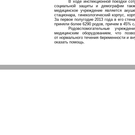
В ходе инспекционной поездки сот
социальной защиты и демографии такж
медицинское учреждение является акуше
стационара, гинекологический корпус, кор
За первое полугодие 2013 года в его сте
приняли более 6290 родов, причем в 45% с
Родовспомогательные учрежде
медицинским оборудованием, что позв
от нормального течения беременности и вн
оказать помощь.