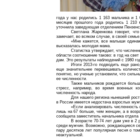
года у нас родились 1 163 мальчика и 1 
месяцев прошлого года родились 1 210 м
уточнила заведующая отделением Пензенск
Светлана Жаренкова говорит, что
замечает, во всяком случае, в своей семье.
«Мне кажется, все малыши одинако
высказалась молодая мама.
Статистка утверждает, что численн
области соотношение таково: в год на све
дам. Это результаты наблюдений с 1980 го
Итоги 2013-го подводить еще рано
еще значительнее перевешивать количест
понятно, но ученые установили, что силь
ее численности.
Также мальчиков рождается больш
стресс, например, во время военных ко
численность народа.
Для нашего региона нынешний рост
в России имеется недостача взрослых муж
«Если анализировать численность н
лишь на 67 больше, чем женщин, а в возрас
сообщила заместитель начальника отдела 
В возрасте 70-74 лет дам уже в 2 
среди мужчин. Возможно, рождающиеся сей
пару десятков лет популярная песня о том,
неактуальной.