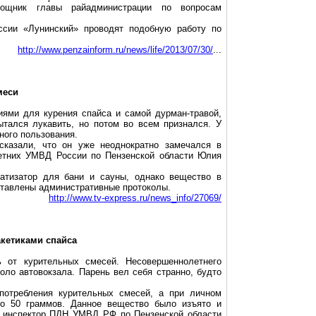
мощник главы райадминистрации по вопросам
сии «Лунинский» проводят подобную работу по
http://www.penzainform.ru/news/life/2013/07/30/
...
меси
иями для курения спайса и самой дурман-травой,
ытался лукавить, но потом во всем признался. У
ного пользования.
сказали, что он уже неоднократно замечался в
летних УМВД России по Пензенской области Юлия
атизатор для бани и сауны, однако вещество в
ставлены административные протоколы.
http://www.tv-express.ru/news_info/27069/
акетиками спайса
 от курительных смесей. Несовершеннолетнего
оло автовокзала. Парень вел себя странно, будто
потребления курительных смесей, а при личном
 по
50 граммов
. Данное вещество было изъято и
й инспектор ПДН УМВД РФ по Пензенской области