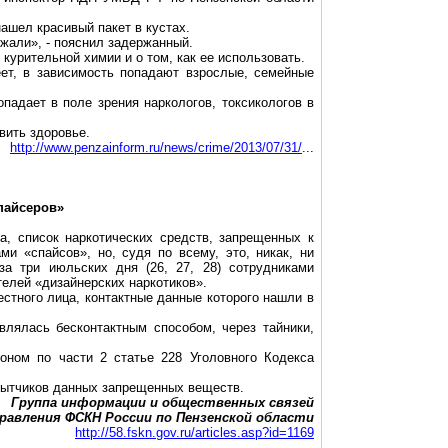
нашел красивый пакет в кустах.
ежали», - пояснил задержанный.
 курительной химии и о том, как ее использовать.
еет, в зависимость попадают взрослые, семейные
опадает в поле зрения наркологов, токсикологов в
вить здоровье.
http://www.penzainform.ru/news/crime/2013/07/31/
...
пайсеров»
, список наркотических средств, запрещенных к
и «спайсов», но, судя по всему, это, никак, ни
за три июльских дня (26, 27, 28) сотрудниками
елей «дизайнерских наркотиков».
стного лица, контактные данные которого нашли в
влялась бесконтактным способом, через тайники,
оном по части 2 статье 228 Уголовного Кодекса
бытчиков данных запрещенных веществ.
Группа информации и общественных связей
равления ФСКН России по Пензенской области
http://58.fskn.gov.ru/articles.asp?id=1169