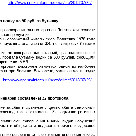
http://www.penzainform.ru/news/life/2013/07/29/
...
водку по 50 руб. за бутылку
правоохранительных органов Пензенской области
льной продукции.
ан безработный житель села Волженка 1978 года
м, мужчина реализовал 320 пол-литровых бутылок
из автозаправочных станций, расположенных в
 продала бутылку водки за 300 рублей, сообщили
правления МВД.
торговли алкоголем является одной из наиболее
ернатора Василия Бочкарева, большая часть водки
http://www.penzainform.ru/news/crime/2013/07/29/
...
инкарей составлены 32 протокола
не за сбыт и хранение с целью сбыта самогона и
роизводства составлены 32 административных
 причинами совершения многих видов нарушений
лизма в обществе и подвергают жизнь и здоровье
шение совершается в состоянии опьянения и из-за