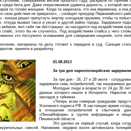
ступление, совершенное весной прошлого года, раскрыли по горячим 
 среди бела дня. Даже оперативников удивила дерзость, с которой нес
аров по голове женщине. Когда та закричала, что она беременна, а она 
ко свои действия не прекратил», - сообщил прокурор Первомайского райо
ы - юноша решил припугнуть жертву холодным оружием, чтобы та побыст
, откуда вызвал такси и уехал в другой район города. Задержали подо
е ребенок, вел себя так бесстрашно: он находился под воздействием кур
л спайс, этого бы не случилось. Под воздействием спайса у него слож
и именно это послужило основанием для совершения хищения, хотя необ
лючение, материалы по делу готовят к передаче в суд. Санкции ста
ркотик, приняли в разработку.
01.08.2013
За три дня наркополицейские задержали
За три дня - 26, 27 и 28 июля - сотрудн
задержали семь потребителей, так называемых ди
Молодые люди в возрасте от 24 до 30 лет
данные которого нашли в Интернете. Наркотик 
закладок в тайниках.
«Теперь всем семерым гражданам предстои
Уголовного кодекса РФ. В настоящее время сотру
в отношении потребителей и сбытчиков да
«ПензаИнформ» в группе информации и обще
Пензенской области.
Это далеко не первый случай, когда сотр
курительных смесей. Напомним: недавно возле автовокзала полицейс