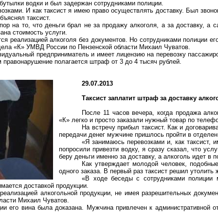
 бутылки водки и был задержан сотрудниками полиции.
озками. И как таксист я имею право осуществлять доставку. Был звонок,
бъяснял таксист.
ор на то, что деньги брал не за продажу алкоголя, а за доставку, а 
зана стоимость услуги.
ся реализацией алкоголя без документов. Но сотрудниками полиции его
тдела «К» УМВД России по Пензенской области Михаил Чуватов.
видуальный предприниматель и имеет лицензию на перевозку пассажиро
 правонарушение полагается штраф от 3 до 4 тысяч рублей.
29.07.2013
Таксист заплатит штраф за доставку алко
После 11 часов вечера, когда продажа алк
«К» легко и просто заказали нужный товар по телефо
На встречу прибыл таксист. Как и договарив
передачи денег мужчине пришлось пройти в отделен
«Я занимаюсь перевозками и, как таксист, 
попросили привезти водку, я сразу сказал, что услу
беру деньги именно за доставку, а алкоголь идет в 
Как утверждает молодой человек, подобные
одного заказа. В первый раз таксист решил утолить
«В ходе беседы с сотрудниками полиции 
имается доставкой продукции.
я реализацией алкогольной продукции, не имея разрешительных докуме
ласти Михаил Чуватов.
ии его вина была доказана. Мужчина привлечен к административной о