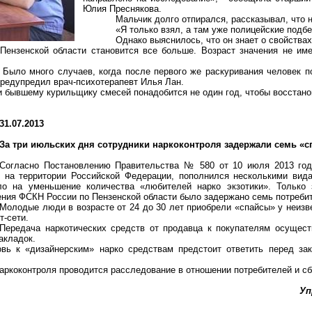
Юлия Преснякова.
Мальчик долго отпирался, рассказывал, что 
«Я только взял, а там уже полицейские подб
Однако выяснилось, что он знает о свойствах
Пензенской области становится все больше. Возраст значения не им
. Было много случаев, когда после первого же раскуривания человек п
предупредил врач-психотерапевт Илья Лан.
и бывшему курильщику смесей понадобится не один год, чтобы восстано
31.07.2013
За три июльских дня сотрудники наркоконтроля задержали семь «с
Согласно Постановлению Правительства № 580 от 10 июля 2013 года
у на территории Российской Федерации, пополнился несколькими видам
ло на уменьшение количества «любителей нарко экзотики». Только 
ния ФСКН России по Пензенской области было задержано семь потребит
Молодые люди в возрасте от 24 до 30 лет приобрели «спайсы» у неизве
т-сети.
Передача наркотических средств от продавца к покупателям осущест
акладок.
ь к «дизайнерским» нарко средствам предстоит ответить перед зак
аркоконтроля проводится расследование в отношении потребителей и с
Уп