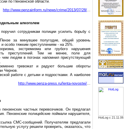
сии по Пензенской области.
http://www.penzainform.ru/news/crime/2013/07/28/
...
модельным алкоголем
поручил сотрудникам полиции усилить борьбу с
Пензе за минувшее полугодие, общий уровень
м и особо тяжким преступлениям - на 25%.
оризма, экстремизма или грубого нарушения
ость преступлений. Тем не менее, поле для
 о чем людям в погонах напомнил присутствующий
.
ременно тревожат и радуют большие обороты
ан Чернов.
ской работе с детьми и подростками. А наиболее
http://www.penza-press.ru/lenta-novostei/
...
м
з пензенских частных перевозчиков. Он предлагал
мя. Пензенские полицейские поймали нарушителя,
HotLog с 21.11.06
ассылка СМС-сообщений. Получателям предлагали
ительную услугу решили проверить, оказалось, что