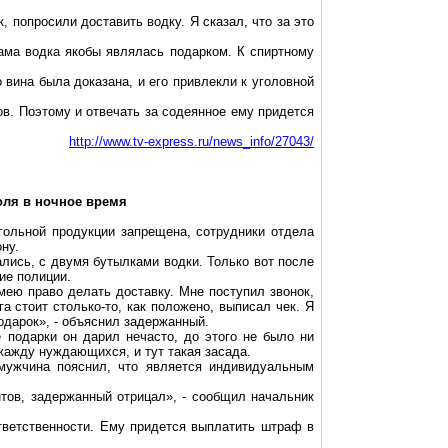
 попросили доставить водку. Я сказал, что за это
сама водка якобы являлась подарком. К спиртному
 вина была доказана, и его привлекли к уголовной
в. Поэтому и отвечать за содеянное ему придется
http://www.tv-express.ru/news_info/27043/
голя в ночное время
огольной продукции запрещена, сотрудники отдела
ну.
ались, с двумя бутылками водки. Только вот после
ие полиции.
имею право делать доставку. Мне поступил звонок,
га стоит столько-то, как положено, выписал чек. Я
подарок», - объяснил задержанный.
 подарки он дарил нечасто, до этого не было ни
 жажду нуждающихся, и тут такая засада.
мужчина пояснил, что является индивидуальным
нтов, задержанный отрицал», - сообщил начальник
тветственности. Ему придется выплатить штраф в