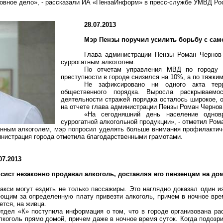
овное дело», - рассказали ИА «ПензаИнформ» в пресс-службе УМВД Рос
28.07.2013
Мэр Пензы поручил усилить борьбу с са
Глава администрации Пензы Роман Чернов 
суррогатным алкоголем.
По отчетам управления МВД по городу 
преступности в городе снизился на 10%, а по тяжки
Не зафиксировано ни одного акта терр
общественного порядка. Выросла раскрываем
деятельности стражей порядка осталось широкое,
на отчете глава администрации Пензы Роман Чернов
«На сегодняшний день население однов
суррогатной алкогольной продукции», - отметил Ром
ным алкоголем, мэр попросил уделять больше внимания профилактиче
нистрация города отметила благодарственными грамотами.
07.2013
ксист незаконно продавал алкоголь, доставляя его пензенцам на до
акси могут ездить не только пассажиры. Это наглядно доказал один и
ющим за определенную плату привезти алкоголь, причем в ночное вре
ется, на живца.
отдел «К» поступила информация о том, что в городе организована р
лкоголь прямо домой, причем даже в ночное время суток. Когда подозр