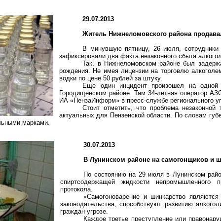
29.07.2013
Житель Нижнеломовского района продавал 
В минувшую пятницу, 26 июля, сотрудники 
зафиксировали два факта незаконного сбыта алкого
Так, в Нижнеломовском районе был задерж
рождения. Не имея лицензии на торговлю алкоголе
водки по цене 50 рублей за штуку.
Еще один инцидент произошел на одной 
Городищенском районе. Там 34-летняя оператор АЗС
ИА «ПензаИнформ» в пресс-службе регионального у
Стоит отметить, что проблема незаконной 
актуальных для Пензенской области. По словам губ
ельными марками.
30.07.2013
В Лунинском районе на самогонщиков и ш
По состоянию на 29 июля в Лунинском райо
спиртсодержащей жидкости непромышленного п
протокола.
«Самогоноварение и шинкарство являются
законодательства, способствуют развитию алкого
граждан угрозе.
Каждое третье преступление или правонару