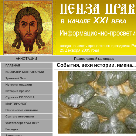
АННОТАЦИИ
Православный календарь
События, вехи истории, имена...
ГЛАВНАЯ
ИЗ ЖИЗНИ МИТРОПОЛИИ
Тронный Зал
История епархии
История храмов
Сурская ГОЛГОФА
МАРТИРОЛОГ
Пензенские святыни
Святые источники
Фотогалерея"ХХ век"
Беседка
Зарисовки