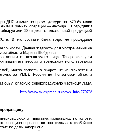
оры ДПС изъяли во время дежурства. 520 бутылок
Пензы в рамках операции «Анаконда». Сотрудники
 обнаружили 30 ящиков с алкогольной продукцией
ГОСТа. В его составе была вода, не прошедшая
щелочности. Данная жидкость для употребления не
ской области Марина Шебурова.
а деньги от незнакомого лица. Товар взял для
ия выдвигать версии о возможном использовании
елей, могла попасть в оборот, не исключается и
дательства УМВД России по Пензенской области
рый сбыл опасную сорокоградусную частному лицу,
http://www.tv-express.ru/news_info/27078/
 продавщицу
твернувшуюся от прилавка продавщицу по голове.
ью, женщина серьезно не пострадала, а разбойное
твие по делу завершено.