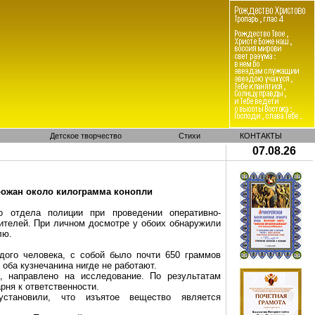
Детское творчество
Стихи
КОНТАКТЫ
07.08.26
орожан около килограмма конопли
го отдела полиции при проведении оперативно-
ителей. При личном досмотре у обоих обнаружили
лю.
одого человека, с собой было почти
650 граммов
о оба кузнечанина нигде не работают.
, направлено на исследование. По результатам
рня к ответственности.
становили, что изъятое вещество является