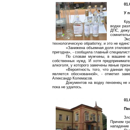
01.
У 
Кру
водки раз
ДПС, дежу
сомнительн
Эк
технологическую обработку, и это не единс
«Занижена объемная доля этиловог
пригодна», - сообщила главный специалис
По словам мужчины, в машине ко
собственных нужд. И хотя предпринимате
алкоголя, у которого замечены явные приз
«Вероятность того, что данная пр
является обоснованной», - отметил зам
Александр Колемасов.
Документов на водку пензенец не 
пока не удалось.
01.
Пе
Зло
Причем гр
нападение 