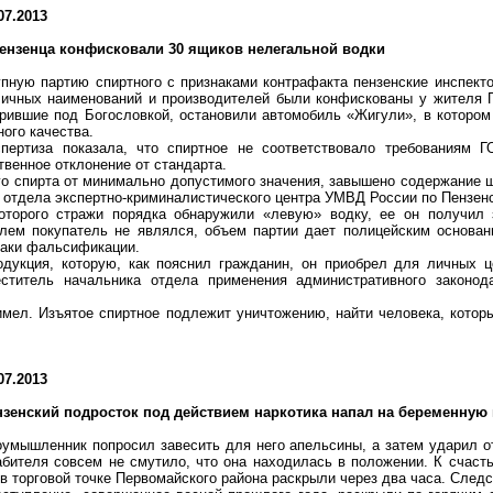
07.2013
пензенца конфисковали 30 ящиков нелегальной водки
пную партию спиртного с признаками контрафакта пензенские инспект
личных наименований и производителей были конфискованы у жителя 
рившие под Богословкой, остановили автомобиль «Жигули», в котором
ого качества.
спертиза показала, что спиртное не соответствовало требованиям 
твенное отклонение от стандарта.
о спирта от минимально допустимого значения, завышено содержание 
т отдела экспертно-криминалистического центра УМВД России по Пензен
торого стражи порядка обнаружили «левую» водку, ее он получил з
лем покупатель не являлся, объем партии дает полицейским основан
наки фальсификации.
одукция, которую, как пояснил гражданин, он приобрел для личных ц
еститель начальника отдела применения административного законо
имел. Изъятое спиртное подлежит уничтожению, найти человека, кото
07.2013
нзенский подросток под действием наркотика напал на беременную
умышленник попросил завесить для него апельсины, а затем ударил о
абителя совсем не смутило, что она находилась в положении. К счаст
в торговой точке Первомайского района раскрыли через два часа. Следс