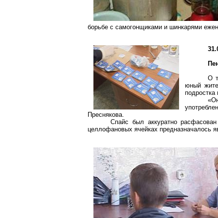
борьбе с самогонщиками и шинкарями еже
31.
Пе
О т
юный жите
подростка 
«О
употребле
Преснякова.
Спайс был аккуратно расфасова
целлофановых ячейках предназначалось яв