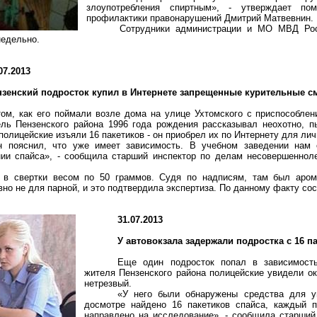
злоупотребления спиртным», - утверждает по
профилактики правонарушений Дмитрий Матвевнин.
Сотрудники администрации и МО МВД Рос
недельно.
07.2013
нзенский подросток купил в Интернете запрещенные курительные с
ом, как его поймали возле дома на улице Ухтомского с приспособлен
ль Пензенского района 1996 года рождения рассказывал неохотно, п
полицейские изъяли 16 пакетиков - он приобрел их по Интернету для лич
н пояснил, что уже имеет зависимость. В учебном заведении нам 
нии спайса», - сообщила старший инспектор по делам несовершенно
н в свертки весом по
50 граммов
. Судя по надписям, там был аром
но не для парной, и это подтвердила экспертиза. По данному факту со
31.07.2013
У автовокзала задержали подростка с 16 п
Еще один подросток попал в зависимость
жителя Пензенского района полицейские увидели ок
нетрезвый.
«У него были обнаружены средства для у
досмотре найдено 16 пакетиков спайса, каждый
направлено на исследование», - сообщила старши