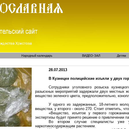
Народный календарь
ВИДЕО-ЗАЛ
Детям
28.07.2013
В Кузнецке полицейские изъяли у двух г
Сотрудники уголовного розыска кузнецко
разыскных мероприятий задержали двух местных ж
вещество зеленого цвета, предположительно, коноп
У одного из задержанных, 18-летнего мол
вещества, у второго - около 270. Стоит отметить, чт
«Вещество, изъятое у первого горожанина
экспертизы будет принято решение о привлечении па
Во втором случае специалисты уже у
наркотикосодержащим растением.