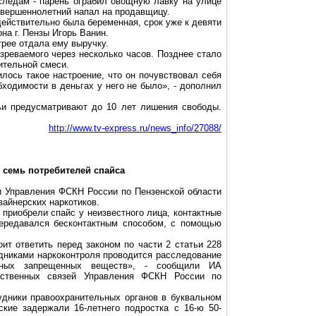
следам - парень ограбил овощную лавку на улице
овершеннолетний напал на продавщицу.
действительно была беременная, срок уже к девяти
на г. Пензы Игорь Ванин.
рее отдала ему выручку.
зреваемого через несколько часов. Позднее стало
ительной смеси.
илось такое настроение, что он почувствовал себя
ходимости в деньгах у него не было», - дополнил
тьи предусматривают до 10 лет лишения свободы.
http://www.tv-express.ru/news_info/27088/
 семь потребителей спайса
ики Управления ФСКН России по Пензенской области
зайнерских наркотиков.
 приобрели спайс у неизвестного лица, контактные
передавался бесконтактным способом, с помощью
т ответить перед законом по части 2 статьи 228
дниками наркоконтроля проводится расследование
нных запрещенных веществ», - сообщили ИА
ственных связей Управления ФСКН России по
удники правоохранительных органов в буквальном
кие задержали 16-летнего подростка с 16-ю 50-