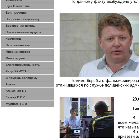
По данному факту возбуждено угол
Щит Отечества
Воин-мученик
Вопросы священнику
Воскресная школа
Православные чудеса
Ковчежец
Паломничество
Миссионерство
Милосердие
Благотворительность
Ради ХРИСТА !
В помощь болящему
Помимо борьбы с фальсифицирован
Архив
отличившихся по службе полицейских адми
Альманах П Л
Газета П П С
29.
Журнал П Е В
Та
В т
всем жела
что называ
В 
привезти а