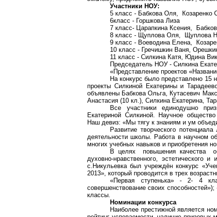
Участники НОУ:
5 класс - Бабкова Оля,
Козаренко 
6класс - Горшкова Лиза
7 класс- Царапкина Ксения,
Бабков
8 класс - Щуплова Оля,
Щуплова Н
9 класс - Воеводина Елена,
Козаре
10 класс - Гречишкин Ваня, Орешк
11 класс - Силкина Катя, Юдина Ви
Председатель НОУ - Силкина Екате
«Представление проектов «Названи
На конкурс было представлено 15 н
проекты Силкиной Екатерины и Тарадеевой
объявлены Бабкова Ольга, Кутасевич Макси
Анастасия (10 кл.), Силкина Екатерина, Тар
Все участники единодушно при
Екатериной Силкиной. Научное обществ
Наш девиз: «Мы тягу к знаниям и ум объе
Развитие творческого потенциала
деятельности школы. Работа в научном о
многих учебных навыков и приобретения но
В целях
повышения качества
о
духовно-нравственного, эстетического и
с.Никульевка был учреждён конкурс «Учен
2013», который проводится в трех возрастн
«Первая ступенька» - 2- 4 кл
совершенствование своих способностей»); 
классы.
Номинации конкурса
Наиболее престижной является ном
рейтинг успеваемости, наличие призовых 