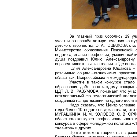
За главный приз боролись 19 у
участников прошёл четыре нелёгких конку
детского творчества Ю. А. ЮШАКОВА стала
Министерства образования Пензенской 
педагога, знание профессии, умение найт
души поздравил Юлию Александровну 
справедливость высказывания: «Где соглас
Юлия Александровна Юшакова – р
различных социально-значимых проектов
областных, Всероссийских и международны
Участие в таком конкурсе стало
образование даёт шанс каждому раскрыть 
ЦДТ Л. В. РАЗУМОВА понимает, что участ
возглавляемый ею педагогический коллек
созданный на протяжении не одного десяти
Надо сказать, что Центр успешно
годы более 10 педагогов доказывали, что
МУРАШКИНА, И. М. КОЛОБОВ, О. В. ОРЛОВ
областного конкурса профессионального м
конкурса в сфере молодёжной политики «Л
талантов» и других.
Центр детского творчества в раз