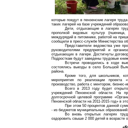
которые поедут в пензенские лагеря труда
таких лагерей на базе учреждений образов
Дети, отдыхающие в лагерях труд
прополкой видовых культур (пшеница,
междурядий в питомнике, работой на приш
сообщили в пресс-службе Министерства об
Представители ведомства уже про
руководителями предприятий и организа
отдыхающих в лагере. Достигнуты договор
Подросткам будут заведены трудовые книж
Встречи проводились в ходе вые
состоялись выезды в село Большой Вьяс
района.
Кроме того, для школьников, ко
мероприятия по реализации проекта «
производство, работа с ментором, бизнес-
Всего в 2013 году будет открыт
учреждений Пензенской области. На п
долгосрочной целевой программе «Органи
Пензенской области на 2011-2015 год» в э
При этом 50 процентов данной сум
- из бюджетов муниципальных образований
Во вновь открытых лагерях тру
оздоровить свыше 2 000 детей в возрасте о
«К