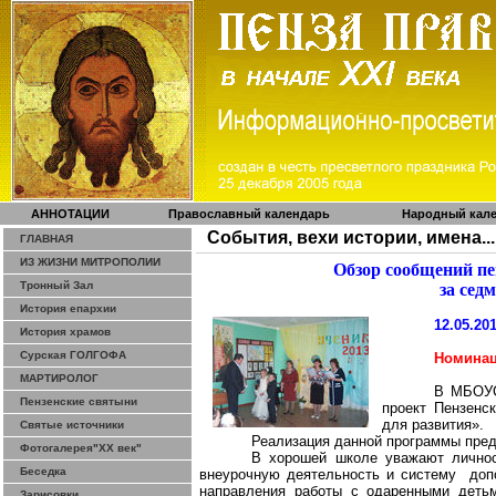
АННОТАЦИИ
Православный календарь
Народный кал
События, вехи истории, имена...
ГЛАВНАЯ
ИЗ ЖИЗНИ МИТРОПОЛИИ
Обзор сообщений п
Тронный Зал
за сед
История епархии
12.05.20
История храмов
Сурская ГОЛГОФА
Номинац
МАРТИРОЛОГ
В МБОУС
Пензенские святыни
проект Пензенс
для развития».
Святые источники
Реализация данной программы пред
Фотогалерея"ХХ век"
В хорошей школе уважают личност
Беседка
внеурочную деятельность и систему
доп
направления работы с одаренными детьм
Зарисовки