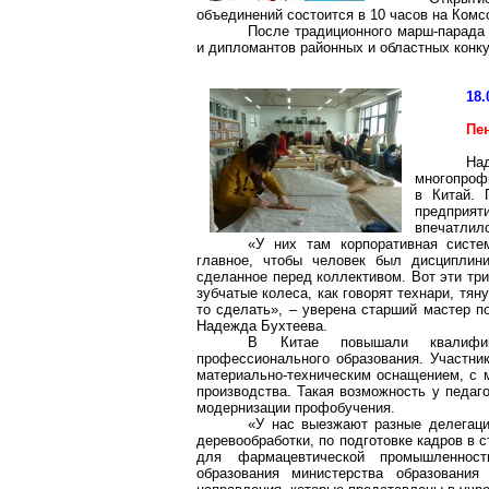
объединений состоится в 10 часов на Ком
После традиционного марш-парада 
и дипломантов районных и областных конк
18.
Пе
На
многопроф
в Китай. 
предприят
впечатлило
«У них там корпоративная сист
главное, чтобы человек был дисциплин
сделанное перед коллективом. Вот эти три 
зубчатые колеса, как говорят технари, тян
то сделать», – уверена старший мастер п
Надежда Бухтеева.
В Китае повышали квалифи
профессионального
образования
. Участни
материально-техническим оснащением, с
производства
. Такая возможность у педаг
модернизации профобучения.
«У нас выезжают разные
делегац
деревообработки, по подготовке кадров в 
для фармацевтической промышленност
образования министерства образовани