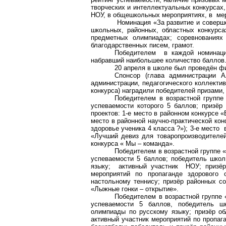
творческих и интеллектуальных конкурсах,
НОУ, в общешкольных мероприятиях, в
ме
Номинация «За развитие и соверше
школьных, районных, областных конкурса
предметных олимпиадах; соревнованиях
благодарственных писем, грамот.
Победителем
в каждой номинац
набравший наибольшее количество баллов
20 апреля в школе был проведён фи
Спонсор (глава администрации А
администрации, педагогического коллекти
конкурса) наградили победителей призами,
Победителем в возрастной группе
успеваемости которого 5 баллов; призё
проектов: 1-е место в районном конкурсе 
место в районной научно-практической кон
здоровье ученика 4 класса ?»); 3-е место
«Лучший девиз для товаропроизводителей
конкурса « Мы – команда».
Победителем в возрастной группе 
успеваемости 5 баллов; победитель школ
языку;
активный участник
НОУ; приз
мероприятий по пропаганде здорового 
настольному теннису; призёр районных с
«Лыжные гонки – открытие».
Победителем в возрастной группе 
успеваемости 5 баллов, победитель ш
олимпиады по русскому языку; призёр об
активный участник мероприятий по пропаг