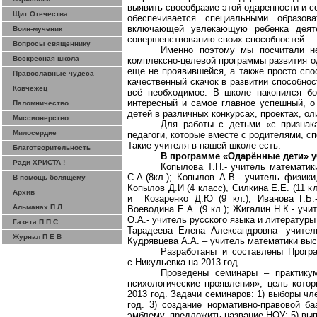
выявить своеобразие этой одаренности и с
Щит Отечества
обеспечивается специальными образов
включающей увлекающую ребенка деяте
Воин-мученик
совершенствованию своих способностей.
Вопросы священнику
Именно поэтому мы посчитали н
Воскресная школа
комплексно-целевой программы развития о
еще не проявившейся, а также просто спо
Православные чудеса
качественный скачок в развитии способно
Ковчежец
всё необходимое. В школе накопился б
интересный и самое главное успешный, о
Паломничество
детей в различных конкурсах, проектах, о
Миссионерство
Для работы с детьми «с признак
Милосердие
педагоги, которые вместе с родителями, с
Такие учителя в нашей школе есть.
Благотворительность
В программе «Одарённые дети» у
Ради ХРИСТА !
Копылова Т.Н.- учитель математик
С.А.(8кл.); Копылов А.В.- учитель физик
В помощь болящему
Копылов Д.И (4 класс), Силкина Е.Е. (11 к
Архив
и
Козаренко Д.Ю (9 кл.); Иванова Г.Б
Альманах П Л
Воеводина Е.А. (9 кл.); Жигалин Н.К.- учи
О.А.- учитель русского языка и литературы
Газета П П С
Тарадеева Елена Александровна- учитель
Журнал П Е В
Кудрявцева А.А. – учитель математики высш
Разработаны и составлены Прог
с.Никульевка на 2013 год.
Проведены семинары – практику
психологические проявления», цель кото
2013 год. Задачи семинаров: 1) выборы чл
год. 3) создание нормативно-правовой б
эмблему, предложить название НОУ; 5) вып