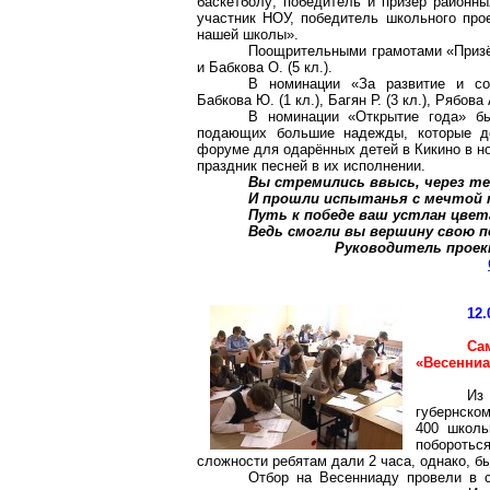
баскетболу; победитель и призёр районны
участник НОУ, победитель школьного про
нашей школы».
Поощрительными грамотами «Призёр
и Бабкова О. (5 кл.).
В номинации «За развитие и со
Бабкова Ю. (1 кл.), Багян Р. (3 кл.), Рябова 
В номинации «Открытие года» б
подающих большие надежды, которые до
форуме для одарённых детей в Кикино в но
праздник песней в их исполнении.
Вы стремились ввысь, через те
И прошли испытанья с мечтой 
Путь к победе ваш устлан цвет
Ведь смогли вы вершину свою 
Руководитель проек
12.
Са
«Весенниа
Из
губернско
400 школь
поборотьс
сложности ребятам дали 2 часа, однако, бы
Отбор на Весенниаду провели в с