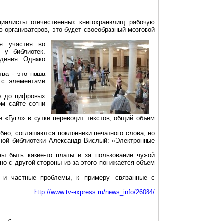
циалисты отечественных книгохранилищ рабочую
ю организаторов, это будет своеобразный мозговой
я участия во
 у библиотек.
идения. Однако
тва - это наша
ь с элементами
ек до цифровых
ом сайте сотни
е «Гугл» в сутки переводит текстов, общий объем
бно, соглашаются поклонники печатного слова, но
енной библиотеки Александр Вислый: «Электронные
ны быть какие-то платы и за пользование чужой
но с другой стороны из-за этого понижается объем
о и частные проблемы, к примеру, связанные с
http://www.tv-express.ru/news_info/26084/