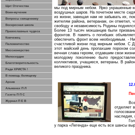
Щит Отечества
мы под мирным небом. Ярко украшенные ко
воздушных шаров. На почетном месте сидят
Воин-мученик
из жизни, завещая нам не забывать их, п
Вопросы священнику
жителям района, ветеранам, он отметил, ч
Воскресная школа
свободу и независимость Родины поднялся
Более 13 тысяч мокшанцев были призван
Православные чудеса
фронтов. В память о погибших объявляет
Ковчежец
обеспечить фронт всем необходимым. - Низ
счастливой жизни под мирным небом. С Д
Паломничество
этот майский день пропахшие порохом сол
Миссионерство
вечная слава героям, отдавшим свои жизни
Милосердие
молодому поколению было предоставлен
коллективов, учащиеся, ветераны. В райо
Благотворительность
великого праздника.
Ради ХРИСТА !
В помощь болящему
Архив
12.
Альманах П Л
Пе
Газета П П С
Журнал П Е В
Все
отделяет в
голосован
наследия, 
Гол
у парка «Легенда» еще есть все шансы выр