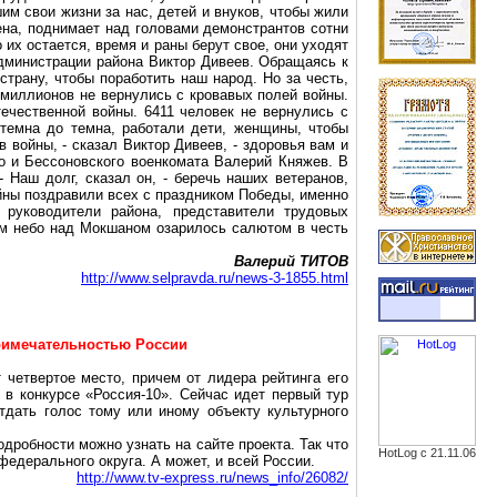
м свои жизни за нас, детей и внуков, чтобы жили
на, поднимает над головами демонстрантов сотни
их остается, время и раны берут свое, они уходят
администрации района Виктор Дивеев. Обращаясь к
трану, чтобы поработить наш народ. Но за честь,
 миллионов не вернулись с кровавых полей войны.
чественной войны. 6411 человек не вернулись с
 темна до темна, работали дети, женщины, чтобы
 войны, - сказал Виктор Дивеев, - здоровья вам и
 и Бессоновского военкомата Валерий Княжев. В
 Наш долг, сказал он, - беречь наших ветеранов,
йны поздравили всех с праздником Победы, именно
руководители района, представители трудовых
ом небо над Мокшаном озарилось салютом в честь
Валерий ТИТОВ
http://www.selpravda.ru/news-3-1855.html
примечательностью России
 четвертое место, причем от лидера рейтинга его
 в конкурсе «Россия-10». Сейчас идет первый тур
тдать голос тому или иному объекту культурного
одробности можно узнать на сайте проекта. Так что
HotLog с 21.11.06
едерального округа. А может, и всей России.
http://www.tv-express.ru/news_info/26082/