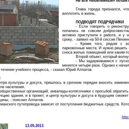
Не все «юбилейные» объект
Глава города признался, чт
воплотить в жизнь.
ПОДВОДЯТ ПОДРЯДЧИКИ
- Если говорить о реконстру
попались не совсем добросовестн
активно приступили к работе, и у 
сроку, - заявил на 50-й сессии Пенз
- Кроме того, рядом с зо
парковочные места. И нужно решить 
сноса жилых помещений или каким-т
Второй объект, который волну
- Мы задерживаемся с пуско
менялся четыре раза. Однако к начал
 течение учебного процесса, - сказал Юрий Алпатов.
И
нтра культуры и досуга, пришлось в срочном порядке вносить изменени
пе населения.
общественных организаций, инвалиды-колясочники с просьбой обратить 
укцию здания, и в проект, и центр культуры и досуга в будущем сможе
щены, - пояснил Алпатов.
уманского путепровода зависит от поступления бюджетных средств. Кот
http
13.05.2013