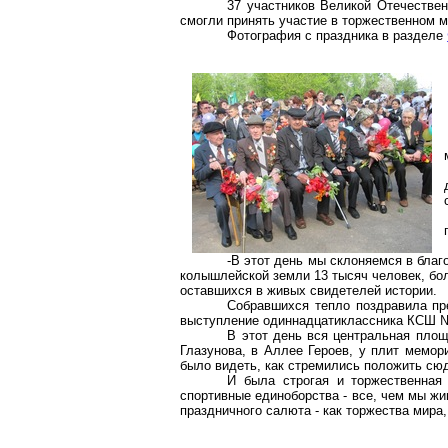
37 участников Великой Отечестве
смогли принять участие в торжественном 
Фотография с праздника в разделе
-В этот день мы склоняемся в бл
колышлейской земли 13 тысяч человек, бол
оставшихся в живых свидетелей истории.
Собравшихся тепло поздравила пре
выступление одиннадцатиклассника КСШ № 
В этот день вся центральная площ
Глазунова, в Аллее Героев, у плит мемор
было видеть, как стремились положить сю
И была строгая и торжественная
спортивные единоборства - все, чем мы ж
праздничного салюта - как торжества мира,