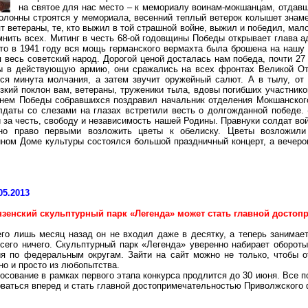
на святое для нас место – к мемориалу воинам-мокшанцам, отдавши
лонны строятся у мемориала, весенний теплый ветерок колышет знаме
 ветераны, те, кто выжил в той страшной войне, выжил и победил, мало 
омнить всех. Митинг в честь 68-ой годовщины Победы открывает глава 
то в 1941 году вся мощь германского вермахта была брошена на нашу с
 весь советский народ. Дорогой ценой досталась нам победа, почти 27
ы в действующую армию, они сражались на всех фронтах Великой Оте
ся минута молчания, а затем звучит оружейный салют. А в тылу, от
кий поклон вам, ветераны, труженики тыла, вдовы погибших участников
нем Победы собравшихся поздравил начальник отделения Мокшанского
даты со слезами на глазах встретили весть о долгожданной победе. -
 за честь, свободу и независимость нашей Родины. Правнуки солдат во
о право первыми возложить цветы к обелиску. Цветы возложили 
нном Доме культуры состоялся большой праздничный концерт, а вечер
05.2013
нзенский скульптурный парк «Легенда» может стать главной досто
го лишь месяц назад он не входил даже в десятку, а теперь занимает
сего ничего. Скульптурный парк «Легенда» уверенно набирает обороты
ия по федеральным округам. Зайти на сайт можно не только, чтобы о
но и просто из любопытства.
осование в рамках первого этапа конкурса продлится до 30 июня. Все п
ваться вперед и стать главной достопримечательностью Приволжского ф