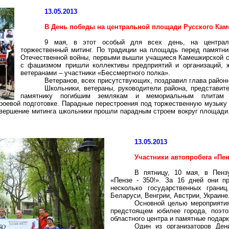
13.05.2013
В День победы на центральной площади Русского Ка
9 мая, в этот особый для всех день, на централ
торжественный митинг. По традиции на площадь перед памятн
Отечественной войны, первыми вышли учащиеся Камешкирской с
с фашизмом пришли коллективы предприятий и организаций, ж
ветеранами – участники «Бессмертного полка».
Ветеранов, всех присутствующих, поздравил глава район
Школьники, ветераны, руководители района, представит
памятнику погибшим землякам и мемориальным плитам 
роевой подготовке. Парадные перестроения под торжественную музыку
вершение митинга школьники прошли парадным строем вокруг площади.
13.05.2013
Участники автопробега «Пен
В пятницу, 10 мая, в Пенз
«Пензе - 350!». За 16 дней они 
несколько государственных грани
Беларуси, Венгрии, Австрии, Украине
Основной целью мероприятия
предстоящем юбилее города, поэто
областного центра и памятные подарк
Один из организаторов Ден