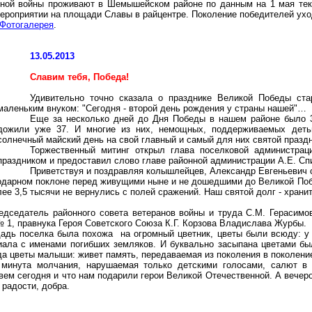
нной войны проживают в Шемышейском районе по данным на 1 мая тек
мероприятии на площади Славы в райцентре. Поколение победителей ухо
Фотогалерея
.
13.05.2013
Славим тебя, Победа!
Удивительно точно сказала о празднике Великой Победы ст
маленьким внуком: "Сегодня - второй день рождения у страны нашей"…
Еще за несколько дней до Дня Победы в нашем районе было 3
дожили уже 37. И многие из них, немощных, поддерживаемых деть
солнечный майский день на свой главный и самый для них святой праздн
Торжественный митинг открыл глава поселковой администрац
праздником и предоставил слово главе районной администрации А.Е. Сп
Приветствуя и поздравляя колышлейцев, Александр Евгеньевич 
агодарном поклоне перед живущими ныне и не дошедшими до Великой П
ее 3,5 тысячи не вернулись с полей сражений. Наш святой долг - хранит
дседатель районного совета ветеранов войны и труда С.М. Герасимов
1, правнука Героя Советского Союза К.Г. Корзова Владислава Журбы.
адь поселка была похожа на огромный цветник, цветы были всюду: у 
иала с именами погибших земляков. И буквально засыпана цветами бы
да цветы малыши: живет память, передаваемая из поколения в поколени
 минута молчания, нарушаемая только детскими голосами, салют в 
ивем сегодня и что нам подарили герои Великой Отечественной. А вече
 радости, добра.