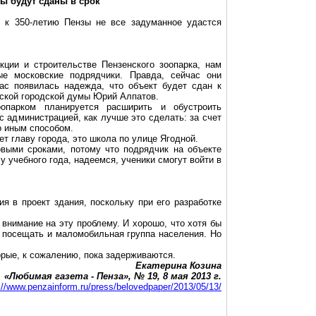
ы будут сданы в срок
о к 350-летию Пензы не все задуманное удастся
кции и строительстве Пензенского зоопарка, нам
ые московские подрядчики. Правда, сейчас они
нас появилась надежда, что объект будет сдан к
енской городской думы Юрий Алпатов.
опарком планируется расширить и обустроить
с администрацией, как лучше это сделать: за счет
о иным способом.
ет главу города, это школа по улице Ягодной.
выми сроками, потому что подрядчик на объекте
у учебного года, надеемся, ученики смогут войти в
я в проект здания, поскольку при его разработке
внимание на эту проблему. И хорошо, что хотя бы
т посещать и маломобильная группа населения. Но
орые, к сожалению, пока задерживаются.
Екатерина Козина
«Любимая газета - Пенза», № 19, 8 мая
2013 г
.
://www.penzainform.ru/press/belovedpaper/2013/05/13/