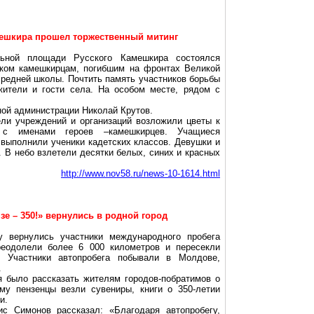
мешкира прошел торжественный митинг
ьной площади Русского Камешкира состоялся
иком камешкирцам, погибшим на фронтах Великой
редней школы. Почтить память участников борьбы
ители и гости села. На особом месте, рядом с
ной администрации Николай Крутов.
ели учреждений и организаций возложили цветы к
с именами героев –камешкирцев. Учащиеся
 выполнили ученики кадетских классов. Девушки и
 В небо взлетели десятки белых, синих и красных
http://www.nov58.ru/news-10-1614.html
зе – 350!» вернулись в родной город
у вернулись участники международного пробега
преодолели более
6 000 километров
и пересекли
ц. Участники автопробега побывали в Молдове,
.
 было рассказать жителям городов-побратимов о
му пензенцы везли сувениры, книги о 350-летии
и.
ис Симонов рассказал: «Благодаря автопробегу,