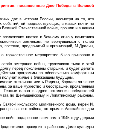
риятия, посвященные Дню Победы в Великой
жных дат в истории России, несмотря на то, что
их событий, ей предшествующих, в живых почти не
 Великой Отечественной войне, прошли и в нашем
с возложения цветов к Вечному огню у памятника
оклониться землякам, не вернувшимся с полей
, поселка, предприятий и организаций, М.Дралин,
на торжественное мероприятие было приковано к
 особо ветеранов войны, тружеников тыла с этой
 долгу перед поколением старшим, и будет делать
 действия программы по обеспечению комфортным
ти получат жилье в ближайшем будущем.
ически отстаивал честь Родины, боролся за ясное
раны, за ваше мужество и бесстрашие, проявленный
и. Теплые слова в адрес поколения победителей
комата по Шемышейскому и Лопатинскому районам,
ь Свято-Никольского молитвенного дома, иерей И.
ранцев нашего района, которым в ближайшие дни
ое небо, подаренное всем нам в 1945 году дедами
 Продолжился праздник в районном Доме культуры