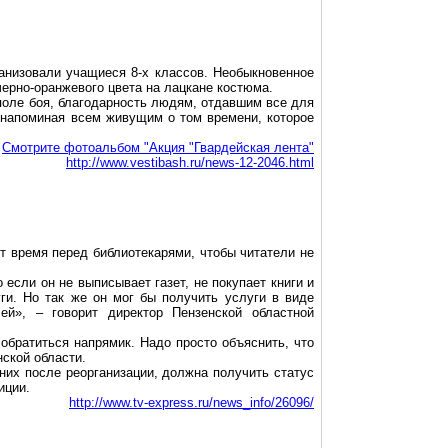
низовали учащиеся 8-х классов. Необыкновенное
черно-оранжевого цвета на лацкане костюма.
поле боя, благодарность людям, отдавшим все для
 напоминая всем живущим о том времени, которое
Смотрите фотоальбом "Акция "Гвардейская лента"
http://www.vestibash.ru/news-12-2046.html
т время перед библиотекарями, чтобы читатели не
если он не выписывает газет, не покупает книги и
уги. Но так же он мог бы получить услуги в виде
ей», – говорит директор Пензенской областной
обратиться напрямик. Надо просто объяснить, что
нской области.
них после реорганизации, должна получить статус
иции.
http://www.tv-express.ru/news_info/26096/