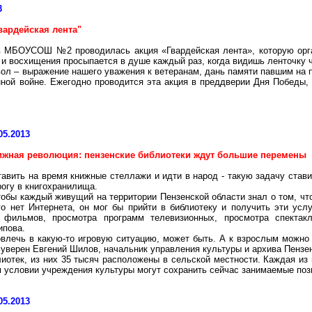
3
вардейская лента"
в МБОУСОШ №2 проводилась акция «Гвардейская лента», которую орга
 и восхищения просыпается в душе каждый раз, когда видишь ленточку 
ол – выражение нашего уважения к ветеранам, дань памяти павшим на 
ной войне. Ежегодно проводится эта акция в преддверии Дня Победы,
05.2013
ижная революция: пензенские библиотеки ждут большие перемены
авить на время книжные стеллажи и идти в народ - такую задачу стави
огу в книгохранилища.
обы каждый живущий на территории Пензенской области знал о том, что 
го нет Интернета, он мог бы прийти в библиотеку и получить эти усл
 фильмов, просмотра программ телевизионных, просмотра спектакл
ипова.
овлечь в какую-то игровую ситуацию, может быть. А к взрослым можно 
– уверен Евгений Шилов, начальник управления культуры и архива Пензе
иотек, из них 35 тысяч расположены в сельской местности. Каждая из 
м условии учреждения культуры могут сохранить сейчас занимаемые поз
05.2013