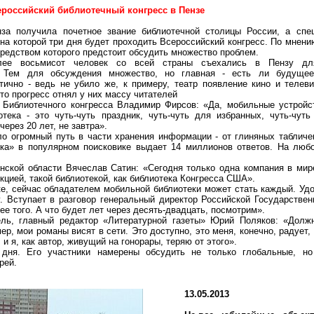
ероссийский библиотечный конгресс в Пензе
нза получила почетное звание библиотечной столицы России, а спе
на которой три дня будет проходить Всероссийский конгресс. По мнени
редством которого предстоит обсудить множество проблем.
лее восьмисот человек со всей страны съехались в Пензу дл
. Тем для обсуждения множество, но главная - есть ли будущее
ично - ведь не убило же, к примеру, театр появление кино и телев
то прогресс отнял у них массу читателей
о Библиотечного конгресса Владимир Фирсов: «Да, мобильные устройс
отека - это чуть-чуть праздник, чуть-чуть для избранных, чуть-чут
ерез 20 лет, не завтра».
ло огромный путь в части хранения информации - от глиняных таблич
ека» в популярном поисковике выдает 14 миллионов ответов. На люб
нской области Вячеслав Сатин: «Сегодня только одна компания в мир
кцией, такой библиотекой, как библиотека Конгресса США».
е, сейчас обладателем мобильной библиотеки может стать каждый. Удо
у. Вступает в разговор генеральный директор Российской Государств
лее того. А что будет лет через десять-двадцать, посмотрим».
ель, главный редактор «Литературной газеты» Юрий Поляков: «Долж
р, мои романы висят в сети. Это доступно, это меня, конечно, радует, 
и я, как автор, живущий на гонорары, теряю от этого».
 дня. Его участники намерены обсудить не только глобальные, н
рей.
13.05.2013