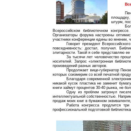
Вс
Пе
площадку, 
штурм, пос
Бо
Всероссийском библиотечном конгрессе
Организаторы форума настроены оптимист
участники конференции едины во мнении, ч
Говорит президент Всероссийског
повседневность: достал, получил. Библи
элитарности. Такой я себе представляю ее ч
За тысячи лет человечество прош
носителей. Запрос «электронная библиот
произведений разных авторов.
Продолжает вице-губернатор Пензе
которых соизмерим со всей печатной проду
Благодаря современной электроник
никакой кусок пластика не заменит бумаг
книги займут процентов 30-40 рынка, не бо
Одну из проблем затронул писат
интеллектуальной собственностью. Наприме
продаж моих книг в бумажном эквиваленте, 
Работа конгресса продлится три
профессиональной подготовкой библиотека