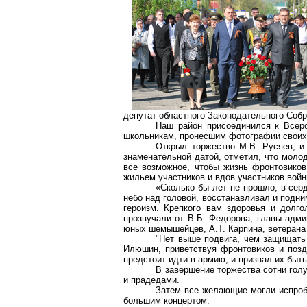
депутат областного Законодательного Собр
Наш район присоединился к Всеро
школьникам, пронесшим фотографии своих 
Открыл торжество М.В. Русяев, и
знаменательной датой, отметил, что моло
все возможное, чтобы жизнь фронтовико
жильем участников и вдов участников вой
«Сколько бы лет не прошло, в серд
небо над головой, восстанавливал и подни
героизм. Крепкого вам здоровья и долг
прозвучали от В.Б. Федорова, главы адм
юных шемышейцев, А.Т. Карпина, ветерана
"Нет выше подвига, чем защищать 
Илюшин, приветствуя фронтовиков и позд
предстоит идти в армию, и призвал их бы
В завершение торжества сотни гол
и прадедами.
Затем все желающие могли испробо
большим концертом.