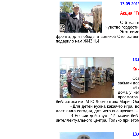
13.05.201
Акция "Г
С 6 мая 
чувство гордости
Этот симв
фронта, для победы в великой Отечествен
подарило нам ЖИЗНЬ!
13.
Кн
Ост
забыли дор
«Чт
дома у не
просмотра
библиотеки им. М.Ю.Лермонтова Мария Ос
«Для детей нужна какая-то игра, в
дает книга сегодня, для чего она нужна», 
В России действует 42 тысячи библ
интеллектуального центра. Только при это
13.