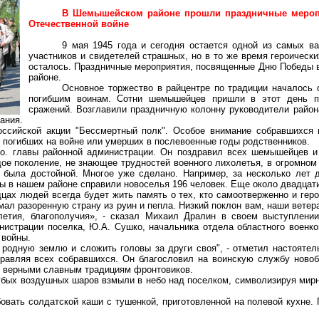
В Шемышейском районе прошли праздничные мероп
Отечественной войне
9 мая 1945 года и сегодня остается одной из самых ва
участников и свидетелей страшных, но в то же время героическ
осталось. Праздничные мероприятия, посвященные Дню Победы в
районе.
Основное торжество в райцентре по традиции началось 
погибшим воинам. Сотни шемышейцев пришли в этот день п
сражений. Возглавили праздничную колонну руководители района
ания.
ссийской акции "Бессмертный полк". Особое внимание собравшихся 
погибших на войне или умерших в послевоенные годы родственников.
.о. главы районной администрации. Он поздравил всех шемышейцев и
дое поколение, не знающее трудностей военного лихолетья, в огромном
в была достойной. Многое уже сделано. Например, за несколько лет
ны в нашем районе справили новоселья 196 человек. Еще около двадца
цах людей всегда будет жить память о тех, кто самоотверженно и геро
мал разоренную страну из руин и пепла. Низкий поклон вам, наши вете
олетия, благополучия», - сказал Михаил Дралин в своем выступлени
инистрации поселка, Ю.А. Сушко, начальника отдела областного воен
 войны.
родную землю и сложить головы за други своя", - отметил настоятел
равляя всех собравшихся. Он благословил на воинскую службу новоб
ть верными славным традициям фронтовиков.
убых воздушных шаров взмыли в небо над поселком, символизируя мирн
вать солдатской каши с тушенкой, приготовленной на полевой кухне.