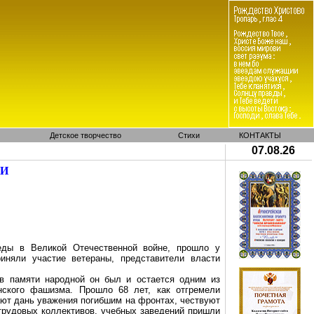
Детское творчество
Стихи
КОНТАКТЫ
07.08.26
МИ
еды в Великой Отечественной войне, прошло у
няли участие ветераны, представители власти
в памяти народной он был и остается одним из
нского фашизма. Прошло 68 лет, как отгремели
ают дань уважения погибшим на фронтах, чествуют
трудовых коллективов, учебных заведений пришли