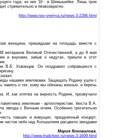
ущего года, из них 16 - в Шемышейке. Лишь трое
дит стремительно и безвозвратно.
http://www.nov-vremya.ru/news-3-2286.html
арая женщина, пришедшая на площадь вместе с
8 ветеранов Великой Отечественной, а до 9 мая
ми и внуками, забыв о недугах, пришли в этот
ик.
ии В.Б. Хованцев. Он поздравил собравшихся с
ирягину.
сказал:
обеды нашими земляками. Защищать Родину ушли с
ь память о тех, кому мы обязаны жизнью, и беречь
а. И, как клятва на верность Родине, прозвучало
памятника землякам - артиллеристам, бюста В.А.
ла звезда с Вечным огнем. Особенно трогательно
е.
честь павших и живущих, праздничный концерт,
ром чистое небо над Колышлеем расцвело звездами
Мария Коновалова.
http://www.trudchest.ru/news-3-1609.html