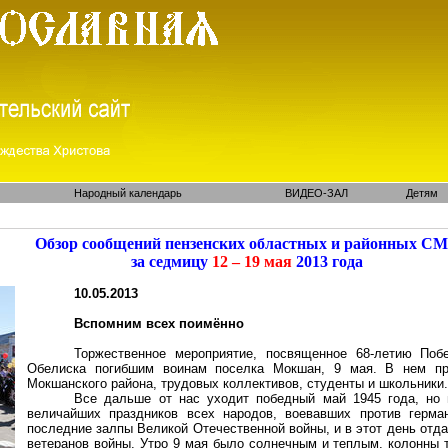
Народный календарь
ВИДЕО-ЗАЛ
Детям
Обзор сообщений пензенских областных и районных С
за седмицу
12 – 19 мая
2013 года
10.05.2013
Вспомним всех поимённо
Торжественное мероприятие, посвященное 68-летию Поб
Обелиска погибшим воинам поселка Мокшан, 9 мая. В нем при
Мокшанского района, трудовых коллективов, студенты и школьники.
Все дальше от нас уходит победный май 1945 года, но 
величайших праздников всех народов, воевавших против герма
последние залпы Великой Отечественной войны, и в этот день отд
ветеранов войны. Утро 9 мая было солнечным и теплым, колонны 