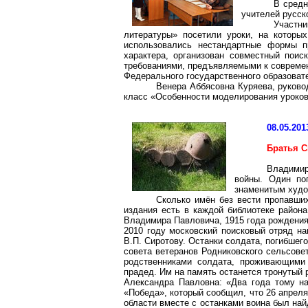
В средн
учителей русск
Участн
литературы» посетили уроки, на которых
использовались нестандартные формы пр
характера, организован совместный поис
требованиями, предъявляемыми к современ
Федерального государственного образоват
Венера Аббясовна Куряева, руково
класс «Особенности моделирования уроков
08.05.201
Братья 
Владимир
войны. Один по
знаменитым худо
Сколько имён без вести пропавших
издания есть в каждой библиотеке район
Владимира Павловича, 1915 года рождения,
2010 году московский поисковый отряд н
В.П. Сиротову. Останки солдата, погибшего
совета ветеранов Родниковского сельсове
родственниками солдата, проживающими 
прадед. Им на память останется тронутый 
Александра Павловна: «Два года тому на
«Победа», который сообщил, что 26 апреля
области вместе с останками воина был на