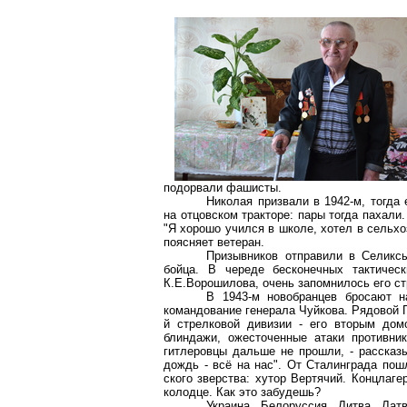
подорвали фашисты.
Николая призвали в 1942-м, тогда
на отцовском тракторе: пары тогда пахали.
"Я хорошо учился в школе, хотел в сельхоз
поясняет ветеран.
Призывников отправили в Селиксы
бойца. В череде бесконечных тактичес
К.Е.Ворошилова, очень запомнилось его ст
В 1943-м новобранцев бросают н
командование генерала Чуйкова. Рядовой Гр
й стрелковой дивизии - его вторым дом
блиндажи, ожесточенные атаки противни
гитлеровцы дальше не прошли, - рассказы
дождь - всё на нас". От Сталинграда по
ского зверства: хутор Вертячий. Концлаге
колодце. Как это забудешь?
Украина, Белоруссия, Литва, Лат