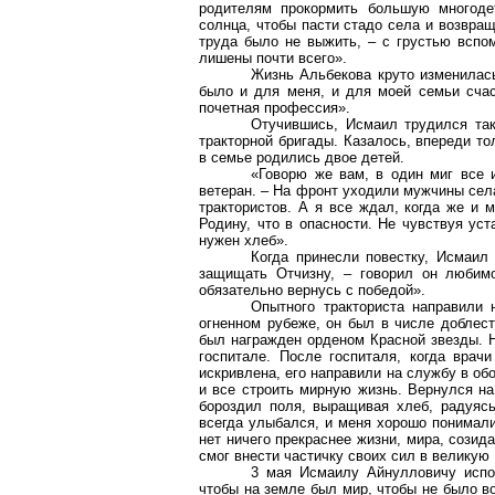
родителям прокормить большую многод
солнца, чтобы пасти стадо села и возвращ
труда было не выжить, – с грустью вспом
лишены почти всего».
Жизнь Альбекова круто изменилась 
было и для меня, и для моей семьи счас
почетная профессия».
Отучившись, Исмаил трудился так
тракторной бригады. Казалось, впереди т
в семье родились двое детей.
«Говорю же вам, в один миг все 
ветеран. – На фронт уходили мужчины села
трактористов. А я все ждал, когда же и 
Родину, что в опасности. Не чувствуя уст
нужен хлеб».
Когда принесли повестку, Исмаил 
защищать Отчизну, – говорил он любимо
обязательно вернусь с победой».
Опытного тракториста направили 
огненном рубеже, он был в числе доблес
был награжден орденом Красной звезды. Н
госпитале. После госпиталя, когда врач
искривлена, его направили на службу в обо
и все строить мирную жизнь. Вернулся на
бороздил поля, выращивая хлеб, радуяс
всегда улыбался, и меня хорошо понимали
нет ничего прекраснее жизни, мира, созид
смог внести частичку своих сил в великую
3 мая Исмаилу Айнулловичу испол
чтобы на земле был мир, чтобы не было в