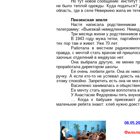
Но тут новое сообщение: институт 
не было теплой одежды. Куда податься?
область, где в селе Неверкино жила ее тетк
Пензенская земля
Настя написала родственникам
телеграмму: «Выезжай немедленно. Неме
Три месяца жизни у родственников 
В 1943 году мужа тетки, партийног
тех пор там и живет. Уже 70 лет.
Работала в местном радиокомите
правда, с мечтой стать врачом ей пришлос
заочных отделений в медвузах нет.
Она выбрала другую, не менее пр
проработала директором школы.
Ее очень любили дети. Она их нико
ручку. А если кто-то не успевал доесть н
этому спокойно. Запретить есть она не мо
Василенко занималась и обществен
Ее мечту стать врачом воплотила в
У Анастасии Федоровны пять внуков
… Когда к бабушке приезжают д
маленькие ребята знают: хлеб нужно доест
08.05.2
Филоло