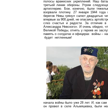
полосы вражеских укреплений. Наш бата
третьей линии обороны. Утром следующе
артиллерию. Бои, конечно, были тяжелы
взорвали плотину. 27 января 1944 года
берегов Невы грянул салют двадцатью че
впервые за 900 дней, не опасаясь артобст
слез счастья и радости. За отличие 
Александра Невского». И очень обидно, ч
Великой Победы, отнять у героев их засл
память о солдатах и офицерах войны – на
будет нетленным!
начала войны было уже 28 лет. И, как сам 
он провел в селе Альмяшевка, были нел