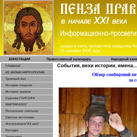
АННОТАЦИИ
Православный календарь
Народный кал
События, вехи истории, имена...
ГЛАВНАЯ
ИЗ ЖИЗНИ МИТРОПОЛИИ
Обзор сообщений п
Тронный Зал
за 
История епархии
История храмов
Сурская ГОЛГОФА
МАРТИРОЛОГ
Пензенские святыни
Святые источники
Фотогалерея"ХХ век"
Беседка
Зарисовки