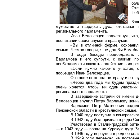
обл
Оте
Поб
бла
мужество и твердость духа, отстаивая 
регионального парламента.
Иван Белозерцев подчеркнул, что,
воспитании своих внуков и правнуков.
«Вы в отличной форме, сохранил
семью. Честно говоря, я не дал бы Вам бо
В ходе беседы председатель З
Варламова и его супруги, с какими п
необходимости оказать содействие в их ре
«Если нужно какое-то участие, 
пообещал Иван Белозерцев.
Он также пожелал ветерану и его с
«Через два года мы будем праздн
очень хочется, чтобы ни один участни
регионального парламента.
В завершение встречи от имени д
Белозерцев вручил Петру Варламову ценны
Варламов Петр Матвеевич родил
Пензенской области в крестьянской семье.
В 1940 году поступил в кемеровско
В 1942 году был призван в ряды Со
Участвовал в Сталинградской битв
— в 1943 году — попал на Курскую дугу. З
В 1946 году вернулся в родное сел
В 1949 году переехал на постоянн