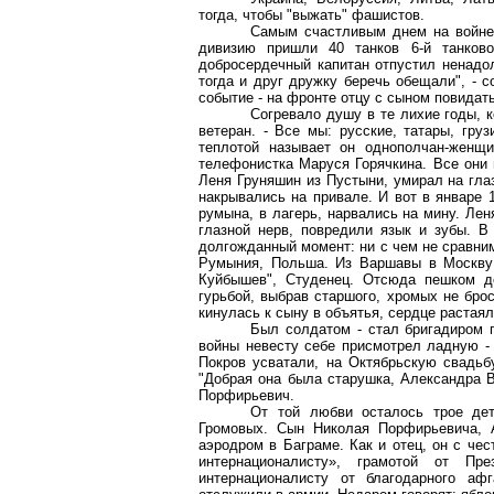
тогда, чтобы "выжать" фашистов.
Самым счастливым днем на войне 
дивизию пришли 40 танков 6-й танково
добросердечный капитан отпустил ненадол
тогда и друг дружку беречь обещали", - 
событие - на фронте отцу с сыном повидать
Согревало душу в те лихие годы, к
ветеран. - Все мы: русские, татары, гру
теплотой называет он однополчан-женщи
телефонистка Маруся Горячкина. Все они 
Леня Груняшин из Пустыни, умирал на гла
накрывались на привале. И вот в январе 1
румына, в лагерь, нарвались на мину. Лен
глазной нерв, повредили язык и зубы. В
долгожданный момент: ни с чем не сравним
Румыния, Польша. Из Варшавы в Москву 
Куйбышев", Студенец. Отсюда пешком д
гурьбой, выбрав старшого, хромых не брос
кинулась к сыну в объятья, сердце растаял
Был солдатом - стал бригадиром 
войны невесту себе присмотрел ладную - 
Покров усватали, на Октябрьскую свадьб
"Добрая она была старушка, Александра В
Порфирьевич.
От той любви осталось трое де
Громовых. Сын Николая Порфирьевича, 
аэродром в Баграме. Как и отец, он с че
интернационалисту», грамотой от П
интернационалисту от благодарного аф