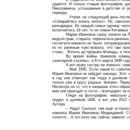
удаётся. И только старые фотографии, д
Николаевича, услышанные в детстве от ро
периода.
...Утром, на следующий день после
«Собирайтесь копать окопы!». Но, наколо
разнарядка. Из каждой семьи одному челов
исполнилось 18 лет, то из семьи Китаевых 
Мария Ивановна сразу попала на Л
медсёстрам, стирала, переносила раненых, 
госпиталя никакого не было: полуразрушен
но по раненым чувствовала, что там про
стоны... Вплоть до прорыва блокады, и то
Во время войны приказом коман
санитарной службы», а 8-го марта 1945 го
А вот мужу сестры не повезло: семь
...Май 1945. Если какие-то событи
Мария Ивановна не забудет никогда. Этот «
в год она отмечает как тогда в далёком 
только уже в кругу родных, близких. Пер
Несмотря на то, что и название этого обра
мая они приходят в гости – благодарят за 
Глядя на фотографии, невольно д
подруг в далёком 1945, а вот уже 2012
Хутора.
– Надя! Сколько там ещё осталос
комнаты Марии Ивановны Медведевой. Ста
хочется... А ото всех нас сейчас зависит,