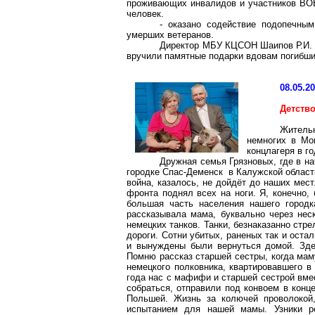
проживающих инвалидов и участников ВОВ,
человек.
- оказано содействие подопечны
умерших ветеранов.
Директор МБУ КЦСОН Шаипов Р.И. и
вручили памятные подарки вдовам погибш
08.05.2
Детств
Житель
немногих в Мо
концлагеря в г
Дружная семья Грязновых, где в н
городке Спас-Деменск в Калужской области
война, казалось, не дойдёт до наших мес
фронта поднял всех на ноги. Я, конечно,
большая часть населения нашего городк
рассказывала мама, буквально через нес
немецких танков. Танки, безнаказанно стр
дороги. Сотни убитых, раненых так и ост
и вынуждены были вернуться домой. Зде
Помню рассказ старшей сестры, когда маму
немецкого полковника, квартировавшего 
года нас с мафифи и старшей сестрой вме
собраться, отправили под конвоем в конц
Польшей. Жизнь за колючей проволокой
испытанием для нашей мамы. Узники ре