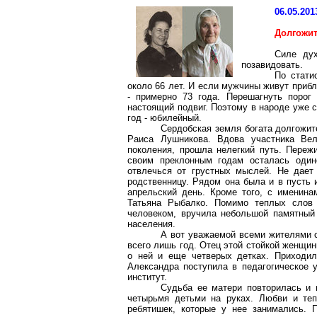
06.05.201
Долгожит
Силе дух
позавидовать.
По стати
около 66 лет. И если мужчины живут приб
- примерно 73 года. Перешагнуть порог
настоящий подвиг. Поэтому в народе уже 
год - юбилейный.
Сердобская земля богата долгожит
Раиса Лушникова. Вдова участника Вел
поколения, прошла нелегкий путь. Переж
своим преклонным годам осталась одино
отвлечься от грустных мыслей. Не дает
родственницу. Рядом она была и в пусть 
апрельский день. Кроме того, с именина
Татьяна Рыбалко. Помимо теплых слов
человеком, вручила небольшой памятный
населения.
А вот уважаемой всеми жителями 
всего лишь год. Отец этой стойкой женщины
о ней и еще четверых детках. Приходил
Александра поступила в педагогическое у
институт.
Судьба ее матери повторилась и 
четырьмя детьми на руках. Любви и теп
ребятишек, которые у нее занимались. 