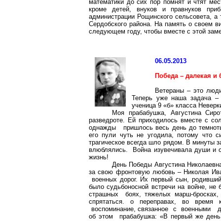
математики до сих пор помнят и чтят ме
кроме детей, внуков и правнуков при
администрации Рощинского сельсовета, а 
Сердобского района. На память о своем в
следующем году, чтобы вместе с этой зам
06.05.2013
Победа – далекая и 
Ветераны – это люди
Теперь уже наша задача –
ученица 9 «б» класса Неверк
Моя прабабушка, Августина Сиро
разведроте. Ей приходилось вместе с со
однажды пришлось весь день до темноты
его пули чуть не угодила, потому что 
трагическое всегда шло рядом. В минуты з
влюблялись. Война изувечивала души и 
жизнь!
День Победы Августина Николаевна
за свою фронтовую любовь – Николая Ива
военных дорог. Их первый сын, родивший
было судьбоносной встречи на войне, не 
страшных боях, тяжелых марш-бросках, 
спрятаться. о переправах, во время 
воспоминание, связанное с военными дей
об этом прабабушка: «В первый же день