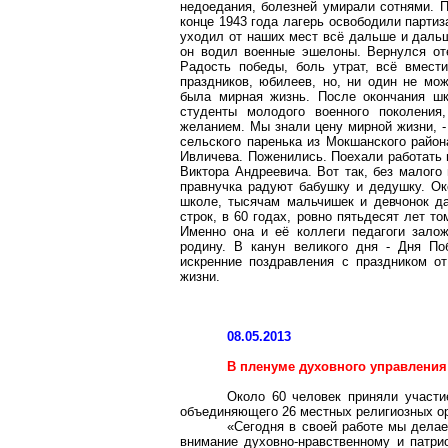
недоедания, болезней умирали сотнями. П
конце 1943 года лагерь освободили парти
уходил от наших мест всё дальше и дальш
он водил военные эшелоны. Вернулся от
Радость победы, боль утрат, всё вмест
праздников, юбилеев, но, ни один не мо
была мирная жизнь. После окончания шк
студенты молодого военного поколения
желанием. Мы знали цену мирной жизни, -
сельского паренька из Мокшанского район
Ивличева. Поженились. Поехали работать 
Виктора Андреевича. Вот так, без малого
правнучка радуют бабушку и дедушку. Ок
школе, тысячам мальчишек и девчонок да
строк, в 60 годах, ровно пятьдесят лет 
Именно она и её коллеги педагоги зало
родину. В канун великого дня - Дня По
искренние поздравления с праздником от
жизни.
08.05.2013
В пленуме духовного управления
Около 60 человек приняли участи
объединяющего 26 местных религиозных орг
«Сегодня в своей работе мы делае
внимание духовно-нравственному и патр