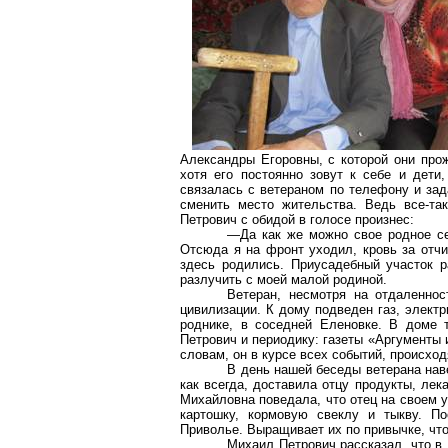
Александры Егоровны, с которой они прож
хотя его постоянно зовут к себе и дети,
связалась с ветераном по телефону и зад
сменить место жительства. Ведь все-та
Петрович с обидой в голосе произнес:
—Да как же можно свое родное се
Отсюда я на фронт уходил, кровь за отчи
здесь родились. Приусадебный участок р
разлучить с моей малой родиной.
Ветеран, несмотря на отдаленнос
цивилизации. К дому подведен газ, элект
роднике, в соседней Еленовке. В доме 
Петрович и периодику: газеты «Аргументы и
словам, он в курсе всех событий, происход
В день нашей беседы ветерана нав
как всегда, доставила отцу продукты, ле
Михайловна поведала, что отец на своем у
картошку, кормовую свеклу и тыкву. П
Приволье. Выращивает их по привычке, что
Михаил Петрович рассказал, что в