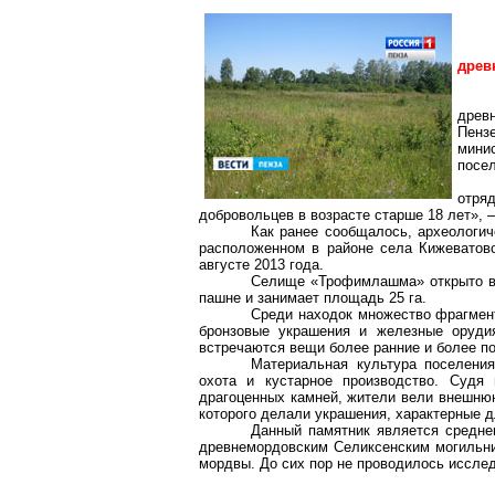
древ
древ
Пенз
минис
посел
отря
добровольцев в возрасте старше 18 лет», 
Как ранее сообщалось, археологи
расположенном в районе села Кижеватово
августе 2013 года.
Селище «Трофимлашма» открыто в 1
пашне и занимает площадь
25 га
.
Среди находок множество фрагмент
бронзовые украшения и железные орудия
встречаются вещи более ранние и более по
Материальная культура поселения
охота и кустарное производство. Судя
драгоценных камней, жители вели внешнюю
которого делали украшения, характерные 
Данный памятник является средне
древнемордовским Селиксенским могильни
мордвы. До сих пор не проводилось иссле