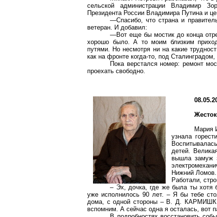
сельской администрации Владимир Зор
Президента России Владимира Путина и це
—Спасибо, что страна и правител
ветеран. И добавил:
—Вот еще бы мостик до конца отре
хорошо было. А то моим близким приход
путями. Но несмотря ни на какие трудност
как на фронте когда-то, под Сталинградом
Пока верстался номер: ремонт мос
проехать свободно.
08.05.2
Жесток
Мария 
узнала горест
Воспитывалась
детей. Велика
вышла замуж 
электромехани
Нижний Ломов. 
Работали, стро
– Эх, дочка, где же была ты хотя 
уже исполнилось 90 лет. – Я бы тебе сто
дома, с одной стороны – В. Д. КАРМИШКИ
вспомним. А сейчас одна я осталась, вот п
В подробностях восстановить соб