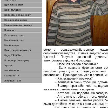
Щит Отечества
Воин-мученик
Вопросы священнику
Воскресная школа
Православные чудеса
Ковчежец
Паломничество
Миссионерство
Милосердие
ремонту сельскохозяйственных маш
Благотворительность
сельхозпроизводства. У меня водительски
Ради ХРИСТА !
b,c,d,e,f. Получив основной дипл
электрогазосварщика 4 разряда.
В помощь болящему
– Опасная работа сварщика?
Архив
– Если правила безопасности с
Альманах П Л
поломка происходит в труднодоступном м
справляюсь. Приходилось уже и сеялки, и 
Газета П П С
– Как встретили новичка?
Журнал П Е В
– Коллектив очень хороший, дружны
– Володя, признайся честно, надол
на языке с самого начала встречи.
– Хотелось бы надолго. Но загадыв
– А что нужно тебе для того, чтобы
– Самое главное, чтобы работа бы
была достойная. А если бы еще и жилье от
Как радостно встречаться с моло