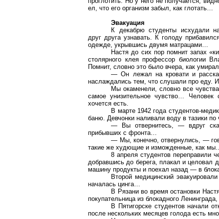
проглотить. Но у него не получается, видн
ел, что его организм забыл, как глотать…
Эвакуация
К декабрю студенты исхудали на
друг друга узнавать. К голоду прибавилс
одежде, укрывшись двумя матрацами…
Настя до сих пор помнит запах «к
столярного клея профессор биологии Вл
Помнит, словно это было вчера, как умира
— Он лежал на кровати и расска
наслаждались тем, что слушали про еду. И
Мы окаменели, словно все чувства
самое унизительное чувство… Человек 
хочется есть.
В марте 1942 года студентов-медик
баню. Девчонки наливали воду в тазики по 
— Вы отвернитесь, — вдруг ска
прибывших с фронта…
— Мы, конечно, отвернулись, — го
такие же худющие и изможденные, как мы
8 апреля студентов переправили ч
добравшись до берега, плакал и целовал д
машину продукты и поехал назад — в блок
Второй медицинский эвакуировали 
началась цинга…
В Рязани во время остановки Настя
покупательница из блокадного Ленинграда,
В Пятигорске студентов начали от
после нескольких месяцев голода есть мно