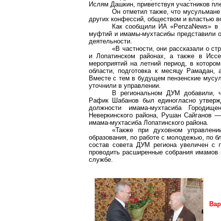
Ислям Дашкин, приветствуя участников пл
Он отметил также, что мусульмане
других конфессий, обществом и властью во
Как сообщили ИА «PenzaNews» в п
муфтий и имамы-мухтасибы представили о
деятельности.
«В частности, они рассказали о ст
и Лопатинском районах, а также в Исс
мероприятий на летний период, в котором
области, подготовка к месяцу Рамадан,
Вместе с тем в будущем пензенские мусул
уточнили в управлении.
В региональном ДУМ добавили, ч
Рафик Шабанов был единогласно утверж
должности имама-мухтасиба Городище
Неверкинского района, Рушан Сайганов —
имама-мухтасиба Лопатинского района.
«Также при духовном управлени
образования, по работе с молодежью, по б
состав совета ДУМ региона увеличен с 
проводить расширенные собрания имамов и
службе.
Вар