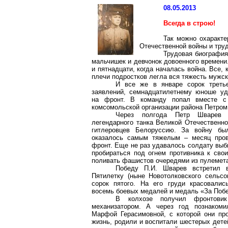
08.05.2013
Всегда в строю!
Так можно охаракте
Отечественной войны и труд
Трудовая биография
мальчишек и девчонок довоенного времени.
и пятнадцати, когда началась война. Все,
плечи подростков легла вся тяжесть мужск
И все же в январе сорок третье
заявлений, семнадцатилетнему юноше уд
на фронт. В команду попал вместе с
комсомольской организации района Петро
Через полгода Петр Шварев –
легендарного танка Великой Отечественн
гитлеровцев Белоруссию. За войну бы
оказалось самым тяжелым – месяц пров
фронт. Еще не раз удавалось солдату выби
пробираться под огнем противника к сво
поливать фашистов очередями из пулемет
Победу П.И. Шварев встретил 
Пятилетку (ныне Новотолковского сельсо
сорок пятого. На его груди красовалис
восемь боевых медалей и медаль «За Побе
В колхозе получил фронтови
механизатором. А через год познаком
Марфой Герасимовной, с которой они пр
жизнь, родили и воспитали шестерых дете