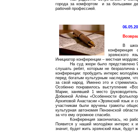
города за комфортом и за большими ден
рабочей профессией.
06.05.2
Возвра
В школ
конференция 
эрзянского я
Инициатор конференции – местная мордовс
На суд жюри было представлено 9
слушать ребят, которым не безразлична 
конференции: пробудить интерес молодёжи
перед богатым культурным наследием, чт
за свой народ. Именно это и стремились
Особенно понравилось выступление «Воз
Марии, занявшей 1 место (руководитель
Добкиной Алёны «Особенности фольклора
Архиповой Анастасии «Эрзянский язык и с
участникам были вручены грамоты общес
культурная автономия Пензенской области
за что ему огромное спасибо.
Конференция закончилась, но рабо
Появится у нашей молодёжи интерес к и
значит, будет жить эрзянский язык, будут 