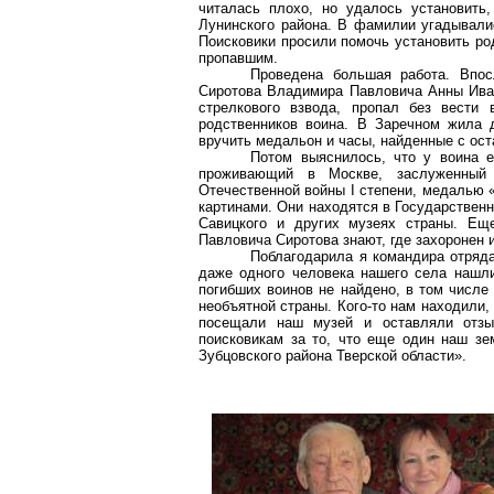
читалась плохо, но удалось установить
Лунинского района. В фамилии угадывали
Поисковики просили помочь установить род
пропавшим.
Проведена большая работа. Впо
Сиротова Владимира Павловича Анны Ива
стрелкового взвода, пропал без вести 
родственников воина. В Заречном жила 
вручить медальон и часы, найденные с ост
Потом выяснилось, что у воина е
проживающий в Москве, заслуженный 
Отечественной войны I степени, медалью 
картинами. Они находятся в Государственн
Савицкого и других музеях страны. Ещ
Павловича Сиротова знают, где захоронен и
Поблагодарила я командира отряда
даже одного человека нашего села нашли
погибших воинов не найдено, в том числе
необъятной страны. Кого-то нам находили,
посещали наш музей и оставляли отзы
поисковикам за то, что еще один наш зе
Зубцовского района Тверской области».