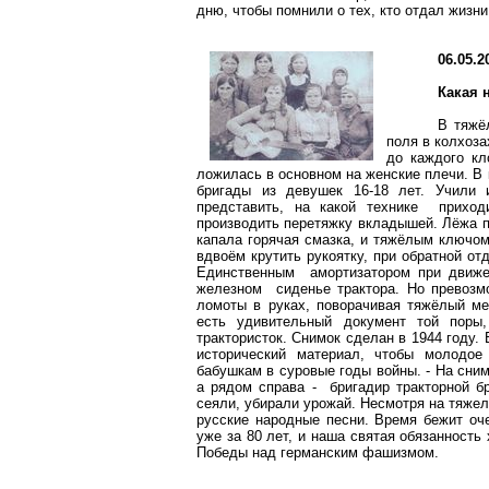
дню, чтобы помнили о тех, кто отдал жизни
06.05.2
Какая 
В тяжё
поля в колхоза
до каждого кл
ложилась в основном на женские плечи. В
бригады из девушек 16-18 лет. Учили
представить, на какой технике прихо
производить перетяжку вкладышей. Лёжа по
капала горячая смазка, и тяжёлым ключом
вдвоём крутить рукоятку, при обратной от
Единственным амортизатором при движ
железном сиденье трактора. Но превозмо
ломоты в руках, поворачивая тяжёлый м
есть удивительный документ той поры,
трактористок. Снимок сделан в 1944 году.
исторический материал, чтобы молодо
бабушкам в суровые годы войны. - На снимк
а рядом справа - бригадир тракторной б
сеяли, убирали урожай. Несмотря на тяжел
русские народные песни. Время бежит оче
уже за 80 лет, и наша святая обязанность
Победы над германским фашизмом.