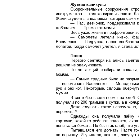
Жуткие каникулы
Оборонительные сооружения стр
инструментов — только кирка и лопата. Л
Жили студенты в шалашах, которые сами ж
— Нас, девчонок, поддерживали к
добавляет: — Прямо как мамы.
Весь ужас жизни в прифронтовой зо
— Самолеты летели низко, фаш
Василенко. — Подружка, плохо соображая
лопатой. Когда самолет улетел, я стала ис
Голод
Первого сентября начались заняти
решили не эвакуировать.
После лекций разбирали завалы,
бомбы.
— Самым трудным было не разрыда
— вспоминает Василенко. — Молоденьки
рук и без ног. Некоторые, сплошь обернут
мумии…
В сентябре ввели нормы на хлеб. 
получали по
200 граммов
в сутки, а в нояб
Даже слушать такое невозможно,
пережить?!
Однажды она получала пайку х
карточки, какой-то ребенок подошел, схва
попытался бежать. Но был так слаб, что упа
Пытавшаяся его догнать Настя т
на воришку. И увидела, как тот, засунув 