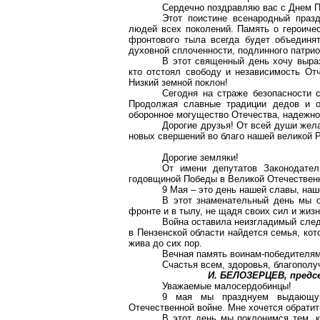
Сердечно поздравляю вас с Днем 
Этот поистине всенародный празд
людей всех поколений. Память о героичес
фронтового тыла всегда будет объединя
духовной сплоченности, подлинного патрио
В этот священный день хочу выраз
кто отстоял свободу и независимость От
Низкий земной поклон!
Сегодня на страже безопасности с
Продолжая славные традиции дедов и о
оборонное могущество Отечества, надежно
Дорогие друзья! От всей души жела
новых свершений во благо нашей великой 
Дорогие земляки!
От имени депутатов Законодател
годовщиной Победы в Великой Отечественн
9 Мая – это день нашей славы, на
В этот знаменательный день мы о
фронте и в тылу, не щадя своих сил и жи
Война оставила неизгладимый след 
в Пензенской области найдется семья, кот
жива до сих пор.
Вечная память воинам-победителям
Счастья всем, здоровья, благополу
И. БЕЛОЗЕРЦЕВ, предс
Уважаемые малосердобинцы!
9 мая мы празднуем выдающую
Отечественной войне. Мне хочется обратит
В этот день мы поклонимся тем, к