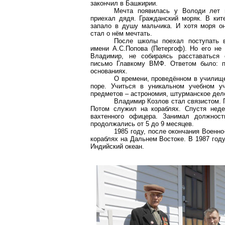
закончил в Башкирии.
Мечта появилась у Володи лет в
приехал дядя. Гражданский моряк. В ки
запало в душу мальчика. И хотя моря он
стал о нём мечтать.
После школы поехал поступать 
имени А.С.Попова (Петергоф). Но его не 
Владимир, не собираясь расставаться 
письмо Главкому ВМФ. Ответом было: п
основаниях.
О времени, проведённом в училище
поре. Учиться в уникальном учебном у
предметов – астрономия, штурманское дело
Владимир Козлов стал связистом. 
Потом служил на кораблях. Спустя неде
вахтенного офицера. Занимал должнос
продолжались от 5 до 9 месяцев.
1985 году, после окончания Военн
кораблях на Дальнем Востоке. В 1987 году
Индийский океан.