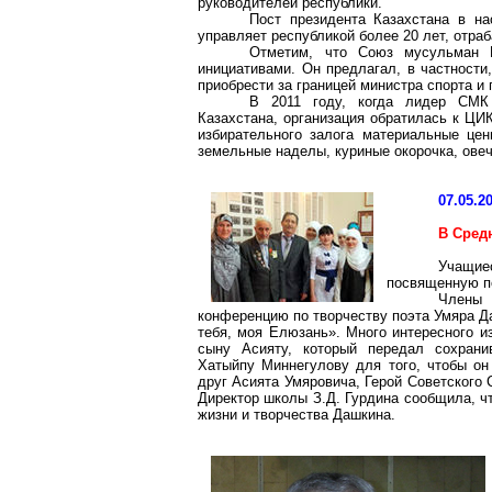
руководителей республики.
Пост президента Казахстана в на
управляет республикой более 20 лет, отра
Отметим, что Союз мусульман К
инициативами. Он предлагал, в частности
приобрести за границей министра спорта и 
В 2011 году, когда лидер СМК
Казахстана, организация обратилась к ЦИ
избирательного залога материальные цен
земельные наделы, куриные окорочка, овеч
07.05.2
В Сред
Учащие
посвященную п
Члены 
конференцию по творчеству поэта Умяра Д
тебя, моя Елюзань». Много интересного и
сыну Асияту, который передал сохрани
Хатыйпу Миннегулову для того, чтобы он
друг Асията Умяровича, Герой Советского
Директор школы З.Д. Гурдина сообщила, ч
жизни и творчества Дашкина.