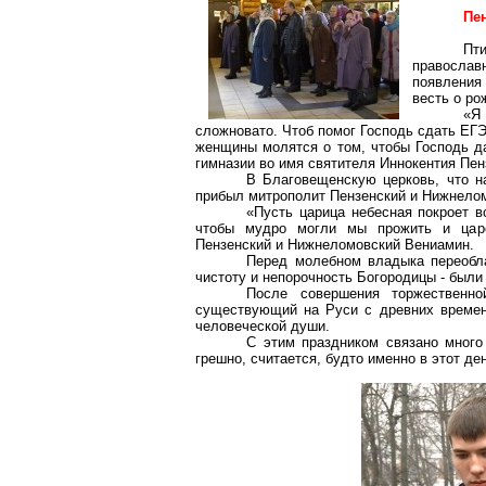
Пе
Пт
православ
появления
весть о р
«Я
сложновато
. Чтоб помог Господь сдать ЕГ
женщины молятся о том, чтобы Господь д
гимназии во имя святителя Иннокентия Пен
В Благовещенскую церковь, что н
прибыл митрополит Пензенский и
Нижнело
«Пусть царица небесная покроет 
чтобы мудро могли мы прожить и царс
Пензенский и
Нижнеломовский
Вениамин.
Перед молебном владыка переобла
чистоту и непорочность Богородицы - были
После совершения торжественн
существующий на Руси с древних времен:
человеческой души.
С этим праздником связано много
грешно, считается, будто именно в этот д