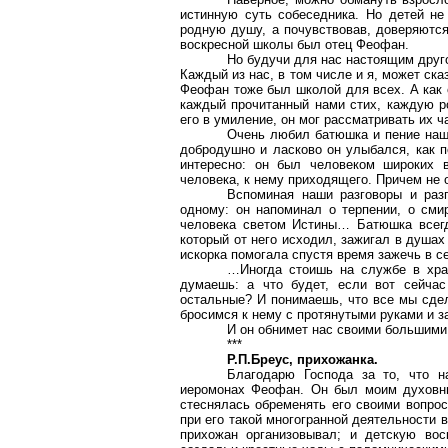
истинную суть собеседника. Но детей н
родную душу, а почувствовав, доверяются
воскресной школы был отец Феофан.
Но будучи для нас настоящим друго
Каждый из нас, в том числе и я, может ска
Феофан тоже был школой для всех. А как 
каждый прочитанный нами стих, каждую р
его в умиление, он мог рассматривать их ч
Очень любил батюшка и пение нашег
добродушно и ласково он улыбался, как п
интересно: он был человеком широких в
человека, к нему приходящего. Причем не
Вспоминая наши разговоры и разг
одному: он напоминал о терпении, о смир
человека светом Истины… Батюшка всегда
который от него исходил, зажигал в душах
искорка помогала спустя время зажечь в с
…Иногда стоишь на службе в хра
думаешь: а что будет, если вот сейча
остальные? И понимаешь, что все мы сдел
бросимся к нему с протянутыми руками и з
И он обнимет нас своими большими 
***
Р.П.Бреус
, прихожанка.
Благодарю Господа за то, что 
иеромонах Феофан. Он был моим духовны
стеснялась обременять его своими вопрос
при его такой многогранной деятельности 
прихожан организовывал; и детскую вос