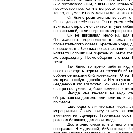
был ортодоксальным, с ним было необычайн
невежественнее, хотя в вопросах веры, п
тепло, он умел с необычайной деликатнос
Он был стремительным во всем, ст
Он не давал себе покоя. Он не умел себя
всячески старался очутиться в гуще собы
со звонницей, если подготовка мероприяти
Он не признавал мелочей, для 
бесчисленные мероприятия в селах рай
попечительского совета, крестные ходы, 
сопереживать. Сколько повествований о пр
каким-то непонятным образом он умел тот
же сверхзадачу. После общения с отцом Н
легко.
Так было во время работы над с
просто передать церкви интереснейший м
собран сельскими библиотекарями. Отец Н
материал требует доработки. И что нужно и
безденежья это возможно. Мы называли о
священнослужители, были получены ответы
Иногда мне кажется: не будь о
общественный деятель, или политик, или р
по силам.
Еще одна отличительная черта эт
мероприятия. Своим присутствием он пр
внимания на сценарии. Творческий союз
ратовал батюшка, дал свои плоды.
Достаточно сказать, что число уч
программы Н.Е.Деминой, библиотекаря Яс