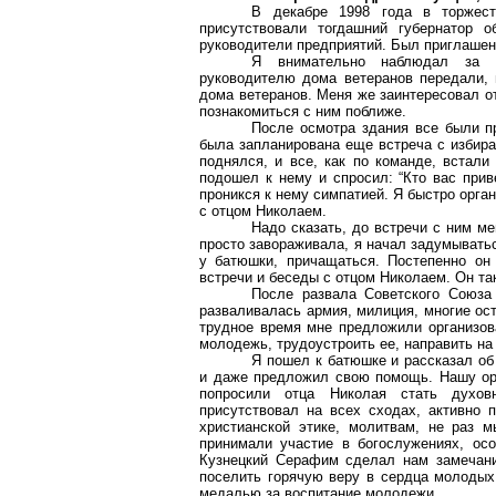
В декабре 1998 года в торжест
присутствовали тогдашний губернатор 
руководители предприятий. Был приглашен
Я внимательно наблюдал за п
руководителю дома ветеранов передали,
дома ветеранов. Меня же заинтересовал от
познакомиться с ним поближе.
После осмотра здания все были п
была запланирована еще встреча с
избир
поднялся, и все, как по команде, встали
подошел к нему и спросил: “Кто вас прив
проникся к нему симпатией. Я быстро орган
с отцом Николаем.
Надо сказать, до встречи с ним ме
просто завораживала, я начал задумыватьс
у батюшки, причащаться. Постепенно он
встречи и беседы с отцом Николаем. Он та
После развала Советского Союза 
разваливалась армия, милиция, многие ост
трудное время мне предложили организов
молодежь, трудоустроить ее, направить на 
Я пошел к батюшке и рассказал о
и даже предложил свою помощь. Нашу орг
попросили отца Николая стать духов
присутствовал на всех сходах, активно
христианской этике, молитвам, не раз 
принимали участие в богослужениях, ос
Кузнецкий Серафим сделал нам замечани
поселить горячую веру в сердца молодых,
медалью за воспитание молодежи.