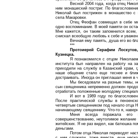
Весной 2004 года, когда отец Нико
ним монашеский постриг. По благословени
Николай был пострижен в монашество с
села
Макаровки
.
Отец Феофан совмещал в себе мно
одно воспоминание. В моей памяти он оста
Мне кажется, он таким запомнился всем,
снискал всеобщую любовь к себе и уважен
Вечная ему память, душа его во бл
***
Протоиерей Серафим Лоскутов,
Кузнецка.
Я познакомился с отцом Николаем
института был направлен на работу на за
приходили на службу в Казанский храм, г
наше общение стало еще теснее и ближ
достраивать. Иногда он приглашал меня в 
Мы беседовали на разные темы, но
сын священника непременно должен продол
отработать положенные молодому специали
И вот в 1989 году по благослове
После практической службы в пензенск
четвертым священником под начало отца Н
начинающему священнику. Что-то я, наверн
Меня всегда поражала его ве
совершенствованию, неутолимое желание п
житейских. Я не раз видел, как батюшка 
деньгами.
Потом отца Николая переводят нас
с ним служили, тоже вместе, еще неско