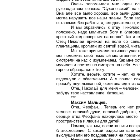
Очень запомнился мне один сл
руководством совхоза “
Сухановский
” на 
Вначале все было хорошо, все были дово
могла нарушить все наши планы. Если зас
останемся без работы, а, следовательно, и
И мы обратились к отцу Николаю 
положено, надо молиться Богу и благодар
крестный ход совершим на полях”. Так и с
Отец Николай приехал на поле со свя
плантациям, кропили их святой водой, чит
Мы тоже принимали активное участи
мог положить свой тяжелый молитвенник и 
смотрели на нас с изумлением. Как мне хо
мучился и постоянно смотрел на небо. Но
горячо обращался к Богу.
Хотите, верьте, хотите – нет, но
вздохнули с облегчением. А я понял: са
просьбу
неуслышанной
, если она идет из 
Отец Николай для меня – человек 
забуду твое наставление, батюшка.
***
Максим Мальцев.
Отец Феофан… Теперь его нет ряд
человек великой души, великой доброты, 
сердце отца Феофана находилось место д
пространства и любви для детей.
Помню, как мы, воспитанники воскр
благословение. С какой радостью шли м
выслушивали его поздравления на праздни
Наверное, можно обмануть взросло