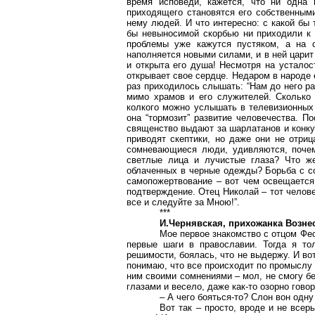
время исповеди, кажется, что ни одна 
приходящего становятся его собственными
нему людей. И что интересно: с какой бы 
бы невыносимой скорбью ни приходили к 
проблемы уже кажутся пустяком, а на с
наполняется новыми силами, и в ней царит
и открыта его душа! Несмотря на усталос
открывает свое сердце. Недаром в народе
раз приходилось слышать: “Нам до него ра
мимо храмов и его служителей. Сколько г
колкого можно услышать в телевизионных 
она “тормозит” развитие человечества. П
священство выдают за шарлатанов и конку
приводят скептики, но даже они не отриц
сомневающиеся люди, удивляются, почем
светлые лица и лучистые глаза? Что ж
облаченных в черные одежды? Борьба с со
самопожертвование – вот чем освещается 
подтверждение. Отец Николай – тот челове
все и следуйте за Мною!”.
***
И.Чернявская, прихожанка Возне
Мое первое знакомство с отцом Фе
первые шаги в православии. Тогда я то
решимости, боялась, что не выдержу. И во
понимаю, что все происходит по промыслу
ним своими сомнениями – мол, не смогу б
глазами и весело, даже как-то озорно говор
– А чего бояться-то? Слон вон одну
Вот так – просто, вроде и не всер