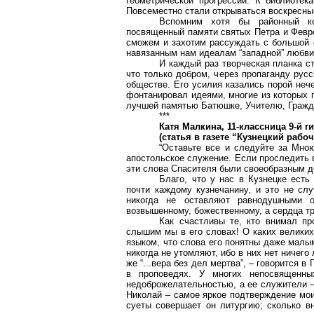
геометрической прогрессии. К библиоте
Повсеместно стали открываться воскресны
Вспомним хотя бы районный кон
посвященный памяти святых Петра и Февро
сможем и захотим рассуждать с большой с
навязанным нам идеалам “западной” любви
И каждый раз творческая планка с
что только добром, через пропаганду рус
обществе. Его усилия казались порой неч
фонтанировал идеями, многие из которых 
лучшей памятью Батюшке, Учителю, Гражда
***
Катя Малкина, 11-классница 9-й г
(статья в газете “Кузнецкий рабо
“Оставьте все и следуйте за Мною
апостольское служение. Если проследить в
эти слова Спасителя были своеобразным д
Благо, что у нас в Кузнецке есть
почти каждому
кузнечанину
, и это не сл
никогда не оставляют равнодушными 
возвышенному, божественному, а сердца т
Как счастливы те, кто внимал пр
слышим мы в его словах! О каких великих
языком, что слова его понятны даже малы
никогда не утомляют, ибо в них нет ничего
же “...вера без дел мертва”, – говорится 
в проповедях. У многих непосвященны
недоброжелательностью, а ее служители – 
Николай – самое яркое подтверждение мои
суеты совершает он литургию; сколько в