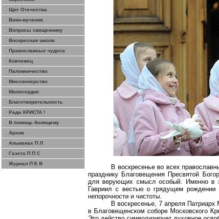
Щит Отечества
Воин-мученик
Вопросы священнику
Воскресная школа
Православные чудеса
Ковчежец
Паломничество
Миссионерство
Милосердие
Благотворительность
Ради ХРИСТА !
В помощь болящему
Архив
Альманах П Л
Газета П П С
Журнал П Е В
В воскресенье во всех православ
празднику Благовещения Пресвятой Богор
для верующих смысл особый. Именно в эт
Гавриил с вестью о грядущем рождении 
непорочности и чистоты.
В воскресенье, 7 апреля Патриарх
в Благовещенском соборе Московского Кр
Это действо символизирует духовное осво