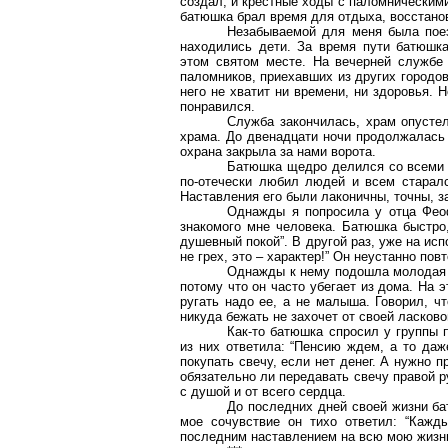
создал; и крестные ходы с паломническими
батюшка брал время для отдыха, восстано
Незабываемой для меня была поез
находились дети. За время пути батюшк
этом святом месте. На вечерней служб
паломников, приехавших из других городов
него не хватит ни времени, ни здоровья. 
понравился.
Служба закончилась, храм опусте
храма. До двенадцати ночи продолжалась 
охрана закрыла за нами ворота.
Батюшка щедро делился со всеми 
по-отечески любил людей и всем старалс
Наставления его были лаконичны, точны, з
Однажды я попросила у отца Фео
знакомого мне человека. Батюшка быстро,
душевный покой”. В другой раз, уже на ис
не грех, это – характер!” Он неустанно пов
Однажды к нему подошла молодая ж
потому что он часто убегает из дома. На 
ругать надо ее, а не малыша. Говорил, ч
никуда бежать не захочет от своей ласков
Как-то батюшка спросил у группы 
из них ответила: “Пенсию ждем, а то даж
покупать свечу, если нет денег. А нужно п
обязательно ли передавать свечу правой ру
с душой и от всего сердца.
До последних дней своей жизни б
мое сочувствие он тихо ответил: “Кажд
последним наставлением на всю мою жизн