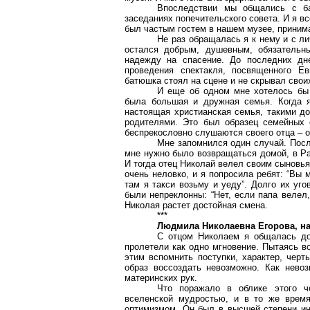
Впоследствии мы общались с ба
заседаниях попечительского совета. И я в
был частым гостем в нашем музее, приним
Не раз обращалась я к нему и с ли
остался добрым, душевным, обязательн
надежду на спасение. До последних дн
проведения спектакля, посвященного Ев
батюшка стоял на сцене и не скрывал свои
И еще об одном мне хотелось бы 
была большая и дружная семья. Когда я
настоящая христианская семья, такими 
родителями. Это был образец семейных 
беспрекословно слушаются своего отца – 
Мне запомнился один случай. Посл
мне нужно было возвращаться домой, в Ра
И тогда отец Николай велел своим сыновь
очень неловко, и я попросила ребят: “Вы м
там я такси возьму и уеду”. Долго их уго
были непреклонны: “Нет, если папа велел,
Николая растет достойная смена.
***
Людмила Николаевна Егорова, на
С отцом Николаем я общалась дос
пролетели как одно мгновение. Пытаясь в
этим вспомнить поступки, характер, черт
образ воссоздать невозможно. Как нево
материнских рук.
Что поражало в облике этого ч
вселенской мудростью, и в то же время
оптимизмом. Он был в высшей степени ин