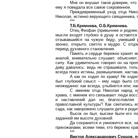
Мне он внушал такое доверие, что
ему я поведала все самое сокровенное.
Преждевременный уход отца Нико
Николая, истинно верующего священника, 
***
Т.Б.Кремнева, О.Б.Кремнева.
Отец Феофан (привычнее и роднее,
мысли входят глубоко в душу и остаются 
отзывавшийся на чужую беду, умевший р
звонко, открыто, светло и мудро. С отц
период духовного становления.
Память и сердце бережно хранят м
аналой, внимательно слушает, объясняе
силу. Как удивительно говорил он на про
диву давались: ведь не спрашивали, толь
всегда поиск истины, размышления, настав
А как он ходил по храму! Не ходил
был глубокий смысл – ему надо было спе
неожиданно: как всегда, улыбнется или, нао
С именем отца Николая народ ку
храма, с именем его связывают люди восс
и наставлений дал он, благословляя 
православной культуры”! Как светились е
сада, как заворожено слушали дети и род
Высок он был, высоки были его п
заданной им высоте духовной.
Да сохранится и умножится все, з
прихожанами, всеми теми, кто бережно хран
***
Виктор Александрович
Сунцов
, 