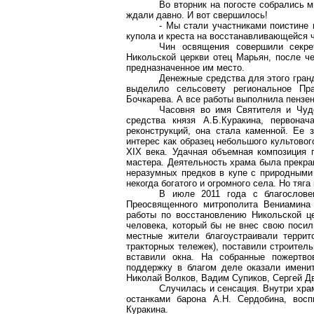
Во вторник на погосте собрались 
ждали давно. И вот свершилось!
- Мы стали участниками поистине 
купола и креста на восстанавливающейся 
Чин освящения совершили секр
Никольской церкви отец Марьян, после ч
предназначенное им место.
Денежные средства для этого гранд
выделило сельсовету региональное Пра
Бочкарева. А все работы выполнила пензе
Часовня во имя
C
вятителя
и Чудо
средства князя А.Б.Куракина, первонач
реконструкций, она стала каменной. Ее 
интерес как образец небольшого культовог
XIX века. Удачная объемная композиция г
мастера. Деятельность храма была прекращ
неразумных предков в купе с природными
некогда богатого и огромного села. Но тяга
В июле 2011 года с благослове
Преосвященного митрополита Вениамин
работы по восстановлению Никольской ц
человека, который бы не внес свою посил
местные жители благоустраивали террит
тракторных тележек), поставили строител
вставили окна. На собранные пожертво
поддержку в благом деле оказали имен
Николай Волков, Вадим
Супиков
, Сергей Д
Случилась и сенсация. Внутри хра
останками барона А.Н.
Сердобина
, восп
Куракина.