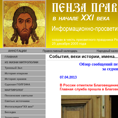
АННОТАЦИИ
Православный календарь
Народный кале
События, вехи истории, имена...
ГЛАВНАЯ
ИЗ ЖИЗНИ МИТРОПОЛИИ
Обзор сообщений п
Тронный Зал
за седм
История епархии
07.04.2013
История храмов
Сурская ГОЛГОФА
В России отметили Благовещени
Главная служба прошла в Благо
МАРТИРОЛОГ
Пензенские святыни
Святые источники
Фотогалерея"ХХ век"
Беседка
Зарисовки