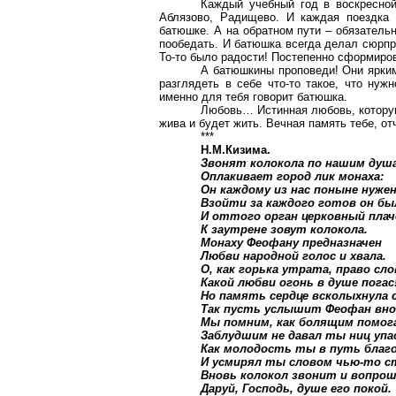
Каждый учебный год в воскресно
Аблязово
, Радищево. И каждая поездка 
батюшке. А на обратном пути – обязательн
пообедать. И батюшка всегда делал сюрпр
То-то было радости! Постепенно сформиро
А батюшкины проповеди! Они ярки
разглядеть в себе что-то такое, что нуж
именно для тебя говорит батюшка.
Любовь… Истинная любовь, которую
жива и будет жить. Вечная память тебе, о
***
Н.М.Кизима
.
Звонят колокола по нашим душ
Оплакивает город лик монаха:
Он каждому из нас поныне нужен
Взойти за каждого готов он был
И оттого орган церковный плач
К заутрене зовут колокола.
Монаху Феофану предназначен
Любви народной голос и хвала.
О, как горька утрата, право сло
Какой любви огонь в душе погас
Но память сердце всколыхнула 
Так пусть услышит Феофан вно
Мы помним, как болящим помог
Заблудшим не давал ты ниц упа
Как молодость ты в путь благ
И усмирял ты словом чью-то с
Вновь колокол звонит и вопро
Даруй, Господь, душе его покой.