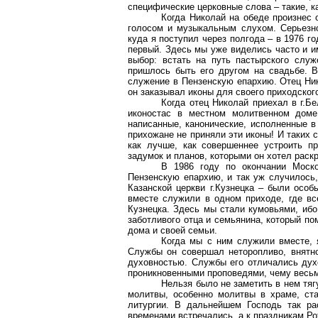
специфические церковные слова – такие, ка
Когда Николай на обеде произнес 
голосом и музыкальным слухом. Серьезн
куда я поступил через полгода – в 1976 го
первый. Здесь мы уже виделись часто и и
выбор: встать на путь пастырского слу
пришлось быть его другом на свадьбе. 
служение в Пензенскую епархию. Отец Ник
он заказывал иконы для своего приходског
Когда отец Николай приехал в г.Бе
иконостас в местном молитвенном доме
написанные, канонические, исполненные в
прихожане не приняли эти иконы! И таких 
как лучше, как совершеннее устроить п
задумок и планов, которыми он хотел раск
В 1986 году по окончании Моск
Пензенскую епархию, и так уж случилось,
Казанской церкви г.Кузнецка – были особ
вместе служили в одном приходе, где в
Кузнецка. Здесь мы стали кумовьями, ибо
заботливого отца и семьянина, который п
дома и своей семьи.
Когда мы с ним служили вместе, 
Службы он совершал неторопливо, внятно
духовностью. Службы его отличались дух
проникновенными проповедями, чему весьм
Нельзя было не заметить в нем тяг
молитвы, особенно молитвы в храме, ста
литургии. В дальнейшем Господь так ра
временами встречались, а к праздникам Р