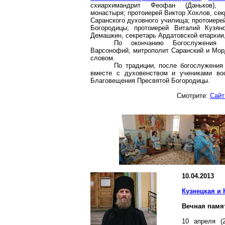
схиархимандрит
Феофан (Даньков),
монастыря; протоиерей Виктор Хохлов, се
Саранского духовного училища; протоиере
Богородицы;
протоиерей Виталий
Кузян
Демашкин
, секретарь
Ардатовской
епархии,
По окончанию Богослужения
Варсонофий
, митрополит Саранский и Мо
словом.
По традиции, после богослужени
вместе с духовенством и учениками во
Благовещения Пресвятой Богородицы.
Смотрите:
Сайт
10.04.2013
Кузнецкая и
Вечная памя
10 апреля (