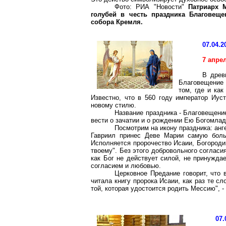
Фото: РИА "Новости"
Патриарх 
голубей в честь праздника Благовещ
собора Кремля.
07.04.2
7 апре
В древ
Благовещение 
том, где и ка
Известно, что в 560 году император
Иуст
новому стилю.
Название праздника - Благовещени
вести о зачатии и о рождении Ею
Богомлад
Посмотрим на икону праздника: анг
Гавриил принес Деве Марии самую боль
Исполняется пророчество Исаии, Богородиц
твоему". Без этого добровольного согласия
как Бог не действует силой, не принужда
согласием и любовью.
Церковное Предание говорит, что 
читала книгу пророка Исаии, как раз те с
той, которая удостоится родить Мессию", -
07.