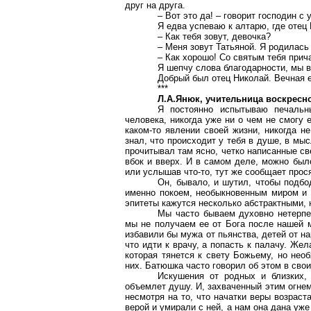
друг на друга.
– Вот это да! – говорит господин с
Я едва успеваю к алтарю, где отец
– Как тебя зовут, девочка?
– Меня зовут Татьяной. Я родилась
– Как хорошо! Со святым тебя прич
Я шепчу слова благодарности, мы 
Добрый был отец Николай. Вечная е
***
Л.А.Янюк
, учительница воскресн
Я постоянно испытываю печальны
человека, никогда уже ни о чем не смогу
каком-то явлении своей жизни, никогда н
знал, что происходит у тебя в душе, в мыс
прочитывал там ясно, четко написанные св
вбок и вверх. И в самом деле, можно был
или услышав что-то, тут же сообщает про
Он, бывало, и шутил, чтобы подбо
именно покоем, необыкновенным миром и т
эпитеты кажутся несколько абстрактными, 
Мы часто бываем духовно нетерпе
мы не получаем ее от Бога после нашей м
избавили бы мужа от пьянства, детей от на
что идти к врачу, а попасть к палачу. Же
которая тянется к свету Божьему, но нео
них. Батюшка часто говорил об этом в сво
Искушения от родных и близких,
объемлет душу. И, захваченный этим огнем 
несмотря на то, что начатки веры возраст
верой и умирали с ней, а нам она дана уже