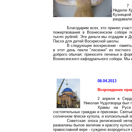
7 
Неделю Кр
Кузнецкой
раздавали
Благодарим всех, кто принял участ
пожертвования в Вознесенском соборе п
тысяч рублей. Эти деньги мы отдадим в Д
Пасхи для детей Воскресной школы.
В следующее воскресение - память
в этот день пекли "лесенки" из постного
доброго обычая: приносите печенье в форм
Вознесенского кафедрального собора. Мы 
08.04.2013
Возрождение пра
2 апреля
в
Серд
Николая Чудотворца был п
Храмы на Руси 
состоятельных граждан и прихожан. Святын
солнечном блеске купола, и колокольный 
Советская эпоха религиозной нете
развалины былое величие и красоту культ
православной вере - суждено возродиться 