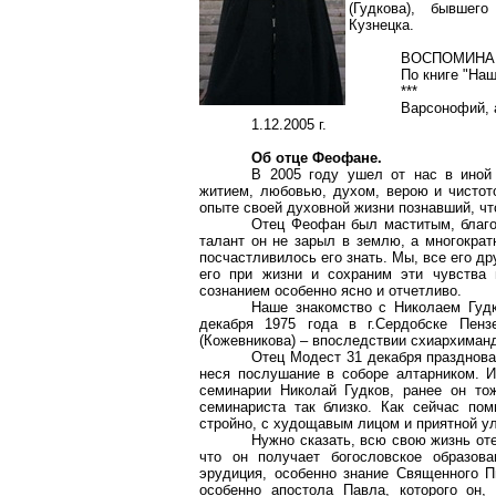
(Гудкова), бывшег
Кузнецка.
ВОСПОМИНАН
По книге "Наш
***
Варсонофий
,
1.12.2005 г.
Об отце Феофане.
В 2005 году ушел от нас в иной
житием, любовью, духом, верою и чистото
опыте своей духовной жизни познавший, что
Отец Феофан был маститым, благо
талант он не зарыл в землю, а многократ
посчастливилось его знать. Мы, все его др
его при жизни и сохраним эти чувства 
сознанием особенно ясно и отчетливо.
Наше знакомство с Николаем Гудк
декабря 1975 года в г.Сердобске Пенз
(Кожевникова) – впоследствии
схиархиман
Отец Модест 31 декабря праздновал
неся послушание в соборе
алтарником
. 
семинарии Николай Гудков, ранее он то
семинариста так близко. Как сейчас по
стройно, с худощавым лицом и приятной у
Нужно сказать, всю свою жизнь от
что он получает богословское образов
эрудиция, особенно знание Священного 
особенно апостола Павла, которого он