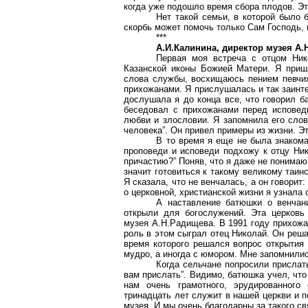
когда уже подошло время сбора плодов. Эт
Нет такой семьи, в которой было 
скорбь может помочь только Сам Господь, 
***
А.И.Калинина, директор музея А.
Первая моя встреча с отцом Ник
Казанской иконы Божией Матери. Я приш
слова службы, восхищаюсь пением певчи
прихожанами. Я прислушалась и так заинт
дослушала я до конца все, что говорил б
беседовал с прихожанами перед исповедь
любви и злословии. Я запомнила его слов
человека”. Он привел примеры из жизни. Э
В то время я еще не была знакома
проповеди и исповеди подхожу к отцу Ник
причастию?” Поняв, что я даже не понимаю
значит готовиться к такому великому таин
Я сказала, что не венчалась, а он говорит
о церковной, христианской жизни я узнала 
А наставление батюшки о венчан
открыли для богослужений. Эта церковь
музея А.Н.Радищева. В 1991 году прихожа
роль в этом сыграл отец Николай. Он реша
время которого решался вопрос открытия 
мудро, а иногда с юмором. Мне запомнилис
Когда сельчане попросили прислать
вам прислать”. Видимо, батюшка учел, что
нам очень грамотного, эрудированного
тринадцать лет служит в нашей церкви и 
музея. И мы очень благодарны за такого с