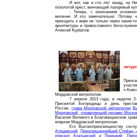
И вот, как и сто лет назад, на Н
позолотой крест, венчающий лазоревый куп
- Теперь, с окончанием основно
величие. И это замечательно. Потому 
приходить к вере не только через какие-то
архитектуры и православного богослужен
Алексей Курбатов.
литур
Преосв
участ
п
.К
ом
Мордовской митрополии.
7 апреля 2013 года, в неделю 3-
Пресвятой Богородицы и день престав
России,
глава Мордовской митрополии
В
Мордовский, управляющий делами Москов
Василия Великого в Благовещенском хра
епархии Мордовской митрополии.
Его Высокопреосвященству сосл
Атяшевский
;
Преосвященнейший Стефан, 
епископ
Алатырский
и
Порецкий
;
Прео