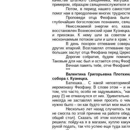
качестве штатного священника, матушк
примером, образцом священнослужителя и 
Потом, в период нашего самостоя
помог нам в преодолении многих трудност
Проповеди отца Феофана были 
глубочайших богословских познаниях, свя
Неиссякаемой энергии его, ка
восстановлен Вознесенский храм Кузнецка
и прихожан. К нему шли за советом и
нескончаемым потоком шли и шли в храм, 
В день похорон отпевание соверш
других епархий. Возглавлял отпевание пр
больших заслуг отца Феофана перед Церк
Дорогие
собратия
, будем помнит
Таковым для нас был и остается отец Феоф
Вечная память тебе, отче Феофане
***
Валентина Григорьевна
Плоткин
собора г. Кузнецка.
Батюшка… С какой неповторимой
иеромонаху Феофану. В слове этом – и не
том, что часто, особо не задумываясь, “н
разу (!) не отмахнулся от них. Удивительн
никогда не заставлял меня просить о че
нужно было – он как будто читал мои мысл
Несколько лет назад случилось та
не смогла по этой причине на работе обед
общий стол). Сказать об этом коллегам 
решила:
пойду-ка
я в магазин, куплю какую
рукой подать, так что успею еще туда загл