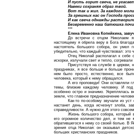
И пусть горит свеча, не угасае
Навеки сохраняя образ твой.
Вот так и жил. За каждого моли
За грешных нас он Господа прос
И как свеча однажды растворил
Безвременно наш батюшка почи
***
Елена Ивановна Копейкина, заву
До встречи с отцом Николаем я
настоящему я обрела веру в Бога благод
настоятель большого собора, он умел г
убедительно, что каждый чувствовал: это 
Отец Николай располагал к себе с
искорки, излучали свет и тепло, согревали
Присутствуя на службе в церкви, 
праздниках, я все больше и больше прони
нем было просто, естественно, все был
человека, который к нему обращался.
А его проповеди! Они оставляли г
темы, близкие каждому человеку. И под
особенно остро и значимо. Укреплялась в
земле, что главное предназначение челове
Как-то по-особому звучали из уст
настанет день, когда исчезнут злоба, за
справедливости. А нужно для этого совсем
Жизнь большого собора, который в
его огромное количество дел, и тем не
обратившегося к нему со своей болью. В Яс
зрения отца Николая: он оказывал детс
больших христианских праздников.