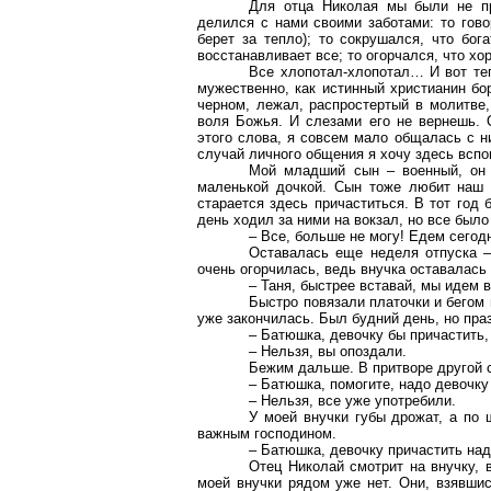
Для отца Николая мы были не п
делился с нами своими заботами: то гово
берет за тепло); то сокрушался, что бо
восстанавливает все; то огорчался, что х
Все хлопотал-хлопотал… И вот те
мужественно, как истинный христианин бор
черном, лежал, распростертый в молитве,
воля Божья. И слезами его не вернешь.
этого слова, я совсем мало общалась с н
случай личного общения я хочу здесь вспо
Мой младший сын – военный, он 
маленькой дочкой. Сын тоже любит наш 
старается здесь причаститься. В тот год
день ходил за ними на вокзал, но все был
– Все, больше не могу! Едем сегодн
Оставалась еще неделя отпуска –
очень огорчилась, ведь внучка оставалась 
– Таня, быстрее вставай, мы идем
Быстро повязали платочки и бегом 
уже закончилась. Был будний день, но пра
– Батюшка, девочку бы причастить
– Нельзя, вы опоздали.
Бежим дальше. В притворе другой 
– Батюшка, помогите, надо девочк
– Нельзя, все уже употребили.
У моей внучки губы дрожат, а по 
важным господином.
– Батюшка, девочку причастить над
Отец Николай смотрит на внучку, 
моей внучки рядом уже нет. Они, взявшис