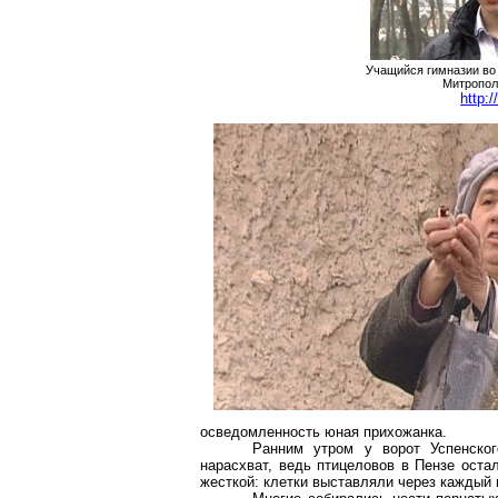
Учащийся гимназии во
Митропол
http:
осведомленность юная прихожанка.
Ранним утром у ворот Успенско
нарасхват, ведь птицеловов в Пензе оста
жесткой: клетки выставляли через каждый 