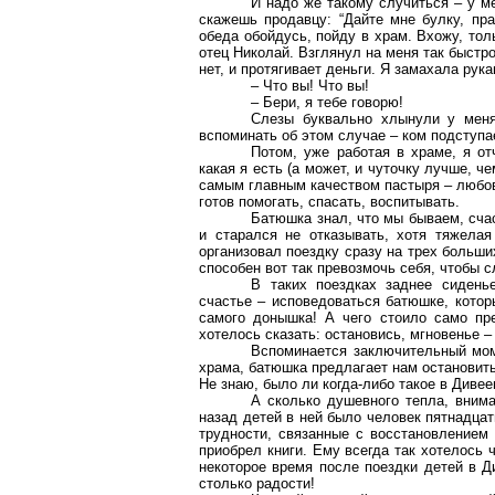
И надо же такому случиться – у ме
скажешь продавцу: “Дайте мне булку, пра
обеда обойдусь, пойду в храм. Вхожу, тол
отец Николай. Взглянул на меня так быстро-
нет, и протягивает деньги. Я замахала рука
– Что вы! Что вы!
– Бери, я тебе говорю!
Слезы буквально хлынули у меня 
вспоминать об этом случае – ком подступае
Потом, уже работая в храме, я от
какая я есть (а может, и чуточку лучше, ч
самым главным качеством пастыря – любов
готов помогать, спасать, воспитывать.
Батюшка знал, что мы бываем, счас
и старался не отказывать, хотя тяжелая
организовал поездку сразу на трех больши
способен вот так превозмочь себя, чтобы 
В таких поездках заднее сидень
счастье – исповедоваться батюшке, которы
самого донышка! А чего стоило само пр
хотелось сказать: остановись, мгновенье –
Вспоминается заключительный мом
храма, батюшка предлагает нам остановит
Не знаю, было ли когда-либо такое в Диве
А сколько душевного тепла, вним
назад детей в ней было человек пятнадцат
трудности, связанные с восстановлением 
приобрел книги. Ему всегда так хотелось 
некоторое время после поездки детей в 
столько радости!