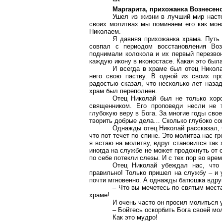
***
Маргарита, прихожанка Вознесенс
Ушел из жизни в лучший мир наст
своих молитвах мы поминаем его как мон
Николаем.
Я давняя прихожанка храма. Путь 
совпал с периодом восстановления Воз
поднимали колокола и их первый перезвон
каждую икону в иконостасе. Какая это был
И всегда в храме был отец Никола
него свою паству. В одной из своих пр
радостью сказал, что несколько лет назад
храм был переполнен.
Отец Николай был не только хоро
священником. Его проповеди несли не 
глубокую веру в Бога. За многие годы свое
творить добрые дела… Сколько глубоко сок
Однажды отец Николай рассказал, 
что пот течет по спине. Это молитва нас г
я встаю на молитву, вдруг становится так 
иногда на службе не может продохнуть от 
по себе потекли слезы. И с тех пор во вре
Отец Николай убеждал нас, что
правильно! Только пришел на службу – и 
почти мгновенно. А однажды батюшка вдру
– Что вы мечетесь по святым места
храме!
И очень часто он просил молиться 
– Бойтесь оскорбить Бога своей мо
Как это мудро!