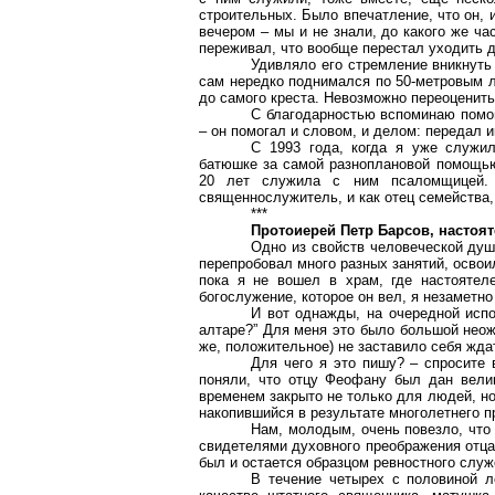
строительных. Было впечатление, что он, и
вечером – мы и не знали, до какого же час
переживал, что вообще перестал уходить 
Удивляло его стремление вникнуть
сам нередко поднимался по 50-метровым л
до самого креста. Невозможно переоценить
С благодарностью вспоминаю помощ
– он помогал и словом, и делом: передал и
С 1993 года, когда я уже служил
батюшке за самой разноплановой помощью 
20 лет служила с ним
псаломщицей
.
священнослужитель, и как отец семейства,
***
Протоиерей Петр Барсов, настоя
Одно из свойств человеческой души
перепробовал много разных занятий, освоил
пока я не вошел в храм, где настоятел
богослужение, которое он вел, я незаметн
И вот однажды, на очередной испо
алтаре?” Для меня это было большой неож
же, положительное) не заставило себя жда
Для чего я это пишу? – спросите в
поняли, что отцу Феофану был дан велик
временем закрыто не только для людей, но 
накопившийся в результате многолетнего
п
Нам, молодым, очень повезло, что
свидетелями духовного преображения отца 
был и остается образцом ревностного служ
В течение четырех с половиной л