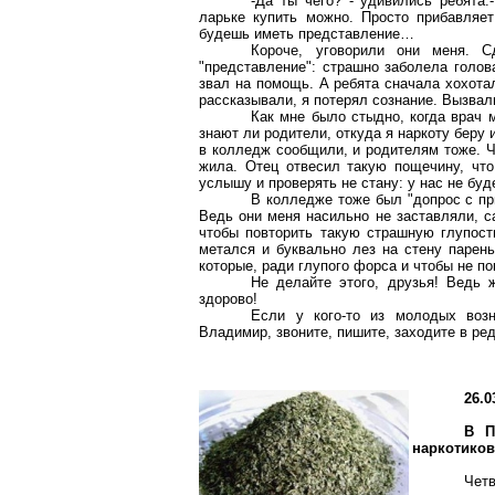
-Да ты чего? - удивились ребята.
ларьке купить можно. Просто прибавляет
будешь иметь представление…
Короче, уговорили они меня. С
"представление": страшно заболела голов
звал на помощь. А ребята сначала хохотал
рассказывали, я потерял сознание. Вызвал
Как мне было стыдно, когда врач 
знают ли родители, откуда я наркоту беру и
в колледж сообщили, и родителям тоже. Ч
жила. Отец отвесил такую пощечину, что 
услышу и проверять не стану: у нас не буде
В колледже тоже был "допрос с при
Ведь они меня насильно не заставляли, с
чтобы повторить такую страшную глупост
метался и буквально лез на стену парень
которые, ради глупого форса и чтобы не по
Не делайте этого, друзья! Ведь ж
здорово!
Если у кого-то из молодых воз
Владимир, звоните, пишите, заходите в ре
26.0
В П
наркотиков
Чет