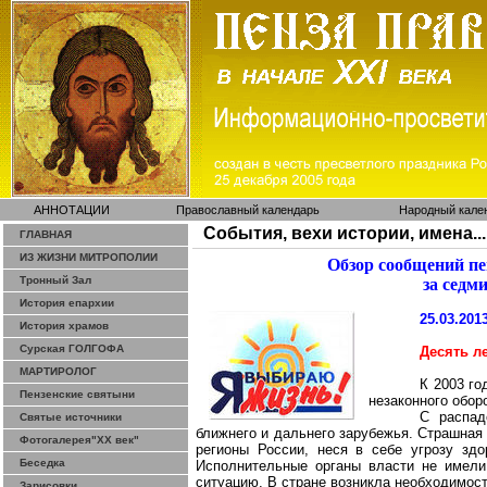
АННОТАЦИИ
Православный календарь
Народный кале
События, вехи истории, имена...
ГЛАВНАЯ
ИЗ ЖИЗНИ МИТРОПОЛИИ
Обзор сообщений п
Тронный Зал
за седм
История епархии
25.03.201
История храмов
Сурская ГОЛГОФА
Десять л
МАРТИРОЛОГ
К 2003 го
Пензенские святыни
незаконного обор
С распад
Святые источники
бл
ижнего и дальнего зарубежья. Страшная
Фотогалерея"ХХ век"
регионы России, неся в себе угрозу здо
Беседка
Исполнительные органы власти не имели
ситуацию. В стране возникла необходимос
Зарисовки