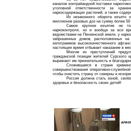
каналов контрабандной поставки наркотик
уголовной ответственности за хранени
наркосодержащих
растений, а также соде
Из незаконного оборота изъято 
миллионов разовых доз на сумму более 50
Самое крупное изъятие не то
наркоконтроля, но и вообще за все в
ведомствами на Пензенской земле, у
нарк
заброшенных домов, расположенных на 
килограммов высококачественного афганск
настоящее время отбывает наказание в ме
Многие из преступлений преду
гражданской позиции жителей Сурского к
выражают им признательность и благодарн
Сложившаяся в стране кримин
совершенствования оперативно-служебной
чтобы очистить страну от скверны и искор
Россия должна стать зоной, свобо
здоровье и безопасность своих детей!
алко