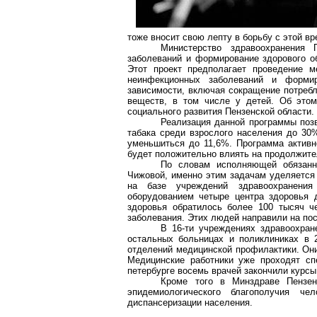
тоже вносит свою лепту в борьбу с этой в
Министерство здравоохранения 
заболеваний и формирование здорового о
Этот проект предполагает проведение м
неинфекционных заболеваний и формир
зависимости, включая сокращение потребл
веществ, в том числе у детей. Об этом
социального развития Пензенской области.
Реализация данной программы позв
табака среди взрослого населения до 30
уменьшиться до 11,6%. Программа активно
будет положительно влиять на продолжите
По словам исполняющей обязанн
Чижовой, именно этим задачам уделяется 
на базе учреждений здравоохранен
оборудованием четыре центра здоровья 
здоровья обратилось более 100 тысяч ч
заболевания. Этих людей направили на по
В 16-ти учреждениях здравоохран
остальных больницах и поликлиниках в 
отделений медицинской профилактики. Они
Медицинские работники уже проходят сп
петербурге
восемь врачей закончили курсы
Кроме того в Минздраве Пензен
эпидемиологического благополучия ч
диспансеризации населения.