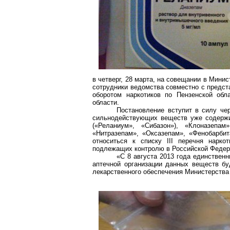
в четверг, 28 марта, на совещании в Мини
сотрудники ведомства совместно с предс
оборотом наркотиков по Пензенской обл
области.
Постановление вступит в силу че
сильнодействующих веществ уже содержи
(«
Реланиум
», «
Сибазон
»), «
Клоназепам
»
«
Нитразепам
», «
Оксазепам
», «
Фенобарбит
относиться к списку III перечня нарк
подлежащих контролю в Российской Федер
«С 8 августа 2013 года единствен
аптечной организации данных веществ бу
лекарственного обеспечения Министерства