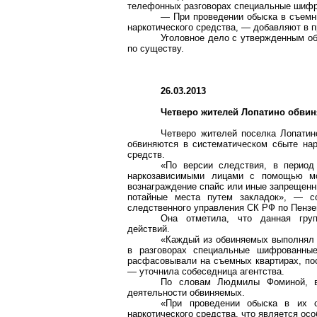
телефонных разговорах специальные шифр
— При проведении обыска в съемн
наркотического средства, — добавляют в 
Уголовное дело с утвержденным о
по существу.
26.03.2013
Четверо жителей
Лопатино
обвиня
Четверо жителей поселка
Лопатин
обвиняются в систематическом сбыте на
средств.
«По версии следствия, в перио
наркозависимыми лицами с помощью мо
вознаграждение
спайс
или иные запрещенны
потайные места путем закладок», — 
следственного управления СК РФ по Пенз
Она отметила, что данная груп
действий.
«Каждый из обвиняемых выполнял 
в разговорах специальные шифрованные
расфасовывали на съемных квартирах, пос
— уточнила собеседница агентства.
По словам Людмилы Фоминой, в
деятельности обвиняемых.
«При проведении обыска в их 
наркотического средства, что является ос