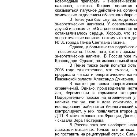
новомодные препараты - энергетические
сахароза, глюкоза. Кофеин является
оказываться пагубное действие на органи
химическим отделением областного бюро с
В Пензе уже был случай, когда кос
энергетическим напитком. У современны
друзей и знакомых. «Она совершеннолетняя
останавливалось сердце. Хорошо, что вс
энергетические напитки, потому что это д
№ 31 города Пенза Светлана
Лисина
.
Однако, у большинства подобного о
- повсеместно. После того, как в ларьках
энергетические напитки. В России уже пы
Краснодаре. Однако, антимонопольный ком
В Пензе также были попытки хоть 
2008 года единственное, что смогли, -
продавали чипсы и энергетические напи
Пензенской области Александр Дмитриев.
В настоящее время энергетическ
ограничений. Однако, производители чест
лет, беременным и кормящим женщина
Подозрительно похоже на ограничения упо
напитка так же, как и доза спиртного,
исследования забирается биологический м
контролируют, у них появляется второе д
ДТП. В таких странах, как Франция, Дания,
- сказала Вера Нестерова.
В России пока все наоборот: нап
ларьках и магазинах. Только не в аптеках.
но поставить на рецептурный отпуск. Сил