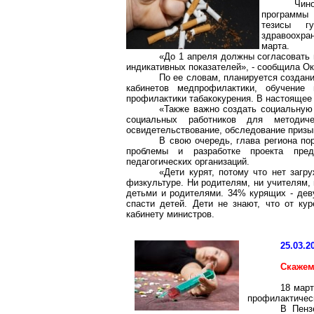
Чино
программы 
тезисы гу
здравоохра
марта.
«До 1 апреля должны согласовать 
индикативных показателей», - сообщила О
По ее словам, планируется создани
кабинетов
медпрофилактики
, обучение 
профилактики
табакокурения
. В настоящее
«Также важно создать социальную 
социальных работников для методиче
освидетельствование, обследование призы
В свою очередь, глава региона по
проблемы и разработке проекта пред
педагогических организаций.
«Дети курят, потому что нет загр
физкультуре. Ни родителям, ни учителям,
детьми и родителями. 34% курящих - деву
спасти детей. Дети не знают, что от ку
кабинету министров.
25.03.2
Скажем
18 март
профилактическ
В Пенз