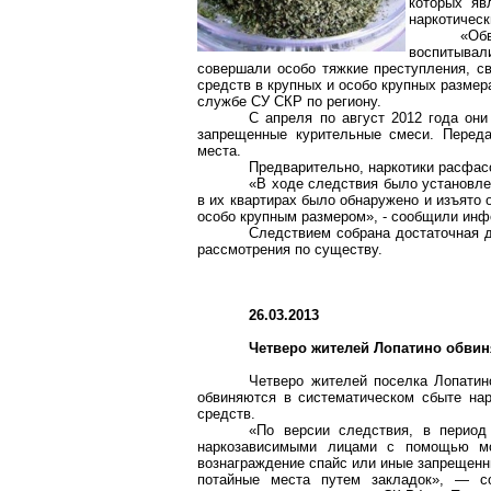
которых яв
наркотическ
«Об
воспитыва
совершали особо тяжкие преступления, с
средств в крупных и особо крупных размер
службе СУ СКР по региону.
С апреля по август 2012 года он
запрещенные курительные смеси. Переда
места.
Предварительно, наркотики расфас
«В ходе следствия было установле
в их квартирах было обнаружено и изъято 
особо крупным размером», - сообщили инф
Следствием собрана достаточная д
рассмотрения по существу.
26.03.2013
Четверо жителей
Лопатино
обвиня
Четверо жителей поселка
Лопатин
обвиняются в систематическом сбыте на
средств.
«По версии следствия, в перио
наркозависимыми лицами с помощью мо
вознаграждение
спайс
или иные запрещенны
потайные места путем закладок», — 