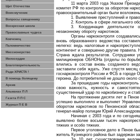
11 марта 2003 года Указом Прези
Щит Отечества
комитет РФ по
контролю за
оборотом нарко
правоохранительный орган были возложены
Воин-мученик
1. Выявление преступлений и право
Вопросы священнику
2. Контроль в сфере легального об
Воскресная школа
3. Координация деятельности 
незаконному обороту наркотиков.
Православные чудеса
Органы наркоконтроля создавались
Ковчежец
вновь образованного ведомства состави
нелегко: ведь налоговые и
наркопреступл
Паломничество
контингент и совершенно другие правила. 
Миссионерство
Страна ждала результатов. Сотрудники у
Милосердие
милиционеров
ОБНОНа
(отделы по борьбе
влились в состав вновь созданного вед
Благотворительность
заставили себя ждать. Уже спустя месяц 
Ради ХРИСТА !
госнаркоконтроля
России и ФСБ в городе О
героина. До потребителей не дошло около 
В помощь болящему
За прошедшие годы наркоконтроль 
Архив
свою важность, нужность и самостояте
Альманах П Л
существенный удар по наркобизнесу и ста
На протяжении десяти лет в Пензе
Газета П П С
успешно выполняло и выполняет Управлен
Журнал П Е В
оборотом наркотиков по Пензенской облас
генерал-майор полиции Юрий Александров
Начиная с 2003 года и по сегодня
выявлено более восьми тысяч
наркопрес
тяжких и особо тяжких.
Первое уголовное дело в Пензе бы
житель Кузнецкого района был задержан за
За 10 лет существования ведомс