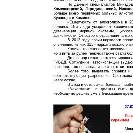
По данным специалистов Минздра
Камешкирский
,
Городищенский
,
Нижне
больше всего первичных больных алкого
Кузнецке и Каменке.
«Смертность от алкоголизма в 2
человек. Эти люди умерли от хронически
дегенерации нервной системы, цирроз
зависимости. От острого отравления алког
В 2012 году врачи-наркологи пров
опьянения, из них 313 - наркотического о
Количество экспертиз возросло, п
но и пить за рулем
пензяки
также стали бо
До сих пор никак не отрегулирован
ГИБДД. Сотрудники автоинспекции выдаю
нарколога, но не всегда известно, стоит шо
Более того, выдавать справки и
соответствующие разрешения. Состыкова
невозможно.
В этом и есть самая большая проб
«Алкоголики не должны быть до
необходимо решить уже в ближайшее время»
27.0
Пен
курением
Мин