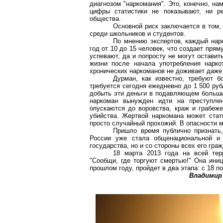
диагнозом "наркомания". Это, конечно, на
цифры статистики не показывают, ни ре
общества.
Основной риск заключается в том,
среди школьников и студентов.
По мнению экспертов, каждый нарк
год от 10 до 15 человек, что создает пря
успевают, да и попросту не могут оставит
жизни после начала употребления нарко
хронических наркоманов не доживает даже 
Дурман, как известно, требуют 
требуется сегодня ежедневно до 1 500 руб
добыть эти деньги в подавляющем больши
наркоман вынужден идти на преступле
опускаются до воровства, краж и грабеже
убийства. Жертвой наркомана может стат
просто случайный прохожий. В опасности м
Пришло время публично признать,
России уже стала общенациональной и 
государства, но и со стороны всех его граж
18 марта 2013 года на всей терр
"Сообщи, где торгуют смертью!" Она иниц
прошлом году, пройдет в два этапа: с 18 по
Владимир