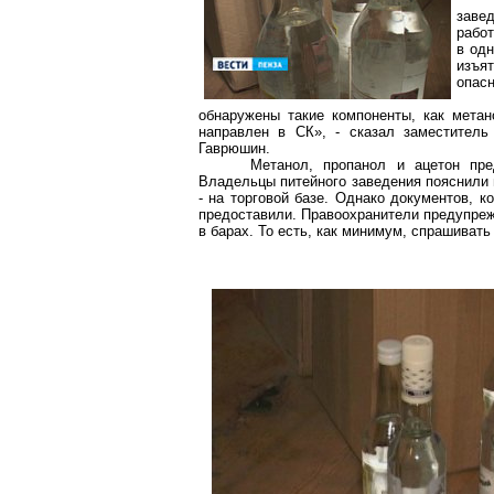
заве
рабо
в од
изъя
опасн
обнаружены такие компоненты, как мета
направлен в СК», - сказал заместител
Гаврюшин.
Метанол,
пропанол
и ацетон пред
Владельцы питейного заведения пояснили 
- на торговой базе. Однако документов, 
предоставили. Правоохранители предупреж
в барах. То есть, как минимум, спрашивать