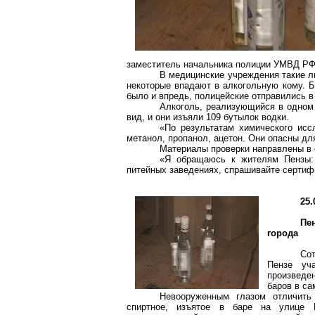
заместитель начальника полиции УМВД РФ 
В медицинские учреждения такие л
некоторые впадают в алкогольную кому. Б
было и впредь, полицейские отправились в
Алкоголь, реализующийся в одном 
вид, и они изъяли 109 бутылок водки.
«По результатам химического исс
метанол,
пропанол
, ацетон. Они опасны дл
Материалы проверки направлены в 
«Я обращаюсь к жителям Пензы: 
питейных заведениях, спрашивайте сертифи
25.
Пе
города
Со
Пензе уч
произведе
баров в са
Невооруженным глазом отличить
спиртное, изъятое в баре на улице 